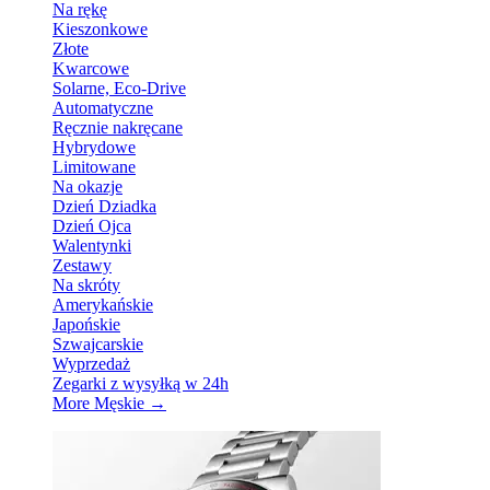
Na rękę
Kieszonkowe
Złote
Kwarcowe
Solarne, Eco-Drive
Automatyczne
Ręcznie nakręcane
Hybrydowe
Limitowane
Na okazje
Dzień Dziadka
Dzień Ojca
Walentynki
Zestawy
Na skróty
Amerykańskie
Japońskie
Szwajcarskie
Wyprzedaż
Zegarki z wysyłką w 24h
More Męskie
→