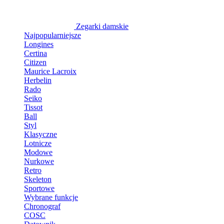
Zegarki damskie
Najpopularniejsze
Longines
Certina
Citizen
Maurice Lacroix
Herbelin
Rado
Seiko
Tissot
Ball
Styl
Klasyczne
Lotnicze
Modowe
Nurkowe
Retro
Skeleton
Sportowe
Wybrane funkcje
Chronograf
COSC