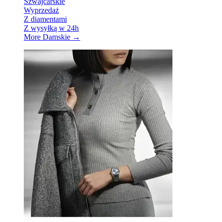
Szwajcarskie
Wyprzedaż
Z diamentami
Z wysyłką w 24h
More Damskie
→