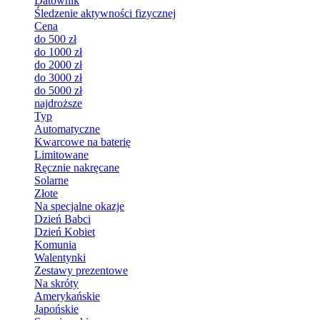
Datownik
Śledzenie aktywności fizycznej
Cena
do 500 zł
do 1000 zł
do 2000 zł
do 3000 zł
do 5000 zł
najdroższe
Typ
Automatyczne
Kwarcowe na baterię
Limitowane
Ręcznie nakręcane
Solarne
Złote
Na specjalne okazje
Dzień Babci
Dzień Kobiet
Komunia
Walentynki
Zestawy prezentowe
Na skróty
Amerykańskie
Japońskie