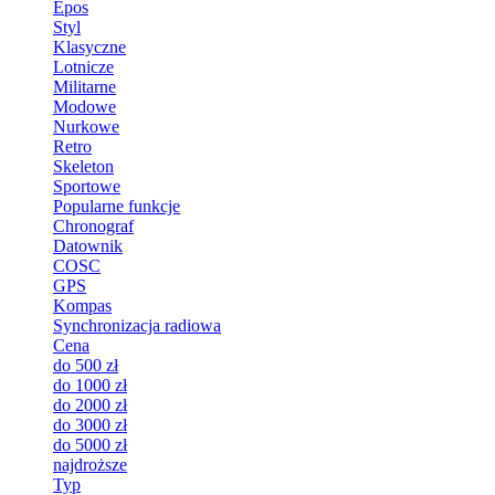
Epos
Styl
Klasyczne
Lotnicze
Militarne
Modowe
Nurkowe
Retro
Skeleton
Sportowe
Popularne funkcje
Chronograf
Datownik
COSC
GPS
Kompas
Synchronizacja radiowa
Cena
do 500 zł
do 1000 zł
do 2000 zł
do 3000 zł
do 5000 zł
najdroższe
Typ