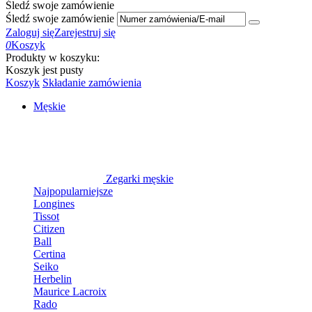
Śledź swoje zamówienie
Śledź swoje zamówienie
Zaloguj się
Zarejestruj się
0
Koszyk
Produkty w koszyku:
Koszyk jest pusty
Koszyk
Składanie zamówienia
Męskie
Zegarki męskie
Najpopularniejsze
Longines
Tissot
Citizen
Ball
Certina
Seiko
Herbelin
Maurice Lacroix
Rado