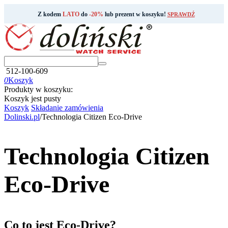
Z kodem
LATO
do
-20%
lub prezent w koszyku!
SPRAWDŹ
512-100-609
0
Koszyk
Produkty w koszyku:
Koszyk jest pusty
Koszyk
Składanie zamówienia
Dolinski.pl
/
Technologia Citizen Eco-Drive
Technologia Citizen
Eco-Drive
Co to jest Eco-Drive?