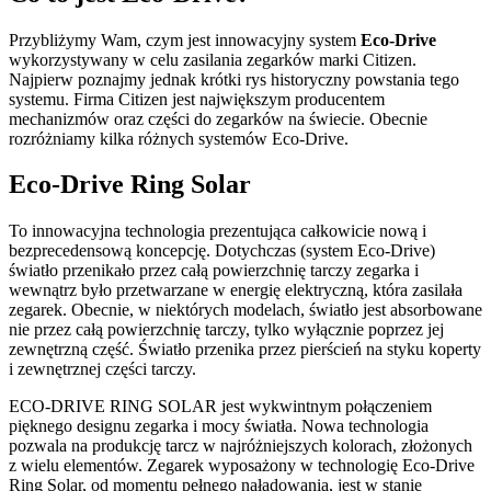
Przybliżymy Wam, czym jest innowacyjny system
Eco-Drive
wykorzystywany w celu zasilania zegarków marki Citizen.
Najpierw poznajmy jednak krótki rys historyczny powstania tego
systemu. Firma Citizen jest największym producentem
mechanizmów oraz części do zegarków na świecie. Obecnie
rozróżniamy kilka różnych systemów Eco-Drive.
Eco-Drive Ring Solar
To innowacyjna technologia prezentująca całkowicie nową i
bezprecedensową koncepcję. Dotychczas (system Eco-Drive)
światło przenikało przez całą powierzchnię tarczy zegarka i
wewnątrz było przetwarzane w energię elektryczną, która zasilała
zegarek. Obecnie, w niektórych modelach, światło jest absorbowane
nie przez całą powierzchnię tarczy, tylko wyłącznie poprzez jej
zewnętrzną część. Światło przenika przez pierścień na styku koperty
i zewnętrznej części tarczy.
ECO-DRIVE RING SOLAR jest wykwintnym połączeniem
pięknego designu zegarka i mocy światła. Nowa technologia
pozwala na produkcję tarcz w najróżniejszych kolorach, złożonych
z wielu elementów. Zegarek wyposażony w technologię Eco-Drive
Ring Solar, od momentu pełnego naładowania, jest w stanie