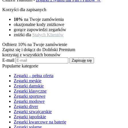
Korzyści dla zapisanych
10%
na Twoje zamówienia
okazjonalne kody zniżkowe
gorące zapowiedzi zegarków
zniżki dla
Stałych Klientów
Odbierz 10% na Twoje zamówienie
Zapisz się i dołącz do Doliński Premium
korzystaj z wszystkich bonusów
E-mail
Zapisuję się
Popularne kategorie
Zegarki – pełna oferta
Zegarki męskie
Zegarki damskie
Zegarki klasyczne
Zegarki sportowe
Zegarki modowe
Zegarki diver
Zegarki szwajcarskie
Zegarki japońskie
Zegarki kwarcowe na baterię
Zegarki solarne