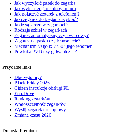
Jak wyczyścić pasek do zegarka
Jak wybrać zegarek do garnituru
Jak połączyć zegarek z telefonem?
Jaki zegarek do biegania wybrać?
Jakie są tarcze w zegarkach?
Rodzaje szkieł w zegarkach
Zegarek automatyczny czy kwarcowy?
Zegarek na pasku czy bransolecie?
Mechanizm Valjoux 7750 i jego fenomen
Powłoka PVD czy galwaniczna?
Przydatne linki
Dlaczego my?
Black Friday 2026
Citizen instrukcje obsługi PL
Eco-Drive
Ranking zegarków
Wodoszczelność zegarków
Wyślij zegarek do naprawy
Zmiana czasu 2026
Doliński Premium