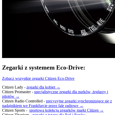
Zegarki z systemem Eco-Drive:
Zobacz wszystkie zegarki Citizen Eco-Drive
Citizen Lady -
zegarki dla kobiet →
Citizen Promaster -
specjalistyczne zegarki dla nurków, żeglarzy i
pilotów →
Citizen Radio Controlled -
precyzyjne zegarki synchronizujące się z
nadajnikiem we Frankfurcie przez fale radiowe →
Citizen Sports -
sportowa kolekcja zegarków marki Citizen →
Citizen Titanium -
zegarki z tytanu dla Pań i Panów →