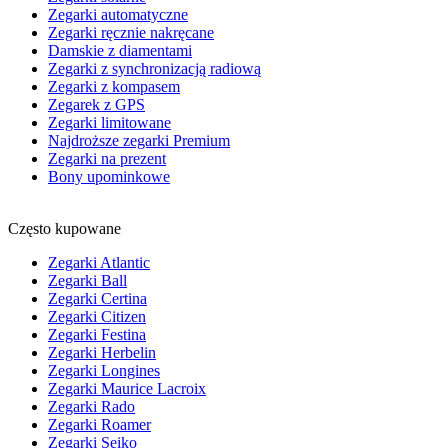
Zegarki automatyczne
Zegarki ręcznie nakręcane
Damskie z diamentami
Zegarki z synchronizacją radiową
Zegarki z kompasem
Zegarek z GPS
Zegarki limitowane
Najdroższe zegarki Premium
Zegarki na prezent
Bony upominkowe
Często kupowane
Zegarki Atlantic
Zegarki Ball
Zegarki Certina
Zegarki Citizen
Zegarki Festina
Zegarki Herbelin
Zegarki Longines
Zegarki Maurice Lacroix
Zegarki Rado
Zegarki Roamer
Zegarki Seiko