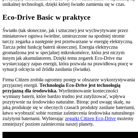
unikalnej technologii, dzięki której światło zamienia się w czas.
Eco-Drive Basic w praktyce
Światło (tak słoneczne, jak i sztuczne) jest wychwytywane przez
miniaturowe ogniwa świetlne, umieszczone na spodniej stronie
tarczy zegarka a następnie jest przetwarzane w energię elektryczną.
Tarcza pełni funkcję baterii słonecznej. Energia elektryczna
gromadzona jest w specjalnej mikrokomórce, która jest niczym
innym jak akumulatorem. Dzięki temu zegarek Eco-Drive ma
wystarczający zapas energii, która pozwala na prawidłową pracę w
sytuacji odcięcia od źródła zasilania (światła).
Firma Citizen zrobiła ogromny postęp w obszarze wykorzystywania
przyjaznej energii.
Technologia Eco-Drive jest technologią
przyjazną dla środowiska.
Wyeliminowanie konieczności
wymiany baterii, które bardzo trudno jest zutylizować, wpływa
pozytywnie na środowisko naturalne. Biorąc pod uwagę skalę, na
jaką produkuje się w obecnych czasach produkty zasilane bateriami,
łatwo wyobrazić sobie rozmiar zaśmiecenia środowiska naturalnego
zużytymi bateriami. Wybierając
zegarki Citizen Eco-Drive
możemy
zmniejszyć poziom zaśmiecenia naszej planety.