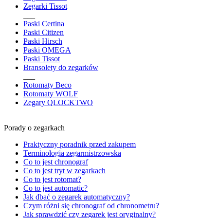
Zegarki Tissot
___
Paski Certina
Paski Citizen
Paski Hirsch
Paski OMEGA
Paski Tissot
Bransolety do zegarków
___
Rotomaty Beco
Rotomaty WOLF
Zegary QLOCKTWO
Porady o zegarkach
Praktyczny poradnik przed zakupem
Terminologia zegarmistrzowska
Co to jest chronograf
Co to jest tryt w zegarkach
Co to jest rotomat?
Co to jest automatic?
Jak dbać o zegarek automatyczny?
Czym różni się chronograf od chronometru?
Jak sprawdzić czy zegarek jest oryginalny?