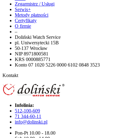
Zegarmistrz / Usługi
Serwis+
Metody płatności
Certyfikaty
O firmie
–
Doliński Watch Service
pl. Uniwersytecki 15B
50-137 Wrocław
NIP 8971800581
KRS 0000885771
Konto 07 1020 5226 0000 6102 0848 3523
Kontakt
Infolinia:
512-100-609
71 344-60-11
info@dolinski.pl
Pon-Pt 10.00 - 18.00