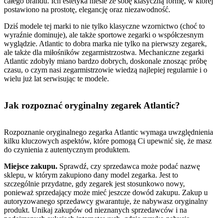
całego brandu. Ich estetyka niesie ze sobę klasyczną formę, w której
postawiono na prostotę, elegancję oraz niezawodność.
Dziś modele tej marki to nie tylko klasyczne wzornictwo (choć to
wyraźnie dominuje), ale także sportowe zegarki o współczesnym
wyglądzie. Atlantic to dobra marka nie tylko na pierwszy zegarek,
ale także dla miłośników zegarmistrzostwa. Mechaniczne zegarki
Atlantic zdobyły miano bardzo dobrych, doskonale znosząc próbę
czasu, o czym nasi zegarmistrzowie wiedzą najlepiej regularnie i o
wielu już lat serwisując te modele.
Jak rozpoznać oryginalny zegarek Atlantic?
Rozpoznanie oryginalnego zegarka Atlantic wymaga uwzględnienia
kilku kluczowych aspektów, które pomogą Ci upewnić się, że masz
do czynienia z autentycznym produktem.
Miejsce zakupu.
Sprawdź, czy sprzedawca może podać nazwę
sklepu, w którym zakupiono dany model zegarka. Jest to
szczególnie przydatne, gdy zegarek jest stosunkowo nowy,
ponieważ sprzedający może mieć jeszcze dowód zakupu. Zakup u
autoryzowanego sprzedawcy gwarantuje, że nabywasz oryginalny
produkt. Unikaj zakupów od nieznanych sprzedawców i na