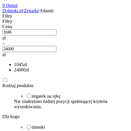
9 Opinii
Dolinski.pl
/
Zegarki
/
Atlantic
Filtry
Filtry
Cena
zł
–
zł
1045
zł
24000
zł
Rodzaj produktu
zegarek na rękę
Nie znaleziono żadnej pozycji spełniającej kryteria
wyszukiwania.
Dla kogo
damski