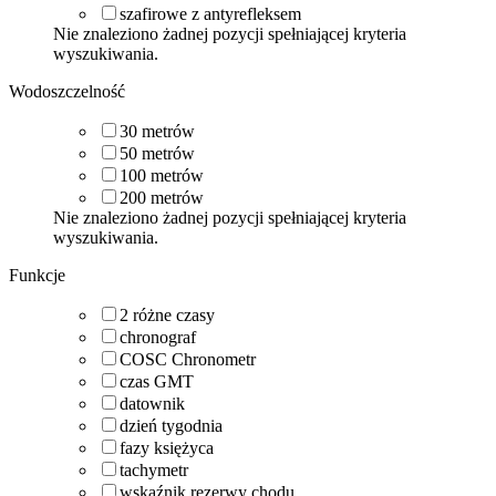
szafirowe z antyrefleksem
Nie znaleziono żadnej pozycji spełniającej kryteria
wyszukiwania.
Wodoszczelność
30
metrów
50
metrów
100
metrów
200
metrów
Nie znaleziono żadnej pozycji spełniającej kryteria
wyszukiwania.
Funkcje
2 różne czasy
chronograf
COSC Chronometr
czas GMT
datownik
dzień tygodnia
fazy księżyca
tachymetr
wskaźnik rezerwy chodu