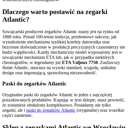
Dlaczego warto postawić na zegarki
Atlantic?
Szwajcarski producent zegarków Atlantic znany jest na rynku od
1888 roku. Ponad 100-letnia tradycja, przełomowe sukcesy, jak
wynalezienie mechanizmu szybkiej korekty datownika oraz
bezcenne doświadczenie w produkcji precyzyjnych czasomierzy nie
budzi wątpliwości. Każdy mechaniczny model wyposażony jest w
szwajcarski mechanizm ETA lub, jak w przypadku niektórych
chronografów, w legendarny już
ETA Valjoux 7750
. Zaufawszy
firmie Atlantic, stawiasz na wysoki standard, wygodę, unikalny
design oraz imponującą, sprawdzoną niezawodność.
Paski do zegarków Atlantic
Oryginalne paski do zegarków Atlantic to jeden z najczęściej
poszukiwanych produktów. Kupując w tym sklepie, masz pewność,
że zostaniesz obsłużony kompleksowo. Posiadamy nie tylko
zegarki, ale i
paski do zegarków Atlantic
(oryginalne) oraz wszelkie
części zamienne.
Sklep z zegarkami Atlantic we Wrocławiu