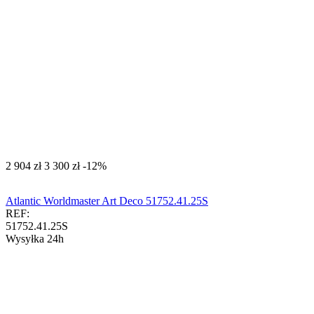
‍2 904‍
zł
‍3 300‍
zł
-12%
Atlantic Worldmaster Art Deco 51752.41.25S
REF:
51752.41.25S
Wysyłka 24h