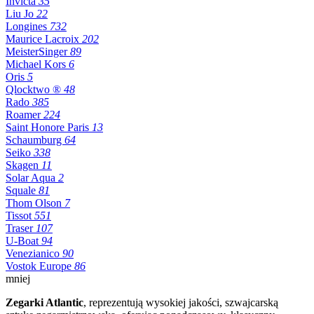
Invicta
35
Liu Jo
22
Longines
732
Maurice Lacroix
202
MeisterSinger
89
Michael Kors
6
Oris
5
Qlocktwo ®
48
Rado
385
Roamer
224
Saint Honore Paris
13
Schaumburg
64
Seiko
338
Skagen
11
Solar Aqua
2
Squale
81
Thom Olson
7
Tissot
551
Traser
107
U-Boat
94
Venezianico
90
Vostok Europe
86
mniej
Zegarki Atlantic
, reprezentują wysokiej jakości, szwajcarską