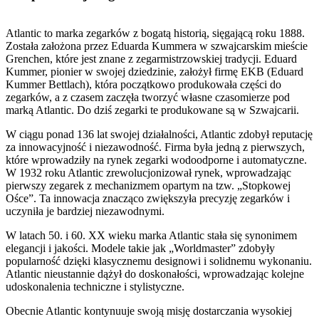
zegarka Atlantic.
Atlantic to marka zegarków z bogatą historią, sięgającą roku 1888.
Została założona przez Eduarda Kummera w szwajcarskim mieście
Grenchen, które jest znane z zegarmistrzowskiej tradycji. Eduard
Kummer, pionier w swojej dziedzinie, założył firmę EKB (Eduard
Kummer Bettlach), która początkowo produkowała części do
zegarków, a z czasem zaczęła tworzyć własne czasomierze pod
marką Atlantic. Do dziś zegarki te produkowane są w Szwajcarii.
W ciągu ponad 136 lat swojej działalności, Atlantic zdobył reputację
za innowacyjność i niezawodność. Firma była jedną z pierwszych,
które wprowadziły na rynek zegarki wodoodporne i automatyczne.
W 1932 roku Atlantic zrewolucjonizował rynek, wprowadzając
pierwszy zegarek z mechanizmem opartym na tzw. „Stopkowej
Ośce”. Ta innowacja znacząco zwiększyła precyzję zegarków i
uczyniła je bardziej niezawodnymi.
W latach 50. i 60. XX wieku marka Atlantic stała się synonimem
elegancji i jakości. Modele takie jak „Worldmaster” zdobyły
popularność dzięki klasycznemu designowi i solidnemu wykonaniu.
Atlantic nieustannie dążył do doskonałości, wprowadzając kolejne
udoskonalenia techniczne i stylistyczne.
Obecnie Atlantic kontynuuje swoją misję dostarczania wysokiej