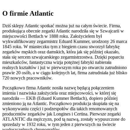
O firmie Atlantic
Dziś sklepy Atlantic spotkać można już na całym świecie. Firma,
produkująca obecnie zegarki Atlantic narodziła się w Szwajcarii w
miejscowości Bettlach w 1888 roku. Założycielem był
wykwalifikowany zegarmistrz Eduard Kummer, urodzony 26 marca
1845 roku. W miasteczku tym z biegiem czasu stworzył fabrykę
zegarków męskich oraz damskich, która jak się później okazało,
stała się sercem szwajcarskiego zegarmistrzostwa. Dzięki poparciu
mieszkańców, fantastyczna wizja potężnej fabryki nabierała
realnych kształtów i już w pierwszym roku po otwarciu zatrudniono
prawie 20 osób, a w ciągu kolejnych lat, firma zatrudniała już blisko
720 nowych pracowników.
Początkowo firma Atlantic nosiła nazwę będącą połączeniem
imienia i nazwiska założyciela oraz miejscowości, w której się
narodziła — EKB (Eduard Kummer Bettlach), dopiero później
zmieniono ją na Atlantic. Początkowo produkcja skupiała się na
wykonywaniu części i podzespołów dla takich renomowanych
producentów zegarków jak Longines i Certina. Pierwsze zegarki
ATLANTIC dla mężczyzn, pod tą nazwą, zostały wypuszczone do
sprzedaży w 1932 roku, w tym jeden z pierwszych na świecie
wodoszczelnych chronografów.