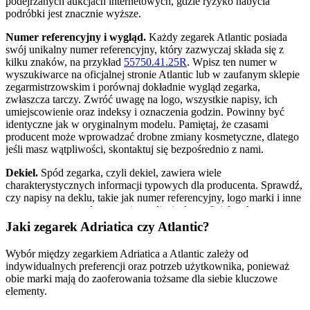
podejrzanych aukcjach internetowych, gdzie ryzyko nabycia
podróbki jest znacznie wyższe.
Numer referencyjny i wygląd.
Każdy zegarek Atlantic posiada
swój unikalny numer referencyjny, który zazwyczaj składa się z
kilku znaków, na przykład
55750.41.25R
. Wpisz ten numer w
wyszukiwarce na oficjalnej stronie Atlantic lub w zaufanym sklepie
zegarmistrzowskim i porównaj dokładnie wygląd zegarka,
zwłaszcza tarczy. Zwróć uwagę na logo, wszystkie napisy, ich
umiejscowienie oraz indeksy i oznaczenia godzin. Powinny być
identyczne jak w oryginalnym modelu. Pamiętaj, że czasami
producent może wprowadzać drobne zmiany kosmetyczne, dlatego
jeśli masz wątpliwości, skontaktuj się bezpośrednio z nami.
Dekiel.
Spód zegarka, czyli dekiel, zawiera wiele
charakterystycznych informacji typowych dla producenta. Sprawdź,
czy napisy na deklu, takie jak numer referencyjny, logo marki i inne
oznaczenia, są zgodne z tymi na zdjęciach w oficjalnych
materiałach. Fałszywe zegarki często mają niedokładne lub
Jaki zegarek Adriatica czy Atlantic?
niewyraźne grawery, które łatwo można odróżnić od precyzyjnych
oznaczeń na oryginalnych modelach.
Wybór między zegarkiem Adriatica a Atlantic zależy od
indywidualnych preferencji oraz potrzeb użytkownika, ponieważ
Dokumentacja i opakowanie.
Oryginalne zegarki Atlantic są
obie marki mają do zaoferowania tożsame dla siebie kluczowe
sprzedawane w charakterystycznych pudełkach z logo marki. W
elementy.
opakowaniu powinny znajdować się gwarancja, instrukcje obsługi
oraz certyfikat w przypadku modeli limitowanych czy z diamentami.