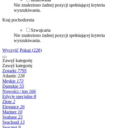
Nie znaleziono żadnej pozycji spełniającej kryteria
wyszukiwania.
Kraj pochodzenia
Szwajcaria
Nie znaleziono żadnej pozycji spełniającej kryteria
wyszukiwania.
Wyczyść
Pokaż (228)
Zawęź kategorię
Zawęź kategorię
Zegarki
7795
Atlantic
228
Męskie
173
Damskie
55
Nowości / top
166
Edycje specjalne
8
Złote
2
Elegance
26
Mariner
10
Seabase
23
Seacloud
13
Seacrest
9