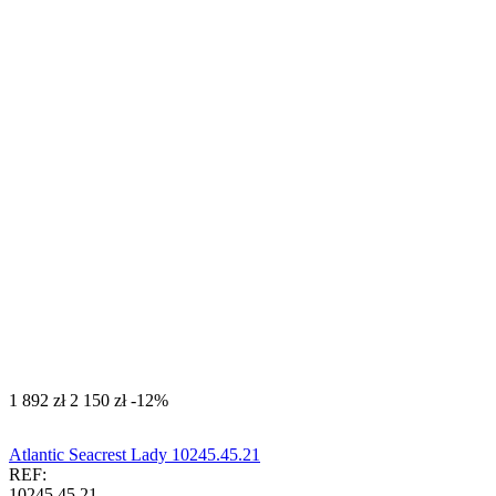
‍1 892‍
zł
‍2 150‍
zł
-12%
Atlantic Seacrest Lady 10245.45.21
REF:
10245.45.21