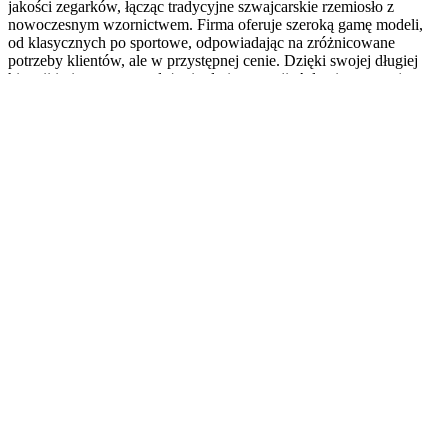
jakości zegarków, łącząc tradycyjne szwajcarskie rzemiosło z
nowoczesnym wzornictwem. Firma oferuje szeroką gamę modeli,
od klasycznych po sportowe, odpowiadając na zróżnicowane
potrzeby klientów, ale w przystępnej cenie. Dzięki swojej długiej
historii i nieustannemu dążeniu do innowacji, Atlantic pozostaje
jedną z najbardziej cenionych i rozpoznawalnych marek zegarków
na świecie.