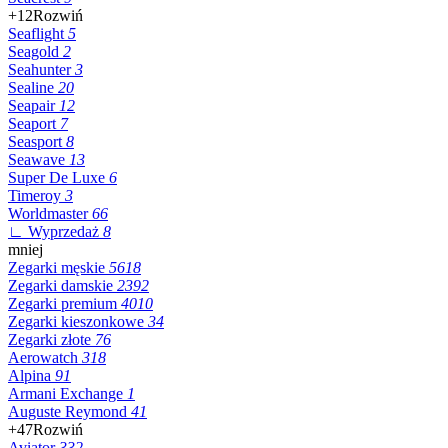
+12
Rozwiń
Seaflight
5
Seagold
2
Seahunter
3
Sealine
20
Seapair
12
Seaport
7
Seasport
8
Seawave
13
Super De Luxe
6
Timeroy
3
Worldmaster
66
∟ Wyprzedaż
8
mniej
Zegarki męskie
5618
Zegarki damskie
2392
Zegarki premium
4010
Zegarki kieszonkowe
34
Zegarki złote
76
Aerowatch
318
Alpina
91
Armani Exchange
1
Auguste Reymond
41
+47
Rozwiń
Aviator
332