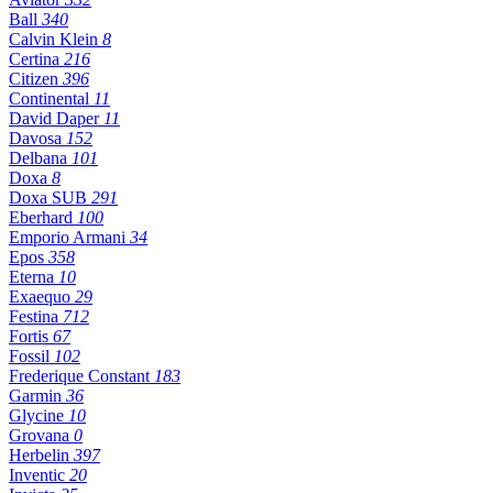
Ball
340
Calvin Klein
8
Certina
216
Citizen
396
Continental
11
David Daper
11
Davosa
152
Delbana
101
Doxa
8
Doxa SUB
291
Eberhard
100
Emporio Armani
34
Epos
358
Eterna
10
Exaequo
29
Festina
712
Fortis
67
Fossil
102
Frederique Constant
183
Garmin
36
Glycine
10
Grovana
0
Herbelin
397
Inventic
20