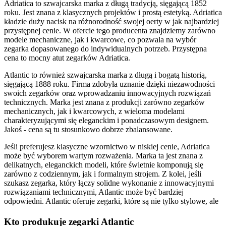
Adriatica to szwajcarska marka z długą tradycją, sięgającą 1852
Brak tych elementów może sugerować, że zegarek nie jest
roku. Jest znana z klasycznych projektów i prostą estetyką. Adriatica
oryginalny. Sprawdź również, czy dokumenty są poprawnie
kładzie duży nacisk na różnorodność swojej oerty w jak najbardziej
wypełnione i nie zawierają błędów ortograficznych czy
przystępnej cenie. W ofercie tego producenta znajdziemy zarówno
gramatycznych, co jest częstym błędem w podróbkach.
modele mechaniczne, jak i kwarcowe, co pozwala na wybór
zegarka dopasowanego do indywidualnych potrzeb. Przystępna
Cena.
Zbyt niska cena może być znakiem ostrzegawczym.
cena to mocny atut zegarków Adriatica.
Oryginalne zegarki Atlantic mają swoją wartość, która
odzwierciedla jakość wykonania i użytych materiałów. Porównaj
Atlantic to również szwajcarska marka z długą i bogatą historią,
cenę oferowaną przez sprzedawcę z oficjalnymi cenami na stronie
sięgającą 1888 roku. Firma zdobyła uznanie dzięki niezawodności
producenta lub naszej.
swoich zegarków oraz wprowadzaniu innowacyjnych rozwiązań
technicznych. Marka jest znana z produkcji zarówno zegarków
Mechanizm i działanie.
Oryginalne zegarki Atlantic wyposażone
mechanicznych, jak i kwarcowych, z wieloma modelami
są w precyzyjne mechanizmy szwajcarskie. Jeśli masz możliwość,
charakteryzującymi się eleganckim i ponadczasowym designem.
sprawdź, jak działa mechanizm zegarka – powinien być płynny i
Jakoś - cena są tu stosunkowo dobrze zbalansowane.
bezbłędny. Oryginalne mechanizmy działają cicho i równomiernie,
bez widocznych przeskoków wskazówekw przypadku automatów.
Jeśli preferujesz klasyczne wzornictwo w niskiej cenie, Adriatica
może być wyborem wartym rozważenia. Marka ta jest znana z
Opinie i recenzje.
Przed zakupem sprawdź recenzje i
opinie innych
delikatnych, eleganckich modeli, które świetnie komponują się
klientów
na temat sprzedawcy oraz samego zegarka. Renomowani
zarówno z codziennym, jak i formalnym strojem. Z kolei, jeśli
sprzedawcy będą mieli pozytywne recenzje i dobrą reputację, co
szukasz zegarka, który łączy solidne wykonanie z innowacyjnymi
zwiększa pewność zakupu autentycznego zegarka.
rozwiązaniami technicznymi, Atlantic może być bardziej
odpowiedni. Atlantic oferuje zegarki, które są nie tylko stylowe, ale
Jeśli zegarek, który zamierzasz nabyć, nie ma dokumentacji zakupu,
także wytrzymałe i niezawodne, co czyni je idealnym wyborem dla
abyś mógł zweryfikować autoryzację sprzedawcy, skontaktuj się z
osób ceniących sobie jakość i trwałość.
Kto produkuje zegarki Atlantic
nami bezpośrednio. Możemy Ci pomóc w ustaleniu oryginalności