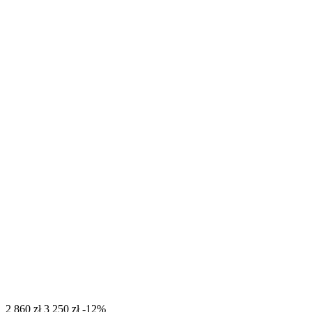
‍2 860‍
zł
‍3 250‍
zł
-12%