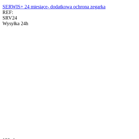
SERWIS+ 24 miesiące- dodatkowa ochrona zegarka
REF:
SRV24
Wysyłka 24h