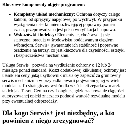
Kluczowe komponenty objęte programem:
Kompletny układ mechaniczny:
Ochrona dotyczy całego
kalibru, od sprężyny napędowej po wychwyt. W przypadku
wystąpienia usterki uniemożliwiającej poprawny pomiar
czasu, przeprowadzana jest pełna weryfikacja i naprawa.
Wskazówki i indeksy:
Elementy te, choć wydają się
statyczne, pracują w środowisku poddawanym ciągłym
wibracjom. Serwis+ gwarantuje ich stabilność i poprawne
osadzenie na tarczy, co jest kluczowe dla czytelności, estetyki
i bezpieczeństwa mechanizmu.
Usługa Serwis+ pozwala na wydłużenie ochrony o 12 lub 24
miesiące ponad standard. Koszt dodatkowej kilkuletniej ochrony jest
ułamkiem ceny, jaką użytkownik musiałby zapłacić za gruntowny
serwis mechanizmu w przypadku awarii pogwarancyjnej w wielu
modelach. To strategiczny wybór dla właścicieli zegarków marek
takich jak Tissot, Certina czy Longines, gdzie zachowanie ciągłości
autoryzowanej opieki znacząco podnosi wartość rezydualną modelu
przy ewentualnej odsprzedaży.
Dla kogo Serwis+ jest niezbędny, a kto
powinien z niego zrezygnować?