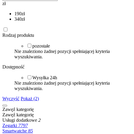
zł
190
zł
340
zł
Rodzaj produktu
pozostałe
Nie znaleziono żadnej pozycji spełniającej kryteria
wyszukiwania.
Dostępność
Wysyłka 24h
Nie znaleziono żadnej pozycji spełniającej kryteria
wyszukiwania.
Wyczyść
Pokaż (2)
Zawęź kategorię
Zawęź kategorię
Usługi dodatkowe
2
Zegarki
7797
Smartwatche
85