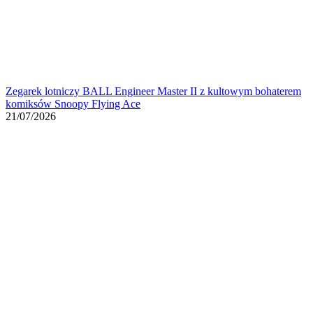
Zegarek lotniczy BALL Engineer Master II z kultowym bohaterem
komiksów Snoopy Flying Ace
21/07/2026