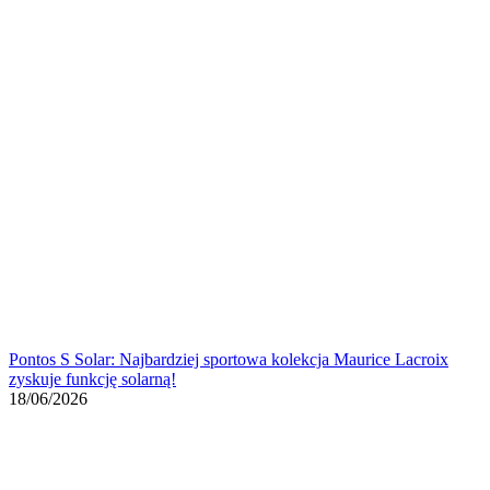
Pontos S Solar: Najbardziej sportowa kolekcja Maurice Lacroix
zyskuje funkcję solarną!
18/06/2026