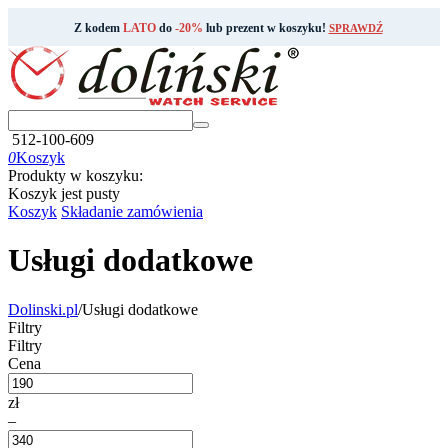
Z kodem
LATO
do
-20%
lub prezent w koszyku!
SPRAWDŹ
512-100-609
0
Koszyk
Produkty w koszyku:
Koszyk jest pusty
Koszyk
Składanie zamówienia
Usługi dodatkowe
Dolinski.pl
/
Usługi dodatkowe
Filtry
Filtry
Cena
zł
–