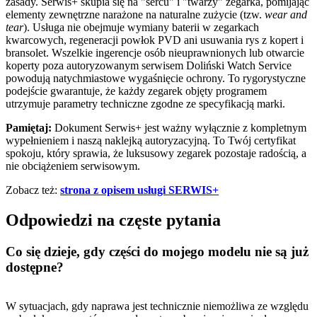
zasady. Serwis+ skupia się na "sercu" i "twarzy" zegarka, pomijając
elementy zewnętrzne narażone na naturalne zużycie (tzw.
wear and
tear
). Usługa nie obejmuje wymiany baterii w zegarkach
kwarcowych, regeneracji powłok PVD ani usuwania rys z kopert i
bransolet. Wszelkie ingerencje osób nieuprawnionych lub otwarcie
koperty poza autoryzowanym serwisem Doliński Watch Service
powodują natychmiastowe wygaśnięcie ochrony. To rygorystyczne
podejście gwarantuje, że każdy zegarek objęty programem
utrzymuje parametry techniczne zgodne ze specyfikacją marki.
Pamiętaj:
Dokument Serwis+ jest ważny wyłącznie z kompletnym
wypełnieniem i naszą naklejką autoryzacyjną. To Twój certyfikat
spokoju, który sprawia, że luksusowy zegarek pozostaje radością, a
nie obciążeniem serwisowym.
Zobacz też:
strona z opisem usługi SERWIS+
Odpowiedzi na częste pytania
Co się dzieje, gdy części do mojego modelu nie są już
dostępne?
W sytuacjach, gdy naprawa jest technicznie niemożliwa ze względu