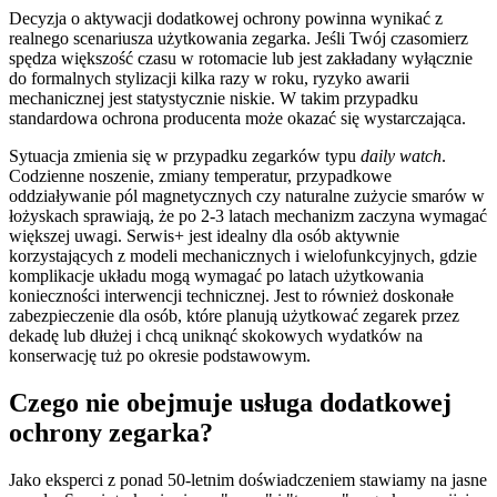
Decyzja o aktywacji dodatkowej ochrony powinna wynikać z
realnego scenariusza użytkowania zegarka. Jeśli Twój czasomierz
spędza większość czasu w rotomacie lub jest zakładany wyłącznie
do formalnych stylizacji kilka razy w roku, ryzyko awarii
mechanicznej jest statystycznie niskie. W takim przypadku
standardowa ochrona producenta może okazać się wystarczająca.
Sytuacja zmienia się w przypadku zegarków typu
daily watch
.
Codzienne noszenie, zmiany temperatur, przypadkowe
oddziaływanie pól magnetycznych czy naturalne zużycie smarów w
łożyskach sprawiają, że po 2-3 latach mechanizm zaczyna wymagać
większej uwagi. Serwis+ jest idealny dla osób aktywnie
korzystających z modeli mechanicznych i wielofunkcyjnych, gdzie
komplikacje układu mogą wymagać po latach użytkowania
konieczności interwencji technicznej. Jest to również doskonałe
zabezpieczenie dla osób, które planują użytkować zegarek przez
dekadę lub dłużej i chcą uniknąć skokowych wydatków na
konserwację tuż po okresie podstawowym.
Czego nie obejmuje usługa dodatkowej
ochrony zegarka?
Jako eksperci z ponad 50-letnim doświadczeniem stawiamy na jasne