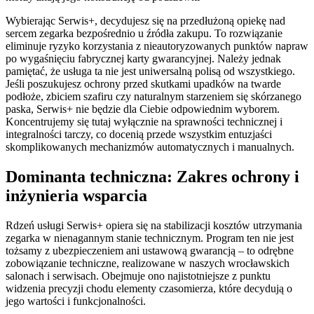
Wybierając Serwis+, decydujesz się na przedłużoną opiekę nad
sercem zegarka bezpośrednio u źródła zakupu. To rozwiązanie
eliminuje ryzyko korzystania z nieautoryzowanych punktów napraw
po wygaśnięciu fabrycznej karty gwarancyjnej. Należy jednak
pamiętać, że usługa ta nie jest uniwersalną polisą od wszystkiego.
Jeśli poszukujesz ochrony przed skutkami upadków na twarde
podłoże, zbiciem szafiru czy naturalnym starzeniem się skórzanego
paska, Serwis+ nie będzie dla Ciebie odpowiednim wyborem.
Koncentrujemy się tutaj wyłącznie na sprawności technicznej i
integralności tarczy, co docenią przede wszystkim entuzjaści
skomplikowanych mechanizmów automatycznych i manualnych.
Dominanta techniczna: Zakres ochrony i
inżynieria wsparcia
Rdzeń usługi Serwis+ opiera się na stabilizacji kosztów utrzymania
zegarka w nienagannym stanie technicznym. Program ten nie jest
tożsamy z ubezpieczeniem ani ustawową gwarancją – to odrębne
zobowiązanie techniczne, realizowane w naszych wrocławskich
salonach i serwisach. Obejmuje ono najistotniejsze z punktu
widzenia precyzji chodu elementy czasomierza, które decydują o
jego wartości i funkcjonalności.