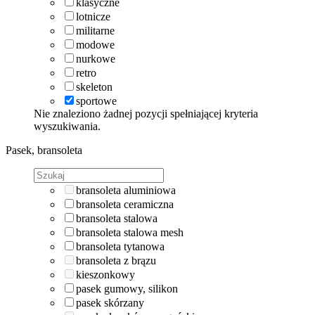
klasyczne
lotnicze
militarne
modowe
nurkowe
retro
skeleton
sportowe
Nie znaleziono żadnej pozycji spełniającej kryteria
wyszukiwania.
Pasek, bransoleta
bransoleta aluminiowa
bransoleta ceramiczna
bransoleta stalowa
bransoleta stalowa mesh
bransoleta tytanowa
bransoleta z brązu
kieszonkowy
pasek gumowy, silikon
pasek skórzany