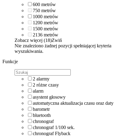
600
metrów
750
metrów
1000
metrów
1200
metrów
1500
metrów
2136
metrów
Zobacz więcej (18)
Zwiń
Nie znaleziono żadnej pozycji spełniającej kryteria
wyszukiwania.
Funkcje
2 alarmy
2 różne czasy
alarm
asystent głosowy
automatyczna aktualizacja czasu oraz daty
barometr
bluetooth
chronograf
chronograf 1/100 sek.
chronograf Flyback