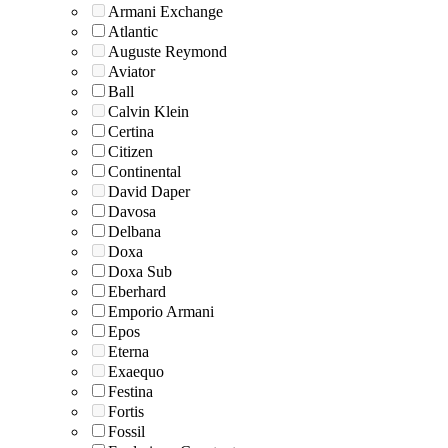
Armani Exchange
Atlantic
Auguste Reymond
Aviator
Ball
Calvin Klein
Certina
Citizen
Continental
David Daper
Davosa
Delbana
Doxa
Doxa Sub
Eberhard
Emporio Armani
Epos
Eterna
Exaequo
Festina
Fortis
Fossil