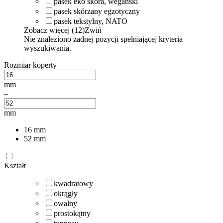
pasek eko skóra, wegański
pasek skórzany egzotyczny
pasek tekstylny, NATO
Zobacz więcej (12)
Zwiń
Nie znaleziono żadnej pozycji spełniającej kryteria
wyszukiwania.
Rozmiar koperty
mm
–
mm
16
mm
52
mm
Kształt
kwadratowy
okrągły
owalny
prostokątny