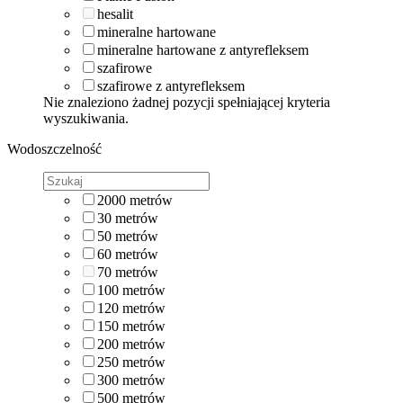
hesalit
mineralne hartowane
mineralne hartowane z antyrefleksem
szafirowe
szafirowe z antyrefleksem
Nie znaleziono żadnej pozycji spełniającej kryteria
wyszukiwania.
Wodoszczelność
2000
metrów
30
metrów
50
metrów
60
metrów
70
metrów
100
metrów
120
metrów
150
metrów
200
metrów
250
metrów
300
metrów
500
metrów