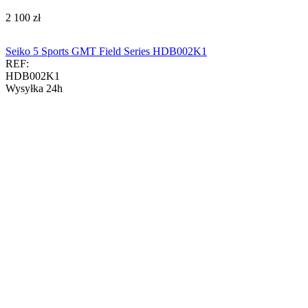
‍2 100‍
zł
Seiko 5 Sports GMT Field Series HDB002K1
REF:
HDB002K1
Wysyłka 24h