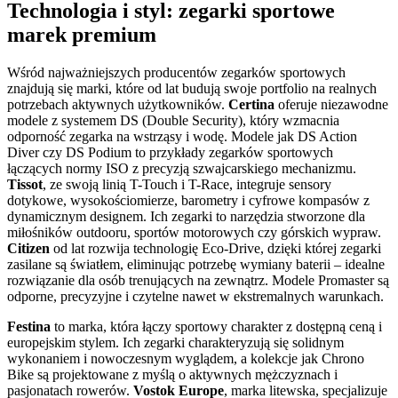
Technologia i styl: zegarki sportowe
marek premium
Wśród najważniejszych producentów zegarków sportowych
znajdują się marki, które od lat budują swoje portfolio na realnych
potrzebach aktywnych użytkowników.
Certina
oferuje niezawodne
modele z systemem DS (Double Security), który wzmacnia
odporność zegarka na wstrząsy i wodę. Modele jak DS Action
Diver czy DS Podium to przykłady zegarków sportowych
łączących normy ISO z precyzją szwajcarskiego mechanizmu.
Tissot
, ze swoją linią T-Touch i T-Race, integruje sensory
dotykowe, wysokościomierze, barometry i cyfrowe kompasów z
dynamicznym designem. Ich zegarki to narzędzia stworzone dla
miłośników outdooru, sportów motorowych czy górskich wypraw.
Citizen
od lat rozwija technologię Eco-Drive, dzięki której zegarki
zasilane są światłem, eliminując potrzebę wymiany baterii – idealne
rozwiązanie dla osób trenujących na zewnątrz. Modele Promaster są
odporne, precyzyjne i czytelne nawet w ekstremalnych warunkach.
Festina
to marka, która łączy sportowy charakter z dostępną ceną i
europejskim stylem. Ich zegarki charakteryzują się solidnym
wykonaniem i nowoczesnym wyglądem, a kolekcje jak Chrono
Bike są projektowane z myślą o aktywnych mężczyznach i
pasjonatach rowerów.
Vostok Europe
, marka litewska, specjalizuje