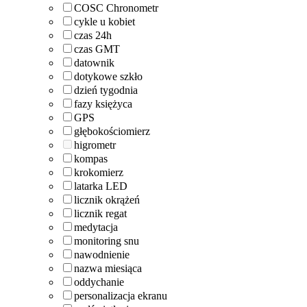
COSC Chronometr
cykle u kobiet
czas 24h
czas GMT
datownik
dotykowe szkło
dzień tygodnia
fazy księżyca
GPS
głębokościomierz
higrometr
kompas
krokomierz
latarka LED
licznik okrążeń
licznik regat
medytacja
monitoring snu
nawodnienie
nazwa miesiąca
oddychanie
personalizacja ekranu