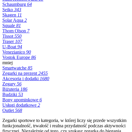
Schaumburg
64
Seiko
343
Skagen
11
Solar Aqua
2
Squale
81
Thom Olson
7
Tissot
550
Traser
107
U-Boat
94
Venezianico
90
Vostok Europe
86
mniej
Smartwatche
85
Zegarki na prezent
2455
Akcesoria i dodatki
1680
Zegary
56
Biżuteria
186
Budziki
53
Bony upominkowe
6
Usługi dodatkowe
2
Outlet
568
Zegarki sportowe to kategoria, w której liczy się przede wszystkim
funkcjonalność, trwałość i realna przydatność podczas aktywności
fizycznej. Niezależnie od tego, czy szukasz zegarka do biegania,