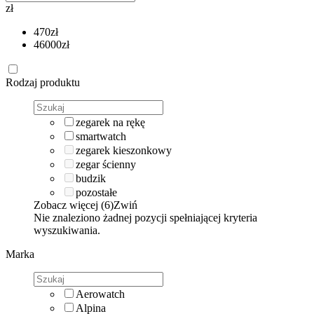
zł
470
zł
46000
zł
Rodzaj produktu
zegarek na rękę
smartwatch
zegarek kieszonkowy
zegar ścienny
budzik
pozostałe
Zobacz więcej (6)
Zwiń
Nie znaleziono żadnej pozycji spełniającej kryteria
wyszukiwania.
Marka
Aerowatch
Alpina