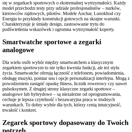
się w zegarkach sportowych o ekstremalnej wytrzymałości. Każdy
model przechodzi testy przy udziale profesjonalistów – nurków,
kierowców rajdowych, pilotów. Modele Anchar, Lunokhod czy
Energia to przykłady konstrukcji gotowych na skrajne warunki.
Charakteryzuje je śmiały design, zastosowanie trytu do
podświetlenia wskazówek i ogromna wytrzymałość koperty.
Smartwatche sportowe a zegarki
analogowe
Dla wielu osób wybór między smartwatchem a klasycznym
zegarkiem sportowym to nie tylko kwestia funkcji, ale też stylu
życia. Smartwatche oferują łączność z telefonem, powiadomienia,
obsługę muzyki, pomiar snu i opcje personalizacji interfejsu. Mogą z
powodzeniem zastąpić opaskę fitness, licznik rowerowy czy nawet
pulsoksymetr. Z drugiej strony klasyczne zegarki sportowe –
analogowe lub hybrydowe – są niezależne od oprogramowania,
cechuje je lepsza czytelność i bezawaryjna praca w trudnych
warunkach. To dobry wybór dla tych, którzy cenią intuicyjność,
trwałość i konkret.
Zegarek sportowy dopasowany do Twoich
potrzeb