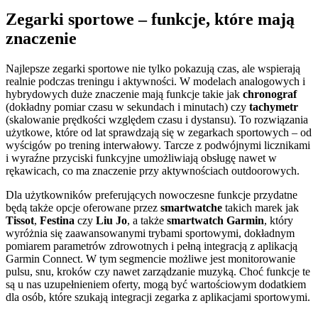
Zegarki sportowe – funkcje, które mają
znaczenie
Najlepsze zegarki sportowe nie tylko pokazują czas, ale wspierają
realnie podczas treningu i aktywności. W modelach analogowych i
hybrydowych duże znaczenie mają funkcje takie jak
chronograf
(dokładny pomiar czasu w sekundach i minutach) czy
tachymetr
(skalowanie prędkości względem czasu i dystansu). To rozwiązania
użytkowe, które od lat sprawdzają się w zegarkach sportowych – od
wyścigów po trening interwałowy. Tarcze z podwójnymi licznikami
i wyraźne przyciski funkcyjne umożliwiają obsługę nawet w
rękawicach, co ma znaczenie przy aktywnościach outdoorowych.
Dla użytkowników preferujących nowoczesne funkcje przydatne
będą także opcje oferowane przez
smartwatche
takich marek jak
Tissot
,
Festina
czy
Liu Jo
, a także
smartwatch Garmin
, który
wyróżnia się zaawansowanymi trybami sportowymi, dokładnym
pomiarem parametrów zdrowotnych i pełną integracją z aplikacją
Garmin Connect. W tym segmencie możliwe jest monitorowanie
pulsu, snu, kroków czy nawet zarządzanie muzyką. Choć funkcje te
są u nas uzupełnieniem oferty, mogą być wartościowym dodatkiem
dla osób, które szukają integracji zegarka z aplikacjami sportowymi.