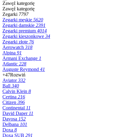
Zawęź kategorię
Zawęź kategorię
Zegarki
7797
Zegarki męskie
5620
Zegarki damskie
2391
Zegarki premium
4014
Zegarki kieszonkowe
34
Zegarki złote
76
Aerowatch
318
Alpina
91
Armani Exchange
1
Atlantic
228
Auguste Reymond
41
+47
Rozwiń
Aviator
332
Ball
340
Calvin Klein
8
Certina
216
Citizen
396
Continental
11
David Daper
11
Davosa
152
Delbana
101
Doxa
8
Doxa SUB
291