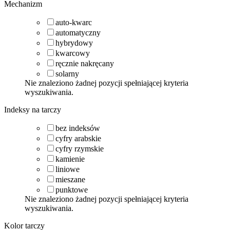
Mechanizm
auto-kwarc
automatyczny
hybrydowy
kwarcowy
ręcznie nakręcany
solarny
Nie znaleziono żadnej pozycji spełniającej kryteria
wyszukiwania.
Indeksy na tarczy
bez indeksów
cyfry arabskie
cyfry rzymskie
kamienie
liniowe
mieszane
punktowe
Nie znaleziono żadnej pozycji spełniającej kryteria
wyszukiwania.
Kolor tarczy