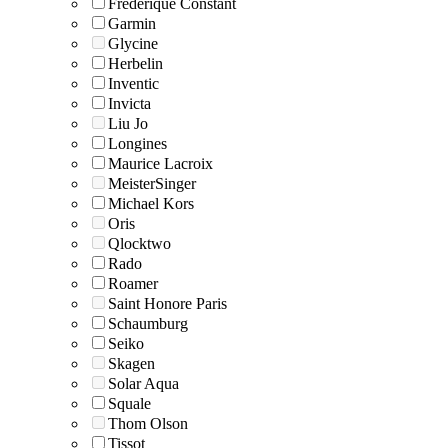
Frederique Constant
Garmin
Glycine
Herbelin
Inventic
Invicta
Liu Jo
Longines
Maurice Lacroix
MeisterSinger
Michael Kors
Oris
Qlocktwo
Rado
Roamer
Saint Honore Paris
Schaumburg
Seiko
Skagen
Solar Aqua
Squale
Thom Olson
Tissot