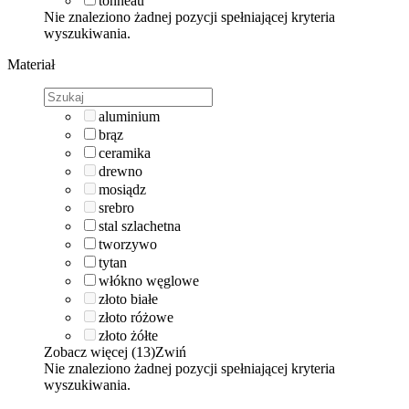
tonneau
Nie znaleziono żadnej pozycji spełniającej kryteria
wyszukiwania.
Materiał
aluminium
brąz
ceramika
drewno
mosiądz
srebro
stal szlachetna
tworzywo
tytan
włókno węglowe
złoto białe
złoto różowe
złoto żółte
Zobacz więcej (13)
Zwiń
Nie znaleziono żadnej pozycji spełniającej kryteria
wyszukiwania.