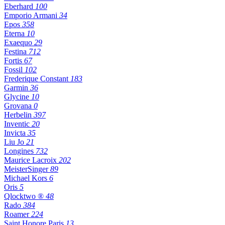
Eberhard
100
Emporio Armani
34
Epos
358
Eterna
10
Exaequo
29
Festina
712
Fortis
67
Fossil
102
Frederique Constant
183
Garmin
36
Glycine
10
Grovana
0
Herbelin
397
Inventic
20
Invicta
35
Liu Jo
21
Longines
732
Maurice Lacroix
202
MeisterSinger
89
Michael Kors
6
Oris
5
Qlocktwo ®
48
Rado
384
Roamer
224
Saint Honore Paris
13