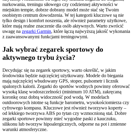
nurkowania, treningu siłowego czy codziennej aktywności w
miejskim tempie, dobrze dobrany model może stać się Twoim
osobistym centrum dowodzenia. W tej kategorii kluczowe są nie
tylko design i komfort noszenia, ale również parametry użytkowe,
które mają realne znaczenie dla osób aktywnych. Warto zwrócić
uwagę na
zegarki Garmin
, które łączą najwyższą jakość wykonania
z zaawansowanymi funkcjami treningowymi.
Jak wybrać zegarek sportowy do
aktywnego trybu życia?
Decydując się na zegarek sportowy, warto określić, w jakim
środowisku będzie najczęściej użytkowany. Modele do biegania
mają najczęściej wbudowany GPS, stoper, pulsometr i licznik
spalonych kalorii. Zegarki do sportów wodnych powinny oferować
wysoką klasę wodoszczelności (minimum 10 ATM), zakręcaną
koronkę oraz dobrą widoczność pod wodą. W modelach
outdoorowych istotne są funkcje barometru, wysokościomierza czy
cyfrowego kompasu. Kluczowe jest również tworzywo koperty –
od lekkiego tworzywa ABS po tytan czy wzmocnioną stal. Dobre
zegarki sportowe powinny mieć wygodne paski z kauczuku,
silikonu lub tworzyw hipoalergicznych, odporne na pot i zmienne
warunki atmosferyczne.