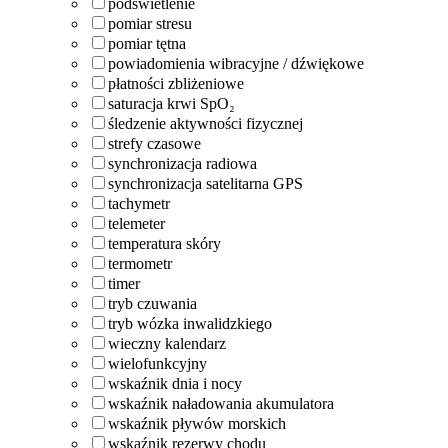
podświetlenie
pomiar stresu
pomiar tętna
powiadomienia wibracyjne / dźwiękowe
płatności zbliżeniowe
saturacja krwi SpO₂
śledzenie aktywności fizycznej
strefy czasowe
synchronizacja radiowa
synchronizacja satelitarna GPS
tachymetr
telemeter
temperatura skóry
termometr
timer
tryb czuwania
tryb wózka inwalidzkiego
wieczny kalendarz
wielofunkcyjny
wskaźnik dnia i nocy
wskaźnik naładowania akumulatora
wskaźnik pływów morskich
wskaźnik rezerwy chodu