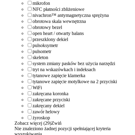
mikrofon
NFC płatności zbliżeniowe
nivachron™ antymagnetyczna sprężyna
obrotowa skala wewnętrzna
obrotowy bezel
open heart / otwarty balans
przeszklony dekiel
pulsoksymetr
pulsometr
skeleton
system zmiany pasków bez użycia narzędzi
tryt na wskazówkach i indeksach
tytanowe zapięcie klamerka
tytanowe zapięcie motylkowe na 2 przyciski
WiFi
zakręcana koronka
zakręcane przyciski
zakręcany dekiel
zawór helowy
żyroskop
Zobacz więcej (29)
Zwiń
Nie znaleziono żadnej pozycji spełniającej kryteria
wyszukiwania.