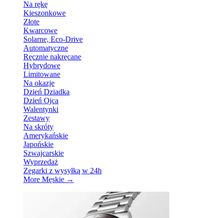
Na rękę
Kieszonkowe
Złote
Kwarcowe
Solarne, Eco-Drive
Automatyczne
Ręcznie nakręcane
Hybrydowe
Limitowane
Na okazje
Dzień Dziadka
Dzień Ojca
Walentynki
Zestawy
Na skróty
Amerykańskie
Japońskie
Szwajcarskie
Wyprzedaż
Zegarki z wysyłką w 24h
More Męskie
→