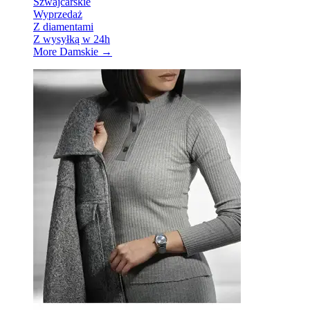
Szwajcarskie
Wyprzedaż
Z diamentami
Z wysyłką w 24h
More Damskie
→