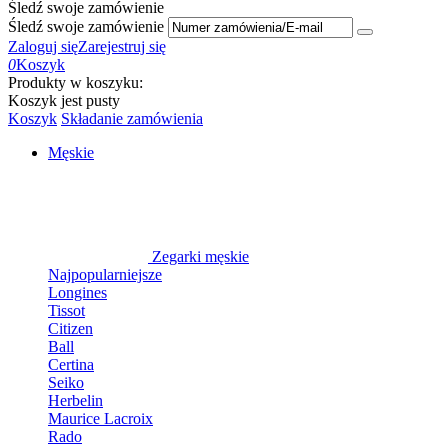
Śledź swoje zamówienie
Śledź swoje zamówienie
Zaloguj się
Zarejestruj się
0
Koszyk
Produkty w koszyku:
Koszyk jest pusty
Koszyk
Składanie zamówienia
Męskie
Zegarki męskie
Najpopularniejsze
Longines
Tissot
Citizen
Ball
Certina
Seiko
Herbelin
Maurice Lacroix
Rado