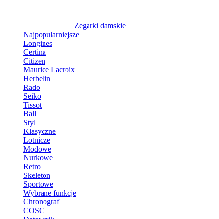
Zegarki damskie
Najpopularniejsze
Longines
Certina
Citizen
Maurice Lacroix
Herbelin
Rado
Seiko
Tissot
Ball
Styl
Klasyczne
Lotnicze
Modowe
Nurkowe
Retro
Skeleton
Sportowe
Wybrane funkcje
Chronograf
COSC