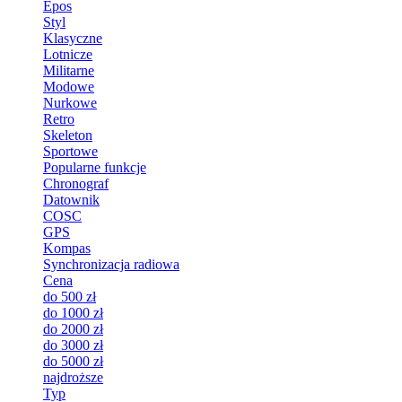
Epos
Styl
Klasyczne
Lotnicze
Militarne
Modowe
Nurkowe
Retro
Skeleton
Sportowe
Popularne funkcje
Chronograf
Datownik
COSC
GPS
Kompas
Synchronizacja radiowa
Cena
do 500 zł
do 1000 zł
do 2000 zł
do 3000 zł
do 5000 zł
najdroższe
Typ