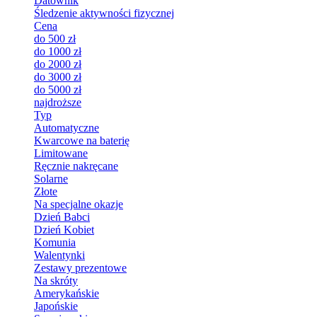
Datownik
Śledzenie aktywności fizycznej
Cena
do 500 zł
do 1000 zł
do 2000 zł
do 3000 zł
do 5000 zł
najdroższe
Typ
Automatyczne
Kwarcowe na baterię
Limitowane
Ręcznie nakręcane
Solarne
Złote
Na specjalne okazje
Dzień Babci
Dzień Kobiet
Komunia
Walentynki
Zestawy prezentowe
Na skróty
Amerykańskie
Japońskie