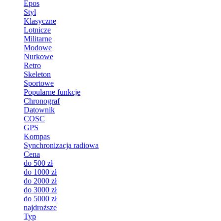
Epos
Styl
Klasyczne
Lotnicze
Militarne
Modowe
Nurkowe
Retro
Skeleton
Sportowe
Popularne funkcje
Chronograf
Datownik
COSC
GPS
Kompas
Synchronizacja radiowa
Cena
do 500 zł
do 1000 zł
do 2000 zł
do 3000 zł
do 5000 zł
najdroższe
Typ