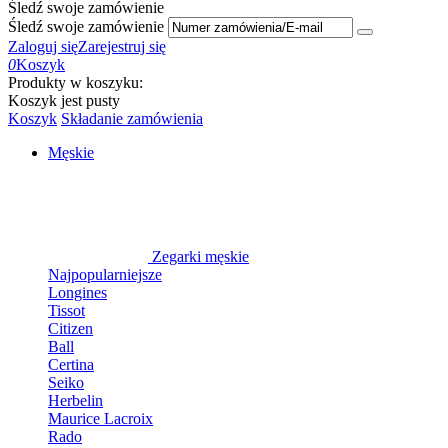
Śledź swoje zamówienie
Śledź swoje zamówienie
Zaloguj się
Zarejestruj się
0
Koszyk
Produkty w koszyku:
Koszyk jest pusty
Koszyk
Składanie zamówienia
Męskie
Zegarki męskie
Najpopularniejsze
Longines
Tissot
Citizen
Ball
Certina
Seiko
Herbelin
Maurice Lacroix
Rado