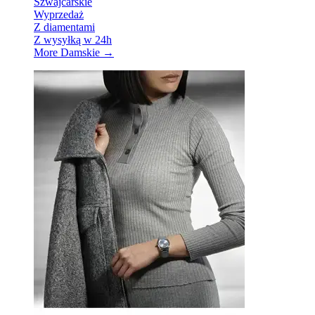
Szwajcarskie
Wyprzedaż
Z diamentami
Z wysyłką w 24h
More Damskie
→