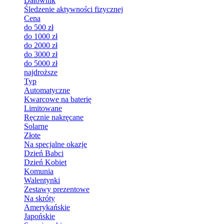
Datownik
Śledzenie aktywności fizycznej
Cena
do 500 zł
do 1000 zł
do 2000 zł
do 3000 zł
do 5000 zł
najdroższe
Typ
Automatyczne
Kwarcowe na baterię
Limitowane
Ręcznie nakręcane
Solarne
Złote
Na specjalne okazje
Dzień Babci
Dzień Kobiet
Komunia
Walentynki
Zestawy prezentowe
Na skróty
Amerykańskie
Japońskie