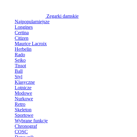
Zegarki damskie
Najpopularniejsze
Longines
Certina
Citizen
Maurice Lacroix
Herbelin
Rado
Seiko
Tissot
Ball
Styl
Klasyczne
Lotnicze
Modowe
Nurkowe
Retro
Skeleton
Sportowe
Wybrane funkcje
Chronograf
COSC