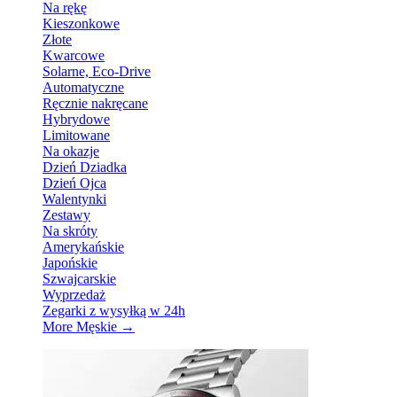
Na rękę
Kieszonkowe
Złote
Kwarcowe
Solarne, Eco-Drive
Automatyczne
Ręcznie nakręcane
Hybrydowe
Limitowane
Na okazje
Dzień Dziadka
Dzień Ojca
Walentynki
Zestawy
Na skróty
Amerykańskie
Japońskie
Szwajcarskie
Wyprzedaż
Zegarki z wysyłką w 24h
More Męskie
→