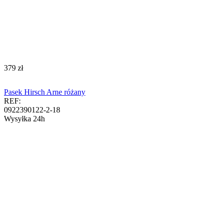
‍379‍
zł
Pasek Hirsch Arne różany
REF:
0922390122-2-18
Wysyłka 24h