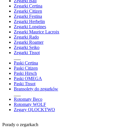
Zegarki Ball
Zegarki Certina
Zegarki Citizen
Zegarki Festina
Zegarki Herbelin
Zegarki Longines
Zegarki Maurice Lacroix
Zegarki Rado
Zegarki Roamer
Zegarki Seiko
Zegarki Tissot
___
Paski Certina
Paski Citizen
Paski Hirsch
Paski OMEGA
Paski Tissot
Bransolety do zegarków
___
Rotomaty Beco
Rotomaty WOLF
Zegary QLOCKTWO
Porady o zegarkach