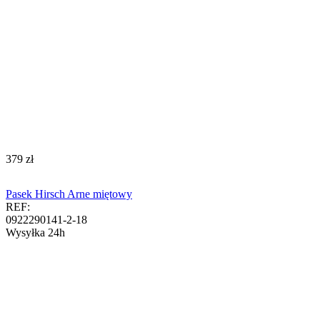
‍379‍
zł
Pasek Hirsch Arne miętowy
REF:
0922290141-2-18
Wysyłka 24h