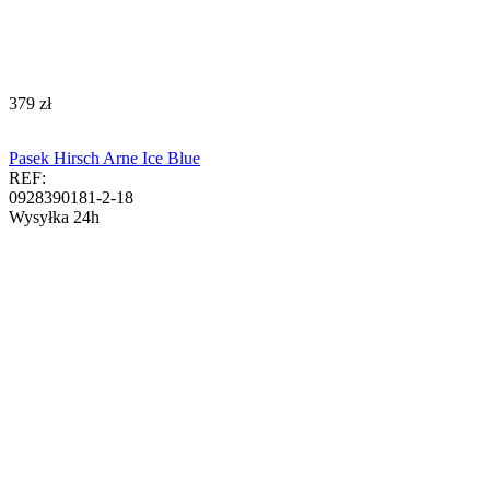
‍379‍
zł
Pasek Hirsch Arne Ice Blue
REF:
0928390181-2-18
Wysyłka 24h