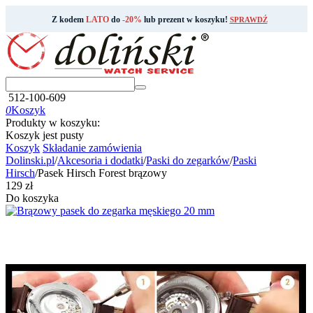
Z kodem
LATO
do
-20%
lub prezent w koszyku!
SPRAWDŹ
512-100-609
0
Koszyk
Produkty w koszyku:
Koszyk jest pusty
Koszyk
Składanie zamówienia
Dolinski.pl
/
Akcesoria i dodatki
/
Paski do zegarków
/
Paski
Hirsch
/
Pasek Hirsch Forest brązowy
‍129‍
zł
Do koszyka