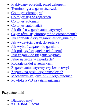
Praktyczny poradnik przed zakupem
Terminologia zegarmistrzowska
Co to jest chronograf
Co to jest tryt w zegarkach
Co to jest rotomat?
Co to jest automatic?
Jak dbać o zegarek automatyczny?
Czym różni się chronograf od chronometru?
Jak sprawdzić czy zegarek jest oryginalny?
Jak wyczyścić pasek do zegarka
Jak wybrać zegarek do garnituru
Jak połączyć zegarek z telefonem?
Jaki zegarek do biegania wybrać?
Jakie są tarcze w zegarkach?
Rodzaje szkieł w zegarkach
Zegarek automatyczny czy kwarcowy?
Zegarek na pasku czy bransolecie?
Mechanizm Valjoux 7750 i jego fenomen
Powłoka PVD czy galwaniczna?
Przydatne linki
Dlaczego my?
Black Friday 2026