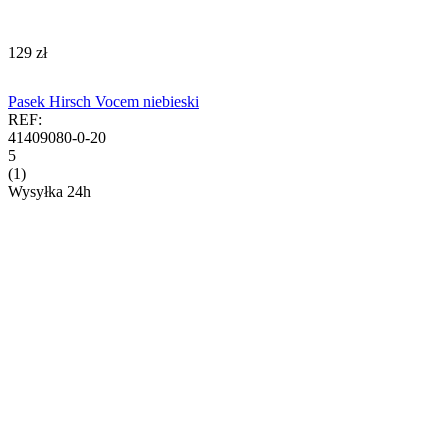
‍129‍
zł
Pasek Hirsch Vocem niebieski
REF:
41409080-0-20
5
(1)
Wysyłka 24h