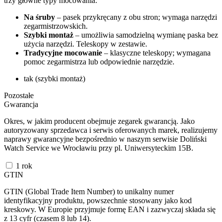
trzy główne typy mocowania:
Na śruby
– pasek przykręcany z obu stron; wymaga narzędzi
zegarmistrzowskich.
Szybki montaż
– umożliwia samodzielną wymianę paska bez
użycia narzędzi. Teleskopy w zestawie.
Tradycyjne mocowanie
– klasyczne teleskopy; wymagana
pomoc zegarmistrza lub odpowiednie narzędzie.
tak (szybki montaż)
Pozostałe
Gwarancja
Okres, w jakim producent obejmuje zegarek gwarancją. Jako
autoryzowany sprzedawca i serwis oferowanych marek, realizujemy
naprawy gwarancyjne bezpośrednio w naszym serwisie Doliński
Watch Service we Wrocławiu przy pl. Uniwersyteckim 15B.
1 rok
GTIN
GTIN (Global Trade Item Number) to unikalny numer
identyfikacyjny produktu, powszechnie stosowany jako kod
kreskowy. W Europie przyjmuje formę EAN i zazwyczaj składa się
z 13 cyfr (czasem 8 lub 14).