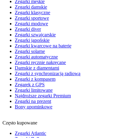
Zegarki męskie
Zegarki damskie
Zegarki klasyczne
Zegarki sportowe
Zegarki modowe
Zegarki diver
Zegarki szwajcarskie
Zegarki japońskie
Zegarki kwarcowe na baterię
Zegarki solarne
Zegarki automatyczne
Zegarki ręcznie nakręcane
Damskie z diamentami
Zegarki z synchronizacją radiową
Zegarki z kompasem
Zegarek z GPS
Zegarki limitowane
Najdroższe zegarki Premium
Zegarki na prezent
Bony upominkowe
Często kupowane
Zegarki Atlantic