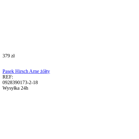
‍379‍
zł
Pasek Hirsch Arne żółty
REF:
0928390173-2-18
Wysyłka 24h