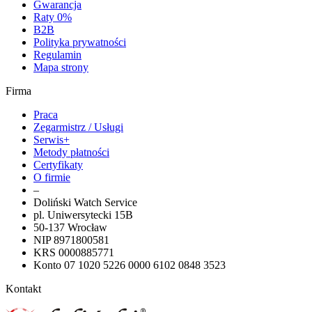
Gwarancja
Raty 0%
B2B
Polityka prywatności
Regulamin
Mapa strony
Firma
Praca
Zegarmistrz / Usługi
Serwis+
Metody płatności
Certyfikaty
O firmie
–
Doliński Watch Service
pl. Uniwersytecki 15B
50-137 Wrocław
NIP 8971800581
KRS 0000885771
Konto 07 1020 5226 0000 6102 0848 3523
Kontakt