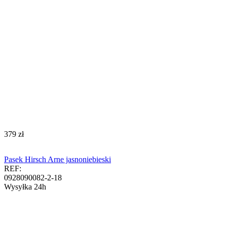
‍379‍
zł
Pasek Hirsch Arne jasnoniebieski
REF:
0928090082-2-18
Wysyłka 24h