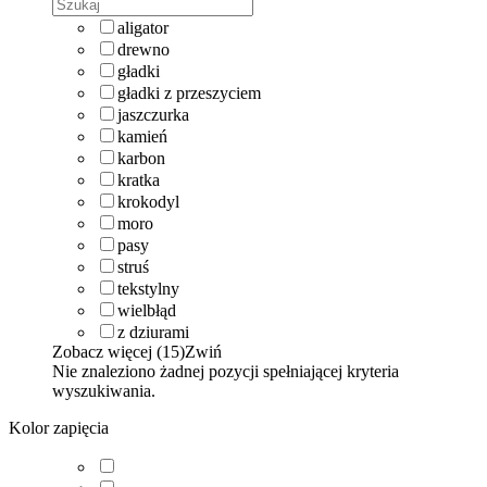
aligator
drewno
gładki
gładki z przeszyciem
jaszczurka
kamień
karbon
kratka
krokodyl
moro
pasy
struś
tekstylny
wielbłąd
z dziurami
Zobacz więcej (15)
Zwiń
Nie znaleziono żadnej pozycji spełniającej kryteria
wyszukiwania.
Kolor zapięcia