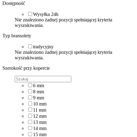
Dostępność
Wysyłka 24h
Nie znaleziono żadnej pozycji spełniającej kryteria
wyszukiwania.
Typ bransolety
tradycyjny
Nie znaleziono żadnej pozycji spełniającej kryteria
wyszukiwania.
Szerokość przy kopercie
6
mm
8
mm
9
mm
10
mm
11
mm
12
mm
13
mm
14
mm
15
mm