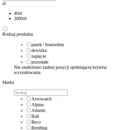
zł
40
zł
3000
zł
Rodzaj produktu
pasek / bransoleta
dewizka
zapięcie
pozostałe
Nie znaleziono żadnej pozycji spełniającej kryteria
wyszukiwania.
Marka
Aerowatch
Alpina
Atlantic
Ball
Beco
Breitling