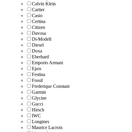
Calvin Klein
Cartier
Casio
Certina
Citizen
Davosa
Di-Modell
Diesel
Doxa
Eberhard
Emporio Armani
Epos
Festina
Fossil
Frederique Constant
Garmin
Glycine
Gucci
Hirsch
IWC
Longines
Maurice Lacroix