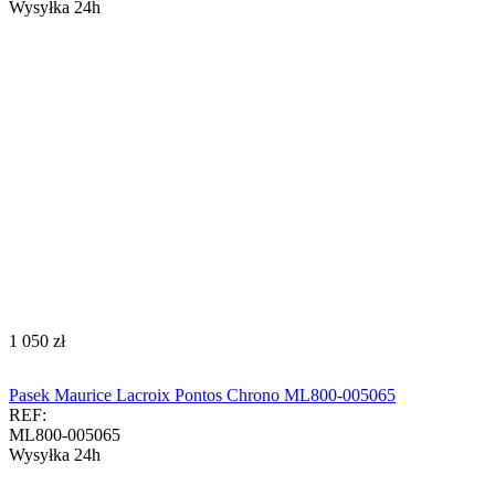
Wysyłka 24h
‍1 050‍
zł
Pasek Maurice Lacroix Pontos Chrono ML800-005065
REF:
ML800-005065
Wysyłka 24h