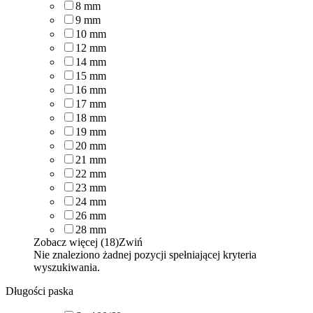
8
mm
9
mm
10
mm
12
mm
14
mm
15
mm
16
mm
17
mm
18
mm
19
mm
20
mm
21
mm
22
mm
23
mm
24
mm
26
mm
28
mm
Zobacz więcej (18)
Zwiń
Nie znaleziono żadnej pozycji spełniającej kryteria
wyszukiwania.
Długości paska