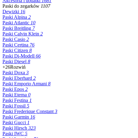
Akcesoria i dodatki
1681
Paski do zegarków
1107
Dewizki
16
Paski Alpina
2
Paski Atlantic
10
Paski Breitling
7
Paski Calvin Klein
2
Paski Casio
2
Paski Certina
76
Paski Citizen
8
Paski Di-Modell
66
Paski Diesel
8
+26
Rozwiń
Paski Doxa
3
Paski Eberhard
2
Paski Emporio Armani
8
Paski Epos
2
Paski Eterna
0
Paski Festina
1
Paski Fossil
5
Paski Frederique Constant
3
Paski Garmin
16
Paski Gucci
1
Paski Hirsch
323
Paski IWC
5