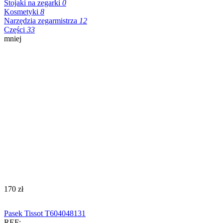
Stojaki na zegarki
0
Kosmetyki
8
Narzędzia zegarmistrza
12
Części
33
mniej
‍170‍
zł
Pasek Tissot T604048131
REF: