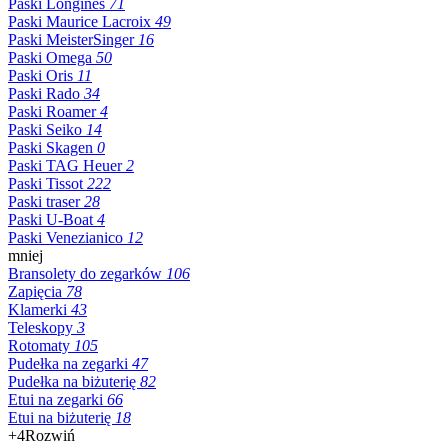
Paski Longines
71
Paski Maurice Lacroix
49
Paski MeisterSinger
16
Paski Omega
50
Paski Oris
11
Paski Rado
34
Paski Roamer
4
Paski Seiko
14
Paski Skagen
0
Paski TAG Heuer
2
Paski Tissot
222
Paski traser
28
Paski U-Boat
4
Paski Venezianico
12
mniej
Bransolety do zegarków
106
Zapięcia
78
Klamerki
43
Teleskopy
3
Rotomaty
105
Pudełka na zegarki
47
Pudełka na biżuterię
82
Etui na zegarki
66
Etui na biżuterię
18
+4
Rozwiń