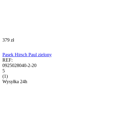
‍379‍
zł
Pasek Hirsch Paul zielony
REF:
0925028040-2-20
5
(1)
Wysyłka 24h