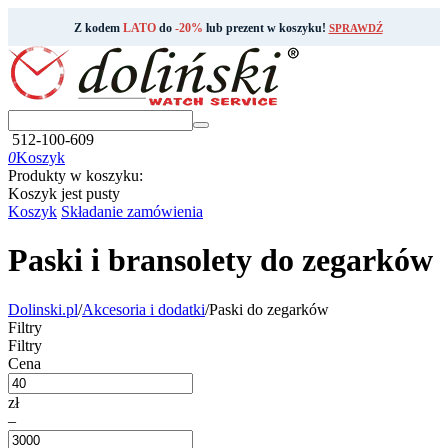
Z kodem
LATO
do
-20%
lub prezent w koszyku!
SPRAWDŹ
512-100-609
0
Koszyk
Produkty w koszyku:
Koszyk jest pusty
Koszyk
Składanie zamówienia
Paski i bransolety do zegarków
Dolinski.pl
/
Akcesoria i dodatki
/
Paski do zegarków
Filtry
Filtry
Cena
zł
–