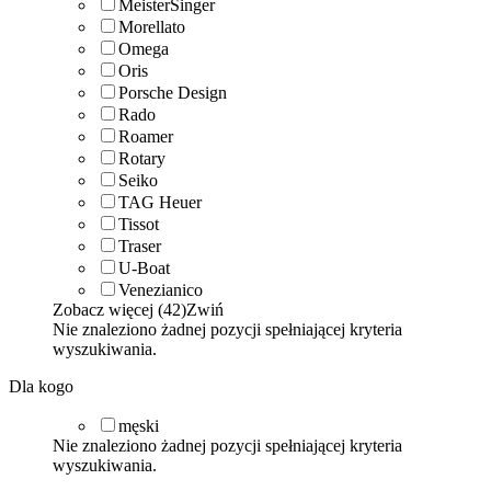
MeisterSinger
Morellato
Omega
Oris
Porsche Design
Rado
Roamer
Rotary
Seiko
TAG Heuer
Tissot
Traser
U-Boat
Venezianico
Zobacz więcej (42)
Zwiń
Nie znaleziono żadnej pozycji spełniającej kryteria
wyszukiwania.
Dla kogo
męski
Nie znaleziono żadnej pozycji spełniającej kryteria
wyszukiwania.