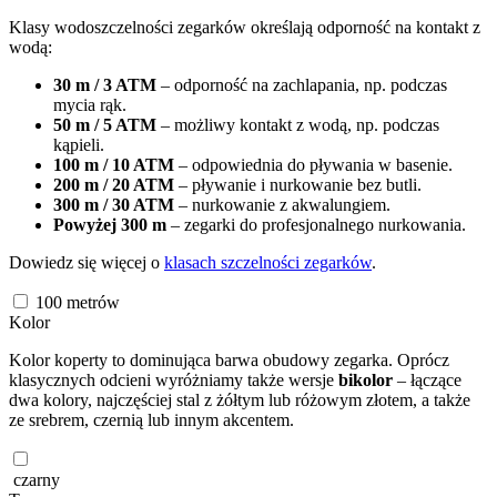
Klasy wodoszczelności zegarków określają odporność na kontakt z
wodą:
30 m / 3 ATM
– odporność na zachlapania, np. podczas
mycia rąk.
50 m / 5 ATM
– możliwy kontakt z wodą, np. podczas
kąpieli.
100 m / 10 ATM
– odpowiednia do pływania w basenie.
200 m / 20 ATM
– pływanie i nurkowanie bez butli.
300 m / 30 ATM
– nurkowanie z akwalungiem.
Powyżej 300 m
– zegarki do profesjonalnego nurkowania.
Dowiedz się więcej o
klasach szczelności zegarków
.
100
metrów
Kolor
Kolor koperty to dominująca barwa obudowy zegarka. Oprócz
klasycznych odcieni wyróżniamy także wersje
bikolor
– łączące
dwa kolory, najczęściej stal z żółtym lub różowym złotem, a także
ze srebrem, czernią lub innym akcentem.
czarny