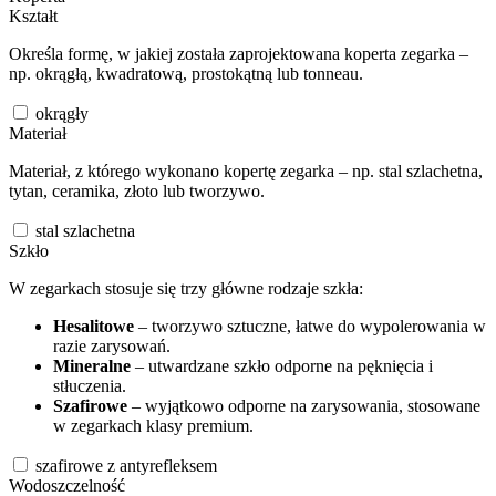
Kształt
Określa formę, w jakiej została zaprojektowana koperta zegarka –
np. okrągłą, kwadratową, prostokątną lub tonneau.
okrągły
Materiał
Materiał, z którego wykonano kopertę zegarka – np. stal szlachetna,
tytan, ceramika, złoto lub tworzywo.
stal szlachetna
Szkło
W zegarkach stosuje się trzy główne rodzaje szkła:
Hesalitowe
– tworzywo sztuczne, łatwe do wypolerowania w
razie zarysowań.
Mineralne
– utwardzane szkło odporne na pęknięcia i
stłuczenia.
Szafirowe
– wyjątkowo odporne na zarysowania, stosowane
w zegarkach klasy premium.
szafirowe z antyrefleksem
Wodoszczelność