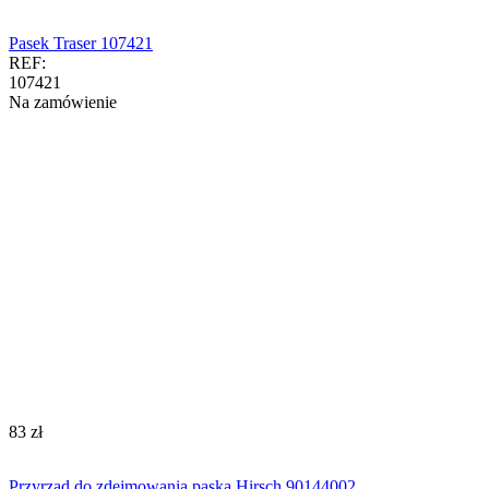
Pasek Traser 107421
REF:
107421
Na zamówienie
‍83‍
zł
Przyrząd do zdejmowania paska Hirsch 90144002