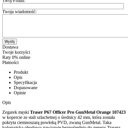
Twój e-mail:
Twoja wiadomość:
Wyślij
Dostawa
Twoje korzyści
Raty 0% online
Płatności
Produkt
Opis
Specyfikacja
Dopasowane
Opinie
Opis
Zegarek męski
Traser P67 Officer Pro GunMetal Orange 107423
w kopercie ze stali szlachetnej o średnicy 42 mm, która została
pokryta ciemnoszarą powłoką PVD, zwaną GunMetal. Taka
kolorystyka obudowy nawiązuje bezpośrednio do genezy Trasera,