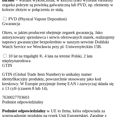
Bicolor
– wariant wykończenia, w którym tylko wybrane elementy
zegarka pokryte są powłoką galwaniczną lub PVD, np. elementy w
kolorze złotym w połączeniu ze stalą.
PVD (Physical Vapour Deposition)
Gwarancja
Okres, w jakim producent obejmuje zegarek gwarancją. Jako
autoryzowany sprzedawca i serwis oferowanych marek, realizujemy
naprawy gwarancyjne bezpośrednio w naszym serwisie Doliński
Watch Service we Wrocławiu przy pl. Uniwersyteckim 15B.
10 lat na trigalight ®, 4 lata na terenie Polski, 2 lata
międzynarodowa
GTIN
GTIN (Global Trade Item Number) to unikalny numer
identyfikacyjny produktu, powszechnie stosowany jako kod
kreskowy. W Europie przyjmuje formę EAN i zazwyczaj składa się
z 13 cyfr (czasem 8 lub 14).
7630027703603
Podmiot odpowiedzialny
Podmiot odpowiedzialny
w UE to firma, która odpowiada za
wprowadzenie produktu na rynek Unii Europejskiej. Zgodnie z