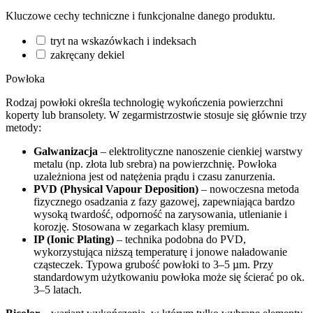
Kluczowe cechy techniczne i funkcjonalne danego produktu.
tryt na wskazówkach i indeksach
zakręcany dekiel
Powłoka
Rodzaj powłoki określa technologię wykończenia powierzchni
koperty lub bransolety. W zegarmistrzostwie stosuje się głównie trzy
metody:
Galwanizacja
– elektrolityczne nanoszenie cienkiej warstwy
metalu (np. złota lub srebra) na powierzchnię. Powłoka
uzależniona jest od natężenia prądu i czasu zanurzenia.
PVD (Physical Vapour Deposition)
– nowoczesna metoda
fizycznego osadzania z fazy gazowej, zapewniająca bardzo
wysoką twardość, odporność na zarysowania, utlenianie i
korozję. Stosowana w zegarkach klasy premium.
IP (Ionic Plating)
– technika podobna do PVD,
wykorzystująca niższą temperaturę i jonowe naładowanie
cząsteczek. Typowa grubość powłoki to 3–5 µm. Przy
standardowym użytkowaniu powłoka może się ścierać po ok.
3–5 latach.