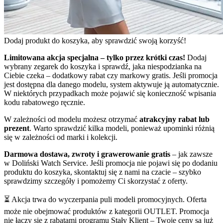
Dodaj produkt do koszyka, aby sprawdzić swoją korzyść!
Limitowana akcja specjalna – tylko przez krótki czas!
Dodaj
wybrany zegarek do koszyka i sprawdź, jaka niespodzianka na
Ciebie czeka – dodatkowy rabat czy markowy gratis. Jeśli promocja
jest dostępna dla danego modelu, system aktywuje ją automatycznie.
W niektórych przypadkach może pojawić się konieczność wpisania
kodu rabatowego ręcznie.
W zależności od modelu możesz otrzymać
atrakcyjny rabat lub
prezent
. Warto sprawdzić kilka modeli, ponieważ upominki różnią
się w zależności od marki i kolekcji.
Darmowa dostawa, zwroty i grawerowanie gratis
– jak zawsze
w Doliński Watch Service. Jeśli promocja nie pojawi się po dodaniu
produktu do koszyka, skontaktuj się z nami na czacie – szybko
sprawdzimy szczegóły i pomożemy Ci skorzystać z oferty.
⏳ Akcja trwa do wyczerpania puli modeli promocyjnych. Oferta
może nie obejmować produktów z kategorii OUTLET. Promocja
nie łączy się z rabatami programu Stały Klient – Twoje ceny są już