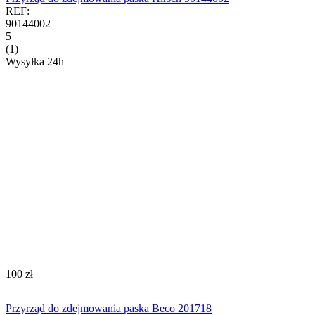
REF:
90144002
5
(1)
Wysyłka 24h
‍100‍
zł
Przyrząd do zdejmowania paska Beco 201718