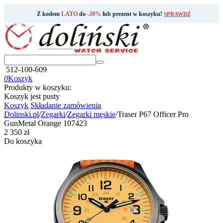
Z kodem
LATO
do
-20%
lub prezent w koszyku!
SPRAWDŹ
512-100-609
0
Koszyk
Produkty w koszyku:
Koszyk jest pusty
Koszyk
Składanie zamówienia
Dolinski.pl
/
Zegarki
/
Zegarki męskie
/
Traser P67 Officer Pro
GunMetal Orange 107423
‍2 350‍
zł
Do koszyka