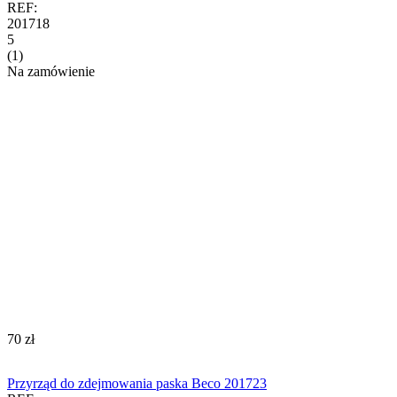
REF:
201718
5
(1)
Na zamówienie
‍70‍
zł
Przyrząd do zdejmowania paska Beco 201723