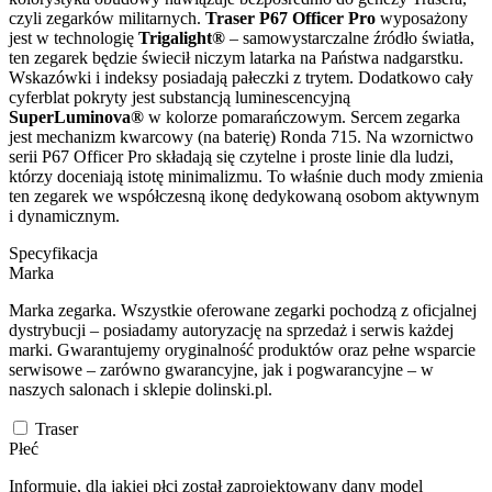
czyli zegarków militarnych.
Traser P67 Officer Pro
wyposażony
jest w technologię
Trigalight®
– samowystarczalne źródło światła,
ten zegarek będzie świecił niczym latarka na Państwa nadgarstku.
Wskazówki i indeksy posiadają pałeczki z trytem. Dodatkowo cały
cyferblat pokryty jest substancją luminescencyjną
SuperLuminova®
w kolorze pomarańczowym. Sercem zegarka
jest mechanizm kwarcowy (na baterię) Ronda 715. Na wzornictwo
serii P67 Officer Pro składają się czytelne i proste linie dla ludzi,
którzy doceniają istotę minimalizmu. To właśnie duch mody zmienia
ten zegarek we współczesną ikonę dedykowaną osobom aktywnym
i dynamicznym.
Specyfikacja
Marka
Marka zegarka. Wszystkie oferowane zegarki pochodzą z oficjalnej
dystrybucji – posiadamy autoryzację na sprzedaż i serwis każdej
marki. Gwarantujemy oryginalność produktów oraz pełne wsparcie
serwisowe – zarówno gwarancyjne, jak i pogwarancyjne – w
naszych salonach i sklepie dolinski.pl.
Traser
Płeć
Informuje, dla jakiej płci został zaprojektowany dany model