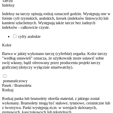
Tarcza
Indeksy
Indeksy na tarczy opisują rodzaj oznaczeń godzin. Występują one w
formie cyfr rzymskich, arabskich, kresek (indeksów liniowych) lub
kamieni szlachetnych. Występują także tarcze bez żadnych
indeksów - całkowicie czyste.
cyfry arabskie
Kolor
Barwa w jakiej wykonano tarczę (cyferblat) zegarka. Kolor tarczy
"według ustawień" oznacza, że użytkownik może ustawić sobie
swój własny, bądź oferowany przez producenta projekt tarczy
graficznej (dotyczy wyłącznie smartwatchy).
pomarańczowy
Pasek / Bransoleta
Rodzaj
Rodzaj paska lub bransolety określa materiał, z jakiego został
wykonany. Bransolety mogą być stalowe, tytanowe, ceramiczne lub
z tworzywa. Paski występują m.in. w wersjach skórzanych,
gumowych, kauczukowych lub tekstylnych.