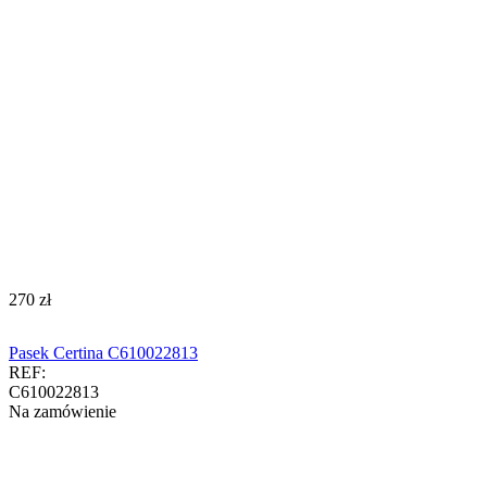
‍270‍
zł
Pasek Certina C610022813
REF:
C610022813
Na zamówienie