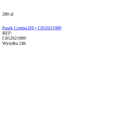
‍280‍
zł
Pasek Certina DS+ C852021989
REF:
C852021989
Wysyłka 24h