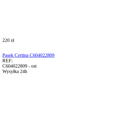
‍220‍
zł
Pasek Certina C604022809
REF:
C604022809 - ost
Wysyłka 24h