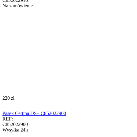
C852022916
Na zamówienie
‍220‍
zł
Pasek Certina DS+ C852022900
REF:
C852022900
Wysyłka 24h