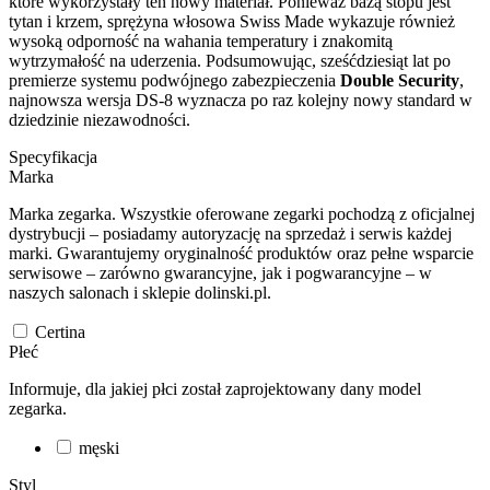
które wykorzystały ten nowy materiał. Ponieważ bazą stopu jest
tytan i krzem, sprężyna włosowa Swiss Made wykazuje również
wysoką odporność na wahania temperatury i znakomitą
wytrzymałość na uderzenia. Podsumowując, sześćdziesiąt lat po
premierze systemu podwójnego zabezpieczenia
Double Security
,
najnowsza wersja DS-8 wyznacza po raz kolejny nowy standard w
dziedzinie niezawodności.
Specyfikacja
Marka
Marka zegarka. Wszystkie oferowane zegarki pochodzą z oficjalnej
dystrybucji – posiadamy autoryzację na sprzedaż i serwis każdej
marki. Gwarantujemy oryginalność produktów oraz pełne wsparcie
serwisowe – zarówno gwarancyjne, jak i pogwarancyjne – w
naszych salonach i sklepie dolinski.pl.
Certina
Płeć
Informuje, dla jakiej płci został zaprojektowany dany model
zegarka.
męski
Styl