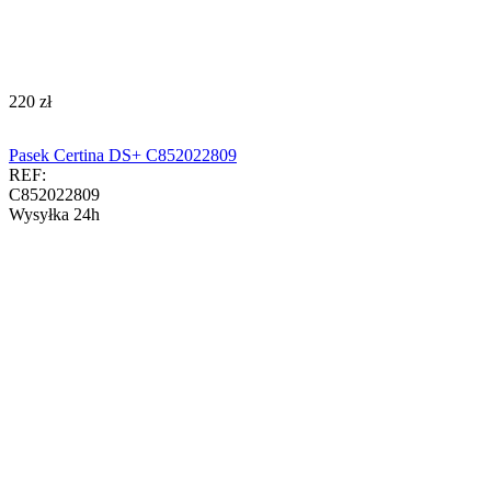
‍220‍
zł
Pasek Certina DS+ C852022809
REF:
C852022809
Wysyłka 24h