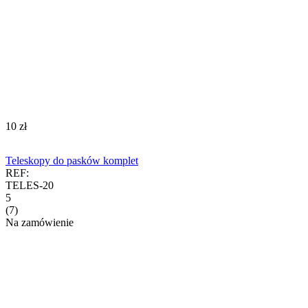
‍10‍
zł
Teleskopy do pasków komplet
REF:
TELES-20
5
(7)
Na zamówienie