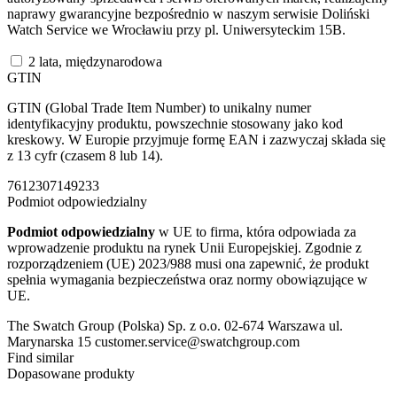
naprawy gwarancyjne bezpośrednio w naszym serwisie Doliński
Watch Service we Wrocławiu przy pl. Uniwersyteckim 15B.
2 lata, międzynarodowa
GTIN
GTIN (Global Trade Item Number) to unikalny numer
identyfikacyjny produktu, powszechnie stosowany jako kod
kreskowy. W Europie przyjmuje formę EAN i zazwyczaj składa się
z 13 cyfr (czasem 8 lub 14).
7612307149233
Podmiot odpowiedzialny
Podmiot odpowiedzialny
w UE to firma, która odpowiada za
wprowadzenie produktu na rynek Unii Europejskiej. Zgodnie z
rozporządzeniem (UE) 2023/988 musi ona zapewnić, że produkt
spełnia wymagania bezpieczeństwa oraz normy obowiązujące w
UE.
The Swatch Group (Polska) Sp. z o.o. 02-674 Warszawa ul.
Marynarska 15 customer.service@swatchgroup.com
Find similar
Dopasowane produkty