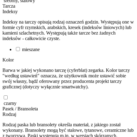
srebrny, stalowy
Tarcza
Indeksy
Indeksy na tarczy opisują rodzaj oznaczeń godzin. Występują one w
formie cyfr rzymskich, arabskich, kresek (indeksów liniowych) lub
kamieni szlachetnych. Występują także tarcze bez żadnych
indeksów - całkowicie czyste.
mieszane
Kolor
Barwa w jakiej wykonano tarczę (cyferblat) zegarka. Kolor tarczy
"według ustawień" oznacza, że użytkownik może ustawić sobie
swój własny, bądź oferowany przez producenta projekt tarczy
graficznej (dotyczy wyłącznie smartwatchy).
czarny
Pasek / Bransoleta
Rodzaj
Rodzaj paska lub bransolety określa materiał, z jakiego został
wykonany. Bransolety mogą być stalowe, tytanowe, ceramiczne lub
z tworzywa. Paski występują m.in. w wersjach skórzanych,