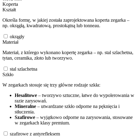
Koperta
Kształt
Określa formę, w jakiej została zaprojektowana koperta zegarka –
np. okrągłą, kwadratową, prostokątną lub tonneau.
okrągły
Materiał
Materiał, z którego wykonano kopertę zegarka – np. stal szlachetna,
tytan, ceramika, złoto lub tworzywo.
stal szlachetna
Szkło
W zegarkach stosuje się trzy główne rodzaje szkła:
Hesalitowe
– tworzywo sztuczne, łatwe do wypolerowania w
razie zarysowań.
Mineralne
– utwardzane szkło odporne na pęknięcia i
stłuczenia.
Szafirowe
– wyjątkowo odporne na zarysowania, stosowane
w zegarkach klasy premium.
szafirowe z antyrefleksem