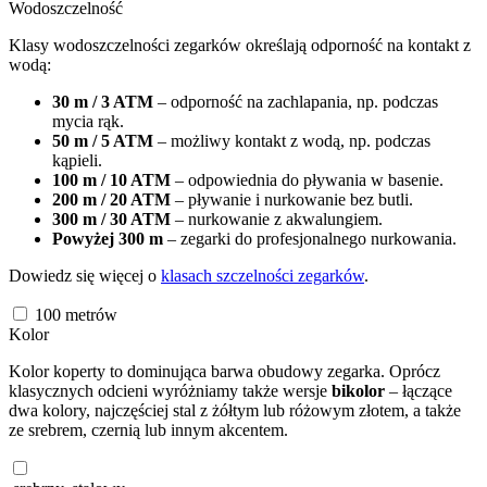
Wodoszczelność
Klasy wodoszczelności zegarków określają odporność na kontakt z
wodą:
30 m / 3 ATM
– odporność na zachlapania, np. podczas
mycia rąk.
50 m / 5 ATM
– możliwy kontakt z wodą, np. podczas
kąpieli.
100 m / 10 ATM
– odpowiednia do pływania w basenie.
200 m / 20 ATM
– pływanie i nurkowanie bez butli.
300 m / 30 ATM
– nurkowanie z akwalungiem.
Powyżej 300 m
– zegarki do profesjonalnego nurkowania.
Dowiedz się więcej o
klasach szczelności zegarków
.
100
metrów
Kolor
Kolor koperty to dominująca barwa obudowy zegarka. Oprócz
klasycznych odcieni wyróżniamy także wersje
bikolor
– łączące
dwa kolory, najczęściej stal z żółtym lub różowym złotem, a także
ze srebrem, czernią lub innym akcentem.