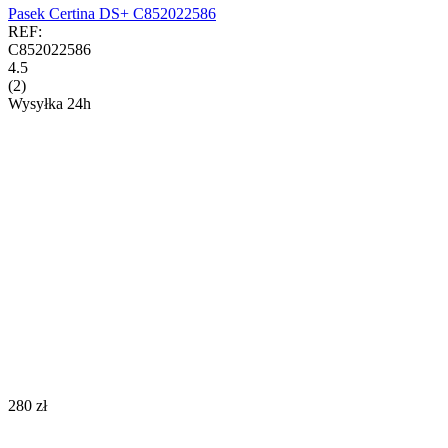
Pasek Certina DS+ C852022586
REF:
C852022586
4.5
(2)
Wysyłka 24h
‍280‍
zł