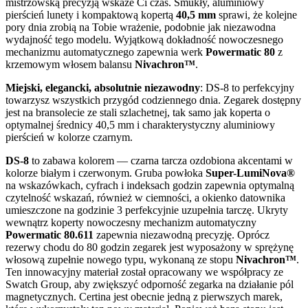
mistrzowską precyzją wskaże Ci czas. Smukły, aluminiowy
pierścień lunety i kompaktową kopertą
40,5 mm
sprawi, że kolejne
pory dnia zrobią na Tobie wrażenie, podobnie jak niezawodna
wydajność tego modelu. Wyjątkową dokładność nowoczesnego
mechanizmu automatycznego zapewnia werk
Powermatic 80
z
krzemowym włosem balansu
Nivachron™
.
Miejski, elegancki, absolutnie niezawodny
: DS-8 to perfekcyjny
towarzysz wszystkich przygód codziennego dnia. Zegarek dostępny
jest na bransolecie ze stali szlachetnej, tak samo jak koperta o
optymalnej średnicy 40,5 mm i charakterystyczny aluminiowy
pierścień w kolorze czarnym.
DS-8
to zabawa kolorem — czarna tarcza ozdobiona akcentami w
kolorze białym i czerwonym. Gruba powłoka
Super-LumiNova®
na wskazówkach, cyfrach i indeksach godzin zapewnia optymalną
czytelność wskazań, również w ciemności, a okienko datownika
umieszczone na godzinie 3 perfekcyjnie uzupełnia tarczę. Ukryty
wewnątrz koperty nowoczesny mechanizm automatyczny
Powermatic 80.611
zapewnia niezawodną precyzję. Oprócz
rezerwy chodu do 80 godzin zegarek jest wyposażony w sprężynę
włosową zupełnie nowego typu, wykonaną ze stopu
Nivachron™
.
Ten innowacyjny materiał został opracowany we współpracy ze
Swatch Group, aby zwiększyć odporność zegarka na działanie pól
magnetycznych. Certina jest obecnie jedną z pierwszych marek,