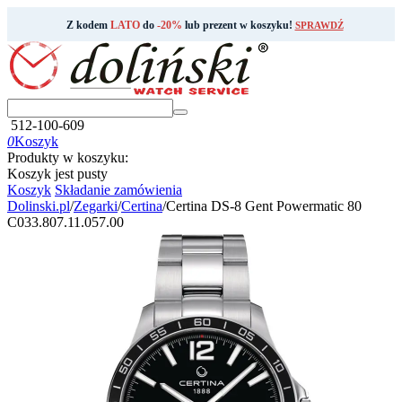
Z kodem
LATO
do
-20%
lub prezent w koszyku!
SPRAWDŹ
512-100-609
0
Koszyk
Produkty w koszyku:
Koszyk jest pusty
Koszyk
Składanie zamówienia
Dolinski.pl
/
Zegarki
/
Certina
/
Certina DS-8 Gent Powermatic 80
C033.807.11.057.00