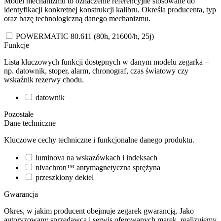
Model mechanizmu to oznaczenie referencyjne stosowane do
identyfikacji konkretnej konstrukcji kalibru. Określa producenta, typ
oraz bazę technologiczną danego mechanizmu.
POWERMATIC 80.611 (80h, 21600/h, 25j)
Funkcje
Lista kluczowych funkcji dostępnych w danym modelu zegarka –
np. datownik, stoper, alarm, chronograf, czas światowy czy
wskaźnik rezerwy chodu.
datownik
Pozostałe
Dane techniczne
Kluczowe cechy techniczne i funkcjonalne danego produktu.
luminova na wskazówkach i indeksach
nivachron™ antymagnetyczna sprężyna
przeszklony dekiel
Gwarancja
Okres, w jakim producent obejmuje zegarek gwarancją. Jako
autoryzowany sprzedawca i serwis oferowanych marek, realizujemy