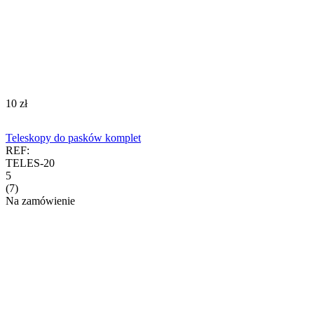
‍10‍
zł
Teleskopy do pasków komplet
REF:
TELES-20
5
(7)
Na zamówienie