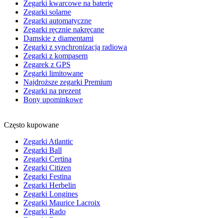
Zegarki kwarcowe na baterię
Zegarki solarne
Zegarki automatyczne
Zegarki ręcznie nakręcane
Damskie z diamentami
Zegarki z synchronizacją radiową
Zegarki z kompasem
Zegarek z GPS
Zegarki limitowane
Najdroższe zegarki Premium
Zegarki na prezent
Bony upominkowe
Często kupowane
Zegarki Atlantic
Zegarki Ball
Zegarki Certina
Zegarki Citizen
Zegarki Festina
Zegarki Herbelin
Zegarki Longines
Zegarki Maurice Lacroix
Zegarki Rado