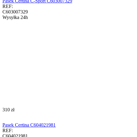
Pasek Certina C-Sport C603007329
REF:
C603007329
Wysyłka 24h
‍310‍
zł
Pasek Certina C604021981
REF:
C604021981