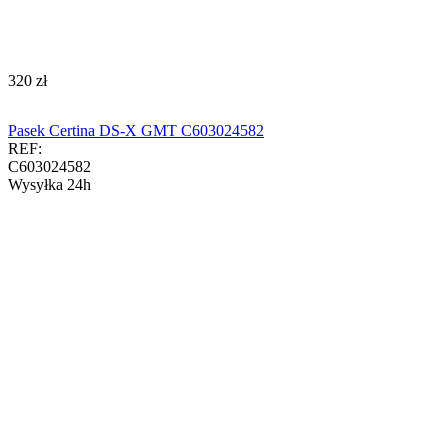
‍320‍
zł
Pasek Certina DS-X GMT C603024582
REF:
C603024582
Wysyłka 24h