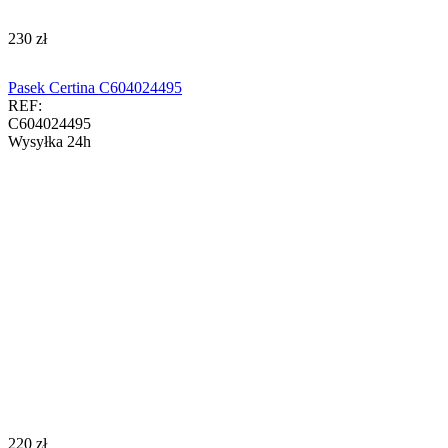
‍230‍
zł
Pasek Certina C604024495
REF:
C604024495
Wysyłka 24h
‍220‍
zł