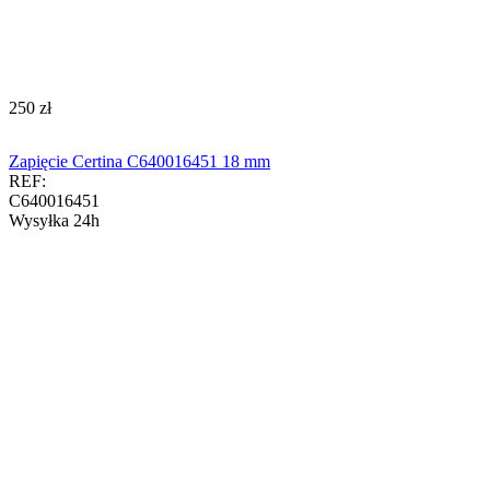
‍250‍
zł
Zapięcie Certina C640016451 18 mm
REF:
C640016451
Wysyłka 24h