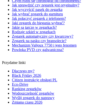
Czym różni się chronograf od chronometru?
Jak sprawdzić czy zegarek jest oryginalny?
Jak wyczyścić pasek do zegarka
Jak wybrać zegarek do garnituru
Jak połączyć zegarek z telefonem?
Jaki zegarek do biegania wybrać?
Jakie są tarcze w zegarkach?
Rodzaje szkieł w zegarkach
Zegarek automatyczny czy kwarcowy?
Zegarek na pasku czy bransolecie?
Mechanizm Valjoux 7750 i jego fenomen
Powłoka PVD czy galwaniczna?
Przydatne linki
Dlaczego my?
Black Friday 2026
Citizen instrukcje obsługi PL
Eco-Drive
Ranking zegarków
Wodoszczelność zegarków
Wyślij zegarek do naprawy
Zmiana czasu 2026