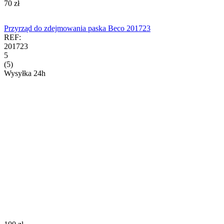
‍70‍
zł
Przyrząd do zdejmowania paska Beco 201723
REF:
201723
5
(5)
Wysyłka 24h