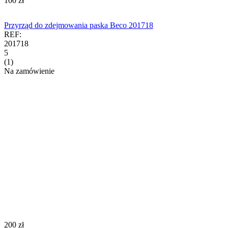
‍100‍
zł
Przyrząd do zdejmowania paska Beco 201718
REF:
201718
5
(1)
Na zamówienie
‍200‍
zł