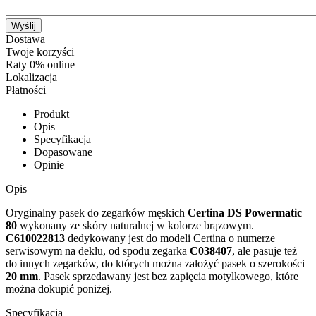
Wyślij
Dostawa
Twoje korzyści
Raty 0% online
Lokalizacja
Płatności
Produkt
Opis
Specyfikacja
Dopasowane
Opinie
Opis
Oryginalny pasek do zegarków męskich
Certina DS Powermatic
80
wykonany ze skóry naturalnej w kolorze brązowym.
C610022813
dedykowany jest do modeli Certina o numerze
serwisowym na deklu, od spodu zegarka
C038407
, ale pasuje też
do innych zegarków, do których można założyć pasek o szerokości
20 mm
. Pasek sprzedawany jest bez zapięcia motylkowego, które
można dokupić poniżej.
Specyfikacja