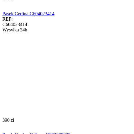
Pasek Certina C604023414
REF:
C604023414
Wysyłka 24h
‍390‍
zł