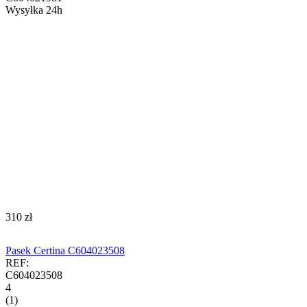
Wysyłka 24h
‍310‍
zł
Pasek Certina C604023508
REF:
C604023508
4
(1)