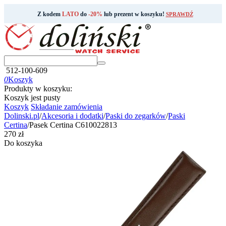
Z kodem
LATO
do
-20%
lub prezent w koszyku!
SPRAWDŹ
512-100-609
0
Koszyk
Produkty w koszyku:
Koszyk jest pusty
Koszyk
Składanie zamówienia
Dolinski.pl
/
Akcesoria i dodatki
/
Paski do zegarków
/
Paski
Certina
/
Pasek Certina C610022813
‍270‍
zł
Do koszyka