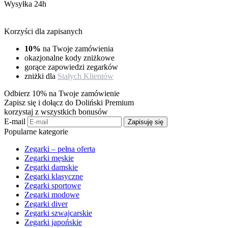
Wysyłka 24h
Korzyści dla zapisanych
10%
na Twoje zamówienia
okazjonalne kody zniżkowe
gorące zapowiedzi zegarków
zniżki dla
Stałych Klientów
Odbierz 10% na Twoje zamówienie
Zapisz się i dołącz do Doliński Premium
korzystaj z wszystkich bonusów
E-mail
Zapisuję się
Popularne kategorie
Zegarki – pełna oferta
Zegarki męskie
Zegarki damskie
Zegarki klasyczne
Zegarki sportowe
Zegarki modowe
Zegarki diver
Zegarki szwajcarskie
Zegarki japońskie