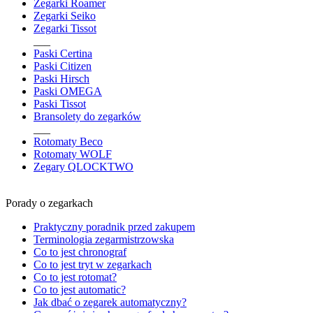
Zegarki Roamer
Zegarki Seiko
Zegarki Tissot
___
Paski Certina
Paski Citizen
Paski Hirsch
Paski OMEGA
Paski Tissot
Bransolety do zegarków
___
Rotomaty Beco
Rotomaty WOLF
Zegary QLOCKTWO
Porady o zegarkach
Praktyczny poradnik przed zakupem
Terminologia zegarmistrzowska
Co to jest chronograf
Co to jest tryt w zegarkach
Co to jest rotomat?
Co to jest automatic?
Jak dbać o zegarek automatyczny?