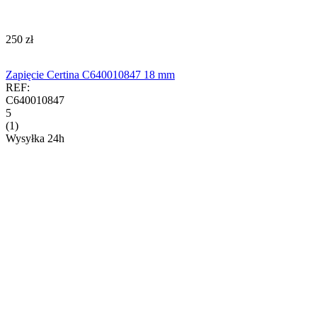
‍250‍
zł
Zapięcie Certina C640010847 18 mm
REF:
C640010847
5
(1)
Wysyłka 24h