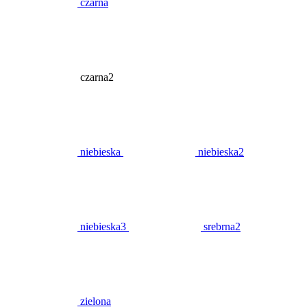
czarna
czarna2
niebieska
niebieska2
niebieska3
srebrna2
zielona