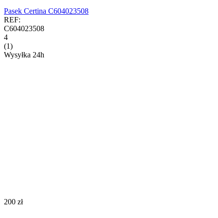
Pasek Certina C604023508
REF:
C604023508
4
(1)
Wysyłka 24h
‍200‍
zł