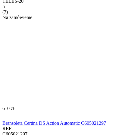
TELES-20
5
(7)
Na zamówienie
‍610‍
zł
Bransoleta Certina DS Action Automatic C605021297
REF:
C605021297