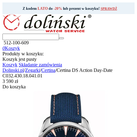
Z kodem
LATO
do
-20%
lub prezent w koszyku!
SPRAWDŹ
512-100-609
0
Koszyk
Produkty w koszyku:
Koszyk jest pusty
Koszyk
Składanie zamówienia
Dolinski.pl
/
Zegarki
/
Certina
/
Certina DS Action Day-Date
C032.430.18.041.01
‍3 590‍
zł
Do koszyka