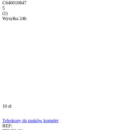
C640010847
5
(1)
Wysyłka 24h
‍10‍
zł
Teleskopy do pasków komplet
REF: