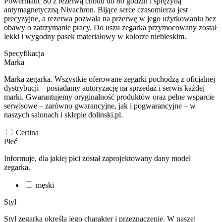
Powermatic 80 z rezerwą chodu do 80 godzin i sprężyną
antymagnetyczną Nivachron. Bijące serce czasomierza jest
precyzyjne, a rezerwa pozwala na przerwę w jego użytkowaniu bez
obawy o zatrzymanie pracy. Do uszu zegarka przymocowany został
lekki i wygodny pasek materiałowy w kolorze niebieskim.
Specyfikacja
Marka
Marka zegarka. Wszystkie oferowane zegarki pochodzą z oficjalnej
dystrybucji – posiadamy autoryzację na sprzedaż i serwis każdej
marki. Gwarantujemy oryginalność produktów oraz pełne wsparcie
serwisowe – zarówno gwarancyjne, jak i pogwarancyjne – w
naszych salonach i sklepie dolinski.pl.
Certina
Płeć
Informuje, dla jakiej płci został zaprojektowany dany model
zegarka.
męski
Styl
Styl zegarka określa jego charakter i przeznaczenie. W naszej