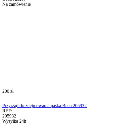
Na zamówienie
‍200‍
zł
Przyrząd do zdejmowania paska Beco 205932
REF:
205932
Wysyłka 24h