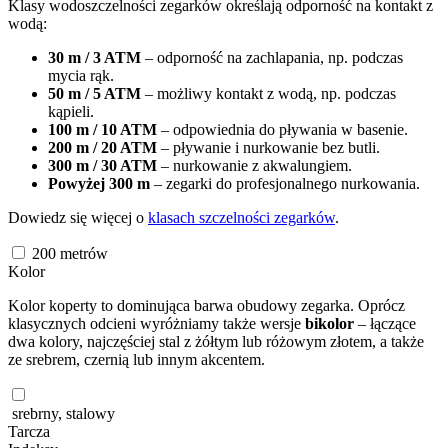
Klasy wodoszczelności zegarków określają odporność na kontakt z
wodą:
30 m / 3 ATM
– odporność na zachlapania, np. podczas
mycia rąk.
50 m / 5 ATM
– możliwy kontakt z wodą, np. podczas
kąpieli.
100 m / 10 ATM
– odpowiednia do pływania w basenie.
200 m / 20 ATM
– pływanie i nurkowanie bez butli.
300 m / 30 ATM
– nurkowanie z akwalungiem.
Powyżej 300 m
– zegarki do profesjonalnego nurkowania.
Dowiedz się więcej o
klasach szczelności zegarków
.
200
metrów
Kolor
Kolor koperty to dominująca barwa obudowy zegarka. Oprócz
klasycznych odcieni wyróżniamy także wersje
bikolor
– łączące
dwa kolory, najczęściej stal z żółtym lub różowym złotem, a także
ze srebrem, czernią lub innym akcentem.
srebrny, stalowy
Tarcza