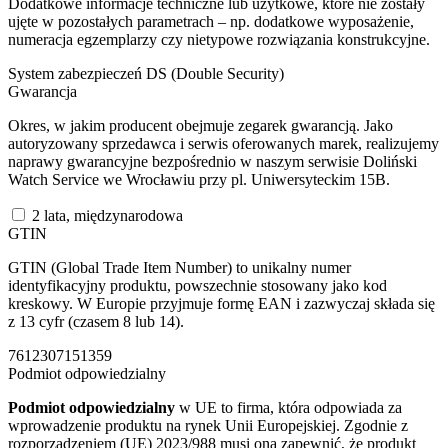
Dodatkowe informacje techniczne lub użytkowe, które nie zostały
ujęte w pozostałych parametrach – np. dodatkowe wyposażenie,
numeracja egzemplarzy czy nietypowe rozwiązania konstrukcyjne.
System zabezpieczeń DS (Double Security)
Gwarancja
Okres, w jakim producent obejmuje zegarek gwarancją. Jako
autoryzowany sprzedawca i serwis oferowanych marek, realizujemy
naprawy gwarancyjne bezpośrednio w naszym serwisie Doliński
Watch Service we Wrocławiu przy pl. Uniwersyteckim 15B.
2 lata, międzynarodowa
GTIN
GTIN (Global Trade Item Number) to unikalny numer
identyfikacyjny produktu, powszechnie stosowany jako kod
kreskowy. W Europie przyjmuje formę EAN i zazwyczaj składa się
z 13 cyfr (czasem 8 lub 14).
7612307151359
Podmiot odpowiedzialny
Podmiot odpowiedzialny
w UE to firma, która odpowiada za
wprowadzenie produktu na rynek Unii Europejskiej. Zgodnie z
rozporządzeniem (UE) 2023/988 musi ona zapewnić, że produkt