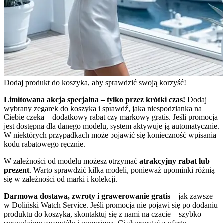
Dodaj produkt do koszyka, aby sprawdzić swoją korzyść!
Limitowana akcja specjalna – tylko przez krótki czas!
Dodaj
wybrany zegarek do koszyka i sprawdź, jaka niespodzianka na
Ciebie czeka – dodatkowy rabat czy markowy gratis. Jeśli promocja
jest dostępna dla danego modelu, system aktywuje ją automatycznie.
W niektórych przypadkach może pojawić się konieczność wpisania
kodu rabatowego ręcznie.
W zależności od modelu możesz otrzymać
atrakcyjny rabat lub
prezent
. Warto sprawdzić kilka modeli, ponieważ upominki różnią
się w zależności od marki i kolekcji.
Darmowa dostawa, zwroty i grawerowanie gratis
– jak zawsze
w Doliński Watch Service. Jeśli promocja nie pojawi się po dodaniu
produktu do koszyka, skontaktuj się z nami na czacie – szybko
sprawdzimy szczegóły i pomożemy Ci skorzystać z oferty.