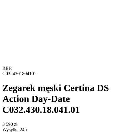
REF:
C0324301804101
Zegarek męski Certina DS
Action Day-Date
C032.430.18.041.01
‍3 590‍
zł
Wysyłka 24h