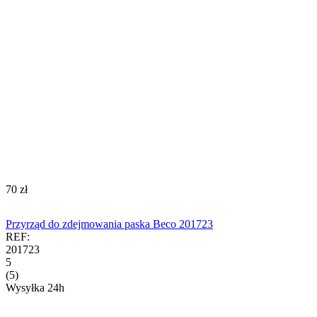
‍70‍
zł
Przyrząd do zdejmowania paska Beco 201723
REF:
201723
5
(5)
Wysyłka 24h