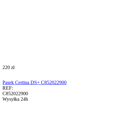
‍220‍
zł
Pasek Certina DS+ C852022900
REF:
C852022900
Wysyłka 24h