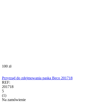
‍100‍
zł
Przyrząd do zdejmowania paska Beco 201718
REF:
201718
5
(1)
Na zamówienie