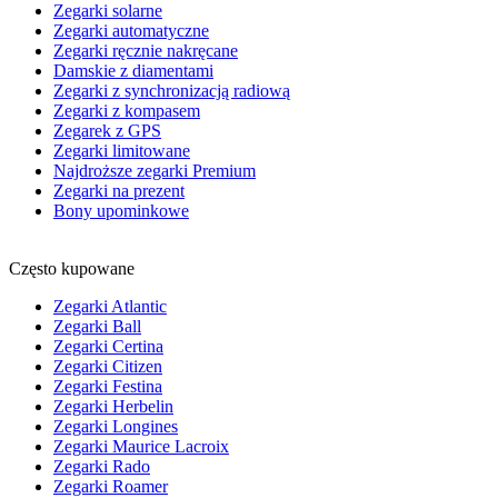
Zegarki solarne
Zegarki automatyczne
Zegarki ręcznie nakręcane
Damskie z diamentami
Zegarki z synchronizacją radiową
Zegarki z kompasem
Zegarek z GPS
Zegarki limitowane
Najdroższe zegarki Premium
Zegarki na prezent
Bony upominkowe
Często kupowane
Zegarki Atlantic
Zegarki Ball
Zegarki Certina
Zegarki Citizen
Zegarki Festina
Zegarki Herbelin
Zegarki Longines
Zegarki Maurice Lacroix
Zegarki Rado
Zegarki Roamer