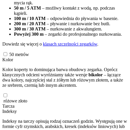
mycia rąk.
50 m / 5 ATM
– możliwy kontakt z wodą, np. podczas
kąpieli.
100 m / 10 ATM
– odpowiednia do pływania w basenie.
200 m / 20 ATM
– pływanie i nurkowanie bez butli.
300 m / 30 ATM
– nurkowanie z akwalungiem.
Powyżej 300 m
– zegarki do profesjonalnego nurkowania.
Dowiedz się więcej o
klasach szczelności zegarków
.
50
metrów
Kolor
Kolor koperty to dominująca barwa obudowy zegarka. Oprócz
klasycznych odcieni wyróżniamy także wersje
bikolor
– łączące
dwa kolory, najczęściej stal z żółtym lub różowym złotem, a także
ze srebrem, czernią lub innym akcentem.
różowe złoto
Tarcza
Indeksy
Indeksy na tarczy opisują rodzaj oznaczeń godzin. Występują one w
formie cyfr rzymskich, arabskich, kresek (indeksów liniowych) lub