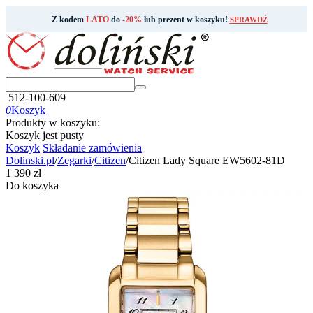
Z kodem
LATO
do
-20%
lub prezent w koszyku!
SPRAWDŹ
512-100-609
0
Koszyk
Produkty w koszyku:
Koszyk jest pusty
Koszyk
Składanie zamówienia
Dolinski.pl
/
Zegarki
/
Citizen
/
Citizen Lady Square EW5602-81D
‍1 390‍
zł
Do koszyka