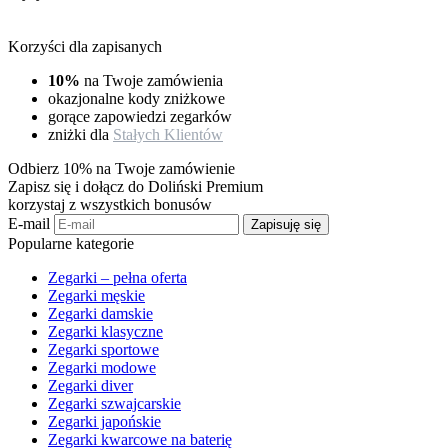
Korzyści dla zapisanych
10%
na Twoje zamówienia
okazjonalne kody zniżkowe
gorące zapowiedzi zegarków
zniżki dla
Stałych Klientów
Odbierz 10% na Twoje zamówienie
Zapisz się i dołącz do Doliński Premium
korzystaj z wszystkich bonusów
E-mail
Zapisuję się
Popularne kategorie
Zegarki – pełna oferta
Zegarki męskie
Zegarki damskie
Zegarki klasyczne
Zegarki sportowe
Zegarki modowe
Zegarki diver
Zegarki szwajcarskie
Zegarki japońskie
Zegarki kwarcowe na baterię