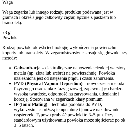
Waga
Waga zegarka lub innego rodzaju produktu podawana jest w
gramach i określa jego całkowity ciężar, łącznie z paskiem lub
bransoletą.
73
g
Powłoka
Rodzaj powłoki określa technologię wykończenia powierzchni
koperty lub bransolety. W zegarmistrzostwie stosuje się głównie trzy
metody:
Galwanizacja
– elektrolityczne nanoszenie cienkiej warstwy
metalu (np. złota lub srebra) na powierzchnię. Powłoka
uzależniona jest od natężenia prądu i czasu zanurzenia.
PVD (Physical Vapour Deposition)
– nowoczesna metoda
fizycznego osadzania z fazy gazowej, zapewniająca bardzo
wysoką twardość, odporność na zarysowania, utlenianie i
korozję. Stosowana w zegarkach klasy premium.
IP (Ionic Plating)
– technika podobna do PVD,
wykorzystująca niższą temperaturę i jonowe naładowanie
cząsteczek. Typowa grubość powłoki to 3–5 µm. Przy
standardowym użytkowaniu powłoka może się ścierać po ok.
3–5 latach.