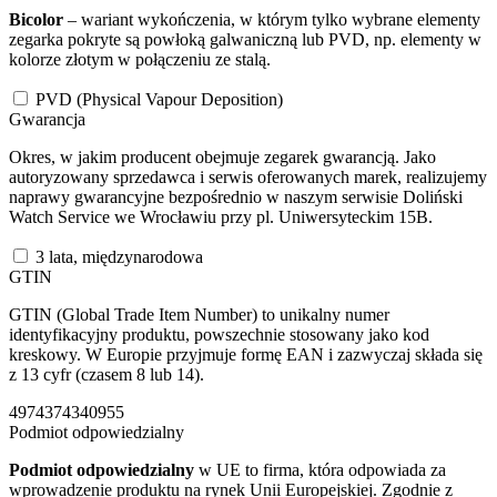
Bicolor
– wariant wykończenia, w którym tylko wybrane elementy
zegarka pokryte są powłoką galwaniczną lub PVD, np. elementy w
kolorze złotym w połączeniu ze stalą.
PVD (Physical Vapour Deposition)
Gwarancja
Okres, w jakim producent obejmuje zegarek gwarancją. Jako
autoryzowany sprzedawca i serwis oferowanych marek, realizujemy
naprawy gwarancyjne bezpośrednio w naszym serwisie Doliński
Watch Service we Wrocławiu przy pl. Uniwersyteckim 15B.
3 lata, międzynarodowa
GTIN
GTIN (Global Trade Item Number) to unikalny numer
identyfikacyjny produktu, powszechnie stosowany jako kod
kreskowy. W Europie przyjmuje formę EAN i zazwyczaj składa się
z 13 cyfr (czasem 8 lub 14).
4974374340955
Podmiot odpowiedzialny
Podmiot odpowiedzialny
w UE to firma, która odpowiada za
wprowadzenie produktu na rynek Unii Europejskiej. Zgodnie z