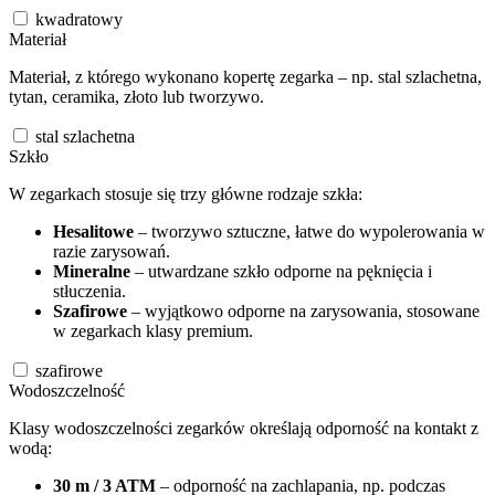
kwadratowy
Materiał
Materiał, z którego wykonano kopertę zegarka – np. stal szlachetna,
tytan, ceramika, złoto lub tworzywo.
stal szlachetna
Szkło
W zegarkach stosuje się trzy główne rodzaje szkła:
Hesalitowe
– tworzywo sztuczne, łatwe do wypolerowania w
razie zarysowań.
Mineralne
– utwardzane szkło odporne na pęknięcia i
stłuczenia.
Szafirowe
– wyjątkowo odporne na zarysowania, stosowane
w zegarkach klasy premium.
szafirowe
Wodoszczelność
Klasy wodoszczelności zegarków określają odporność na kontakt z
wodą:
30 m / 3 ATM
– odporność na zachlapania, np. podczas