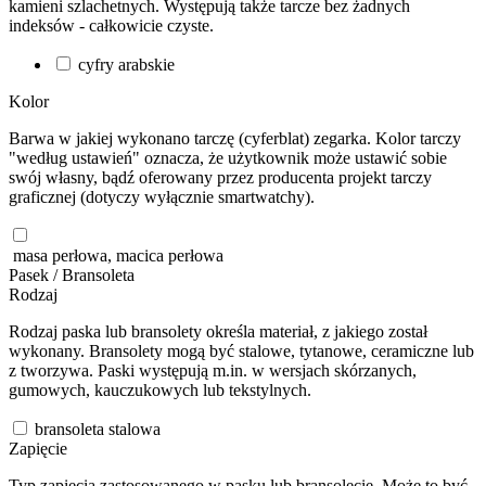
kamieni szlachetnych. Występują także tarcze bez żadnych
indeksów - całkowicie czyste.
cyfry arabskie
Kolor
Barwa w jakiej wykonano tarczę (cyferblat) zegarka. Kolor tarczy
"według ustawień" oznacza, że użytkownik może ustawić sobie
swój własny, bądź oferowany przez producenta projekt tarczy
graficznej (dotyczy wyłącznie smartwatchy).
masa perłowa, macica perłowa
Pasek / Bransoleta
Rodzaj
Rodzaj paska lub bransolety określa materiał, z jakiego został
wykonany. Bransolety mogą być stalowe, tytanowe, ceramiczne lub
z tworzywa. Paski występują m.in. w wersjach skórzanych,
gumowych, kauczukowych lub tekstylnych.
bransoleta stalowa
Zapięcie
Typ zapięcia zastosowanego w pasku lub bransolecie. Może to być