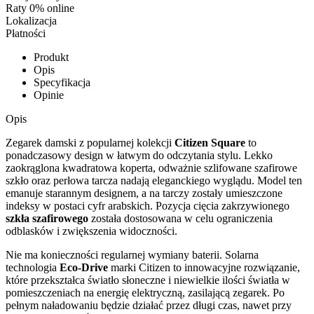
Raty 0% online
Lokalizacja
Płatności
Produkt
Opis
Specyfikacja
Opinie
Opis
Zegarek damski z popularnej kolekcji
Citizen Square
to
ponadczasowy design w łatwym do odczytania stylu. Lekko
zaokrąglona kwadratowa koperta, odważnie szlifowane szafirowe
szkło oraz perłowa tarcza nadają eleganckiego wyglądu. Model ten
emanuje starannym designem, a na tarczy zostały umieszczone
indeksy w postaci cyfr arabskich. Pozycja cięcia zakrzywionego
szkła szafirowego
została dostosowana w celu ograniczenia
odblasków i zwiększenia widoczności.
Nie ma konieczności regularnej wymiany baterii. Solarna
technologia
Eco-Drive
marki Citizen to innowacyjne rozwiązanie,
które przekształca światło słoneczne i niewielkie ilości światła w
pomieszczeniach na energię elektryczną, zasilającą zegarek. Po
pełnym naładowaniu będzie działać przez długi czas, nawet przy