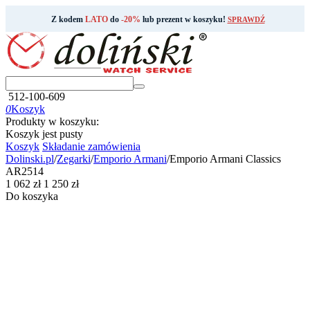
Z kodem
LATO
do
-20%
lub prezent w koszyku!
SPRAWDŹ
512-100-609
0
Koszyk
Produkty w koszyku:
Koszyk jest pusty
Koszyk
Składanie zamówienia
Dolinski.pl
/
Zegarki
/
Emporio Armani
/
Emporio Armani Classics
AR2514
‍1 062‍
zł
‍1 250‍
zł
Do koszyka