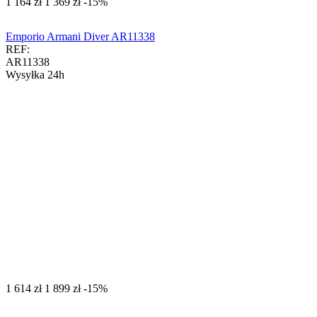
‍1 164‍
zł
‍1 369‍
zł
-15%
Emporio Armani Diver AR11338
REF:
AR11338
Wysyłka 24h
‍1 614‍
zł
‍1 899‍
zł
-15%