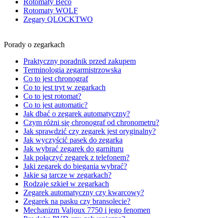
Rotomaty Beco
Rotomaty WOLF
Zegary QLOCKTWO
Porady o zegarkach
Praktyczny poradnik przed zakupem
Terminologia zegarmistrzowska
Co to jest chronograf
Co to jest tryt w zegarkach
Co to jest rotomat?
Co to jest automatic?
Jak dbać o zegarek automatyczny?
Czym różni się chronograf od chronometru?
Jak sprawdzić czy zegarek jest oryginalny?
Jak wyczyścić pasek do zegarka
Jak wybrać zegarek do garnituru
Jak połączyć zegarek z telefonem?
Jaki zegarek do biegania wybrać?
Jakie są tarcze w zegarkach?
Rodzaje szkieł w zegarkach
Zegarek automatyczny czy kwarcowy?
Zegarek na pasku czy bransolecie?
Mechanizm Valjoux 7750 i jego fenomen