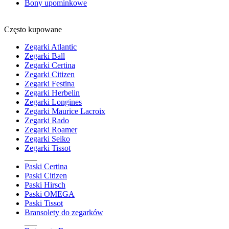
Bony upominkowe
Często kupowane
Zegarki Atlantic
Zegarki Ball
Zegarki Certina
Zegarki Citizen
Zegarki Festina
Zegarki Herbelin
Zegarki Longines
Zegarki Maurice Lacroix
Zegarki Rado
Zegarki Roamer
Zegarki Seiko
Zegarki Tissot
___
Paski Certina
Paski Citizen
Paski Hirsch
Paski OMEGA
Paski Tissot
Bransolety do zegarków
___