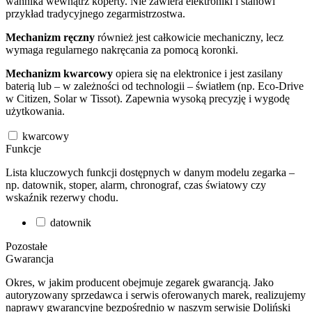
wahnika wewnątrz koperty. Nie zawiera elektroniki i stanowi
przykład tradycyjnego zegarmistrzostwa.
Mechanizm ręczny
również jest całkowicie mechaniczny, lecz
wymaga regularnego nakręcania za pomocą koronki.
Mechanizm kwarcowy
opiera się na elektronice i jest zasilany
baterią lub – w zależności od technologii – światłem (np. Eco-Drive
w Citizen, Solar w Tissot). Zapewnia wysoką precyzję i wygodę
użytkowania.
kwarcowy
Funkcje
Lista kluczowych funkcji dostępnych w danym modelu zegarka –
np. datownik, stoper, alarm, chronograf, czas światowy czy
wskaźnik rezerwy chodu.
datownik
Pozostałe
Gwarancja
Okres, w jakim producent obejmuje zegarek gwarancją. Jako
autoryzowany sprzedawca i serwis oferowanych marek, realizujemy
naprawy gwarancyjne bezpośrednio w naszym serwisie Doliński