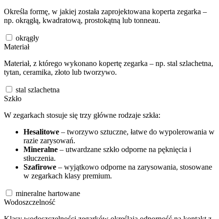
Określa formę, w jakiej została zaprojektowana koperta zegarka –
np. okrągłą, kwadratową, prostokątną lub tonneau.
okrągły
Materiał
Materiał, z którego wykonano kopertę zegarka – np. stal szlachetna,
tytan, ceramika, złoto lub tworzywo.
stal szlachetna
Szkło
W zegarkach stosuje się trzy główne rodzaje szkła:
Hesalitowe
– tworzywo sztuczne, łatwe do wypolerowania w
razie zarysowań.
Mineralne
– utwardzane szkło odporne na pęknięcia i
stłuczenia.
Szafirowe
– wyjątkowo odporne na zarysowania, stosowane
w zegarkach klasy premium.
mineralne hartowane
Wodoszczelność
Klasy wodoszczelności zegarków określają odporność na kontakt z