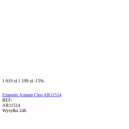
‍1 019‍
zł
‍1 199‍
zł
-15%
Emporio Armani Cleo AR11514
REF:
AR11514
Wysyłka 24h