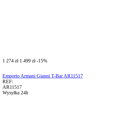
‍1 274‍
zł
‍1 499‍
zł
-15%
Emporio Armani Gianni T-Bar AR11517
REF:
AR11517
Wysyłka 24h