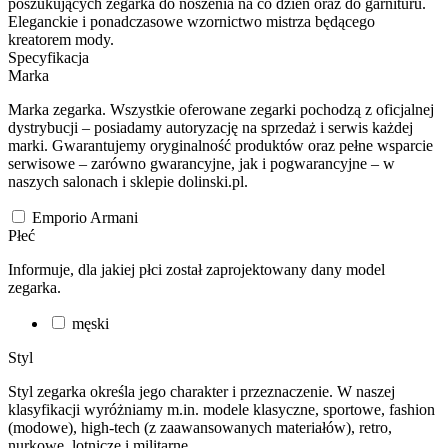
poszukujących zegarka do noszenia na co dzień oraz do garnituru.
Eleganckie i ponadczasowe wzornictwo mistrza będącego
kreatorem mody.
Specyfikacja
Marka
Marka zegarka. Wszystkie oferowane zegarki pochodzą z oficjalnej
dystrybucji – posiadamy autoryzację na sprzedaż i serwis każdej
marki. Gwarantujemy oryginalność produktów oraz pełne wsparcie
serwisowe – zarówno gwarancyjne, jak i pogwarancyjne – w
naszych salonach i sklepie dolinski.pl.
Emporio Armani
Płeć
Informuje, dla jakiej płci został zaprojektowany dany model
zegarka.
męski
Styl
Styl zegarka określa jego charakter i przeznaczenie. W naszej
klasyfikacji wyróżniamy m.in. modele klasyczne, sportowe, fashion
(modowe), high-tech (z zaawansowanych materiałów), retro,
nurkowe, lotnicze i militarne.