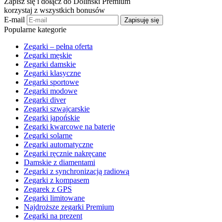
Zapisz się i dołącz do Doliński Premium
korzystaj z wszystkich bonusów
E-mail
Zapisuję się
Popularne kategorie
Zegarki – pełna oferta
Zegarki męskie
Zegarki damskie
Zegarki klasyczne
Zegarki sportowe
Zegarki modowe
Zegarki diver
Zegarki szwajcarskie
Zegarki japońskie
Zegarki kwarcowe na baterię
Zegarki solarne
Zegarki automatyczne
Zegarki ręcznie nakręcane
Damskie z diamentami
Zegarki z synchronizacją radiową
Zegarki z kompasem
Zegarek z GPS
Zegarki limitowane
Najdroższe zegarki Premium
Zegarki na prezent