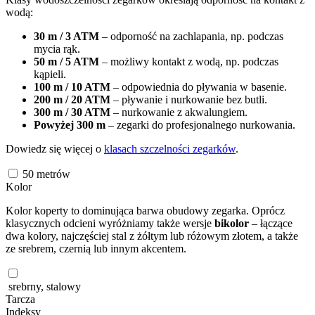
wodą:
30 m / 3 ATM
– odporność na zachlapania, np. podczas
mycia rąk.
50 m / 5 ATM
– możliwy kontakt z wodą, np. podczas
kąpieli.
100 m / 10 ATM
– odpowiednia do pływania w basenie.
200 m / 20 ATM
– pływanie i nurkowanie bez butli.
300 m / 30 ATM
– nurkowanie z akwalungiem.
Powyżej 300 m
– zegarki do profesjonalnego nurkowania.
Dowiedz się więcej o
klasach szczelności zegarków
.
50
metrów
Kolor
Kolor koperty to dominująca barwa obudowy zegarka. Oprócz
klasycznych odcieni wyróżniamy także wersje
bikolor
– łączące
dwa kolory, najczęściej stal z żółtym lub różowym złotem, a także
ze srebrem, czernią lub innym akcentem.
srebrny, stalowy
Tarcza
Indeksy