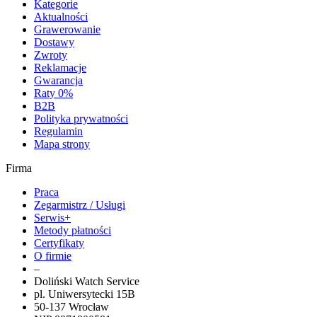
Kategorie
Aktualności
Grawerowanie
Dostawy
Zwroty
Reklamacje
Gwarancja
Raty 0%
B2B
Polityka prywatności
Regulamin
Mapa strony
Firma
Praca
Zegarmistrz / Usługi
Serwis+
Metody płatności
Certyfikaty
O firmie
–
Doliński Watch Service
pl. Uniwersytecki 15B
50-137 Wrocław