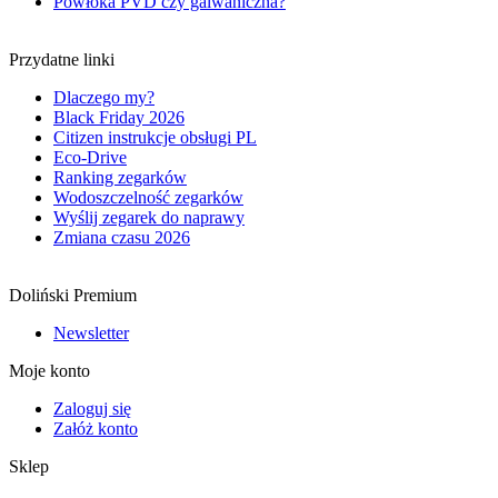
Powłoka PVD czy galwaniczna?
Przydatne linki
Dlaczego my?
Black Friday 2026
Citizen instrukcje obsługi PL
Eco-Drive
Ranking zegarków
Wodoszczelność zegarków
Wyślij zegarek do naprawy
Zmiana czasu 2026
Doliński Premium
Newsletter
Moje konto
Zaloguj się
Załóż konto
Sklep