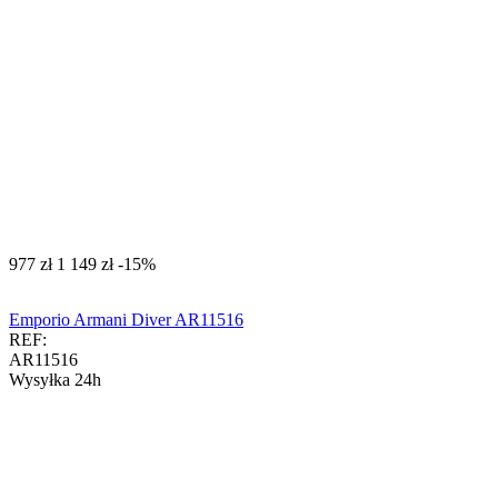
‍977‍
zł
‍1 149‍
zł
-15%
Emporio Armani Diver AR11516
REF:
AR11516
Wysyłka 24h