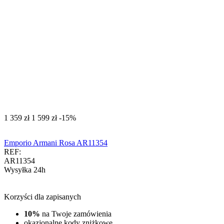
‍1 359‍
zł
‍1 599‍
zł
-15%
Emporio Armani Rosa AR11354
REF:
AR11354
Wysyłka 24h
Korzyści dla zapisanych
10%
na Twoje zamówienia
okazjonalne kody zniżkowe