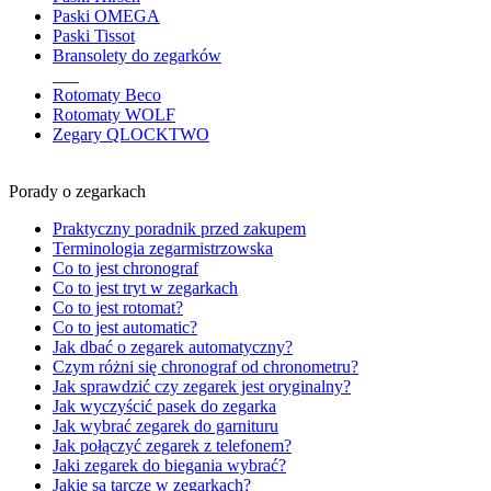
Paski OMEGA
Paski Tissot
Bransolety do zegarków
___
Rotomaty Beco
Rotomaty WOLF
Zegary QLOCKTWO
Porady o zegarkach
Praktyczny poradnik przed zakupem
Terminologia zegarmistrzowska
Co to jest chronograf
Co to jest tryt w zegarkach
Co to jest rotomat?
Co to jest automatic?
Jak dbać o zegarek automatyczny?
Czym różni się chronograf od chronometru?
Jak sprawdzić czy zegarek jest oryginalny?
Jak wyczyścić pasek do zegarka
Jak wybrać zegarek do garnituru
Jak połączyć zegarek z telefonem?
Jaki zegarek do biegania wybrać?
Jakie są tarcze w zegarkach?