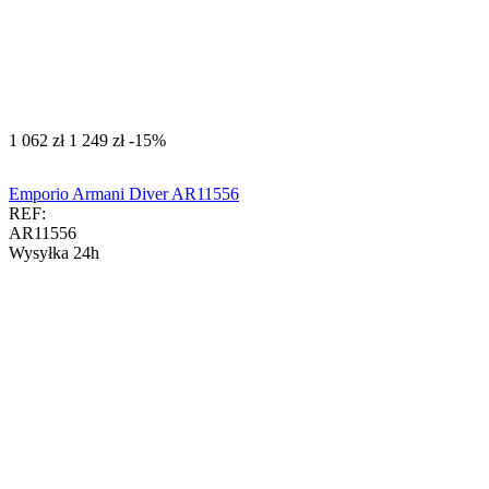
‍1 062‍
zł
‍1 249‍
zł
-15%
Emporio Armani Diver AR11556
REF:
AR11556
Wysyłka 24h