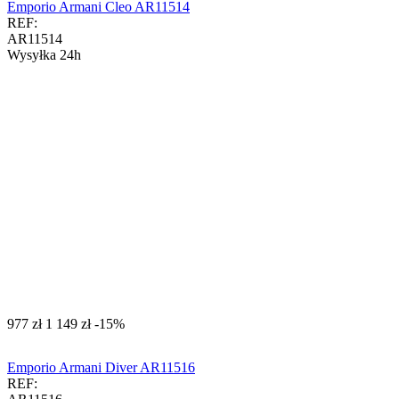
Emporio Armani Cleo AR11514
REF:
AR11514
Wysyłka 24h
‍977‍
zł
‍1 149‍
zł
-15%
Emporio Armani Diver AR11516
REF: