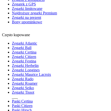
Zegarek z GPS
Zegarki limitowane
Najdroższe zegarki Premium
Zegarki na prezent
Bony upominkowe
Często kupowane
Zegarki Atlantic
Zegarki Ball
Zegarki Certina
Zegarki Citizen
Zegarki Festina
Zegarki Herbelin
Zegarki Longines
Zegarki Maurice Lacroix
Zegarki Rado
Zegarki Roamer
Zegarki Seiko
Zegarki Tissot
___
Paski Certina
Paski Citizen
Paski Hirsch