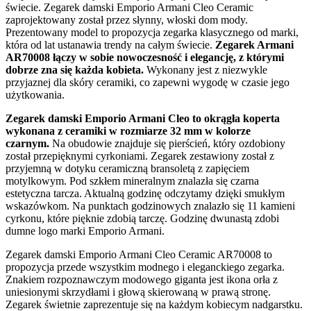
świecie. Zegarek damski Emporio Armani Cleo Ceramic
zaprojektowany został przez słynny, włoski dom mody.
Prezentowany model to propozycja zegarka klasycznego od marki,
która od lat ustanawia trendy na całym świecie.
Zegarek Armani
AR70008 łączy w sobie nowoczesność i elegancję, z którymi
dobrze zna się każda kobieta.
Wykonany jest z niezwykle
przyjaznej dla skóry ceramiki, co zapewni wygodę w czasie jego
użytkowania.
Zegarek damski Emporio Armani Cleo to okrągła koperta
wykonana z ceramiki w rozmiarze 32 mm w kolorze
czarnym.
Na obudowie znajduje się pierścień, który ozdobiony
został przepięknymi cyrkoniami. Zegarek zestawiony został z
przyjemną w dotyku ceramiczną bransoletą z zapięciem
motylkowym. Pod szkłem mineralnym znalazła się czarna
estetyczna tarcza. Aktualną godzinę odczytamy dzięki smukłym
wskazówkom. Na punktach godzinowych znalazło się 11 kamieni
cyrkonu, które pięknie zdobią tarczę. Godzinę dwunastą zdobi
dumne logo marki Emporio Armani.
Zegarek damski Emporio Armani Cleo Ceramic AR70008 to
propozycja przede wszystkim modnego i eleganckiego zegarka.
Znakiem rozpoznawczym modowego giganta jest ikona orła z
uniesionymi skrzydłami i głową skierowaną w prawą stronę.
Zegarek świetnie zaprezentuje się na każdym kobiecym nadgarstku.