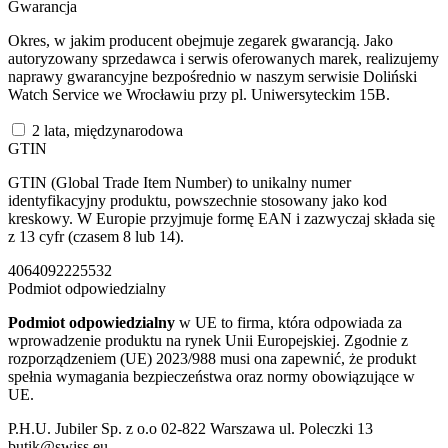
Gwarancja
Okres, w jakim producent obejmuje zegarek gwarancją. Jako
autoryzowany sprzedawca i serwis oferowanych marek, realizujemy
naprawy gwarancyjne bezpośrednio w naszym serwisie Doliński
Watch Service we Wrocławiu przy pl. Uniwersyteckim 15B.
2 lata, międzynarodowa
GTIN
GTIN (Global Trade Item Number) to unikalny numer
identyfikacyjny produktu, powszechnie stosowany jako kod
kreskowy. W Europie przyjmuje formę EAN i zazwyczaj składa się
z 13 cyfr (czasem 8 lub 14).
4064092225532
Podmiot odpowiedzialny
Podmiot odpowiedzialny
w UE to firma, która odpowiada za
wprowadzenie produktu na rynek Unii Europejskiej. Zgodnie z
rozporządzeniem (UE) 2023/988 musi ona zapewnić, że produkt
spełnia wymagania bezpieczeństwa oraz normy obowiązujące w
UE.
P.H.U. Jubiler Sp. z o.o 02-822 Warszawa ul. Poleczki 13
butik@swiss.eu