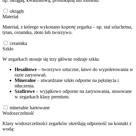
np. okrągłą, kwadratową, prostokątną lub tonneau.
okrągły
Materiał
Materiał, z którego wykonano kopertę zegarka – np. stal szlachetna,
tytan, ceramika, złoto lub tworzywo.
ceramika
Szkło
W zegarkach stosuje się trzy główne rodzaje szkła:
Hesalitowe
– tworzywo sztuczne, łatwe do wypolerowania w
razie zarysowań.
Mineralne
– utwardzane szkło odporne na pęknięcia i
stłuczenia.
Szafirowe
– wyjątkowo odporne na zarysowania, stosowane
w zegarkach klasy premium.
mineralne hartowane
Wodoszczelność
Klasy wodoszczelności zegarków określają odporność na kontakt z
wodą: