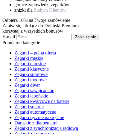
gorące zapowiedzi zegarków
zniżki dla
Stałych Klientów
Odbierz 10% na Twoje zamówienie
Zapisz się i dołącz do Doliński Premium
korzystaj z wszystkich bonusów
E-mail
Zapisuję się
Popularne kategorie
Zegarki – pełna oferta
Zegarki męskie
Zegarki damskie
Zegarki klasyczne
Zegarki sportowe
Zegarki modowe
Zegarki diver
Zegarki szwajcarskie
Zegarki japońskie
Zegarki kwarcowe na baterię
Zegarki solarne
Zegarki automatyczne
Zegarki ręcznie nakręcane
Damskie z diamentami
Zegarki z synchronizacją radiową
Zegarki z kompasem