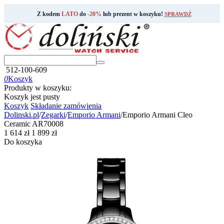
Z kodem
LATO
do
-20%
lub prezent w koszyku!
SPRAWDŹ
512-100-609
0
Koszyk
Produkty w koszyku:
Koszyk jest pusty
Koszyk
Składanie zamówienia
Dolinski.pl
/
Zegarki
/
Emporio Armani
/
Emporio Armani Cleo
Ceramic AR70008
‍1 614‍
zł
‍1 899‍
zł
Do koszyka