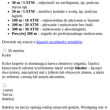
30 m / 3 ATM
– odporność na zachlapania, np. podczas
mycia rąk.
50 m / 5 ATM
– możliwy kontakt z wodą, np. podczas
kąpieli.
100 m / 10 ATM
– odpowiednia do pływania w basenie.
200 m / 20 ATM
– pływanie i nurkowanie bez butli.
300 m / 30 ATM
– nurkowanie z akwalungiem.
Powyżej 300 m
– zegarki do profesjonalnego nurkowania.
Dowiedz się więcej o
klasach szczelności zegarków
.
50
metrów
Kolor
Kolor koperty to dominująca barwa obudowy zegarka. Oprócz
klasycznych odcieni wyróżniamy także wersje
bikolor
– łączące
dwa kolory, najczęściej stal z żółtym lub różowym złotem, a także
ze srebrem, czernią lub innym akcentem.
czarny
Tarcza
Indeksy
Indeksy na tarczy opisują rodzaj oznaczeń godzin. Występują one w