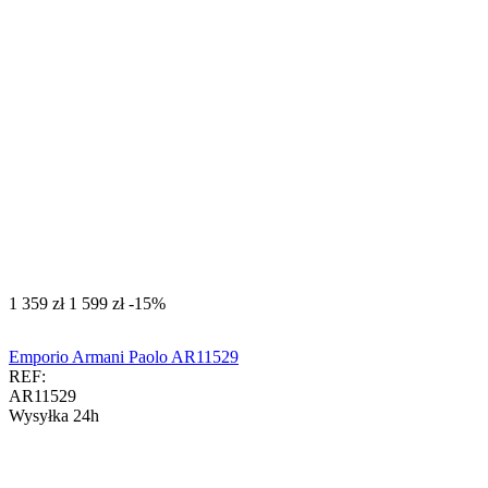
‍1 359‍
zł
‍1 599‍
zł
-15%
Emporio Armani Paolo AR11529
REF:
AR11529
Wysyłka 24h