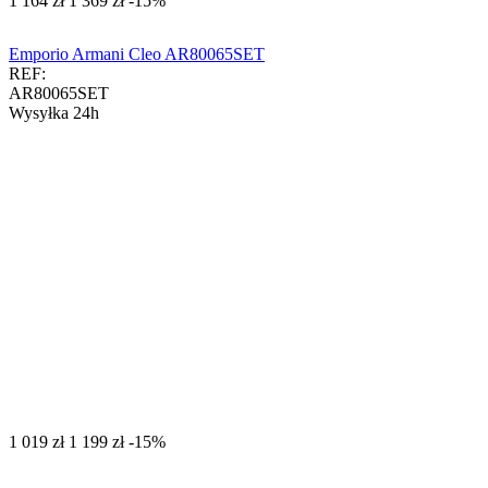
‍1 164‍
zł
‍1 369‍
zł
-15%
Emporio Armani Cleo AR80065SET
REF:
AR80065SET
Wysyłka 24h
‍1 019‍
zł
‍1 199‍
zł
-15%