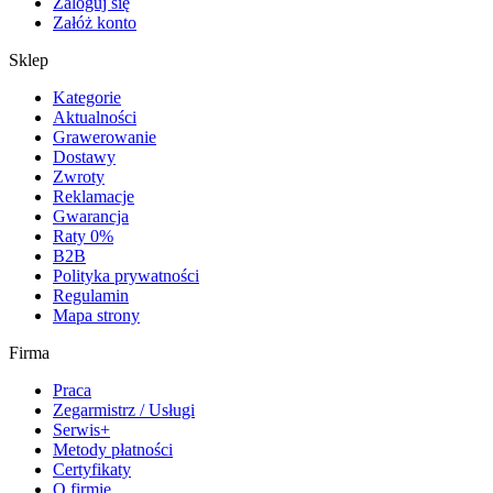
Zaloguj się
Załóż konto
Sklep
Kategorie
Aktualności
Grawerowanie
Dostawy
Zwroty
Reklamacje
Gwarancja
Raty 0%
B2B
Polityka prywatności
Regulamin
Mapa strony
Firma
Praca
Zegarmistrz / Usługi
Serwis+
Metody płatności
Certyfikaty
O firmie