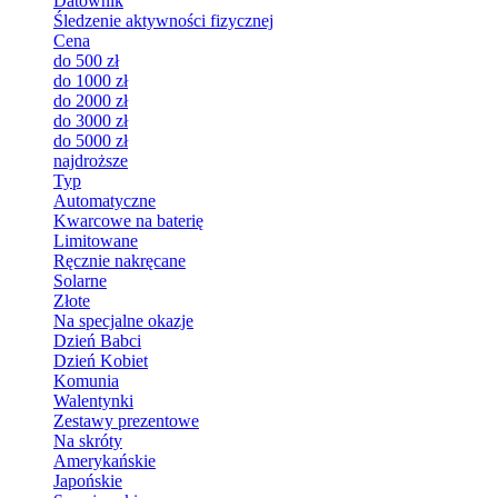
Datownik
Śledzenie aktywności fizycznej
Cena
do 500 zł
do 1000 zł
do 2000 zł
do 3000 zł
do 5000 zł
najdroższe
Typ
Automatyczne
Kwarcowe na baterię
Limitowane
Ręcznie nakręcane
Solarne
Złote
Na specjalne okazje
Dzień Babci
Dzień Kobiet
Komunia
Walentynki
Zestawy prezentowe
Na skróty
Amerykańskie
Japońskie