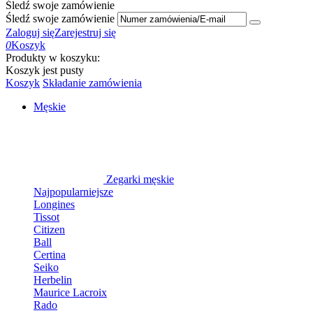
Śledź swoje zamówienie
Śledź swoje zamówienie
Zaloguj się
Zarejestruj się
0
Koszyk
Produkty w koszyku:
Koszyk jest pusty
Koszyk
Składanie zamówienia
Męskie
Zegarki męskie
Najpopularniejsze
Longines
Tissot
Citizen
Ball
Certina
Seiko
Herbelin
Maurice Lacroix
Rado