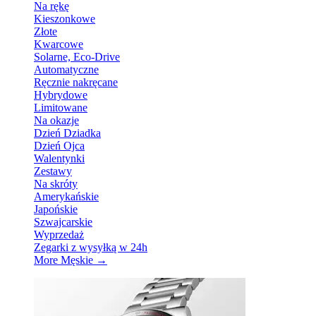
Na rękę
Kieszonkowe
Złote
Kwarcowe
Solarne, Eco-Drive
Automatyczne
Ręcznie nakręcane
Hybrydowe
Limitowane
Na okazje
Dzień Dziadka
Dzień Ojca
Walentynki
Zestawy
Na skróty
Amerykańskie
Japońskie
Szwajcarskie
Wyprzedaż
Zegarki z wysyłką w 24h
More Męskie
→