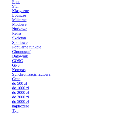
Epos
Styl
Klasyczne
Lotnicze
Militarne
Modowe
Nurkowe
Retro
Skeleton
Sportowe
Popularne funkcje
Chronograf
Datownik
COSC
GPS
Kompas
Synchronizacja radiowa
Cena
do 500 zł
do 1000 zł
do 2000 zł
do 3000 zł
do 5000 zł
najdroższe
Typ