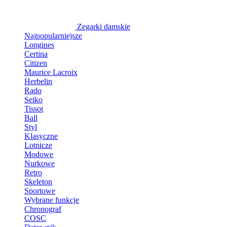
Zegarki damskie
Najpopularniejsze
Longines
Certina
Citizen
Maurice Lacroix
Herbelin
Rado
Seiko
Tissot
Ball
Styl
Klasyczne
Lotnicze
Modowe
Nurkowe
Retro
Skeleton
Sportowe
Wybrane funkcje
Chronograf
COSC