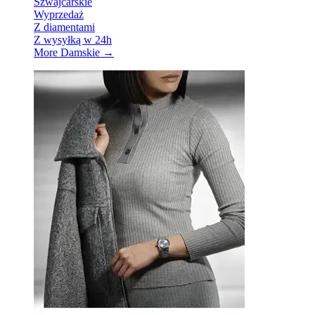
Szwajcarskie
Wyprzedaż
Z diamentami
Z wysyłką w 24h
More Damskie
→