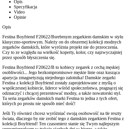
Opis
Specyfikacja
Video
Opinie
Opis
Festina Boyfriend F20622/Bsrebrnym zegarkiem damskim w stylu
klasyczno-sportowym. Należy on do obszernej kolekcji modnych
zegarków damskich, które wyróżnia projekt nie do przeoczenia.
Czy to ze względu na wielkość koperty, kolor, czy najzwyczajniej
przez sposób błyszczenia się.
Festina Boyfriend F20622/B to kobiecy zegarek z cechą męskiej
osobliwości... Jego bezkompromisowe męskie linie oraz kusząca
aparycja zmagnetyzują niejednego zalotnika! Damskie zegarki
Festina z kolekcji Boyfriend zostały zaprojektowane z myślą o
współczesnej kobiecie, liderce wśród społeczeństwa, pragnącej się
odznaczyć i chcącej prezentować modny, a także nowatorski styl.
Ta seria zegarków damskich marki Festina to jedna z tych ofert,
których po prostu nie sposób mieć dość!
Jeśli Ty również chcesz wyróżniać swoją osobowość na tle reszty
świata, dlaczego by nie zrobić tego z damskim zegarkiem Festina z
kolekcji Boyfriend! Ten czasomierz stanie się Twym najlepszym
sprzymierzeńcem w trakcie ciągłych dni w biurze, a także