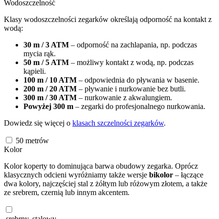
Wodoszczelność
Klasy wodoszczelności zegarków określają odporność na kontakt z
wodą:
30 m / 3 ATM
– odporność na zachlapania, np. podczas
mycia rąk.
50 m / 5 ATM
– możliwy kontakt z wodą, np. podczas
kąpieli.
100 m / 10 ATM
– odpowiednia do pływania w basenie.
200 m / 20 ATM
– pływanie i nurkowanie bez butli.
300 m / 30 ATM
– nurkowanie z akwalungiem.
Powyżej 300 m
– zegarki do profesjonalnego nurkowania.
Dowiedz się więcej o
klasach szczelności zegarków
.
50
metrów
Kolor
Kolor koperty to dominująca barwa obudowy zegarka. Oprócz
klasycznych odcieni wyróżniamy także wersje
bikolor
– łączące
dwa kolory, najczęściej stal z żółtym lub różowym złotem, a także
ze srebrem, czernią lub innym akcentem.
srebrny, stalowy