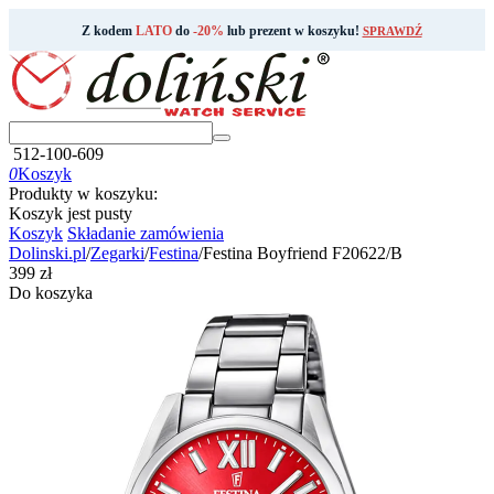
Z kodem
LATO
do
-20%
lub prezent w koszyku!
SPRAWDŹ
512-100-609
0
Koszyk
Produkty w koszyku:
Koszyk jest pusty
Koszyk
Składanie zamówienia
Dolinski.pl
/
Zegarki
/
Festina
/
Festina Boyfriend F20622/B
‍399‍
zł
Do koszyka