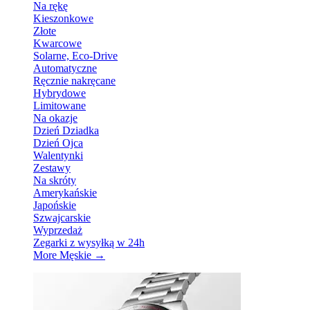
Na rękę
Kieszonkowe
Złote
Kwarcowe
Solarne, Eco-Drive
Automatyczne
Ręcznie nakręcane
Hybrydowe
Limitowane
Na okazje
Dzień Dziadka
Dzień Ojca
Walentynki
Zestawy
Na skróty
Amerykańskie
Japońskie
Szwajcarskie
Wyprzedaż
Zegarki z wysyłką w 24h
More Męskie
→