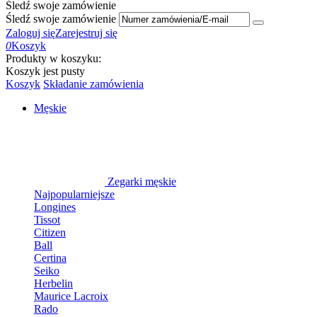
Śledź swoje zamówienie
Śledź swoje zamówienie
Zaloguj się
Zarejestruj się
0
Koszyk
Produkty w koszyku:
Koszyk jest pusty
Koszyk
Składanie zamówienia
Męskie
Zegarki męskie
Najpopularniejsze
Longines
Tissot
Citizen
Ball
Certina
Seiko
Herbelin
Maurice Lacroix
Rado