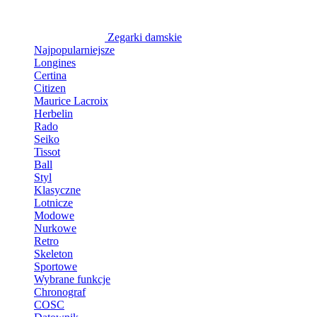
Zegarki damskie
Najpopularniejsze
Longines
Certina
Citizen
Maurice Lacroix
Herbelin
Rado
Seiko
Tissot
Ball
Styl
Klasyczne
Lotnicze
Modowe
Nurkowe
Retro
Skeleton
Sportowe
Wybrane funkcje
Chronograf
COSC