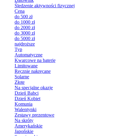
Datownik
Śledzenie aktywności fizycznej
Cena
do 500 zł
do 1000 zł
do 2000 zł
do 3000 zł
do 5000 zł
najdroższe
Typ
Automatyczne
Kwarcowe na baterię
Limitowane
Ręcznie nakręcane
Solarne
Złote
Na specjalne okazje
Dzień Babci
Dzień Kobiet
Komunia
Walentynki
Zestawy prezentowe
Na skróty
Amerykańskie
Japońskie