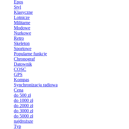
Epos
Styl
Klasyczne
Lotnicze
Militarne
Modowe
Nurkowe
Retro
Skeleton
Sportowe
Popularne funkcje
Chronograf
Datownik
COSC
GPS
Kompas
Synchronizacja radiowa
Cena
do 500 zł
do 1000 zł
do 2000 zł
do 3000 zł
do 5000 zł
najdroższe
Typ