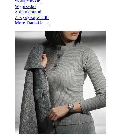
Szwajcarskie
Wyprzedaż
Z diamentami
Z wysyłką w 24h
More Damskie
→