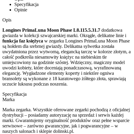
Specyfikacja
Opinie
Opis
Longines PrimaLuna Moon Phase L8.115.5.31.7
dodatkowa
gwiazda w kolekcji szwajcarskiej marki. Okrągłe, delikatne linie i
funkcja faz księżyca
w zegarku Longines PrimaLuna Moon Phase
są hołdem dla srebrnej gwiazdy. Delikatna sylwetka została
uwydatniona przez wytworną, elegancką tarczę w kolorze złotym, a
całość podkreśla niesamowity księżyc na niebieskim tle
umiejscowiony na godzinie szóstej. Wdzięczny, magiczny model
uwodzi kobiety, które doceniają ponadczasową, wyrafinowaną
elegancję. Wygładzone elementy koperty i niektóre ogniwa
bransolety są wykonane z 18 karatowego żółtego złota, sprawiają
uczucie luksusu podczas noszenia.
Specyfikacja
Marka
Marka zegarka. Wszystkie oferowane zegarki pochodzą z oficjalnej
dystrybucji – posiadamy autoryzację na sprzedaż i serwis każdej
marki. Gwarantujemy oryginalność produktów oraz pełne wsparcie
serwisowe – zarówno gwarancyjne, jak i pogwarancyjne – w
naszych salonach i sklepie dolinski.pl.