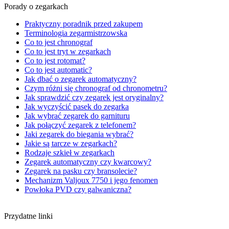
Porady o zegarkach
Praktyczny poradnik przed zakupem
Terminologia zegarmistrzowska
Co to jest chronograf
Co to jest tryt w zegarkach
Co to jest rotomat?
Co to jest automatic?
Jak dbać o zegarek automatyczny?
Czym różni się chronograf od chronometru?
Jak sprawdzić czy zegarek jest oryginalny?
Jak wyczyścić pasek do zegarka
Jak wybrać zegarek do garnituru
Jak połączyć zegarek z telefonem?
Jaki zegarek do biegania wybrać?
Jakie są tarcze w zegarkach?
Rodzaje szkieł w zegarkach
Zegarek automatyczny czy kwarcowy?
Zegarek na pasku czy bransolecie?
Mechanizm Valjoux 7750 i jego fenomen
Powłoka PVD czy galwaniczna?
Przydatne linki