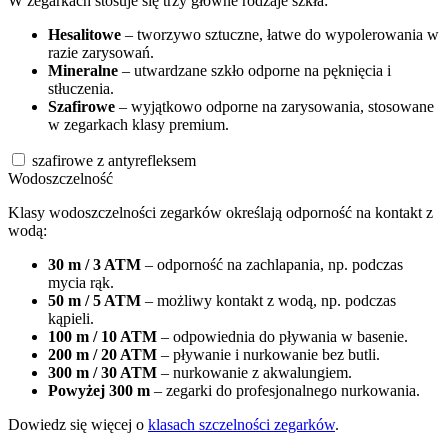
W zegarkach stosuje się trzy główne rodzaje szkła:
Hesalitowe
– tworzywo sztuczne, łatwe do wypolerowania w
razie zarysowań.
Mineralne
– utwardzane szkło odporne na pęknięcia i
stłuczenia.
Szafirowe
– wyjątkowo odporne na zarysowania, stosowane
w zegarkach klasy premium.
szafirowe z antyrefleksem
Wodoszczelność
Klasy wodoszczelności zegarków określają odporność na kontakt z
wodą:
30 m / 3 ATM
– odporność na zachlapania, np. podczas
mycia rąk.
50 m / 5 ATM
– możliwy kontakt z wodą, np. podczas
kąpieli.
100 m / 10 ATM
– odpowiednia do pływania w basenie.
200 m / 20 ATM
– pływanie i nurkowanie bez butli.
300 m / 30 ATM
– nurkowanie z akwalungiem.
Powyżej 300 m
– zegarki do profesjonalnego nurkowania.
Dowiedz się więcej o
klasach szczelności zegarków
.