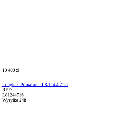
‍10 400‍
zł
Longines PrimaLuna L8.124.4.71.6
REF:
L81244716
Wysyłka 24h