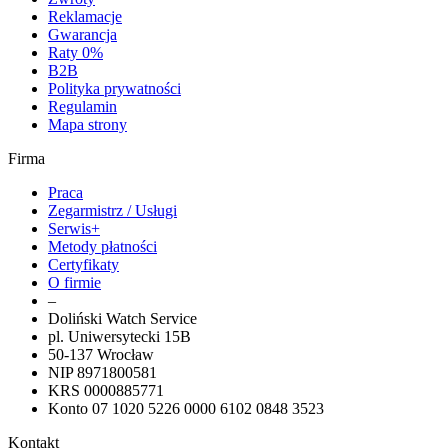
Reklamacje
Gwarancja
Raty 0%
B2B
Polityka prywatności
Regulamin
Mapa strony
Firma
Praca
Zegarmistrz / Usługi
Serwis+
Metody płatności
Certyfikaty
O firmie
–
Doliński Watch Service
pl. Uniwersytecki 15B
50-137 Wrocław
NIP 8971800581
KRS 0000885771
Konto 07 1020 5226 0000 6102 0848 3523
Kontakt