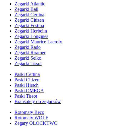
Zegarki Atlantic
Zegarki Ball
Zegarki Certina
Zegarki Citizen
Zegarki Festina
Zegarki Herbelin
Zegarki Longines
Zegarki Maurice Lacroix
Zegarki Rado
Zegarki Roamer
Zegarki Seiko
Zegarki Tissot
___
Paski Certina
Paski Citizen
Paski Hirsch
Paski OMEGA
Paski Tissot
Bransolety do zegarków
___
Rotomaty Beco
Rotomaty WOLF
Zegary QLOCKTWO