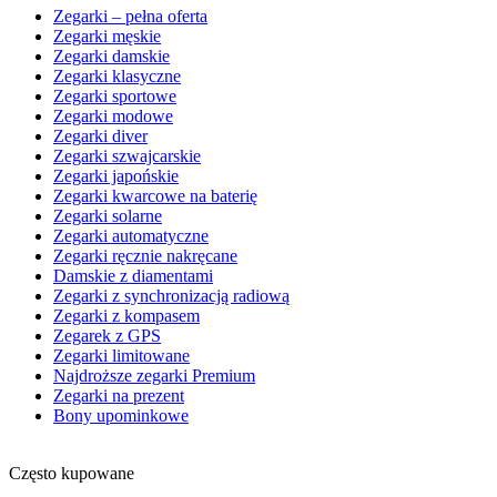
Zegarki – pełna oferta
Zegarki męskie
Zegarki damskie
Zegarki klasyczne
Zegarki sportowe
Zegarki modowe
Zegarki diver
Zegarki szwajcarskie
Zegarki japońskie
Zegarki kwarcowe na baterię
Zegarki solarne
Zegarki automatyczne
Zegarki ręcznie nakręcane
Damskie z diamentami
Zegarki z synchronizacją radiową
Zegarki z kompasem
Zegarek z GPS
Zegarki limitowane
Najdroższe zegarki Premium
Zegarki na prezent
Bony upominkowe
Często kupowane