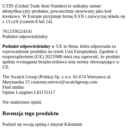
GTIN (Global Trade Item Number) to unikalny numer
identyfikacyjny produktu, powszechnie stosowany jako kod
kreskowy. W Europie przyjmuje formę EAN i zazwyczaj składa się
z 13 cyfr (czasem 8 lub 14).
7612356224141
Podmiot odpowiedzialny
Podmiot odpowiedzialny
w UE to firma, która odpowiada za
wprowadzenie produktu na rynek Unii Europejskiej. Zgodnie z
rozporządzeniem (UE) 2023/988 musi ona zapewnić, że produkt
spełnia wymagania bezpieczeństwa oraz normy obowiązujące w
UE.
The Swatch Group (Polska) Sp. z o.o. 02-674 Warszawa ul.
Marynarska 15 customer.service@swatchgroup.com
Find similar
Opinie
Longines L81155317
Nie znaleziono opinii
Recenzja tego produktu
Podziel się swoją opinią z innymi Klientami