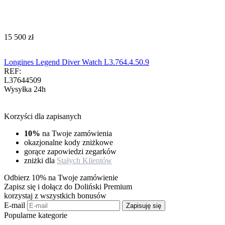
‍15 500‍
zł
Longines Legend Diver Watch L3.764.4.50.9
REF:
L37644509
Wysyłka 24h
Korzyści dla zapisanych
10%
na Twoje zamówienia
okazjonalne kody zniżkowe
gorące zapowiedzi zegarków
zniżki dla
Stałych Klientów
Odbierz 10% na Twoje zamówienie
Zapisz się i dołącz do Doliński Premium
korzystaj z wszystkich bonusów
E-mail
Zapisuję się
Popularne kategorie