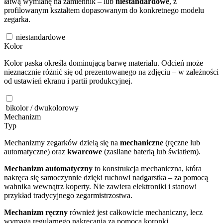
łatwą wymianę na zamiennik – lub
niestandardowe
, z
profilowanym kształtem dopasowanym do konkretnego modelu
zegarka.
niestandardowe
Kolor
Kolor paska określa dominującą barwę materiału. Odcień może
nieznacznie różnić się od prezentowanego na zdjęciu – w zależności
od ustawień ekranu i partii produkcyjnej.
bikolor / dwukolorowy
Mechanizm
Typ
Mechanizmy zegarków dzielą się na
mechaniczne
(ręczne lub
automatyczne) oraz
kwarcowe
(zasilane baterią lub światłem).
Mechanizm automatyczny
to konstrukcja mechaniczna, która
nakręca się samoczynnie dzięki ruchowi nadgarstka – za pomocą
wahnika wewnątrz koperty. Nie zawiera elektroniki i stanowi
przykład tradycyjnego zegarmistrzostwa.
Mechanizm ręczny
również jest całkowicie mechaniczny, lecz
wymaga regularnego nakręcania za pomocą koronki.