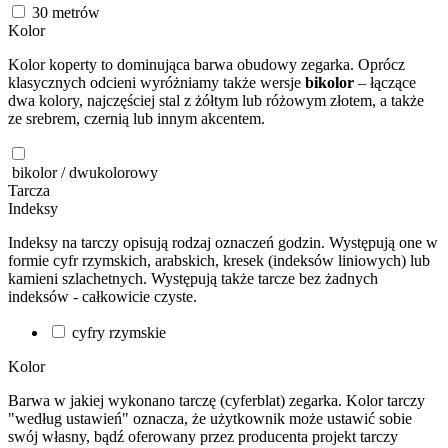
30
metrów
Kolor
Kolor koperty to dominująca barwa obudowy zegarka. Oprócz
klasycznych odcieni wyróżniamy także wersje
bikolor
– łączące
dwa kolory, najczęściej stal z żółtym lub różowym złotem, a także
ze srebrem, czernią lub innym akcentem.
bikolor / dwukolorowy
Tarcza
Indeksy
Indeksy na tarczy opisują rodzaj oznaczeń godzin. Występują one w
formie cyfr rzymskich, arabskich, kresek (indeksów liniowych) lub
kamieni szlachetnych. Występują także tarcze bez żadnych
indeksów - całkowicie czyste.
cyfry rzymskie
Kolor
Barwa w jakiej wykonano tarczę (cyferblat) zegarka. Kolor tarczy
"według ustawień" oznacza, że użytkownik może ustawić sobie
swój własny, bądź oferowany przez producenta projekt tarczy