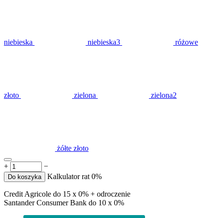
niebieska
niebieska3
różowe
złoto
zielona
zielona2
żółte złoto
+
−
Kalkulator rat 0%
Do koszyka
Credit Agricole do 15 x 0% + odroczenie
Santander Consumer Bank do 10 x 0%