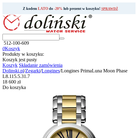
Z kodem
LATO
do
-20%
lub prezent w koszyku!
SPRAWDŹ
512-100-609
0
Koszyk
Produkty w koszyku:
Koszyk jest pusty
Koszyk
Składanie zamówienia
Dolinski.pl
/
Zegarki
/
Longines
/
Longines PrimaLuna Moon Phase
L8.115.5.31.7
‍18 600‍
zł
Do koszyka