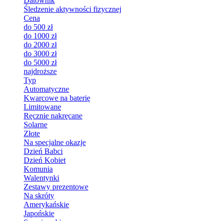
Datownik
Śledzenie aktywności fizycznej
Cena
do 500 zł
do 1000 zł
do 2000 zł
do 3000 zł
do 5000 zł
najdroższe
Typ
Automatyczne
Kwarcowe na baterię
Limitowane
Ręcznie nakręcane
Solarne
Złote
Na specjalne okazje
Dzień Babci
Dzień Kobiet
Komunia
Walentynki
Zestawy prezentowe
Na skróty
Amerykańskie
Japońskie