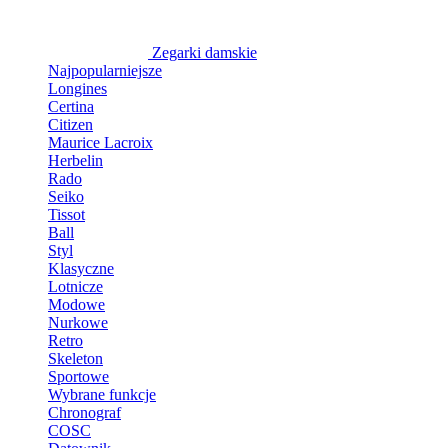
Zegarki damskie
Najpopularniejsze
Longines
Certina
Citizen
Maurice Lacroix
Herbelin
Rado
Seiko
Tissot
Ball
Styl
Klasyczne
Lotnicze
Modowe
Nurkowe
Retro
Skeleton
Sportowe
Wybrane funkcje
Chronograf
COSC