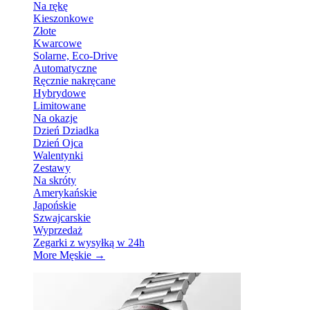
Na rękę
Kieszonkowe
Złote
Kwarcowe
Solarne, Eco-Drive
Automatyczne
Ręcznie nakręcane
Hybrydowe
Limitowane
Na okazje
Dzień Dziadka
Dzień Ojca
Walentynki
Zestawy
Na skróty
Amerykańskie
Japońskie
Szwajcarskie
Wyprzedaż
Zegarki z wysyłką w 24h
More Męskie
→