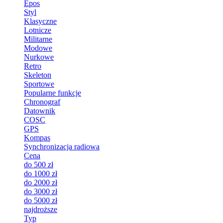
Epos
Styl
Klasyczne
Lotnicze
Militarne
Modowe
Nurkowe
Retro
Skeleton
Sportowe
Popularne funkcje
Chronograf
Datownik
COSC
GPS
Kompas
Synchronizacja radiowa
Cena
do 500 zł
do 1000 zł
do 2000 zł
do 3000 zł
do 5000 zł
najdroższe
Typ