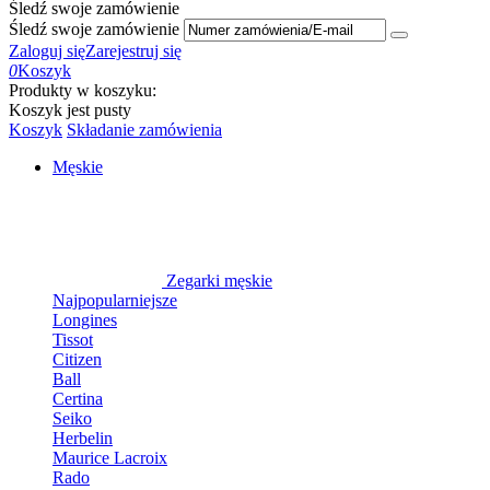
Śledź swoje zamówienie
Śledź swoje zamówienie
Zaloguj się
Zarejestruj się
0
Koszyk
Produkty w koszyku:
Koszyk jest pusty
Koszyk
Składanie zamówienia
Męskie
Zegarki męskie
Najpopularniejsze
Longines
Tissot
Citizen
Ball
Certina
Seiko
Herbelin
Maurice Lacroix
Rado