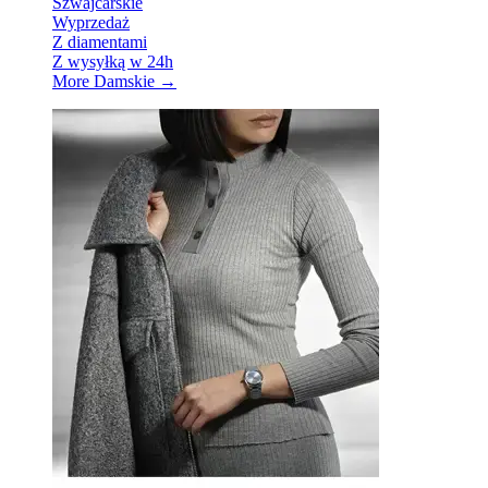
Szwajcarskie
Wyprzedaż
Z diamentami
Z wysyłką w 24h
More Damskie
→