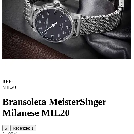
REF:
MIL20
Bransoleta MeisterSinger
Milanese MIL20
5
Recenzje: 1
‍2 100‍
zł