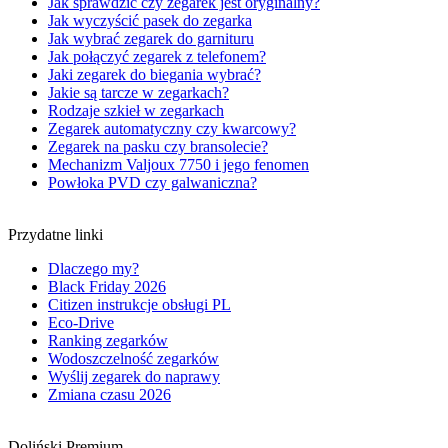
Jak sprawdzić czy zegarek jest oryginalny?
Jak wyczyścić pasek do zegarka
Jak wybrać zegarek do garnituru
Jak połączyć zegarek z telefonem?
Jaki zegarek do biegania wybrać?
Jakie są tarcze w zegarkach?
Rodzaje szkieł w zegarkach
Zegarek automatyczny czy kwarcowy?
Zegarek na pasku czy bransolecie?
Mechanizm Valjoux 7750 i jego fenomen
Powłoka PVD czy galwaniczna?
Przydatne linki
Dlaczego my?
Black Friday 2026
Citizen instrukcje obsługi PL
Eco-Drive
Ranking zegarków
Wodoszczelność zegarków
Wyślij zegarek do naprawy
Zmiana czasu 2026
Doliński Premium