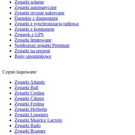
Zegarki solarne
Zegarki automatyczne
Zegarki ręcznie nakręcane
Damskie z diamentami
Zegarki z synchronizacją radiową
Zegarki z kompasem
Zegarek z GPS
Zegarki limitowane
Najdroższe zegarki Premium
Zegarki na prezent
Bony upominkowe
Często kupowane
Zegarki Atlantic
Zegarki Ball
Zegarki Certina
Zegarki Citizen
Zegarki Festina
Zegarki Herbelin
Zegarki Longines
Zegarki Maurice Lacroix
Zegarki Rado
Zegarki Roamer