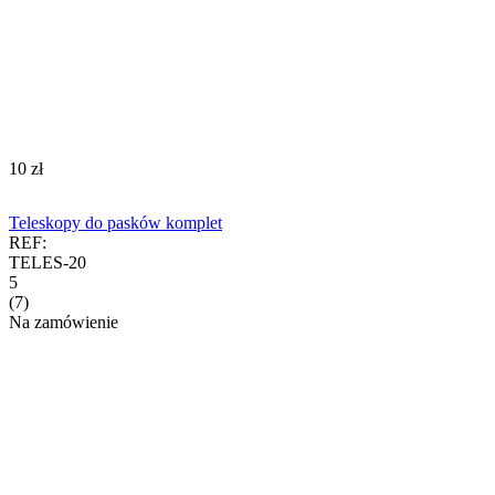
‍10‍
zł
Teleskopy do pasków komplet
REF:
TELES-20
5
(7)
Na zamówienie