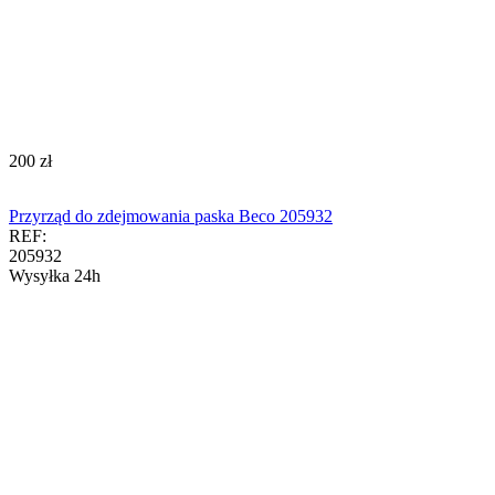
‍200‍
zł
Przyrząd do zdejmowania paska Beco 205932
REF:
205932
Wysyłka 24h