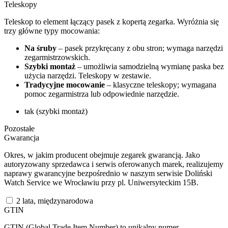
Teleskopy
Teleskop to element łączący pasek z kopertą zegarka. Wyróżnia się
trzy główne typy mocowania:
Na śruby
– pasek przykręcany z obu stron; wymaga narzędzi
zegarmistrzowskich.
Szybki montaż
– umożliwia samodzielną wymianę paska bez
użycia narzędzi. Teleskopy w zestawie.
Tradycyjne mocowanie
– klasyczne teleskopy; wymagana
pomoc zegarmistrza lub odpowiednie narzędzie.
tak (szybki montaż)
Pozostałe
Gwarancja
Okres, w jakim producent obejmuje zegarek gwarancją. Jako
autoryzowany sprzedawca i serwis oferowanych marek, realizujemy
naprawy gwarancyjne bezpośrednio w naszym serwisie Doliński
Watch Service we Wrocławiu przy pl. Uniwersyteckim 15B.
2 lata, międzynarodowa
GTIN
GTIN (Global Trade Item Number) to unikalny numer