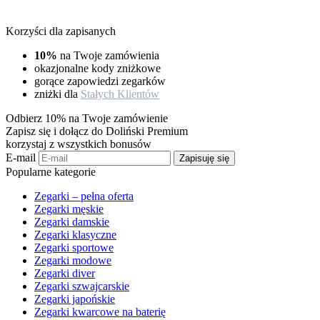
Korzyści dla zapisanych
10%
na Twoje zamówienia
okazjonalne kody zniżkowe
gorące zapowiedzi zegarków
zniżki dla
Stałych Klientów
Odbierz 10% na Twoje zamówienie
Zapisz się i dołącz do Doliński Premium
korzystaj z wszystkich bonusów
E-mail
Zapisuję się
Popularne kategorie
Zegarki – pełna oferta
Zegarki męskie
Zegarki damskie
Zegarki klasyczne
Zegarki sportowe
Zegarki modowe
Zegarki diver
Zegarki szwajcarskie
Zegarki japońskie
Zegarki kwarcowe na baterię