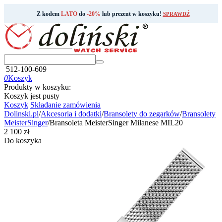
Z kodem
LATO
do
-20%
lub prezent w koszyku!
SPRAWDŹ
512-100-609
0
Koszyk
Produkty w koszyku:
Koszyk jest pusty
Koszyk
Składanie zamówienia
Dolinski.pl
/
Akcesoria i dodatki
/
Bransolety do zegarków
/
Bransolety
MeisterSinger
/
Bransoleta MeisterSinger Milanese MIL20
‍2 100‍
zł
Do koszyka