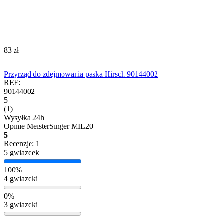
‍83‍
zł
Przyrząd do zdejmowania paska Hirsch 90144002
REF:
90144002
5
(1)
Wysyłka 24h
Opinie
MeisterSinger MIL20
5
Recenzje: 1
5 gwiazdek
100%
4 gwiazdki
0%
3 gwiazdki