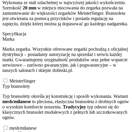
Wykonana ze stali szlachetnej w najwyższej jakości wykończeniu.
Szerokość
20 mm
w miejscu mocowania do zegarka pozwala na
zamontowanie do większości zegarków MeisterSinger. Bransoleta
jest otwierana za pomocą przycisków i posiada regulację na
zapięciu, dzięki której można ją dopasować go każdego nadgarstka.
Specyfikacja
Marka
Marka zegarka. Wszystkie oferowane zegarki pochodzą z oficjalnej
dystrybucji – posiadamy autoryzację na sprzedaż i serwis każdej
marki. Gwarantujemy oryginalność produktów oraz pełne wsparcie
serwisowe – zarówno gwarancyjne, jak i pogwarancyjne – w
naszych salonach i sklepie dolinski.pl.
MeisterSinger
Typ bransolety
Typ bransolety określa jej konstrukcję i sposób wykonania. Wariant
mesh/milanese
to pleciona, elastyczna bransoleta z drobnych ogniw
o wysokim komforcie noszenia.
Tradycyjny
typ odnosi się do
klasycznych bransolet modułowych z pełnych lub szczotkowanych
ogniw.
mesh/milanese