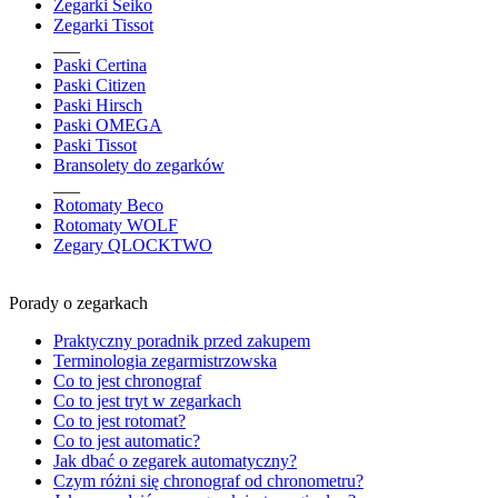
Zegarki Seiko
Zegarki Tissot
___
Paski Certina
Paski Citizen
Paski Hirsch
Paski OMEGA
Paski Tissot
Bransolety do zegarków
___
Rotomaty Beco
Rotomaty WOLF
Zegary QLOCKTWO
Porady o zegarkach
Praktyczny poradnik przed zakupem
Terminologia zegarmistrzowska
Co to jest chronograf
Co to jest tryt w zegarkach
Co to jest rotomat?
Co to jest automatic?
Jak dbać o zegarek automatyczny?
Czym różni się chronograf od chronometru?