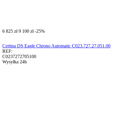
‍6 825‍
zł
‍9 100‍
zł
-25%
Certina DS Eagle Chrono Automatic C023.727.27.051.00
REF:
C0237272705100
Wysyłka 24h