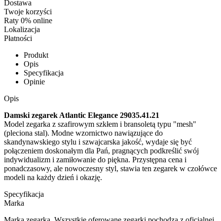
Dostawa
Twoje korzyści
Raty 0% online
Lokalizacja
Płatności
Produkt
Opis
Specyfikacja
Opinie
Opis
Damski zegarek Atlantic Elegance 29035.41.21
Model zegarka z szafirowym szkłem i bransoletą typu "mesh"
(pleciona stal). Modne wzornictwo nawiązujące do
skandynawskiego stylu i szwajcarska jakość, wydaje się być
połączeniem doskonałym dla Pań, pragnących podkreślić swój
indywidualizm i zamiłowanie do piękna. Przystępna cena i
ponadczasowy, ale nowoczesny styl, stawia ten zegarek w czołówce
modeli na każdy dzień i okazję.
Specyfikacja
Marka
Marka zegarka. Wszystkie oferowane zegarki pochodzą z oficjalnej