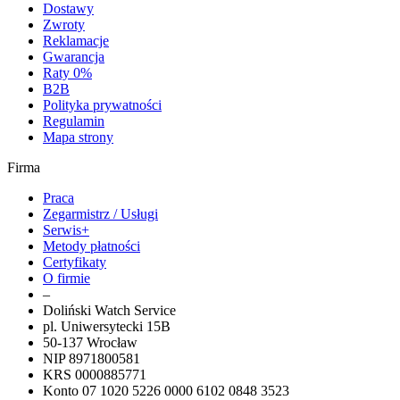
Dostawy
Zwroty
Reklamacje
Gwarancja
Raty 0%
B2B
Polityka prywatności
Regulamin
Mapa strony
Firma
Praca
Zegarmistrz / Usługi
Serwis+
Metody płatności
Certyfikaty
O firmie
–
Doliński Watch Service
pl. Uniwersytecki 15B
50-137 Wrocław
NIP 8971800581
KRS 0000885771
Konto 07 1020 5226 0000 6102 0848 3523