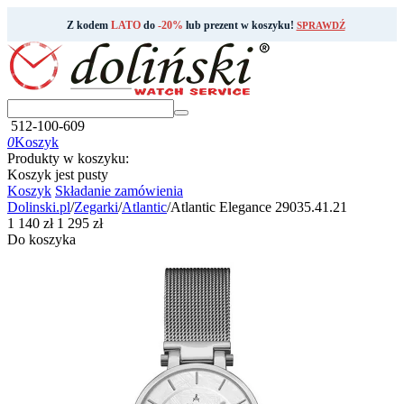
Z kodem
LATO
do
-20%
lub prezent w koszyku!
SPRAWDŹ
512-100-609
0
Koszyk
Produkty w koszyku:
Koszyk jest pusty
Koszyk
Składanie zamówienia
Dolinski.pl
/
Zegarki
/
Atlantic
/
Atlantic Elegance 29035.41.21
‍1 140‍
zł
‍1 295‍
zł
Do koszyka