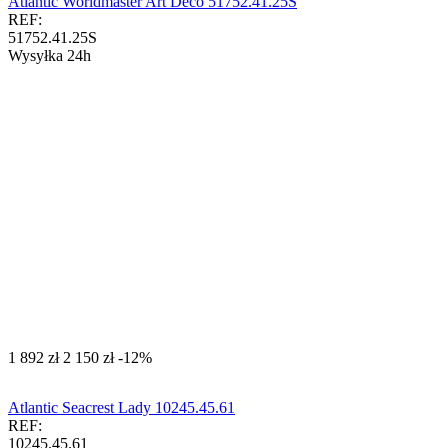
Atlantic Worldmaster Art Deco 51752.41.25S
REF:
51752.41.25S
Wysyłka 24h
‍1 892‍
zł
‍2 150‍
zł
-12%
Atlantic Seacrest Lady 10245.45.61
REF:
10245.45.61