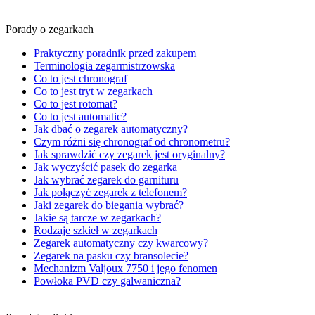
Porady o zegarkach
Praktyczny poradnik przed zakupem
Terminologia zegarmistrzowska
Co to jest chronograf
Co to jest tryt w zegarkach
Co to jest rotomat?
Co to jest automatic?
Jak dbać o zegarek automatyczny?
Czym różni się chronograf od chronometru?
Jak sprawdzić czy zegarek jest oryginalny?
Jak wyczyścić pasek do zegarka
Jak wybrać zegarek do garnituru
Jak połączyć zegarek z telefonem?
Jaki zegarek do biegania wybrać?
Jakie są tarcze w zegarkach?
Rodzaje szkieł w zegarkach
Zegarek automatyczny czy kwarcowy?
Zegarek na pasku czy bransolecie?
Mechanizm Valjoux 7750 i jego fenomen
Powłoka PVD czy galwaniczna?