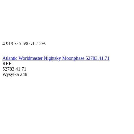
‍4 919‍
zł
‍5 590‍
zł
-12%
Atlantic Worldmaster Nightsky Moonphase 52783.41.71
REF:
52783.41.71
Wysyłka 24h