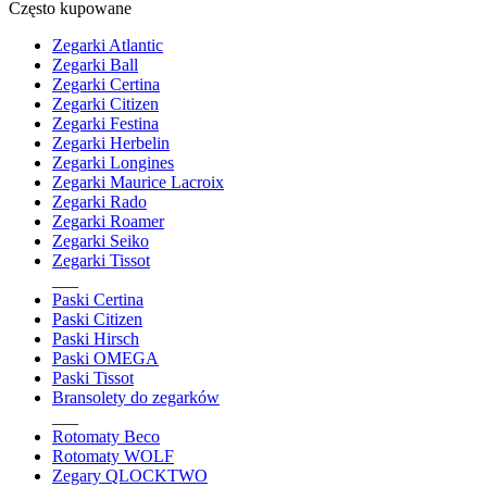
Często kupowane
Zegarki Atlantic
Zegarki Ball
Zegarki Certina
Zegarki Citizen
Zegarki Festina
Zegarki Herbelin
Zegarki Longines
Zegarki Maurice Lacroix
Zegarki Rado
Zegarki Roamer
Zegarki Seiko
Zegarki Tissot
___
Paski Certina
Paski Citizen
Paski Hirsch
Paski OMEGA
Paski Tissot
Bransolety do zegarków
___
Rotomaty Beco
Rotomaty WOLF
Zegary QLOCKTWO