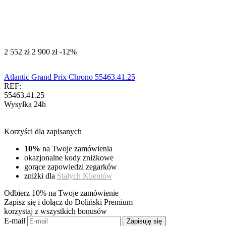
‍2 552‍
zł
‍2 900‍
zł
-12%
Atlantic Grand Prix Chrono 55463.41.25
REF:
55463.41.25
Wysyłka 24h
Korzyści dla zapisanych
10%
na Twoje zamówienia
okazjonalne kody zniżkowe
gorące zapowiedzi zegarków
zniżki dla
Stałych Klientów
Odbierz 10% na Twoje zamówienie
Zapisz się i dołącz do Doliński Premium
korzystaj z wszystkich bonusów
E-mail
Zapisuję się