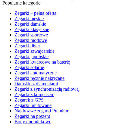
Popularne kategorie
Zegarki – pełna oferta
Zegarki męskie
Zegarki damskie
Zegarki klasyczne
Zegarki sportowe
Zegarki modowe
Zegarki diver
Zegarki szwajcarskie
Zegarki japońskie
Zegarki kwarcowe na baterię
Zegarki solarne
Zegarki automatyczne
Zegarki ręcznie nakręcane
Damskie z diamentami
Zegarki z synchronizacją radiową
Zegarki z kompasem
Zegarek z GPS
Zegarki limitowane
Najdroższe zegarki Premium
Zegarki na prezent
Bony upominkowe