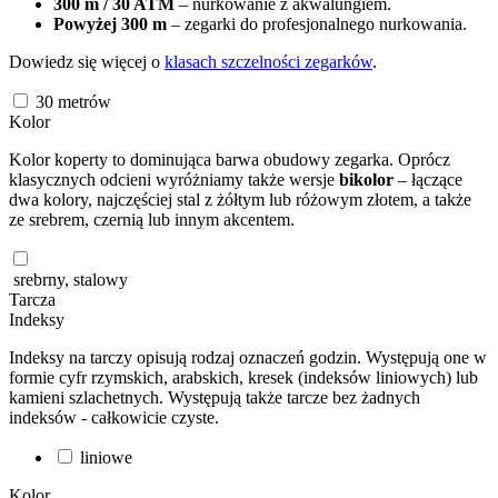
300 m / 30 ATM
– nurkowanie z akwalungiem.
Powyżej 300 m
– zegarki do profesjonalnego nurkowania.
Dowiedz się więcej o
klasach szczelności zegarków
.
30
metrów
Kolor
Kolor koperty to dominująca barwa obudowy zegarka. Oprócz
klasycznych odcieni wyróżniamy także wersje
bikolor
– łączące
dwa kolory, najczęściej stal z żółtym lub różowym złotem, a także
ze srebrem, czernią lub innym akcentem.
srebrny, stalowy
Tarcza
Indeksy
Indeksy na tarczy opisują rodzaj oznaczeń godzin. Występują one w
formie cyfr rzymskich, arabskich, kresek (indeksów liniowych) lub
kamieni szlachetnych. Występują także tarcze bez żadnych
indeksów - całkowicie czyste.
liniowe
Kolor