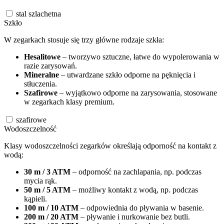
stal szlachetna
Szkło
W zegarkach stosuje się trzy główne rodzaje szkła:
Hesalitowe
– tworzywo sztuczne, łatwe do wypolerowania w
razie zarysowań.
Mineralne
– utwardzane szkło odporne na pęknięcia i
stłuczenia.
Szafirowe
– wyjątkowo odporne na zarysowania, stosowane
w zegarkach klasy premium.
szafirowe
Wodoszczelność
Klasy wodoszczelności zegarków określają odporność na kontakt z
wodą:
30 m / 3 ATM
– odporność na zachlapania, np. podczas
mycia rąk.
50 m / 5 ATM
– możliwy kontakt z wodą, np. podczas
kąpieli.
100 m / 10 ATM
– odpowiednia do pływania w basenie.
200 m / 20 ATM
– pływanie i nurkowanie bez butli.