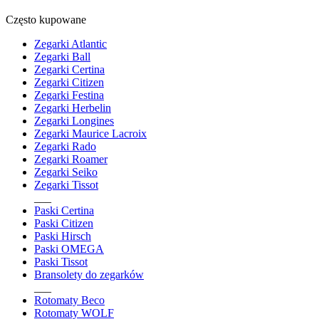
Często kupowane
Zegarki Atlantic
Zegarki Ball
Zegarki Certina
Zegarki Citizen
Zegarki Festina
Zegarki Herbelin
Zegarki Longines
Zegarki Maurice Lacroix
Zegarki Rado
Zegarki Roamer
Zegarki Seiko
Zegarki Tissot
___
Paski Certina
Paski Citizen
Paski Hirsch
Paski OMEGA
Paski Tissot
Bransolety do zegarków
___
Rotomaty Beco
Rotomaty WOLF