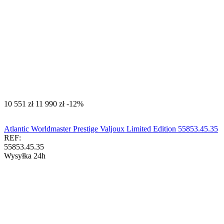
‍10 551‍
zł
‍11 990‍
zł
-12%
Atlantic Worldmaster Prestige Valjoux Limited Edition 55853.45.35
REF:
55853.45.35
Wysyłka 24h