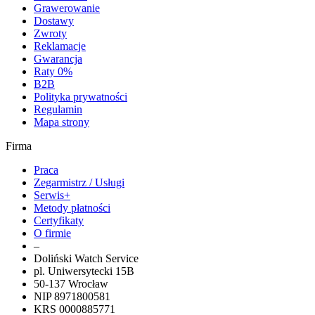
Grawerowanie
Dostawy
Zwroty
Reklamacje
Gwarancja
Raty 0%
B2B
Polityka prywatności
Regulamin
Mapa strony
Firma
Praca
Zegarmistrz / Usługi
Serwis+
Metody płatności
Certyfikaty
O firmie
–
Doliński Watch Service
pl. Uniwersytecki 15B
50-137 Wrocław
NIP 8971800581
KRS 0000885771