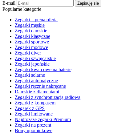
E-mail
Zapisuję się
Popularne kategorie
Zegarki – pełna oferta
Zegarki męskie
Zegarki damskie
Zegarki klasyczne
Zegarki sportowe
Zegarki modowe
Zegarki diver
Zegarki szwajcarskie
Zegarki japońskie
Zegarki kwarcowe na baterię
Zegarki solarne
Zegarki automatyczne
Zegarki ręcznie nakręcane
Damskie z diamentami
Zegarki z synchronizacją radiową
Zegarki z kompasem
Zegarek z GPS
Zegarki limitowane
Najdroższe zegarki Premium
Zegarki na prezent
Bony upominkowe