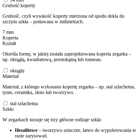
Grubość koperty
Grubość, czyli wysokość koperty mierzona od spodu dekla do
szczytu szkła – podawana w milimetrach.
7
mm
Koperta
Kształt
Określa formę, w jakiej została zaprojektowana koperta zegarka –
np. okrągłą, kwadratową, prostokątną lub tonneau.
okrągły
Materiał
Materiał, z którego wykonano kopertę zegarka – np. stal szlachetna,
tytan, ceramika, złoto lub tworzywo.
stal szlachetna
Szkło
W zegarkach stosuje się trzy główne rodzaje szkła:
Hesalitowe
– tworzywo sztuczne, łatwe do wypolerowania w
razie zarysowań.