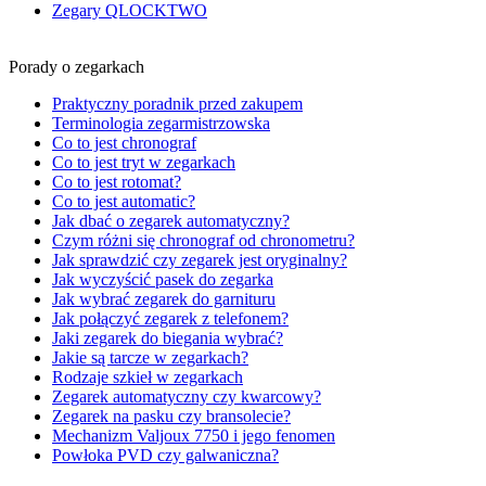
Zegary QLOCKTWO
Porady o zegarkach
Praktyczny poradnik przed zakupem
Terminologia zegarmistrzowska
Co to jest chronograf
Co to jest tryt w zegarkach
Co to jest rotomat?
Co to jest automatic?
Jak dbać o zegarek automatyczny?
Czym różni się chronograf od chronometru?
Jak sprawdzić czy zegarek jest oryginalny?
Jak wyczyścić pasek do zegarka
Jak wybrać zegarek do garnituru
Jak połączyć zegarek z telefonem?
Jaki zegarek do biegania wybrać?
Jakie są tarcze w zegarkach?
Rodzaje szkieł w zegarkach
Zegarek automatyczny czy kwarcowy?
Zegarek na pasku czy bransolecie?
Mechanizm Valjoux 7750 i jego fenomen
Powłoka PVD czy galwaniczna?