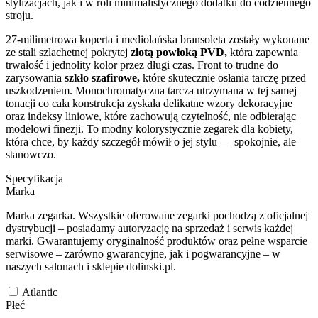
stylizacjach, jak i w roli minimalistycznego dodatku do codziennego
stroju.
27-milimetrowa koperta i mediolańska bransoleta zostały wykonane
ze stali szlachetnej pokrytej
złotą powłoką PVD,
która zapewnia
trwałość i jednolity kolor przez długi czas. Front to trudne do
zarysowania
szkło szafirowe,
które skutecznie osłania tarczę przed
uszkodzeniem. Monochromatyczna tarcza utrzymana w tej samej
tonacji co cała konstrukcja zyskała delikatne wzory dekoracyjne
oraz indeksy liniowe, które zachowują czytelność, nie odbierając
modelowi finezji. To modny kolorystycznie zegarek dla kobiety,
która chce, by każdy szczegół mówił o jej stylu — spokojnie, ale
stanowczo.
Specyfikacja
Marka
Marka zegarka. Wszystkie oferowane zegarki pochodzą z oficjalnej
dystrybucji – posiadamy autoryzację na sprzedaż i serwis każdej
marki. Gwarantujemy oryginalność produktów oraz pełne wsparcie
serwisowe – zarówno gwarancyjne, jak i pogwarancyjne – w
naszych salonach i sklepie dolinski.pl.
Atlantic
Płeć