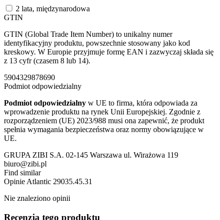
2 lata, międzynarodowa
GTIN
GTIN (Global Trade Item Number) to unikalny numer
identyfikacyjny produktu, powszechnie stosowany jako kod
kreskowy. W Europie przyjmuje formę EAN i zazwyczaj składa się
z 13 cyfr (czasem 8 lub 14).
5904329878690
Podmiot odpowiedzialny
Podmiot odpowiedzialny
w UE to firma, która odpowiada za
wprowadzenie produktu na rynek Unii Europejskiej. Zgodnie z
rozporządzeniem (UE) 2023/988 musi ona zapewnić, że produkt
spełnia wymagania bezpieczeństwa oraz normy obowiązujące w
UE.
GRUPA ZIBI S.A. 02-145 Warszawa ul. Wirażowa 119
biuro@zibi.pl
Find similar
Opinie
Atlantic 29035.45.31
Nie znaleziono opinii
Recenzja tego produktu