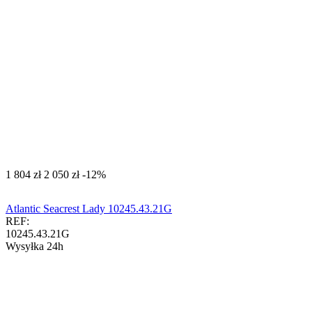
‍1 804‍
zł
‍2 050‍
zł
-12%
Atlantic Seacrest Lady 10245.43.21G
REF:
10245.43.21G
Wysyłka 24h