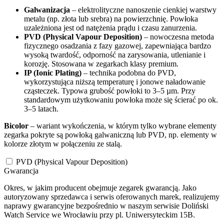
Galwanizacja
– elektrolityczne nanoszenie cienkiej warstwy
metalu (np. złota lub srebra) na powierzchnię. Powłoka
uzależniona jest od natężenia prądu i czasu zanurzenia.
PVD (Physical Vapour Deposition)
– nowoczesna metoda
fizycznego osadzania z fazy gazowej, zapewniająca bardzo
wysoką twardość, odporność na zarysowania, utlenianie i
korozję. Stosowana w zegarkach klasy premium.
IP (Ionic Plating)
– technika podobna do PVD,
wykorzystująca niższą temperaturę i jonowe naładowanie
cząsteczek. Typowa grubość powłoki to 3–5 µm. Przy
standardowym użytkowaniu powłoka może się ścierać po ok.
3–5 latach.
Bicolor
– wariant wykończenia, w którym tylko wybrane elementy
zegarka pokryte są powłoką galwaniczną lub PVD, np. elementy w
kolorze złotym w połączeniu ze stalą.
PVD (Physical Vapour Deposition)
Gwarancja
Okres, w jakim producent obejmuje zegarek gwarancją. Jako
autoryzowany sprzedawca i serwis oferowanych marek, realizujemy
naprawy gwarancyjne bezpośrednio w naszym serwisie Doliński
Watch Service we Wrocławiu przy pl. Uniwersyteckim 15B.