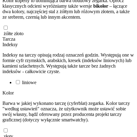
Kolor koperty to dominująca barwa obudowy zegarka. Oprócz
klasycznych odcieni wyróżniamy także wersje
bikolor
– łączące
dwa kolory, najczęściej stal z żółtym lub różowym złotem, a także
ze srebrem, czernią lub innym akcentem.
żółte złoto
Tarcza
Indeksy
Indeksy na tarczy opisują rodzaj oznaczeń godzin. Występują one w
formie cyfr rzymskich, arabskich, kresek (indeksów liniowych) lub
kamieni szlachetnych. Występują także tarcze bez żadnych
indeksów - całkowicie czyste.
liniowe
Kolor
Barwa w jakiej wykonano tarczę (cyferblat) zegarka. Kolor tarczy
"według ustawień" oznacza, że użytkownik może ustawić sobie
swój własny, bądź oferowany przez producenta projekt tarczy
graficznej (dotyczy wyłącznie smartwatchy).
złoty