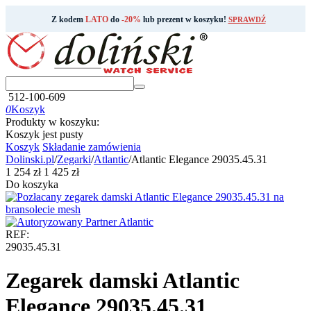
Z kodem
LATO
do
-20%
lub prezent w koszyku!
SPRAWDŹ
512-100-609
0
Koszyk
Produkty w koszyku:
Koszyk jest pusty
Koszyk
Składanie zamówienia
Dolinski.pl
/
Zegarki
/
Atlantic
/
Atlantic Elegance 29035.45.31
‍1 254‍
zł
‍1 425‍
zł
Do koszyka
REF:
29035.45.31
Zegarek damski Atlantic
Elegance 29035.45.31