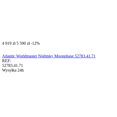
‍4 919‍
zł
‍5 590‍
zł
-12%
Atlantic Worldmaster Nightsky Moonphase 52783.41.71
REF:
52783.41.71
Wysyłka 24h