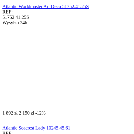
Atlantic Worldmaster Art Deco 51752.41.25S
REF:
51752.41.25S
Wysyłka 24h
‍1 892‍
zł
‍2 150‍
zł
-12%
Atlantic Seacrest Lady 10245.45.61
REF: