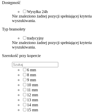
Dostępność
Wysyłka 24h
Nie znaleziono żadnej pozycji spełniającej kryteria
wyszukiwania.
Typ bransolety
tradycyjny
Nie znaleziono żadnej pozycji spełniającej kryteria
wyszukiwania.
Szerokość przy kopercie
6
mm
8
mm
9
mm
10
mm
11
mm
12
mm
13
mm
14
mm
15
mm