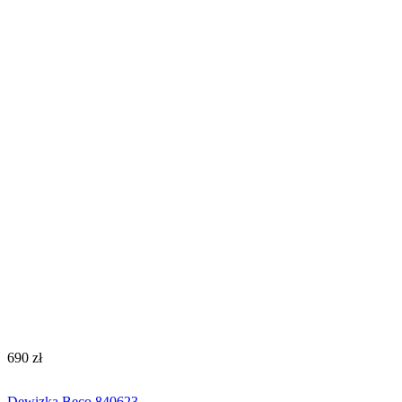
‍690‍
zł
Dewizka Beco 840623