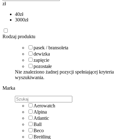
zł
40
zł
3000
zł
Rodzaj produktu
pasek / bransoleta
dewizka
zapięcie
pozostałe
Nie znaleziono żadnej pozycji spełniającej kryteria
wyszukiwania.
Marka
Aerowatch
Alpina
Atlantic
Ball
Beco
Breitling