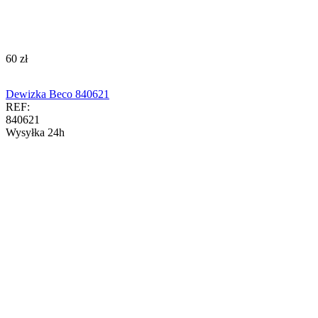
‍60‍
zł
Dewizka Beco 840621
REF:
840621
Wysyłka 24h