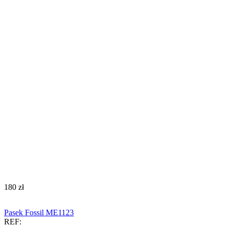
‍180‍
zł
Pasek Fossil ME1123
REF: