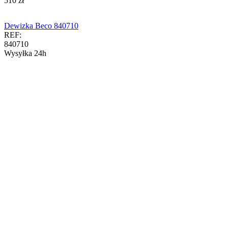
‍510‍
zł
Dewizka Beco 840710
REF:
840710
Wysyłka 24h