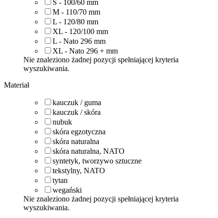
S - 100/60
mm
M - 110/70
mm
L - 120/80
mm
XL - 120/100
mm
L - Nato 296
mm
XL - Nato 296 +
mm
Nie znaleziono żadnej pozycji spełniającej kryteria
wyszukiwania.
Materiał
kauczuk / guma
kauczuk / skóra
nubuk
skóra egzotyczna
skóra naturalna
skóra naturalna, NATO
syntetyk, tworzywo sztuczne
tekstylny, NATO
tytan
wegański
Nie znaleziono żadnej pozycji spełniającej kryteria
wyszukiwania.