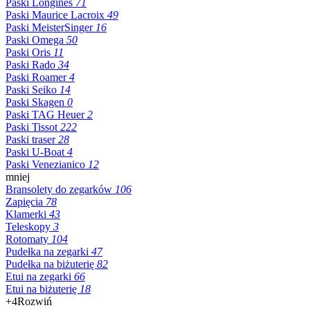
Paski Longines
71
Paski Maurice Lacroix
49
Paski MeisterSinger
16
Paski Omega
50
Paski Oris
11
Paski Rado
34
Paski Roamer
4
Paski Seiko
14
Paski Skagen
0
Paski TAG Heuer
2
Paski Tissot
222
Paski traser
28
Paski U-Boat
4
Paski Venezianico
12
mniej
Bransolety do zegarków
106
Zapięcia
78
Klamerki
43
Teleskopy
3
Rotomaty
104
Pudełka na zegarki
47
Pudełka na biżuterię
82
Etui na zegarki
66
Etui na biżuterię
18
+4
Rozwiń