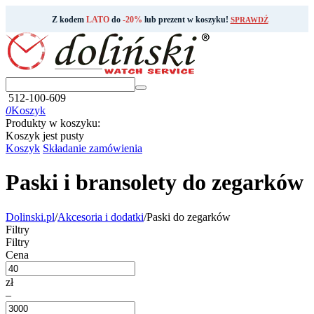
Z kodem
LATO
do
-20%
lub prezent w koszyku!
SPRAWDŹ
512-100-609
0
Koszyk
Produkty w koszyku:
Koszyk jest pusty
Koszyk
Składanie zamówienia
Paski i bransolety do zegarków
Dolinski.pl
/
Akcesoria i dodatki
/
Paski do zegarków
Filtry
Filtry
Cena
zł
–