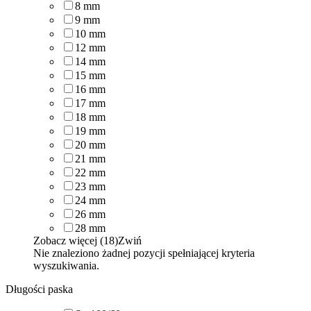
8
mm
9
mm
10
mm
12
mm
14
mm
15
mm
16
mm
17
mm
18
mm
19
mm
20
mm
21
mm
22
mm
23
mm
24
mm
26
mm
28
mm
Zobacz więcej (18)
Zwiń
Nie znaleziono żadnej pozycji spełniającej kryteria
wyszukiwania.
Długości paska