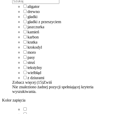
aligator
drewno
gładki
gładki z przeszyciem
jaszczurka
kamień
karbon
kratka
krokodyl
moro
pasy
struś
tekstylny
wielbłąd
z dziurami
Zobacz więcej (15)
Zwiń
Nie znaleziono żadnej pozycji spełniającej kryteria
wyszukiwania.
Kolor zapięcia