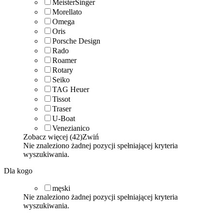
MeisterSinger
Morellato
Omega
Oris
Porsche Design
Rado
Roamer
Rotary
Seiko
TAG Heuer
Tissot
Traser
U-Boat
Venezianico
Zobacz więcej (42)
Zwiń
Nie znaleziono żadnej pozycji spełniającej kryteria
wyszukiwania.
Dla kogo
męski
Nie znaleziono żadnej pozycji spełniającej kryteria
wyszukiwania.