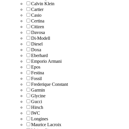
Calvin Klein
Cartier
Casio
Certina
Citizen
Davosa
Di-Modell
Diesel
Doxa
Eberhard
Emporio Armani
Epos
Festina
Fossil
Frederique Constant
Garmin
Glycine
Gucci
Hirsch
IWC
Longines
Maurice Lacroix