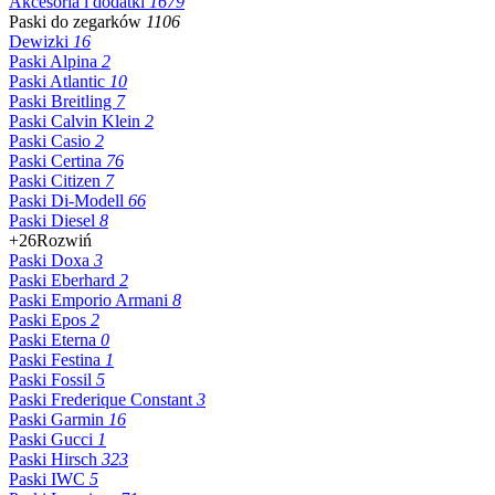
Akcesoria i dodatki
1679
Paski do zegarków
1106
Dewizki
16
Paski Alpina
2
Paski Atlantic
10
Paski Breitling
7
Paski Calvin Klein
2
Paski Casio
2
Paski Certina
76
Paski Citizen
7
Paski Di-Modell
66
Paski Diesel
8
+26
Rozwiń
Paski Doxa
3
Paski Eberhard
2
Paski Emporio Armani
8
Paski Epos
2
Paski Eterna
0
Paski Festina
1
Paski Fossil
5
Paski Frederique Constant
3
Paski Garmin
16
Paski Gucci
1
Paski Hirsch
323
Paski IWC
5