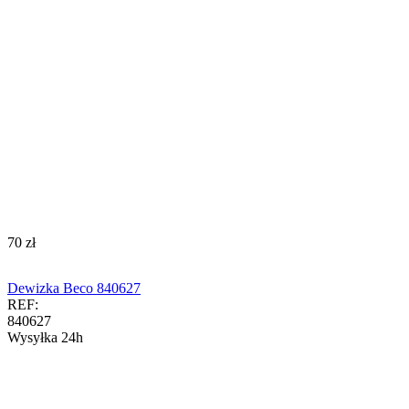
‍70‍
zł
Dewizka Beco 840627
REF:
840627
Wysyłka 24h