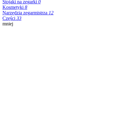
Stojaki na zegarki
0
Kosmetyki
8
Narzędzia zegarmistrza
12
Części
33
mniej