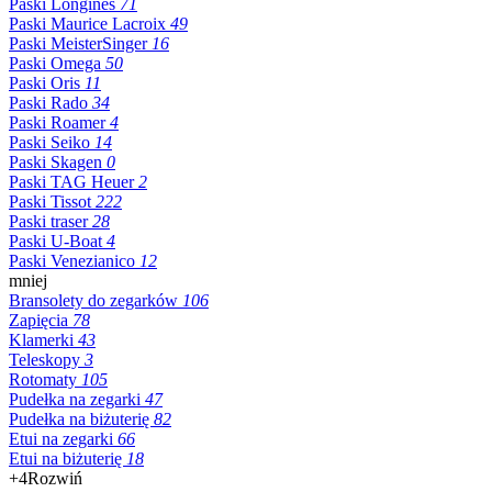
Paski Longines
71
Paski Maurice Lacroix
49
Paski MeisterSinger
16
Paski Omega
50
Paski Oris
11
Paski Rado
34
Paski Roamer
4
Paski Seiko
14
Paski Skagen
0
Paski TAG Heuer
2
Paski Tissot
222
Paski traser
28
Paski U-Boat
4
Paski Venezianico
12
mniej
Bransolety do zegarków
106
Zapięcia
78
Klamerki
43
Teleskopy
3
Rotomaty
105
Pudełka na zegarki
47
Pudełka na biżuterię
82
Etui na zegarki
66
Etui na biżuterię
18
+4
Rozwiń