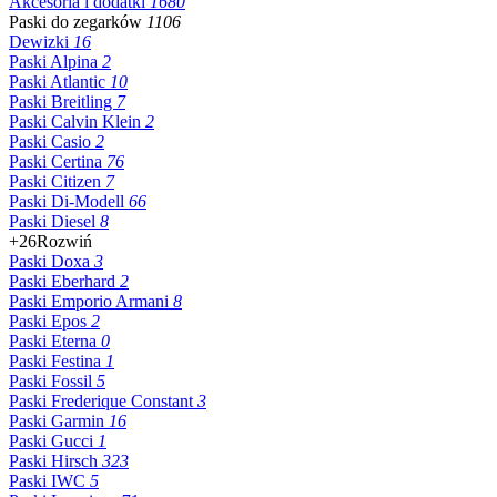
Akcesoria i dodatki
1680
Paski do zegarków
1106
Dewizki
16
Paski Alpina
2
Paski Atlantic
10
Paski Breitling
7
Paski Calvin Klein
2
Paski Casio
2
Paski Certina
76
Paski Citizen
7
Paski Di-Modell
66
Paski Diesel
8
+26
Rozwiń
Paski Doxa
3
Paski Eberhard
2
Paski Emporio Armani
8
Paski Epos
2
Paski Eterna
0
Paski Festina
1
Paski Fossil
5
Paski Frederique Constant
3
Paski Garmin
16
Paski Gucci
1
Paski Hirsch
323
Paski IWC
5