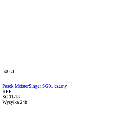
‍500‍
zł
Pasek MeisterSinger SG01 czarny
REF:
SG01-18
Wysyłka 24h