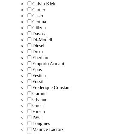
Calvin Klein
Cartier
Casio
Certina
Citizen
Davosa
Di-Modell
Diesel
Doxa
Eberhard
Emporio Armani
Epos
Festina
Fossil
Frederique Constant
Garmin
Glycine
Gucci
Hirsch
IWC
Longines
Maurice Lacroix