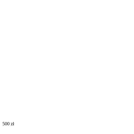
‍500‍
zł