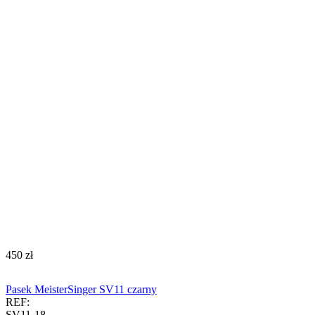
‍450‍
zł
Pasek MeisterSinger SV11 czarny
REF:
SV11-18