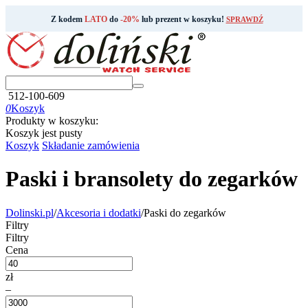
Z kodem
LATO
do
-20%
lub prezent w koszyku!
SPRAWDŹ
512-100-609
0
Koszyk
Produkty w koszyku:
Koszyk jest pusty
Koszyk
Składanie zamówienia
Paski i bransolety do zegarków
Dolinski.pl
/
Akcesoria i dodatki
/
Paski do zegarków
Filtry
Filtry
Cena
zł
–