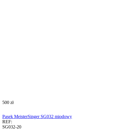
‍500‍
zł
Pasek MeisterSinger SG032 miodowy
REF:
SG032-20