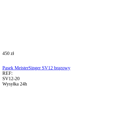
‍450‍
zł
Pasek MeisterSinger SV12 brązowy
REF:
SV12-20
Wysyłka 24h