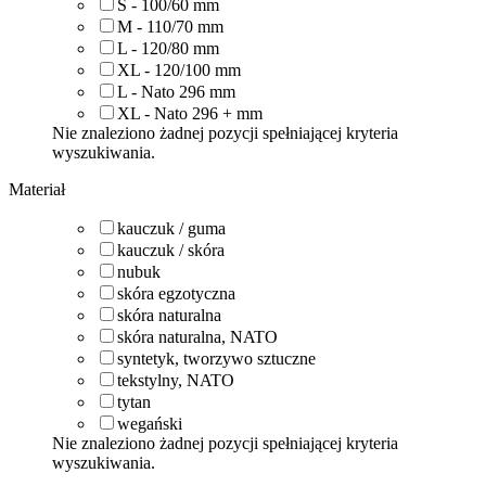
S - 100/60
mm
M - 110/70
mm
L - 120/80
mm
XL - 120/100
mm
L - Nato 296
mm
XL - Nato 296 +
mm
Nie znaleziono żadnej pozycji spełniającej kryteria
wyszukiwania.
Materiał
kauczuk / guma
kauczuk / skóra
nubuk
skóra egzotyczna
skóra naturalna
skóra naturalna, NATO
syntetyk, tworzywo sztuczne
tekstylny, NATO
tytan
wegański
Nie znaleziono żadnej pozycji spełniającej kryteria
wyszukiwania.