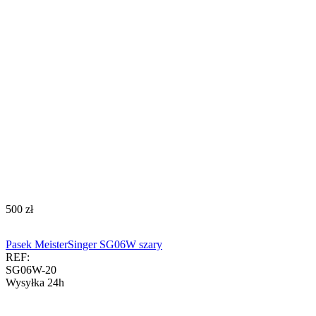
‍500‍
zł
Pasek MeisterSinger SG06W szary
REF:
SG06W-20
Wysyłka 24h