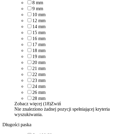
8
mm
9
mm
10
mm
12
mm
14
mm
15
mm
16
mm
17
mm
18
mm
19
mm
20
mm
21
mm
22
mm
23
mm
24
mm
26
mm
28
mm
Zobacz więcej (18)
Zwiń
Nie znaleziono żadnej pozycji spełniającej kryteria
wyszukiwania.
Długości paska