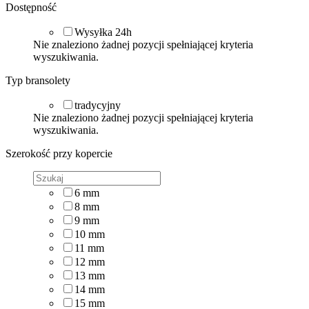
Dostępność
Wysyłka 24h
Nie znaleziono żadnej pozycji spełniającej kryteria
wyszukiwania.
Typ bransolety
tradycyjny
Nie znaleziono żadnej pozycji spełniającej kryteria
wyszukiwania.
Szerokość przy kopercie
6
mm
8
mm
9
mm
10
mm
11
mm
12
mm
13
mm
14
mm
15
mm