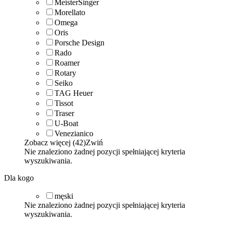
MeisterSinger
Morellato
Omega
Oris
Porsche Design
Rado
Roamer
Rotary
Seiko
TAG Heuer
Tissot
Traser
U-Boat
Venezianico
Zobacz więcej (42)
Zwiń
Nie znaleziono żadnej pozycji spełniającej kryteria
wyszukiwania.
Dla kogo
męski
Nie znaleziono żadnej pozycji spełniającej kryteria
wyszukiwania.