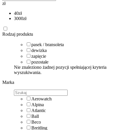
zł
40
zł
3000
zł
Rodzaj produktu
pasek / bransoleta
dewizka
zapięcie
pozostałe
Nie znaleziono żadnej pozycji spełniającej kryteria
wyszukiwania.
Marka
Aerowatch
Alpina
Atlantic
Ball
Beco
Breitling