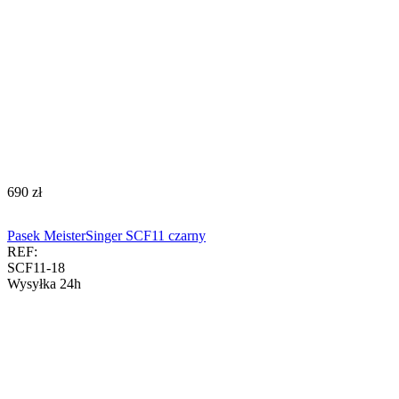
‍690‍
zł
Pasek MeisterSinger SCF11 czarny
REF:
SCF11-18
Wysyłka 24h