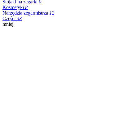
Stojaki na zegarki
0
Kosmetyki
8
Narzędzia zegarmistrza
12
Części
33
mniej