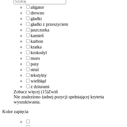
aligator
drewno
gładki
gładki z przeszyciem
jaszczurka
kamień
karbon
kratka
krokodyl
moro
pasy
struś
tekstylny
wielbłąd
z dziurami
Zobacz więcej (15)
Zwiń
Nie znaleziono żadnej pozycji spełniającej kryteria
wyszukiwania.
Kolor zapięcia