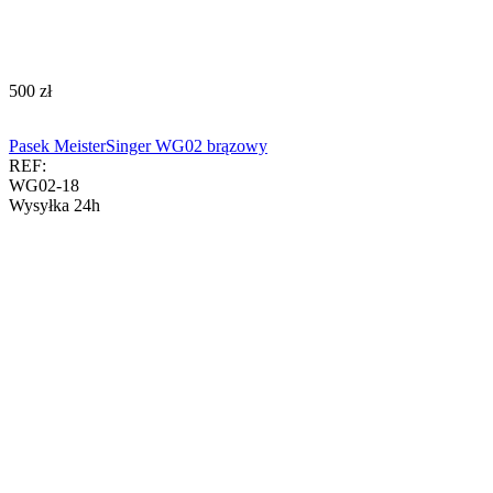
‍500‍
zł
Pasek MeisterSinger WG02 brązowy
REF:
WG02-18
Wysyłka 24h