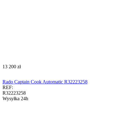
‍13 200‍
zł
Rado Captain Cook Automatic R32223258
REF:
R32223258
Wysyłka 24h