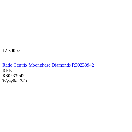
‍12 300‍
zł
Rado Centrix Moonphase Diamonds R30233942
REF:
R30233942
Wysyłka 24h