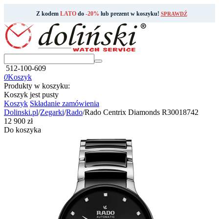
Z kodem
LATO
do
-20%
lub prezent w koszyku!
SPRAWDŹ
512-100-609
0
Koszyk
Produkty w koszyku:
Koszyk jest pusty
Koszyk
Składanie zamówienia
Dolinski.pl
/
Zegarki
/
Rado
/
Rado Centrix Diamonds R30018742
‍12 900‍
zł
Do koszyka