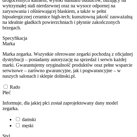
drogocennych kamieni; wysoki standard budulców, bazujący na
wytrzymałej stali nierdzewnej oraz na wysoce odpornej na
zarysowania i olśniewającej blaskiem, a także w pełni
hipoalergicznej ceramice high-tech; kunsztowną jakość zauważalną
na idealnie gładkich powierzchniach i płynnie zakończonych
brzegach.
Specyfikacja
Marka
Marka zegarka. Wszystkie oferowane zegarki pochodzą z oficjalnej
dystrybucji – posiadamy autoryzację na sprzedaż i serwis każdej
marki. Gwarantujemy oryginalność produktów oraz pełne wsparcie
serwisowe – zarówno gwarancyjne, jak i pogwarancyjne – w
naszych salonach i sklepie dolinski.pl.
Rado
Płeć
Informuje, dla jakiej płci został zaprojektowany dany model
zegarka.
damski
męski
Styl