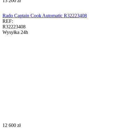
‍13 200‍
zł
Rado Captain Cook Automatic R32223408
REF:
R32223408
Wysyłka 24h
‍12 600‍
zł