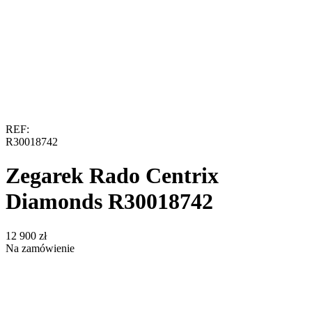
REF:
R30018742
Zegarek Rado Centrix
Diamonds R30018742
‍12 900‍
zł
Na zamówienie