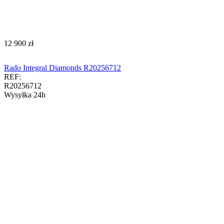
‍12 900‍
zł
Rado Integral Diamonds R20256712
REF:
R20256712
Wysyłka 24h