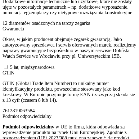
Dodatkowe informacje techniczne lub użytkowe, które nie zostały
ujęte w pozostałych parametrach – np. dodatkowe wyposażenie,
numeracja egzemplarzy czy nietypowe rozwiązania konstrukcyjne.
12 diamentów osadzonych na tarczy zegarka
Gwarancja
Okres, w jakim producent obejmuje zegarek gwarancją. Jako
autoryzowany sprzedawca i serwis oferowanych marek, realizujemy
naprawy gwarancyjne bezpośrednio w naszym serwisie Doliński
Watch Service we Wrocławiu przy pl. Uniwersyteckim 15B.
5 lat, międzynarodowa
GTIN
GTIN (Global Trade Item Number) to unikalny numer
identyfikacyjny produktu, powszechnie stosowany jako kod
kreskowy. W Europie przyjmuje formę EAN i zazwyczaj składa się
z 13 cyfr (czasem 8 lub 14).
7612819063584
Podmiot odpowiedzialny
Podmiot odpowiedzialny
w UE to firma, która odpowiada za
wprowadzenie produktu na rynek Unii Europejskiej. Zgodnie z
rozporządzeniem (UE) 2023/988 musi ona zapewnić, że produkt