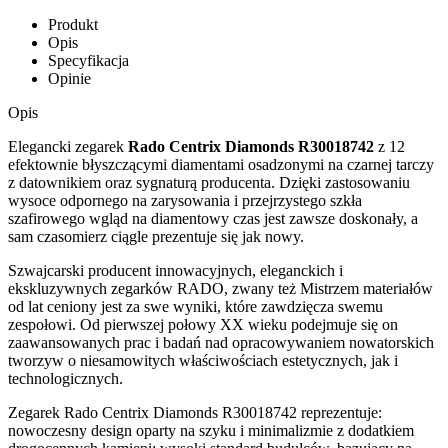
Produkt
Opis
Specyfikacja
Opinie
Opis
Elegancki zegarek
Rado Centrix Diamonds R30018742
z 12
efektownie błyszczącymi diamentami osadzonymi na czarnej tarczy
z datownikiem oraz sygnaturą producenta. Dzięki zastosowaniu
wysoce odpornego na zarysowania i przejrzystego szkła
szafirowego wgląd na diamentowy czas jest zawsze doskonały, a
sam czasomierz ciągle prezentuje się jak nowy.
Szwajcarski producent innowacyjnych, eleganckich i
ekskluzywnych zegarków RADO, zwany też Mistrzem materiałów
od lat ceniony jest za swe wyniki, które zawdzięcza swemu
zespołowi. Od pierwszej połowy XX wieku podejmuje się on
zaawansowanych prac i badań nad opracowywaniem nowatorskich
tworzyw o niesamowitych właściwościach estetycznych, jak i
technologicznych.
Zegarek Rado Centrix Diamonds R30018742 reprezentuje:
nowoczesny design oparty na szyku i minimalizmie z dodatkiem