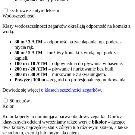
szafirowe z antyrefleksem
Wodoszczelność
Klasy wodoszczelności zegarków określają odporność na kontakt z
wodą:
30 m / 3 ATM
– odporność na zachlapania, np. podczas
mycia rąk.
50 m / 5 ATM
– możliwy kontakt z wodą, np. podczas
kąpieli.
100 m / 10 ATM
– odpowiednia do pływania w basenie.
200 m / 20 ATM
– pływanie i nurkowanie bez butli.
300 m / 30 ATM
– nurkowanie z akwalungiem.
Powyżej 300 m
– zegarki do profesjonalnego nurkowania.
Dowiedz się więcej o
klasach szczelności zegarków
.
50
metrów
Kolor
Kolor koperty to dominująca barwa obudowy zegarka. Oprócz
klasycznych odcieni wyróżniamy także wersje
bikolor
– łączące
dwa kolory, najczęściej stal z żółtym lub różowym złotem, a także
ze srebrem, czernią lub innym akcentem.