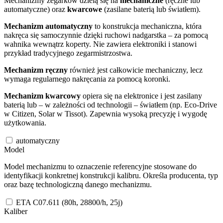
Mechanizmy zegarków dzielą się na
mechaniczne
(ręczne lub
automatyczne) oraz
kwarcowe
(zasilane baterią lub światłem).
Mechanizm automatyczny
to konstrukcja mechaniczna, która
nakręca się samoczynnie dzięki ruchowi nadgarstka – za pomocą
wahnika wewnątrz koperty. Nie zawiera elektroniki i stanowi
przykład tradycyjnego zegarmistrzostwa.
Mechanizm ręczny
również jest całkowicie mechaniczny, lecz
wymaga regularnego nakręcania za pomocą koronki.
Mechanizm kwarcowy
opiera się na elektronice i jest zasilany
baterią lub – w zależności od technologii – światłem (np. Eco-Drive
w Citizen, Solar w Tissot). Zapewnia wysoką precyzję i wygodę
użytkowania.
automatyczny
Model
Model mechanizmu to oznaczenie referencyjne stosowane do
identyfikacji konkretnej konstrukcji kalibru. Określa producenta, typ
oraz bazę technologiczną danego mechanizmu.
ETA C07.611 (80h, 28800/h, 25j)
Kaliber