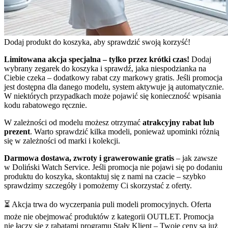
Dodaj produkt do koszyka, aby sprawdzić swoją korzyść!
Limitowana akcja specjalna – tylko przez krótki czas!
Dodaj
wybrany zegarek do koszyka i sprawdź, jaka niespodzianka na
Ciebie czeka – dodatkowy rabat czy markowy gratis. Jeśli promocja
jest dostępna dla danego modelu, system aktywuje ją automatycznie.
W niektórych przypadkach może pojawić się konieczność wpisania
kodu rabatowego ręcznie.
W zależności od modelu możesz otrzymać
atrakcyjny rabat lub
prezent
. Warto sprawdzić kilka modeli, ponieważ upominki różnią
się w zależności od marki i kolekcji.
Darmowa dostawa, zwroty i grawerowanie gratis
– jak zawsze
w Doliński Watch Service. Jeśli promocja nie pojawi się po dodaniu
produktu do koszyka, skontaktuj się z nami na czacie – szybko
sprawdzimy szczegóły i pomożemy Ci skorzystać z oferty.
⏳ Akcja trwa do wyczerpania puli modeli promocyjnych. Oferta
może nie obejmować produktów z kategorii OUTLET. Promocja
nie łączy się z rabatami programu Stały Klient – Twoje ceny są już