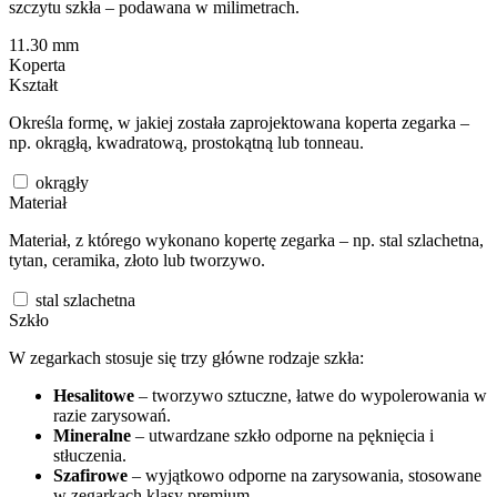
szczytu szkła – podawana w milimetrach.
11.30
mm
Koperta
Kształt
Określa formę, w jakiej została zaprojektowana koperta zegarka –
np. okrągłą, kwadratową, prostokątną lub tonneau.
okrągły
Materiał
Materiał, z którego wykonano kopertę zegarka – np. stal szlachetna,
tytan, ceramika, złoto lub tworzywo.
stal szlachetna
Szkło
W zegarkach stosuje się trzy główne rodzaje szkła:
Hesalitowe
– tworzywo sztuczne, łatwe do wypolerowania w
razie zarysowań.
Mineralne
– utwardzane szkło odporne na pęknięcia i
stłuczenia.
Szafirowe
– wyjątkowo odporne na zarysowania, stosowane
w zegarkach klasy premium.