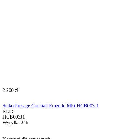
‍2 200‍
zł
Seiko Presage Cocktail Emerald Mist HCB003J1
REF:
HCB003J1
Wysyłka 24h