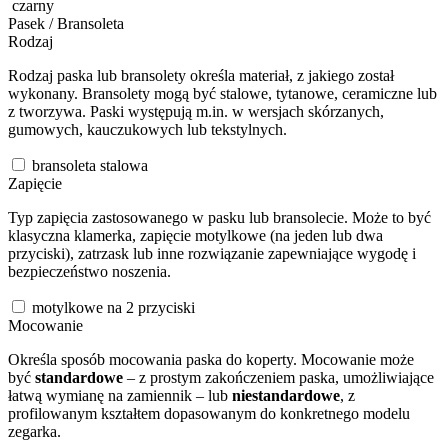
czarny
Pasek / Bransoleta
Rodzaj
Rodzaj paska lub bransolety określa materiał, z jakiego został
wykonany. Bransolety mogą być stalowe, tytanowe, ceramiczne lub
z tworzywa. Paski występują m.in. w wersjach skórzanych,
gumowych, kauczukowych lub tekstylnych.
bransoleta stalowa
Zapięcie
Typ zapięcia zastosowanego w pasku lub bransolecie. Może to być
klasyczna klamerka, zapięcie motylkowe (na jeden lub dwa
przyciski), zatrzask lub inne rozwiązanie zapewniające wygodę i
bezpieczeństwo noszenia.
motylkowe na 2 przyciski
Mocowanie
Określa sposób mocowania paska do koperty. Mocowanie może
być
standardowe
– z prostym zakończeniem paska, umożliwiające
łatwą wymianę na zamiennik – lub
niestandardowe
, z
profilowanym kształtem dopasowanym do konkretnego modelu
zegarka.