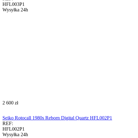
HFL003P1
Wysyłka 24h
‍2 600‍
zł
Seiko Rotocall 1980s Reborn Digital Quartz HFL002P1
REF:
HFL002P1
Wysyłka 24h