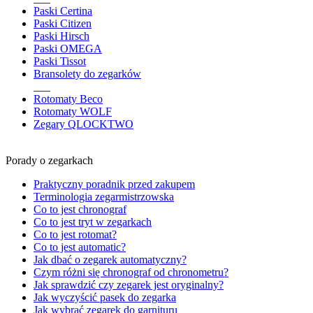
Paski Certina
Paski Citizen
Paski Hirsch
Paski OMEGA
Paski Tissot
Bransolety do zegarków
___
Rotomaty Beco
Rotomaty WOLF
Zegary QLOCKTWO
Porady o zegarkach
Praktyczny poradnik przed zakupem
Terminologia zegarmistrzowska
Co to jest chronograf
Co to jest tryt w zegarkach
Co to jest rotomat?
Co to jest automatic?
Jak dbać o zegarek automatyczny?
Czym różni się chronograf od chronometru?
Jak sprawdzić czy zegarek jest oryginalny?
Jak wyczyścić pasek do zegarka
Jak wybrać zegarek do garnituru