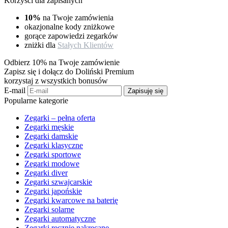
Korzyści dla zapisanych
10%
na Twoje zamówienia
okazjonalne kody zniżkowe
gorące zapowiedzi zegarków
zniżki dla
Stałych Klientów
Odbierz 10% na Twoje zamówienie
Zapisz się i dołącz do Doliński Premium
korzystaj z wszystkich bonusów
E-mail
Zapisuję się
Popularne kategorie
Zegarki – pełna oferta
Zegarki męskie
Zegarki damskie
Zegarki klasyczne
Zegarki sportowe
Zegarki modowe
Zegarki diver
Zegarki szwajcarskie
Zegarki japońskie
Zegarki kwarcowe na baterię
Zegarki solarne
Zegarki automatyczne
Zegarki ręcznie nakręcane