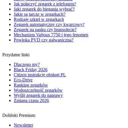
Jak połączyć zegarek z telefonem?
Jaki zegarek do biegania wybrać?
Jakie są tarcze w zegarkach?
Rodzaje szkieł w zegarkach
Zegarek automatyczny czy kwarcowy?
Zegarek na pasku czy bransolecie?
Mechanizm Valjoux 7750 i jego fenomen
Powłoka PVD czy galwaniczna?
Przydatne linki
Dlaczego my?
Black Friday 2026
Citizen instrukcje obsługi PL
Eco-Drive
Ranking zegarków
Wodoszczelność zegarków
Wyślij zegarek do naprawy
Zmiana czasu 2026
Doliński Premium
Newsletter