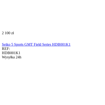
‍2 100‍
zł
Seiko 5 Sports GMT Field Series HDB001K1
REF:
HDB001K1
Wysyłka 24h