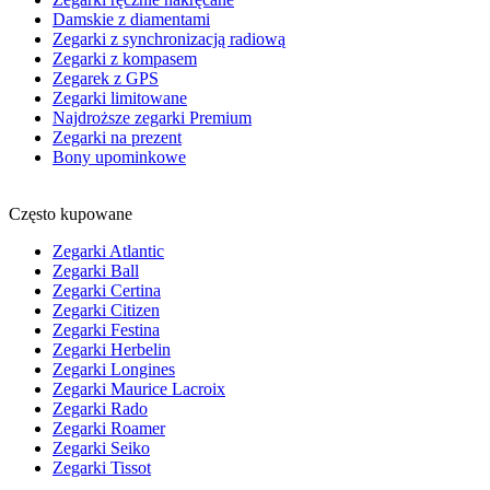
Damskie z diamentami
Zegarki z synchronizacją radiową
Zegarki z kompasem
Zegarek z GPS
Zegarki limitowane
Najdroższe zegarki Premium
Zegarki na prezent
Bony upominkowe
Często kupowane
Zegarki Atlantic
Zegarki Ball
Zegarki Certina
Zegarki Citizen
Zegarki Festina
Zegarki Herbelin
Zegarki Longines
Zegarki Maurice Lacroix
Zegarki Rado
Zegarki Roamer
Zegarki Seiko
Zegarki Tissot
___