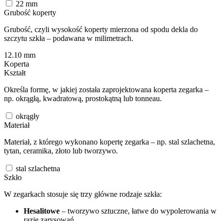
22
mm
Grubość koperty
Grubość, czyli wysokość koperty mierzona od spodu dekla do
szczytu szkła – podawana w milimetrach.
12.10
mm
Koperta
Kształt
Określa formę, w jakiej została zaprojektowana koperta zegarka –
np. okrągłą, kwadratową, prostokątną lub tonneau.
okrągły
Materiał
Materiał, z którego wykonano kopertę zegarka – np. stal szlachetna,
tytan, ceramika, złoto lub tworzywo.
stal szlachetna
Szkło
W zegarkach stosuje się trzy główne rodzaje szkła:
Hesalitowe
– tworzywo sztuczne, łatwe do wypolerowania w
razie zarysowań.