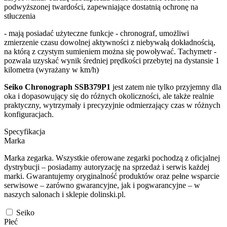
podwyższonej twardości, zapewniające dostatnią ochronę na
stłuczenia
- mają posiadać użyteczne funkcje - chronograf, umożliwi
zmierzenie czasu dowolnej aktywności z niebywałą dokładnością,
na którą z czystym sumieniem można się powoływać. Tachymetr -
pozwala uzyskać wynik średniej prędkości przebytej na dystansie 1
kilometra (wyrażany w km/h)
Seiko Chronograph SSB379P1
jest zatem nie tylko przyjemny dla
oka i dopasowujący się do różnych okoliczności, ale także realnie
praktyczny, wytrzymały i precyzyjnie odmierzający czas w różnych
konfiguracjach.
Specyfikacja
Marka
Marka zegarka. Wszystkie oferowane zegarki pochodzą z oficjalnej
dystrybucji – posiadamy autoryzację na sprzedaż i serwis każdej
marki. Gwarantujemy oryginalność produktów oraz pełne wsparcie
serwisowe – zarówno gwarancyjne, jak i pogwarancyjne – w
naszych salonach i sklepie dolinski.pl.
Seiko
Płeć