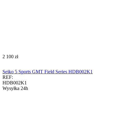
‍2 100‍
zł
Seiko 5 Sports GMT Field Series HDB002K1
REF:
HDB002K1
Wysyłka 24h