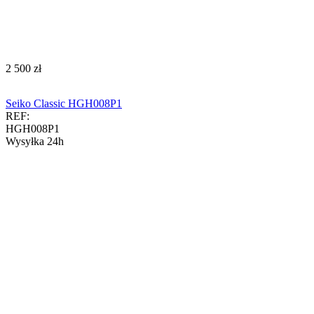
‍2 500‍
zł
Seiko Classic HGH008P1
REF:
HGH008P1
Wysyłka 24h