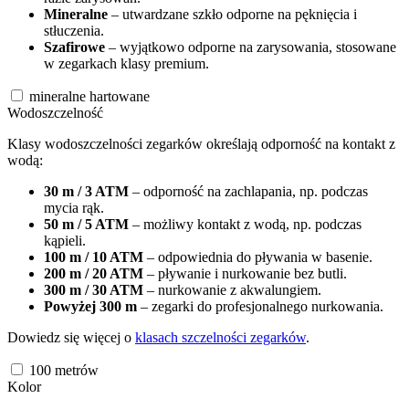
Mineralne
– utwardzane szkło odporne na pęknięcia i
stłuczenia.
Szafirowe
– wyjątkowo odporne na zarysowania, stosowane
w zegarkach klasy premium.
mineralne hartowane
Wodoszczelność
Klasy wodoszczelności zegarków określają odporność na kontakt z
wodą:
30 m / 3 ATM
– odporność na zachlapania, np. podczas
mycia rąk.
50 m / 5 ATM
– możliwy kontakt z wodą, np. podczas
kąpieli.
100 m / 10 ATM
– odpowiednia do pływania w basenie.
200 m / 20 ATM
– pływanie i nurkowanie bez butli.
300 m / 30 ATM
– nurkowanie z akwalungiem.
Powyżej 300 m
– zegarki do profesjonalnego nurkowania.
Dowiedz się więcej o
klasach szczelności zegarków
.
100
metrów
Kolor