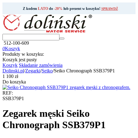
Z kodem
LATO
do
-20%
lub prezent w koszyku!
SPRAWDŹ
512-100-609
0
Koszyk
Produkty w koszyku:
Koszyk jest pusty
Koszyk
Składanie zamówienia
Dolinski.pl
/
Zegarki
/
Seiko
/
Seiko Chronograph SSB379P1
‍1 100‍
zł
Do koszyka
REF:
SSB379P1
Zegarek męski Seiko
Chronograph SSB379P1