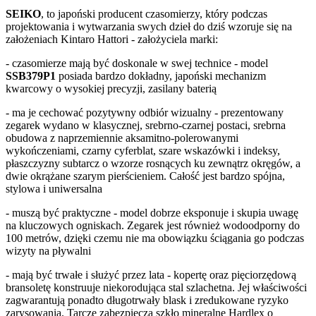
SEIKO
, to japoński producent czasomierzy, który podczas
projektowania i wytwarzania swych dzieł do dziś wzoruje się na
założeniach Kintaro Hattori - założyciela marki:
- czasomierze mają być doskonale w swej technice - model
SSB379P1
posiada bardzo dokładny, japoński mechanizm
kwarcowy o wysokiej precyzji, zasilany baterią
- ma je cechować pozytywny odbiór wizualny - prezentowany
zegarek wydano w klasycznej, srebrno-czarnej postaci, srebrna
obudowa z naprzemiennie aksamitno-polerowanymi
wykończeniami, czarny cyferblat, szare wskazówki i indeksy,
płaszczyzny subtarcz o wzorze rosnących ku zewnątrz okręgów, a
dwie okrążane szarym pierścieniem. Całość jest bardzo spójna,
stylowa i uniwersalna
- muszą być praktyczne - model dobrze eksponuje i skupia uwagę
na kluczowych ogniskach. Zegarek jest również wodoodporny do
100 metrów, dzięki czemu nie ma obowiązku ściągania go podczas
wizyty na pływalni
- mają być trwałe i służyć przez lata - kopertę oraz pięciorzędową
bransoletę konstruuje niekorodująca stal szlachetna. Jej właściwości
zagwarantują ponadto długotrwały blask i zredukowane ryzyko
zarysowania. Tarczę zabezpiecza szkło mineralne Hardlex o