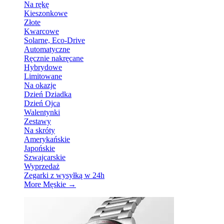
Na rękę
Kieszonkowe
Złote
Kwarcowe
Solarne, Eco-Drive
Automatyczne
Ręcznie nakręcane
Hybrydowe
Limitowane
Na okazje
Dzień Dziadka
Dzień Ojca
Walentynki
Zestawy
Na skróty
Amerykańskie
Japońskie
Szwajcarskie
Wyprzedaż
Zegarki z wysyłką w 24h
More Męskie
→