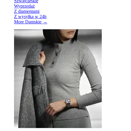
Szwajcarskie
Wyprzedaż
Z diamentami
Z wysyłką w 24h
More Damskie
→