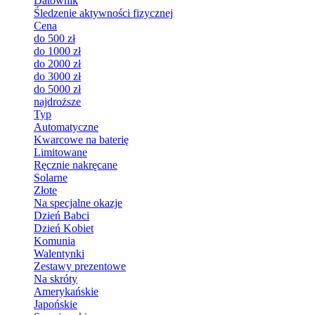
Datownik
Śledzenie aktywności fizycznej
Cena
do 500 zł
do 1000 zł
do 2000 zł
do 3000 zł
do 5000 zł
najdroższe
Typ
Automatyczne
Kwarcowe na baterię
Limitowane
Ręcznie nakręcane
Solarne
Złote
Na specjalne okazje
Dzień Babci
Dzień Kobiet
Komunia
Walentynki
Zestawy prezentowe
Na skróty
Amerykańskie
Japońskie