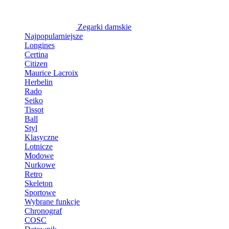
Zegarki damskie
Najpopularniejsze
Longines
Certina
Citizen
Maurice Lacroix
Herbelin
Rado
Seiko
Tissot
Ball
Styl
Klasyczne
Lotnicze
Modowe
Nurkowe
Retro
Skeleton
Sportowe
Wybrane funkcje
Chronograf
COSC