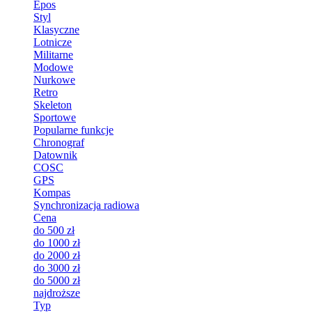
Epos
Styl
Klasyczne
Lotnicze
Militarne
Modowe
Nurkowe
Retro
Skeleton
Sportowe
Popularne funkcje
Chronograf
Datownik
COSC
GPS
Kompas
Synchronizacja radiowa
Cena
do 500 zł
do 1000 zł
do 2000 zł
do 3000 zł
do 5000 zł
najdroższe
Typ