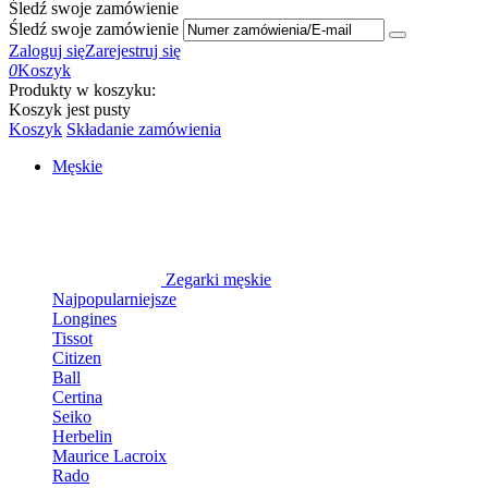
Śledź swoje zamówienie
Śledź swoje zamówienie
Zaloguj się
Zarejestruj się
0
Koszyk
Produkty w koszyku:
Koszyk jest pusty
Koszyk
Składanie zamówienia
Męskie
Zegarki męskie
Najpopularniejsze
Longines
Tissot
Citizen
Ball
Certina
Seiko
Herbelin
Maurice Lacroix
Rado