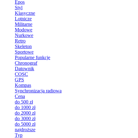
Epos
Styl
Klasyczne
Lotnicze
Militarne
Modowe
Nurkowe
Retro
Skeleton
Sportowe
Popularne funkcje
Chronograf
Datownik
COSC
GPS
Kompas
Synchronizacja radiowa
Cena
do 500 zł
do 1000 zł
do 2000 zł
do 3000 zł
do 5000 zł
najdroższe
Typ