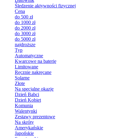
Datownik
Śledzenie aktywności fizycznej
Cena
do 500 zł
do 1000 zł
do 2000 zł
do 3000 zł
do 5000 zł
najdroższe
Typ
Automatyczne
Kwarcowe na baterię
Limitowane
Ręcznie nakręcane
Solarne
Złote
Na specjalne okazje
Dzień Babci
Dzień Kobiet
Komunia
Walentynki
Zestawy prezentowe
Na skróty
Amerykańskie
Japońskie