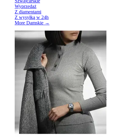
Szwajcarskie
Wyprzedaż
Z diamentami
Z wysyłką w 24h
More Damskie
→