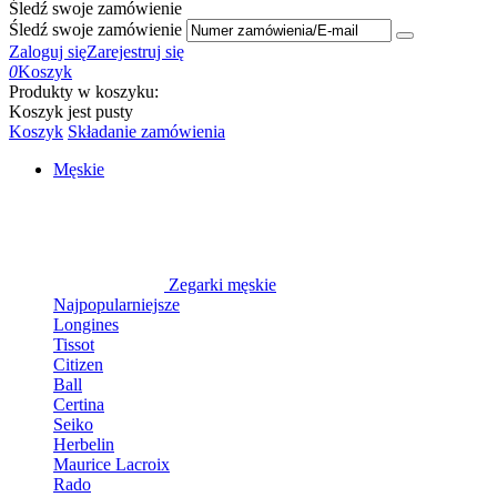
Śledź swoje zamówienie
Śledź swoje zamówienie
Zaloguj się
Zarejestruj się
0
Koszyk
Produkty w koszyku:
Koszyk jest pusty
Koszyk
Składanie zamówienia
Męskie
Zegarki męskie
Najpopularniejsze
Longines
Tissot
Citizen
Ball
Certina
Seiko
Herbelin
Maurice Lacroix
Rado