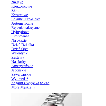
Na rękę
Kieszonkowe
Złote
Kwarcowe
Solarne, Eco-Drive
Automatyczne
Ręcznie nakręcane
Hybrydowe
Limitowane
Na okazje
Dzień Dziadka
Dzień Ojca
Walentynki
Zestawy
Na skróty
Amerykańskie
Japońskie
Szwajcarskie
Wyprzedaż
Zegarki z wysyłką w 24h
More Męskie
→