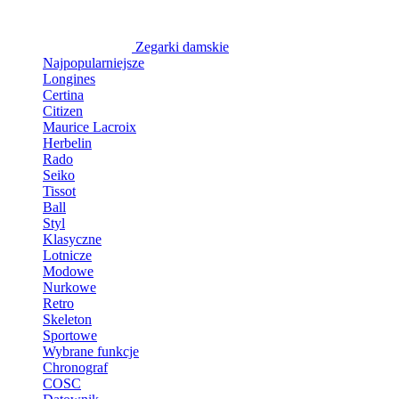
Zegarki damskie
Najpopularniejsze
Longines
Certina
Citizen
Maurice Lacroix
Herbelin
Rado
Seiko
Tissot
Ball
Styl
Klasyczne
Lotnicze
Modowe
Nurkowe
Retro
Skeleton
Sportowe
Wybrane funkcje
Chronograf
COSC