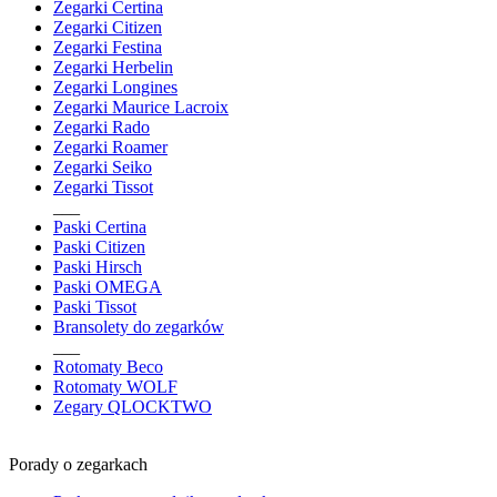
Zegarki Certina
Zegarki Citizen
Zegarki Festina
Zegarki Herbelin
Zegarki Longines
Zegarki Maurice Lacroix
Zegarki Rado
Zegarki Roamer
Zegarki Seiko
Zegarki Tissot
___
Paski Certina
Paski Citizen
Paski Hirsch
Paski OMEGA
Paski Tissot
Bransolety do zegarków
___
Rotomaty Beco
Rotomaty WOLF
Zegary QLOCKTWO
Porady o zegarkach