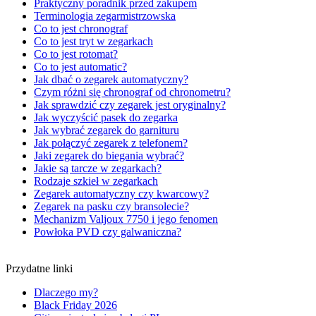
Praktyczny poradnik przed zakupem
Terminologia zegarmistrzowska
Co to jest chronograf
Co to jest tryt w zegarkach
Co to jest rotomat?
Co to jest automatic?
Jak dbać o zegarek automatyczny?
Czym różni się chronograf od chronometru?
Jak sprawdzić czy zegarek jest oryginalny?
Jak wyczyścić pasek do zegarka
Jak wybrać zegarek do garnituru
Jak połączyć zegarek z telefonem?
Jaki zegarek do biegania wybrać?
Jakie są tarcze w zegarkach?
Rodzaje szkieł w zegarkach
Zegarek automatyczny czy kwarcowy?
Zegarek na pasku czy bransolecie?
Mechanizm Valjoux 7750 i jego fenomen
Powłoka PVD czy galwaniczna?
Przydatne linki
Dlaczego my?
Black Friday 2026