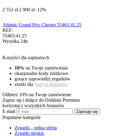
‍2 552‍
zł
‍2 900‍
zł
-12%
Atlantic Grand Prix Chrono 55463.41.25
REF:
55463.41.25
Wysyłka 24h
Korzyści dla zapisanych
10%
na Twoje zamówienia
okazjonalne kody zniżkowe
gorące zapowiedzi zegarków
zniżki dla
Stałych Klientów
Odbierz 10% na Twoje zamówienie
Zapisz się i dołącz do Doliński Premium
korzystaj z wszystkich bonusów
E-mail
Zapisuję się
Popularne kategorie
Zegarki – pełna oferta
Zegarki męskie