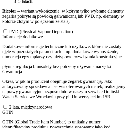
3–5 latach.
Bicolor
– wariant wykończenia, w którym tylko wybrane elementy
zegarka pokryte są powłoką galwaniczną lub PVD, np. elementy w
kolorze złotym w połączeniu ze stalą.
PVD (Physical Vapour Deposition)
Informacje dodatkowe
Dodatkowe informacje techniczne lub użytkowe, które nie zostały
ujęte w pozostałych parametrach – np. dodatkowe wyposażenie,
numeracja egzemplarzy czy nietypowe rozwiązania konstrukcyjne.
płynna regulacja bransolety bez potrzeby używania narzędzi
Gwarancja
Okres, w jakim producent obejmuje zegarek gwarancją. Jako
autoryzowany sprzedawca i serwis oferowanych marek, realizujemy
naprawy gwarancyjne bezpośrednio w naszym serwisie Doliński
Watch Service we Wrocławiu przy pl. Uniwersyteckim 15B.
2 lata, międzynarodowa
GTIN
GTIN (Global Trade Item Number) to unikalny numer
identyfikacyjny produktu, powszechnie stosowany jako kod