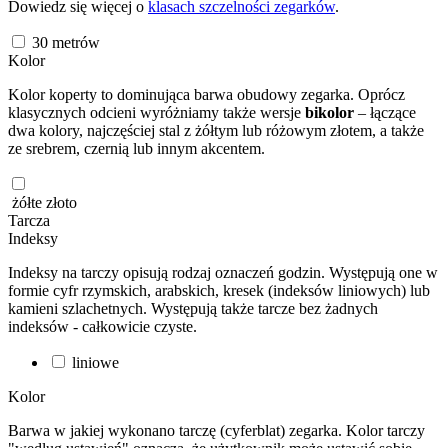
Dowiedz się więcej o
klasach szczelności zegarków
.
30
metrów
Kolor
Kolor koperty to dominująca barwa obudowy zegarka. Oprócz
klasycznych odcieni wyróżniamy także wersje
bikolor
– łączące
dwa kolory, najczęściej stal z żółtym lub różowym złotem, a także
ze srebrem, czernią lub innym akcentem.
żółte złoto
Tarcza
Indeksy
Indeksy na tarczy opisują rodzaj oznaczeń godzin. Występują one w
formie cyfr rzymskich, arabskich, kresek (indeksów liniowych) lub
kamieni szlachetnych. Występują także tarcze bez żadnych
indeksów - całkowicie czyste.
liniowe
Kolor
Barwa w jakiej wykonano tarczę (cyferblat) zegarka. Kolor tarczy