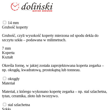
14
mm
Grubość koperty
Grubość, czyli wysokość koperty mierzona od spodu dekla do
szczytu szkła – podawana w milimetrach.
7
mm
Koperta
Kształt
Określa formę, w jakiej została zaprojektowana koperta zegarka –
np. okrągłą, kwadratową, prostokątną lub tonneau.
okrągły
Materiał
Materiał, z którego wykonano kopertę zegarka – np. stal szlachetna,
tytan, ceramika, złoto lub tworzywo.
stal szlachetna
Szkło