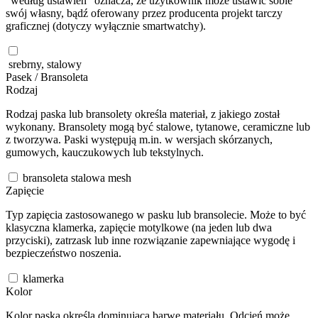
"według ustawień" oznacza, że użytkownik może ustawić sobie
swój własny, bądź oferowany przez producenta projekt tarczy
graficznej (dotyczy wyłącznie smartwatchy).
srebrny, stalowy
Pasek / Bransoleta
Rodzaj
Rodzaj paska lub bransolety określa materiał, z jakiego został
wykonany. Bransolety mogą być stalowe, tytanowe, ceramiczne lub
z tworzywa. Paski występują m.in. w wersjach skórzanych,
gumowych, kauczukowych lub tekstylnych.
bransoleta stalowa mesh
Zapięcie
Typ zapięcia zastosowanego w pasku lub bransolecie. Może to być
klasyczna klamerka, zapięcie motylkowe (na jeden lub dwa
przyciski), zatrzask lub inne rozwiązanie zapewniające wygodę i
bezpieczeństwo noszenia.
klamerka
Kolor
Kolor paska określa dominującą barwę materiału. Odcień może