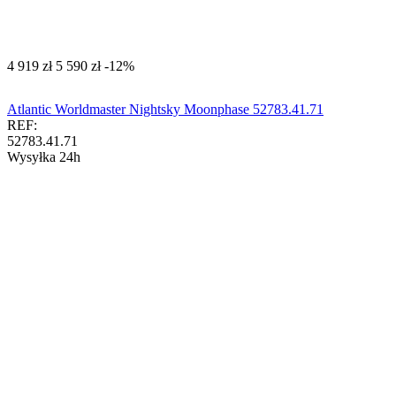
‍4 919‍
zł
‍5 590‍
zł
-12%
Atlantic Worldmaster Nightsky Moonphase 52783.41.71
REF:
52783.41.71
Wysyłka 24h