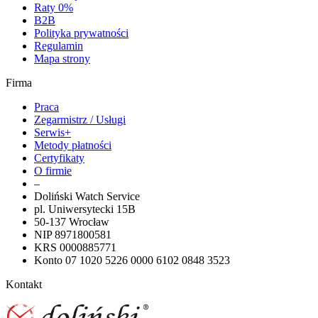
Raty 0%
B2B
Polityka prywatności
Regulamin
Mapa strony
Firma
Praca
Zegarmistrz / Usługi
Serwis+
Metody płatności
Certyfikaty
O firmie
–
Doliński Watch Service
pl. Uniwersytecki 15B
50-137 Wrocław
NIP 8971800581
KRS 0000885771
Konto 07 1020 5226 0000 6102 0848 3523
Kontakt