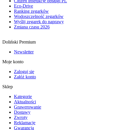
Citizen instrukcje obsługi PL
Eco-Drive
Ranking zegarków
Wodoszczelność zegarków
Wyślij zegarek do naprawy
Zmiana czasu 2026
Doliński Premium
Newsletter
Moje konto
Zaloguj się
Załóż konto
Sklep
Kategorie
Aktualności
Grawerowanie
Dostawy
Zwroty
Reklamacje
Gwarancja