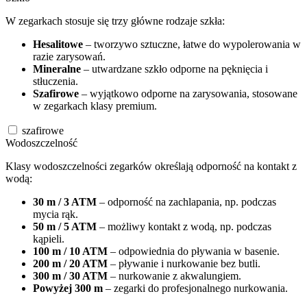
W zegarkach stosuje się trzy główne rodzaje szkła:
Hesalitowe
– tworzywo sztuczne, łatwe do wypolerowania w
razie zarysowań.
Mineralne
– utwardzane szkło odporne na pęknięcia i
stłuczenia.
Szafirowe
– wyjątkowo odporne na zarysowania, stosowane
w zegarkach klasy premium.
szafirowe
Wodoszczelność
Klasy wodoszczelności zegarków określają odporność na kontakt z
wodą:
30 m / 3 ATM
– odporność na zachlapania, np. podczas
mycia rąk.
50 m / 5 ATM
– możliwy kontakt z wodą, np. podczas
kąpieli.
100 m / 10 ATM
– odpowiednia do pływania w basenie.
200 m / 20 ATM
– pływanie i nurkowanie bez butli.
300 m / 30 ATM
– nurkowanie z akwalungiem.
Powyżej 300 m
– zegarki do profesjonalnego nurkowania.