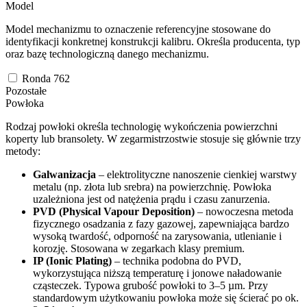
Model
Model mechanizmu to oznaczenie referencyjne stosowane do
identyfikacji konkretnej konstrukcji kalibru. Określa producenta, typ
oraz bazę technologiczną danego mechanizmu.
Ronda 762
Pozostałe
Powłoka
Rodzaj powłoki określa technologię wykończenia powierzchni
koperty lub bransolety. W zegarmistrzostwie stosuje się głównie trzy
metody:
Galwanizacja
– elektrolityczne nanoszenie cienkiej warstwy
metalu (np. złota lub srebra) na powierzchnię. Powłoka
uzależniona jest od natężenia prądu i czasu zanurzenia.
PVD (Physical Vapour Deposition)
– nowoczesna metoda
fizycznego osadzania z fazy gazowej, zapewniająca bardzo
wysoką twardość, odporność na zarysowania, utlenianie i
korozję. Stosowana w zegarkach klasy premium.
IP (Ionic Plating)
– technika podobna do PVD,
wykorzystująca niższą temperaturę i jonowe naładowanie
cząsteczek. Typowa grubość powłoki to 3–5 µm. Przy
standardowym użytkowaniu powłoka może się ścierać po ok.