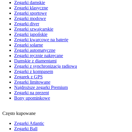
Zegarki damskie
Zegarki klasyczne
Zegarki sportowe
Zegarki modowe
Zegarki diver
Zegarki szwajcarskie
Zegarki japońskie
Zegarki kwarcowe na baterię
Zegarki solarne
Zegarki automatyczne
Zegarki ręcznie nakręcane
Damskie z diamentami
Zegarki z synchronizacją radiową
Zegarki z kompasem
Zegarek z GPS
Zegarki limitowane
Najdroższe zegarki Premium
Zegarki na prezent
Bony upominkowe
Często kupowane
Zegarki Atlantic
Zegarki Ball