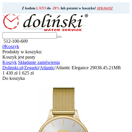
Z kodem
LATO
do
-20%
lub prezent w koszyku!
SPRAWDŹ
512-100-609
0
Koszyk
Produkty w koszyku:
Koszyk jest pusty
Koszyk
Składanie zamówienia
Dolinski.pl
/
Zegarki
/
Atlantic
/
Atlantic Elegance 29038.45.21MB
‍1 430‍
zł
‍1 625‍
zł
Do koszyka