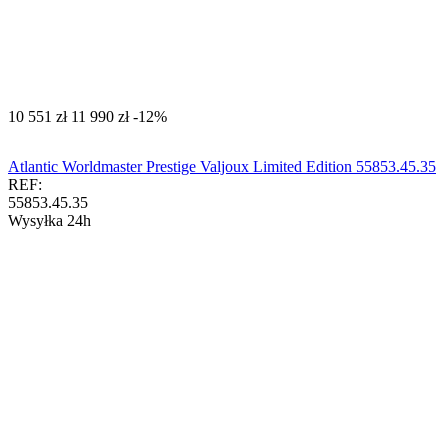
‍10 551‍
zł
‍11 990‍
zł
-12%
Atlantic Worldmaster Prestige Valjoux Limited Edition 55853.45.35
REF:
55853.45.35
Wysyłka 24h