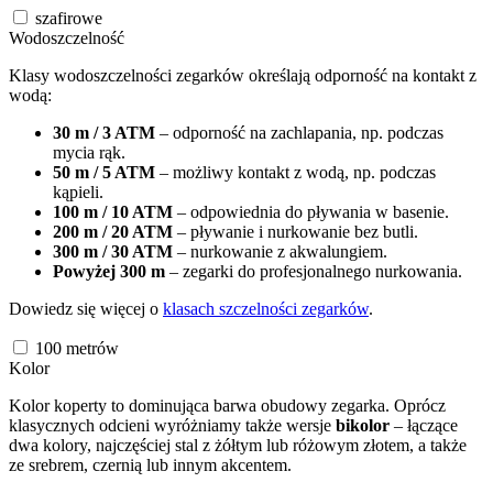
szafirowe
Wodoszczelność
Klasy wodoszczelności zegarków określają odporność na kontakt z
wodą:
30 m / 3 ATM
– odporność na zachlapania, np. podczas
mycia rąk.
50 m / 5 ATM
– możliwy kontakt z wodą, np. podczas
kąpieli.
100 m / 10 ATM
– odpowiednia do pływania w basenie.
200 m / 20 ATM
– pływanie i nurkowanie bez butli.
300 m / 30 ATM
– nurkowanie z akwalungiem.
Powyżej 300 m
– zegarki do profesjonalnego nurkowania.
Dowiedz się więcej o
klasach szczelności zegarków
.
100
metrów
Kolor
Kolor koperty to dominująca barwa obudowy zegarka. Oprócz
klasycznych odcieni wyróżniamy także wersje
bikolor
– łączące
dwa kolory, najczęściej stal z żółtym lub różowym złotem, a także
ze srebrem, czernią lub innym akcentem.