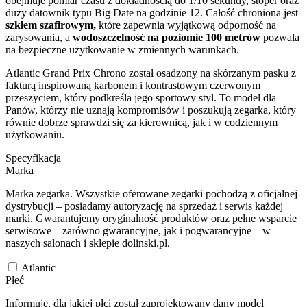
obejmuje pomiar czasu z dokładnością do 1/10 sekundy, stoper oraz
duży datownik typu Big Date na godzinie 12. Całość chroniona jest
szkłem szafirowym,
które zapewnia wyjątkową odporność na
zarysowania, a
wodoszczelność na poziomie 100 metrów
pozwala
na bezpieczne użytkowanie w zmiennych warunkach.
Atlantic Grand Prix Chrono został osadzony na skórzanym pasku z
fakturą inspirowaną karbonem i kontrastowym czerwonym
przeszyciem, który podkreśla jego sportowy styl. To model dla
Panów, którzy nie uznają kompromisów i poszukują zegarka, który
równie dobrze sprawdzi się za kierownicą, jak i w codziennym
użytkowaniu.
Specyfikacja
Marka
Marka zegarka. Wszystkie oferowane zegarki pochodzą z oficjalnej
dystrybucji – posiadamy autoryzację na sprzedaż i serwis każdej
marki. Gwarantujemy oryginalność produktów oraz pełne wsparcie
serwisowe – zarówno gwarancyjne, jak i pogwarancyjne – w
naszych salonach i sklepie dolinski.pl.
Atlantic
Płeć
Informuje, dla jakiej płci został zaprojektowany dany model