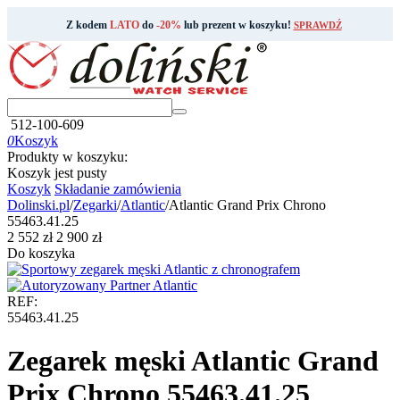
Z kodem
LATO
do
-20%
lub prezent w koszyku!
SPRAWDŹ
512-100-609
0
Koszyk
Produkty w koszyku:
Koszyk jest pusty
Koszyk
Składanie zamówienia
Dolinski.pl
/
Zegarki
/
Atlantic
/
Atlantic Grand Prix Chrono
55463.41.25
‍2 552‍
zł
‍2 900‍
zł
Do koszyka
REF:
55463.41.25
Zegarek męski Atlantic Grand
Prix Chrono 55463.41.25