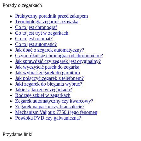
Porady o zegarkach
Praktyczny poradnik przed zakupem
Terminologia zegarmistrzowska
Co to jest chronograf
Co to jest tryt w zegarkach
Co to jest rotomat?
Co to jest automatic?
Jak dbać o zegarek automatyczny?
Czym różni się chronograf od chronometru?
Jak sprawdzić czy zegarek jest oryginalny?
Jak wyczyścić pasek do zegarka
Jak wybrać zegarek do garnituru
Jak połączyć zegarek z telefonem?
Jaki zegarek do biegania wybrać?
Jakie są tarcze w zegarkach?
Rodzaje szkieł w zegarkach
Zegarek automatyczny czy kwarcowy?
Zegarek na pasku czy bransolecie?
Mechanizm Valjoux 7750 i jego fenomen
Powłoka PVD czy galwaniczna?
Przydatne linki