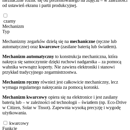
nieznacznie różnić się od prezentowanego na zdjęciu – w zależności
od ustawień ekranu i partii produkcyjnej.
czarny
Mechanizm
Typ
Mechanizmy zegarków dzielą się na
mechaniczne
(ręczne lub
automatyczne) oraz
kwarcowe
(zasilane baterią lub światłem).
Mechanizm automatyczny
to konstrukcja mechaniczna, która
nakręca się samoczynnie dzięki ruchowi nadgarstka – za pomocą
wahnika wewnątrz koperty. Nie zawiera elektroniki i stanowi
przykład tradycyjnego zegarmistrzostwa.
Mechanizm ręczny
również jest całkowicie mechaniczny, lecz
wymaga regularnego nakręcania za pomocą koronki.
Mechanizm kwarcowy
opiera się na elektronice i jest zasilany
baterią lub – w zależności od technologii – światłem (np. Eco-Drive
w Citizen, Solar w Tissot). Zapewnia wysoką precyzję i wygodę
użytkowania.
kwarcowy
Funkcje