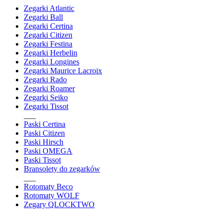
Zegarki Atlantic
Zegarki Ball
Zegarki Certina
Zegarki Citizen
Zegarki Festina
Zegarki Herbelin
Zegarki Longines
Zegarki Maurice Lacroix
Zegarki Rado
Zegarki Roamer
Zegarki Seiko
Zegarki Tissot
___
Paski Certina
Paski Citizen
Paski Hirsch
Paski OMEGA
Paski Tissot
Bransolety do zegarków
___
Rotomaty Beco
Rotomaty WOLF
Zegary QLOCKTWO