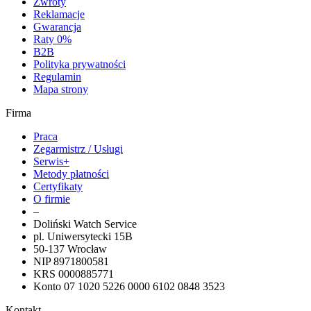
Zwroty
Reklamacje
Gwarancja
Raty 0%
B2B
Polityka prywatności
Regulamin
Mapa strony
Firma
Praca
Zegarmistrz / Usługi
Serwis+
Metody płatności
Certyfikaty
O firmie
–
Doliński Watch Service
pl. Uniwersytecki 15B
50-137 Wrocław
NIP 8971800581
KRS 0000885771
Konto 07 1020 5226 0000 6102 0848 3523
Kontakt