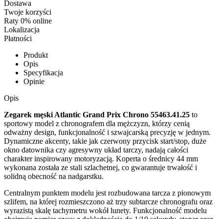
Dostawa
Twoje korzyści
Raty 0% online
Lokalizacja
Płatności
Produkt
Opis
Specyfikacja
Opinie
Opis
Zegarek męski Atlantic Grand Prix Chrono 55463.41.25
to
sportowy model z chronografem dla mężczyzn, którzy cenią
odważny design, funkcjonalność i szwajcarską precyzję w jednym.
Dynamiczne akcenty, takie jak czerwony przycisk start/stop, duże
okno datownika czy agresywny układ tarczy, nadają całości
charakter inspirowany motoryzacją. Koperta o średnicy 44 mm
wykonana została ze stali szlachetnej, co gwarantuje trwałość i
solidną obecność na nadgarstku.
Centralnym punktem modelu jest rozbudowana tarcza z pionowym
szlifem, na której rozmieszczono aż trzy subtarcze chronografu oraz
wyrazistą skalę tachymetru wokół lunety. Funkcjonalność modelu