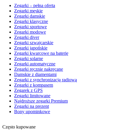
Zegarki – pełna oferta
Zegarki męskie
Zegarki damskie
Zegarki klasyczne
Zegarki sportowe
Zegarki modowe
Zegarki diver
Zegarki szwajcarskie
Zegarki japońskie
Zegarki kwarcowe na baterię
Zegarki solarne
Zegarki automatyczne
Zegarki ręcznie nakręcane
Damskie z diamentami
Zegarki z synchronizacją radiową
Zegarki z kompasem
Zegarek z GPS
Zegarki limitowane
Najdroższe zegarki Premium
Zegarki na prezent
Bony upominkowe
Często kupowane