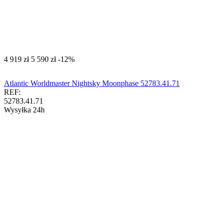
‍4 919‍
zł
‍5 590‍
zł
-12%
Atlantic Worldmaster Nightsky Moonphase 52783.41.71
REF:
52783.41.71
Wysyłka 24h