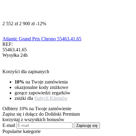
‍2 552‍
zł
‍2 900‍
zł
-12%
Atlantic Grand Prix Chrono 55463.41.65
REF:
55463.41.65
Wysyłka 24h
Korzyści dla zapisanych
10%
na Twoje zamówienia
okazjonalne kody zniżkowe
gorące zapowiedzi zegarków
zniżki dla
Stałych Klientów
Odbierz 10% na Twoje zamówienie
Zapisz się i dołącz do Doliński Premium
korzystaj z wszystkich bonusów
E-mail
Zapisuję się
Popularne kategorie