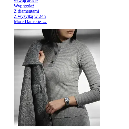
Szwajcarskie
Wyprzedaż
Z diamentami
Z wysyłką w 24h
More Damskie
→