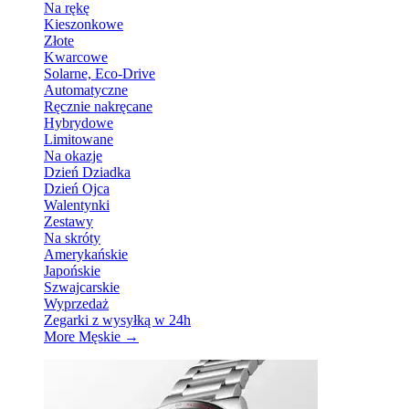
Na rękę
Kieszonkowe
Złote
Kwarcowe
Solarne, Eco-Drive
Automatyczne
Ręcznie nakręcane
Hybrydowe
Limitowane
Na okazje
Dzień Dziadka
Dzień Ojca
Walentynki
Zestawy
Na skróty
Amerykańskie
Japońskie
Szwajcarskie
Wyprzedaż
Zegarki z wysyłką w 24h
More Męskie
→