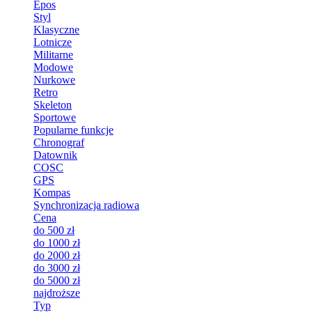
Epos
Styl
Klasyczne
Lotnicze
Militarne
Modowe
Nurkowe
Retro
Skeleton
Sportowe
Popularne funkcje
Chronograf
Datownik
COSC
GPS
Kompas
Synchronizacja radiowa
Cena
do 500 zł
do 1000 zł
do 2000 zł
do 3000 zł
do 5000 zł
najdroższe
Typ