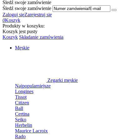
Śledź swoje zamówienie
Śledź swoje zamówienie
Zaloguj się
Zarejestruj się
0
Koszyk
Produkty w koszyku:
Koszyk jest pusty
Koszyk
Składanie zamówienia
Męskie
Zegarki męskie
Najpopularniejsze
Longines
Tissot
Citizen
Ball
Certina
Seiko
Herbelin
Maurice Lacroix
Rado