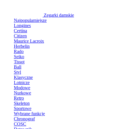
Zegarki damskie
Najpopularniejsze
Longines
Certina
Citizen
Maurice Lacroix
Herbelin
Rado
Seiko
Tissot
Ball
Styl
Klasyczne
Lotnicze
Modowe
Nurkowe
Retro
Skeleton
Sportowe
Wybrane funkcje
Chronograf
COSC