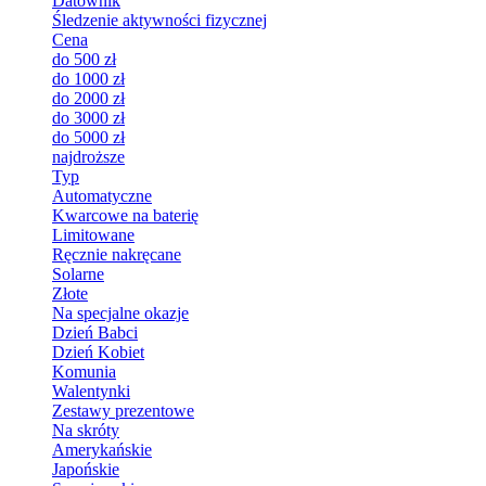
Datownik
Śledzenie aktywności fizycznej
Cena
do 500 zł
do 1000 zł
do 2000 zł
do 3000 zł
do 5000 zł
najdroższe
Typ
Automatyczne
Kwarcowe na baterię
Limitowane
Ręcznie nakręcane
Solarne
Złote
Na specjalne okazje
Dzień Babci
Dzień Kobiet
Komunia
Walentynki
Zestawy prezentowe
Na skróty
Amerykańskie
Japońskie