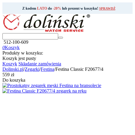
Z kodem
LATO
do
-20%
lub prezent w koszyku!
SPRAWDŹ
512-100-609
0
Koszyk
Produkty w koszyku:
Koszyk jest pusty
Koszyk
Składanie zamówienia
Dolinski.pl
/
Zegarki
/
Festina
/
Festina Classic F20677/4
‍559‍
zł
Do koszyka