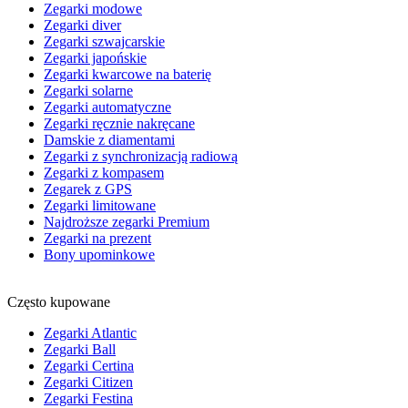
Zegarki modowe
Zegarki diver
Zegarki szwajcarskie
Zegarki japońskie
Zegarki kwarcowe na baterię
Zegarki solarne
Zegarki automatyczne
Zegarki ręcznie nakręcane
Damskie z diamentami
Zegarki z synchronizacją radiową
Zegarki z kompasem
Zegarek z GPS
Zegarki limitowane
Najdroższe zegarki Premium
Zegarki na prezent
Bony upominkowe
Często kupowane
Zegarki Atlantic
Zegarki Ball
Zegarki Certina
Zegarki Citizen
Zegarki Festina