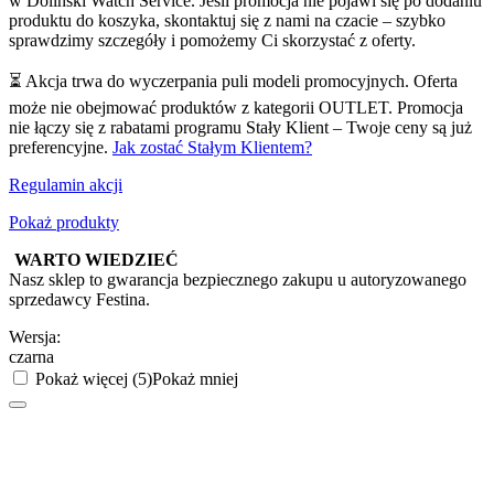
w Doliński Watch Service. Jeśli promocja nie pojawi się po dodaniu
produktu do koszyka, skontaktuj się z nami na czacie – szybko
sprawdzimy szczegóły i pomożemy Ci skorzystać z oferty.
⏳ Akcja trwa do wyczerpania puli modeli promocyjnych. Oferta
może nie obejmować produktów z kategorii OUTLET. Promocja
nie łączy się z rabatami programu Stały Klient – Twoje ceny są już
preferencyjne.
Jak zostać Stałym Klientem?
Regulamin akcji
Pokaż produkty
WARTO WIEDZIEĆ
Nasz sklep to gwarancja bezpiecznego zakupu u autoryzowanego
sprzedawcy Festina.
Wersja:
czarna
Pokaż więcej (5)
Pokaż mniej