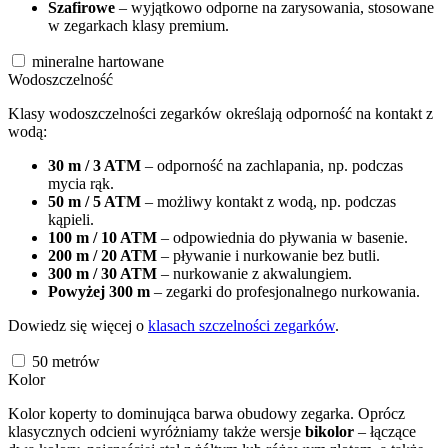
Szafirowe
– wyjątkowo odporne na zarysowania, stosowane
w zegarkach klasy premium.
mineralne hartowane
Wodoszczelność
Klasy wodoszczelności zegarków określają odporność na kontakt z
wodą:
30 m / 3 ATM
– odporność na zachlapania, np. podczas
mycia rąk.
50 m / 5 ATM
– możliwy kontakt z wodą, np. podczas
kąpieli.
100 m / 10 ATM
– odpowiednia do pływania w basenie.
200 m / 20 ATM
– pływanie i nurkowanie bez butli.
300 m / 30 ATM
– nurkowanie z akwalungiem.
Powyżej 300 m
– zegarki do profesjonalnego nurkowania.
Dowiedz się więcej o
klasach szczelności zegarków
.
50
metrów
Kolor
Kolor koperty to dominująca barwa obudowy zegarka. Oprócz
klasycznych odcieni wyróżniamy także wersje
bikolor
– łączące