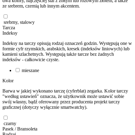
dwa kolory, najczęściej stal z żółtym lub różowym złotem, a także
ze srebrem, czernią lub innym akcentem.
srebrny, stalowy
Tarcza
Indeksy
Indeksy na tarczy opisują rodzaj oznaczeń godzin. Występują one w
formie cyfr rzymskich, arabskich, kresek (indeksów liniowych) lub
kamieni szlachetnych. Występują także tarcze bez żadnych
indeksów - całkowicie czyste.
mieszane
Kolor
Barwa w jakiej wykonano tarczę (cyferblat) zegarka. Kolor tarczy
"według ustawień" oznacza, że użytkownik może ustawić sobie
swój własny, bądź oferowany przez producenta projekt tarczy
graficznej (dotyczy wyłącznie smartwatchy).
czarny
Pasek / Bransoleta
Rodzaj