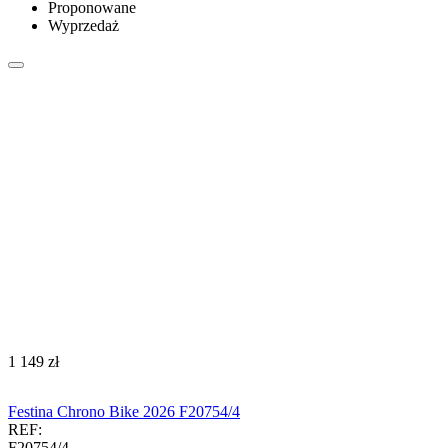
Proponowane
Wyprzedaż
‍1 149‍
zł
Festina Chrono Bike 2026 F20754/4
REF:
F20754/4