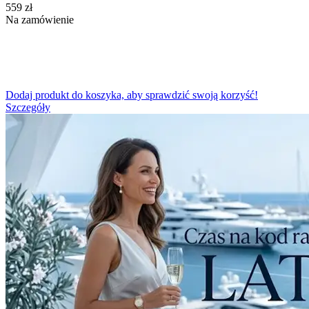
‍559‍
zł
Na zamówienie
Dodaj produkt do koszyka, aby sprawdzić swoją korzyść!
Szczegóły