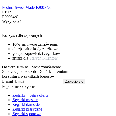
Festina Swiss Made F20084/C
REF:
F20084/C
Wysyłka 24h
Korzyści dla zapisanych
10%
na Twoje zamówienia
okazjonalne kody zniżkowe
gorące zapowiedzi zegarków
zniżki dla
Stałych Klientów
Odbierz 10% na Twoje zamówienie
Zapisz się i dołącz do Doliński Premium
korzystaj z wszystkich bonusów
E-mail
Zapisuję się
Popularne kategorie
Zegarki – pełna oferta
Zegarki męskie
Zegarki damskie
Zegarki klasyczne
Zegarki sportowe