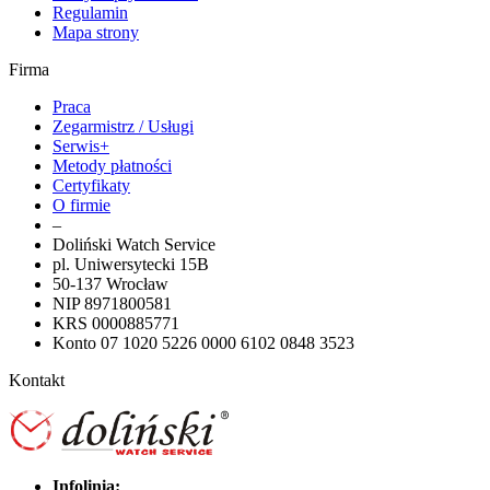
Regulamin
Mapa strony
Firma
Praca
Zegarmistrz / Usługi
Serwis+
Metody płatności
Certyfikaty
O firmie
–
Doliński Watch Service
pl. Uniwersytecki 15B
50-137 Wrocław
NIP 8971800581
KRS 0000885771
Konto 07 1020 5226 0000 6102 0848 3523
Kontakt
Infolinia: