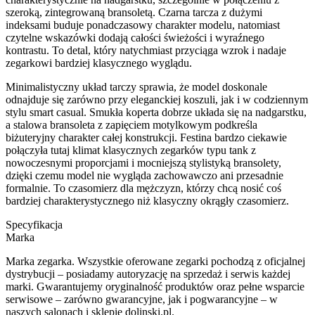
szeroką, zintegrowaną bransoletą. Czarna tarcza z dużymi
indeksami buduje ponadczasowy charakter modelu, natomiast
czytelne wskazówki dodają całości świeżości i wyraźnego
kontrastu. To detal, który natychmiast przyciąga wzrok i nadaje
zegarkowi bardziej klasycznego wyglądu.
Minimalistyczny układ tarczy sprawia, że model doskonale
odnajduje się zarówno przy eleganckiej koszuli, jak i w codziennym
stylu smart casual. Smukła koperta dobrze układa się na nadgarstku,
a stalowa bransoleta z zapięciem motylkowym podkreśla
biżuteryjny charakter całej konstrukcji. Festina bardzo ciekawie
połączyła tutaj klimat klasycznych zegarków typu tank z
nowoczesnymi proporcjami i mocniejszą stylistyką bransolety,
dzięki czemu model nie wygląda zachowawczo ani przesadnie
formalnie. To czasomierz dla mężczyzn, którzy chcą nosić coś
bardziej charakterystycznego niż klasyczny okrągły czasomierz.
Specyfikacja
Marka
Marka zegarka. Wszystkie oferowane zegarki pochodzą z oficjalnej
dystrybucji – posiadamy autoryzację na sprzedaż i serwis każdej
marki. Gwarantujemy oryginalność produktów oraz pełne wsparcie
serwisowe – zarówno gwarancyjne, jak i pogwarancyjne – w
naszych salonach i sklepie dolinski.pl.