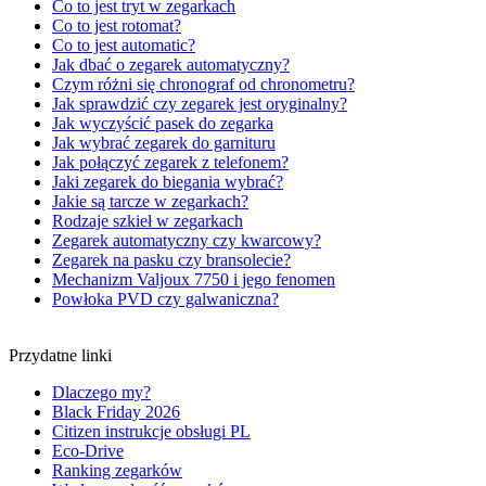
Co to jest tryt w zegarkach
Co to jest rotomat?
Co to jest automatic?
Jak dbać o zegarek automatyczny?
Czym różni się chronograf od chronometru?
Jak sprawdzić czy zegarek jest oryginalny?
Jak wyczyścić pasek do zegarka
Jak wybrać zegarek do garnituru
Jak połączyć zegarek z telefonem?
Jaki zegarek do biegania wybrać?
Jakie są tarcze w zegarkach?
Rodzaje szkieł w zegarkach
Zegarek automatyczny czy kwarcowy?
Zegarek na pasku czy bransolecie?
Mechanizm Valjoux 7750 i jego fenomen
Powłoka PVD czy galwaniczna?
Przydatne linki
Dlaczego my?
Black Friday 2026
Citizen instrukcje obsługi PL
Eco-Drive
Ranking zegarków