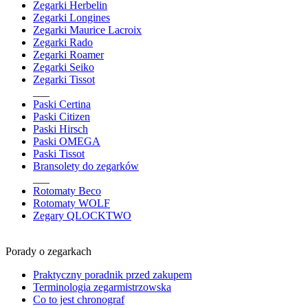
Zegarki Herbelin
Zegarki Longines
Zegarki Maurice Lacroix
Zegarki Rado
Zegarki Roamer
Zegarki Seiko
Zegarki Tissot
___
Paski Certina
Paski Citizen
Paski Hirsch
Paski OMEGA
Paski Tissot
Bransolety do zegarków
___
Rotomaty Beco
Rotomaty WOLF
Zegary QLOCKTWO
Porady o zegarkach
Praktyczny poradnik przed zakupem
Terminologia zegarmistrzowska
Co to jest chronograf