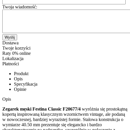
Twoja wiadomość:
Wyślij
Dostawa
Twoje korzyści
Raty 0% online
Lokalizacja
Płatności
Produkt
Opis
Specyfikacja
Opinie
Opis
Zegarek męski Festina Classic F20677/4
wyróżnia się prostokątną
kopertą inspirowaną klasycznym wzornictwem vintage, ale podaną
w nowoczesnej, bardziej wyrazistej formie. Stalowa konstrukcja o
wymiarze 40.50 mm prezentuje się elegancko i bardzo
charakterystycznie na nadgarstku, szczególnie w połączeniu z