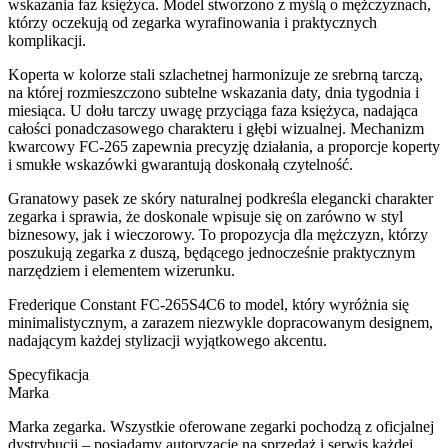
wskazania faz księżyca. Model stworzono z myślą o mężczyznach,
którzy oczekują od zegarka wyrafinowania i praktycznych
komplikacji.
Koperta w kolorze stali szlachetnej harmonizuje ze srebrną tarczą,
na której rozmieszczono subtelne wskazania daty, dnia tygodnia i
miesiąca. U dołu tarczy uwagę przyciąga faza księżyca, nadająca
całości ponadczasowego charakteru i głębi wizualnej. Mechanizm
kwarcowy FC-265 zapewnia precyzję działania, a proporcje koperty
i smukłe wskazówki gwarantują doskonałą czytelność.
Granatowy pasek ze skóry naturalnej podkreśla elegancki charakter
zegarka i sprawia, że doskonale wpisuje się on zarówno w styl
biznesowy, jak i wieczorowy. To propozycja dla mężczyzn, którzy
poszukują zegarka z duszą, będącego jednocześnie praktycznym
narzędziem i elementem wizerunku.
Frederique Constant FC-265S4C6 to model, który wyróżnia się
minimalistycznym, a zarazem niezwykle dopracowanym designem,
nadającym każdej stylizacji wyjątkowego akcentu.
Specyfikacja
Marka
Marka zegarka. Wszystkie oferowane zegarki pochodzą z oficjalnej
dystrybucji – posiadamy autoryzację na sprzedaż i serwis każdej