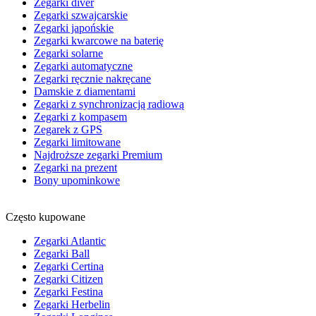
Zegarki diver
Zegarki szwajcarskie
Zegarki japońskie
Zegarki kwarcowe na baterię
Zegarki solarne
Zegarki automatyczne
Zegarki ręcznie nakręcane
Damskie z diamentami
Zegarki z synchronizacją radiową
Zegarki z kompasem
Zegarek z GPS
Zegarki limitowane
Najdroższe zegarki Premium
Zegarki na prezent
Bony upominkowe
Często kupowane
Zegarki Atlantic
Zegarki Ball
Zegarki Certina
Zegarki Citizen
Zegarki Festina
Zegarki Herbelin