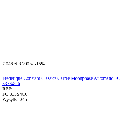
‍7 046‍
zł
‍8 290‍
zł
-15%
Frederique Constant Classics Carree Moonphase Automatic FC-
333S4C6
REF:
FC-333S4C6
Wysyłka 24h