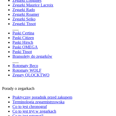
Zegarki Longines
Zegarki Maurice Lacroix
Zegarki Rado
Zegarki Roamer
Zegarki Seiko
Zegarki Tissot
___
Paski Certina
Paski Citizen
Paski Hirsch
Paski OMEGA
Paski Tissot
Bransolety do zegarków
___
Rotomaty Beco
Rotomaty WOLF
Zegary QLOCKTWO
Porady o zegarkach
Praktyczny poradnik przed zakupem
Terminologia zegarmistrzowska
Co to jest chronograf
Co to jest tryt w zegarkach
Co to jest rotomat?