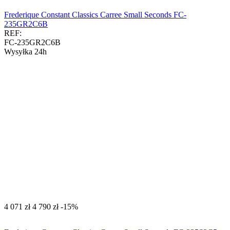
Frederique Constant Classics Carree Small Seconds FC-
235GR2C6B
REF:
FC-235GR2C6B
Wysyłka 24h
‍4 071‍
zł
‍4 790‍
zł
-15%