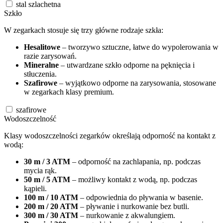
stal szlachetna
Szkło
W zegarkach stosuje się trzy główne rodzaje szkła:
Hesalitowe
– tworzywo sztuczne, łatwe do wypolerowania w
razie zarysowań.
Mineralne
– utwardzane szkło odporne na pęknięcia i
stłuczenia.
Szafirowe
– wyjątkowo odporne na zarysowania, stosowane
w zegarkach klasy premium.
szafirowe
Wodoszczelność
Klasy wodoszczelności zegarków określają odporność na kontakt z
wodą:
30 m / 3 ATM
– odporność na zachlapania, np. podczas
mycia rąk.
50 m / 5 ATM
– możliwy kontakt z wodą, np. podczas
kąpieli.
100 m / 10 ATM
– odpowiednia do pływania w basenie.
200 m / 20 ATM
– pływanie i nurkowanie bez butli.
300 m / 30 ATM
– nurkowanie z akwalungiem.