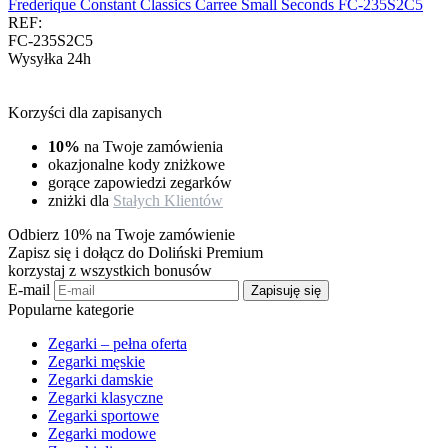
Frederique Constant Classics Carree Small Seconds FC-235S2C5
REF:
FC-235S2C5
Wysyłka 24h
Korzyści dla zapisanych
10%
na Twoje zamówienia
okazjonalne kody zniżkowe
gorące zapowiedzi zegarków
zniżki dla
Stałych Klientów
Odbierz 10% na Twoje zamówienie
Zapisz się i dołącz do Doliński Premium
korzystaj z wszystkich bonusów
E-mail
Zapisuję się
Popularne kategorie
Zegarki – pełna oferta
Zegarki męskie
Zegarki damskie
Zegarki klasyczne
Zegarki sportowe
Zegarki modowe