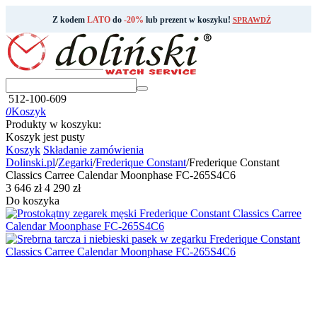
Z kodem
LATO
do
-20%
lub prezent w koszyku!
SPRAWDŹ
512-100-609
0
Koszyk
Produkty w koszyku:
Koszyk jest pusty
Koszyk
Składanie zamówienia
Dolinski.pl
/
Zegarki
/
Frederique Constant
/
Frederique Constant
Classics Carree Calendar Moonphase FC-265S4C6
‍3 646‍
zł
‍4 290‍
zł
Do koszyka