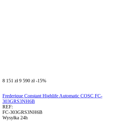
‍8 151‍
zł
‍9 590‍
zł
-15%
Frederique Constant Highlife Automatic COSC FC-
303GRS3NH6B
REF:
FC-303GRS3NH6B
Wysyłka 24h