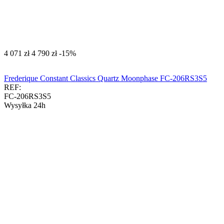
‍4 071‍
zł
‍4 790‍
zł
-15%
Frederique Constant Classics Quartz Moonphase FC-206RS3S5
REF:
FC-206RS3S5
Wysyłka 24h