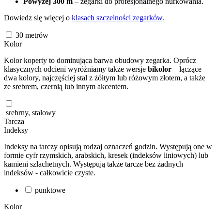
Powyżej 300 m
– zegarki do profesjonalnego nurkowania.
Dowiedz się więcej o
klasach szczelności zegarków
.
30
metrów
Kolor
Kolor koperty to dominująca barwa obudowy zegarka. Oprócz
klasycznych odcieni wyróżniamy także wersje
bikolor
– łączące
dwa kolory, najczęściej stal z żółtym lub różowym złotem, a także
ze srebrem, czernią lub innym akcentem.
srebrny, stalowy
Tarcza
Indeksy
Indeksy na tarczy opisują rodzaj oznaczeń godzin. Występują one w
formie cyfr rzymskich, arabskich, kresek (indeksów liniowych) lub
kamieni szlachetnych. Występują także tarcze bez żadnych
indeksów - całkowicie czyste.
punktowe
Kolor