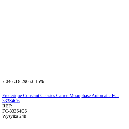
‍7 046‍
zł
‍8 290‍
zł
-15%
Frederique Constant Classics Carree Moonphase Automatic FC-
333S4C6
REF:
FC-333S4C6
Wysyłka 24h