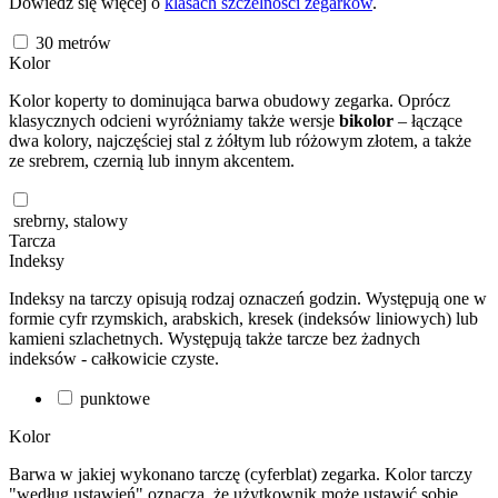
Dowiedz się więcej o
klasach szczelności zegarków
.
30
metrów
Kolor
Kolor koperty to dominująca barwa obudowy zegarka. Oprócz
klasycznych odcieni wyróżniamy także wersje
bikolor
– łączące
dwa kolory, najczęściej stal z żółtym lub różowym złotem, a także
ze srebrem, czernią lub innym akcentem.
srebrny, stalowy
Tarcza
Indeksy
Indeksy na tarczy opisują rodzaj oznaczeń godzin. Występują one w
formie cyfr rzymskich, arabskich, kresek (indeksów liniowych) lub
kamieni szlachetnych. Występują także tarcze bez żadnych
indeksów - całkowicie czyste.
punktowe
Kolor
Barwa w jakiej wykonano tarczę (cyferblat) zegarka. Kolor tarczy
"według ustawień" oznacza, że użytkownik może ustawić sobie