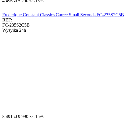
‍4 496‍
zł
‍5 290‍
zł
-15%
Frederique Constant Classics Carree Small Seconds FC-235S2C5B
REF:
FC-235S2C5B
Wysyłka 24h
‍8 491‍
zł
‍9 990‍
zł
-15%