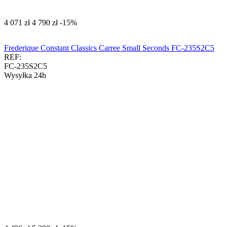
‍4 071‍
zł
‍4 790‍
zł
-15%
Frederique Constant Classics Carree Small Seconds FC-235S2C5
REF:
FC-235S2C5
Wysyłka 24h