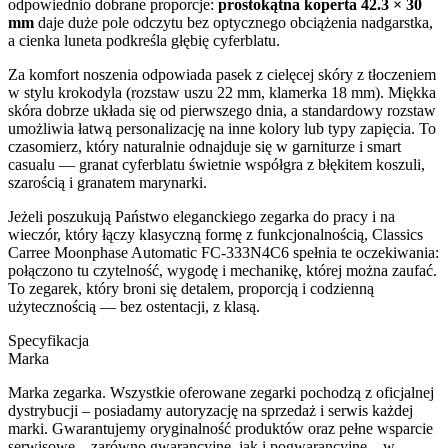
odpowiednio dobrane proporcje:
prostokątna koperta 42.3 × 30
mm
daje duże pole odczytu bez optycznego obciążenia nadgarstka,
a cienka luneta podkreśla głębię cyferblatu.
Za komfort noszenia odpowiada pasek z cielęcej skóry z tłoczeniem
w stylu krokodyla (rozstaw uszu 22 mm, klamerka 18 mm). Miękka
skóra dobrze układa się od pierwszego dnia, a standardowy rozstaw
umożliwia łatwą personalizację na inne kolory lub typy zapięcia. To
czasomierz, który naturalnie odnajduje się w garniturze i smart
casualu — granat cyferblatu świetnie współgra z błękitem koszuli,
szarością i granatem marynarki.
Jeżeli poszukują Państwo eleganckiego zegarka do pracy i na
wieczór, który łączy klasyczną formę z funkcjonalnością, Classics
Carree Moonphase Automatic FC-333N4C6 spełnia te oczekiwania:
połączono tu czytelność, wygodę i mechanikę, której można zaufać.
To zegarek, który broni się detalem, proporcją i codzienną
użytecznością — bez ostentacji, z klasą.
Specyfikacja
Marka
Marka zegarka. Wszystkie oferowane zegarki pochodzą z oficjalnej
dystrybucji – posiadamy autoryzację na sprzedaż i serwis każdej
marki. Gwarantujemy oryginalność produktów oraz pełne wsparcie
serwisowe – zarówno gwarancyjne, jak i pogwarancyjne – w