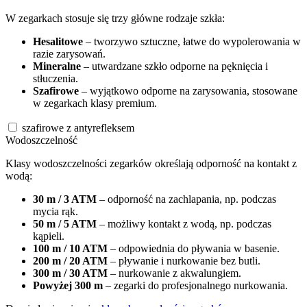
W zegarkach stosuje się trzy główne rodzaje szkła:
Hesalitowe
– tworzywo sztuczne, łatwe do wypolerowania w
razie zarysowań.
Mineralne
– utwardzane szkło odporne na pęknięcia i
stłuczenia.
Szafirowe
– wyjątkowo odporne na zarysowania, stosowane
w zegarkach klasy premium.
szafirowe z antyrefleksem
Wodoszczelność
Klasy wodoszczelności zegarków określają odporność na kontakt z
wodą:
30 m / 3 ATM
– odporność na zachlapania, np. podczas
mycia rąk.
50 m / 5 ATM
– możliwy kontakt z wodą, np. podczas
kąpieli.
100 m / 10 ATM
– odpowiednia do pływania w basenie.
200 m / 20 ATM
– pływanie i nurkowanie bez butli.
300 m / 30 ATM
– nurkowanie z akwalungiem.
Powyżej 300 m
– zegarki do profesjonalnego nurkowania.