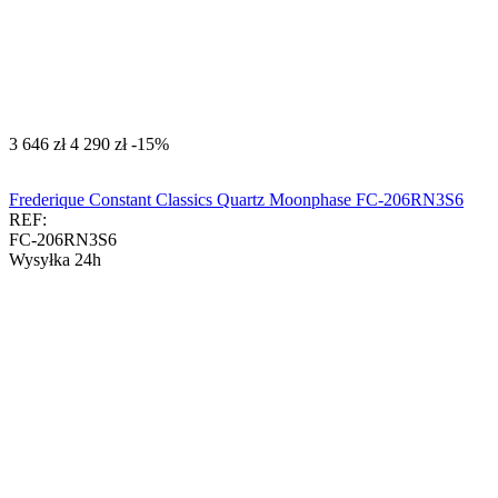
‍3 646‍
zł
‍4 290‍
zł
-15%
Frederique Constant Classics Quartz Moonphase FC-206RN3S6
REF:
FC-206RN3S6
Wysyłka 24h