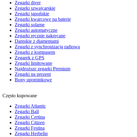
Zegarki diver
Zegarki szwajcarskie
Zegarki japońskie
Zegarki kwarcowe na baterię
Zegarki solarne
Zegarki automatyczne
Zegarki ręcznie nakręcane
Damskie z diamentami
Zegarki z synchronizacją radiową
Zegarki z kompasem
Zegarek z GPS
Zegarki limitowane
Najdroższe zegarki Premium
Zegarki na prezent
Bony upominkowe
Często kupowane
Zegarki Atlantic
Zegarki Ball
Zegarki Certina
Zegarki Citizen
Zegarki Festina
Zegarki Herbelin