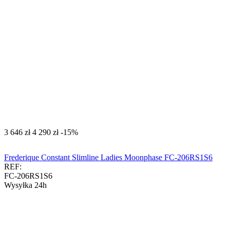
‍3 646‍
zł
‍4 290‍
zł
-15%
Frederique Constant Slimline Ladies Moonphase FC-206RS1S6
REF:
FC-206RS1S6
Wysyłka 24h