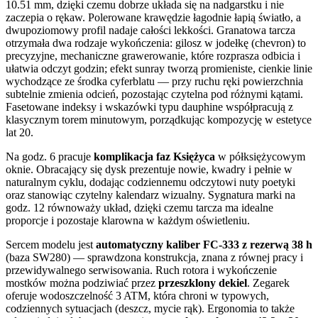
10.51 mm, dzięki czemu dobrze układa się na nadgarstku i nie
zaczepia o rękaw. Polerowane krawędzie łagodnie łapią światło, a
dwupoziomowy profil nadaje całości lekkości. Granatowa tarcza
otrzymała dwa rodzaje wykończenia: gilosz w jodełkę (chevron) to
precyzyjne, mechaniczne grawerowanie, które rozprasza odbicia i
ułatwia odczyt godzin; efekt sunray tworzą promieniste, cienkie linie
wychodzące ze środka cyferblatu — przy ruchu ręki powierzchnia
subtelnie zmienia odcień, pozostając czytelna pod różnymi kątami.
Fasetowane indeksy i wskazówki typu dauphine współpracują z
klasycznym torem minutowym, porządkując kompozycję w estetyce
lat 20.
Na godz. 6 pracuje
komplikacja faz Księżyca
w półksiężycowym
oknie. Obracający się dysk prezentuje nowie, kwadry i pełnie w
naturalnym cyklu, dodając codziennemu odczytowi nuty poetyki
oraz stanowiąc czytelny kalendarz wizualny. Sygnatura marki na
godz. 12 równoważy układ, dzięki czemu tarcza ma idealne
proporcje i pozostaje klarowna w każdym oświetleniu.
Sercem modelu jest
automatyczny kaliber FC-333 z rezerwą 38 h
(baza SW280) — sprawdzona konstrukcja, znana z równej pracy i
przewidywalnego serwisowania. Ruch rotora i wykończenie
mostków można podziwiać przez
przeszklony dekiel
. Zegarek
oferuje wodoszczelność 3 ATM, która chroni w typowych,
codziennych sytuacjach (deszcz, mycie rąk). Ergonomia to także