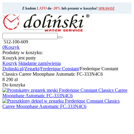
Z kodem
LATO
do
-20%
lub prezent w koszyku!
SPRAWDŹ
512-100-609
0
Koszyk
Produkty w koszyku:
Koszyk jest pusty
Koszyk
Składanie zamówienia
Dolinski.pl
/
Zegarki
/
Frederique Constant
/
Frederique Constant
Classics Carree Moonphase Automatic FC-333N4C6
‍8 290‍
zł
Do koszyka