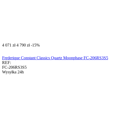
‍4 071‍
zł
‍4 790‍
zł
-15%
Frederique Constant Classics Quartz Moonphase FC-206RS3S5
REF:
FC-206RS3S5
Wysyłka 24h