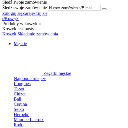
Śledź swoje zamówienie
Śledź swoje zamówienie
Zaloguj się
Zarejestruj się
0
Koszyk
Produkty w koszyku:
Koszyk jest pusty
Koszyk
Składanie zamówienia
Męskie
Zegarki męskie
Najpopularniejsze
Longines
Tissot
Citizen
Ball
Certina
Seiko
Herbelin
Maurice Lacroix
Rado