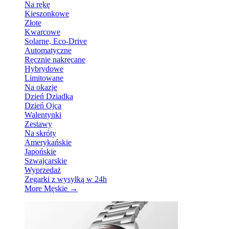
Na rękę
Kieszonkowe
Złote
Kwarcowe
Solarne, Eco-Drive
Automatyczne
Ręcznie nakręcane
Hybrydowe
Limitowane
Na okazje
Dzień Dziadka
Dzień Ojca
Walentynki
Zestawy
Na skróty
Amerykańskie
Japońskie
Szwajcarskie
Wyprzedaż
Zegarki z wysyłką w 24h
More Męskie
→