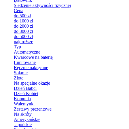
Datownik
Śledzenie aktywności fizycznej
Cena
do 500 zł
do 1000 zł
do 2000 zł
do 3000 zł
do 5000 zł
najdroższe
Typ
Automatyczne
Kwarcowe na baterię
Limitowane
Ręcznie nakręcane
Solarne
Złote
Na specjalne okazje
Dzień Babci
Dzień Kobiet
Komunia
Walentynki
Zestawy prezentowe
Na skróty
Amerykańskie
Japońskie