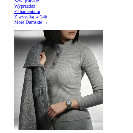
Szwajcarskie
Wyprzedaż
Z diamentami
Z wysyłką w 24h
More Damskie
→