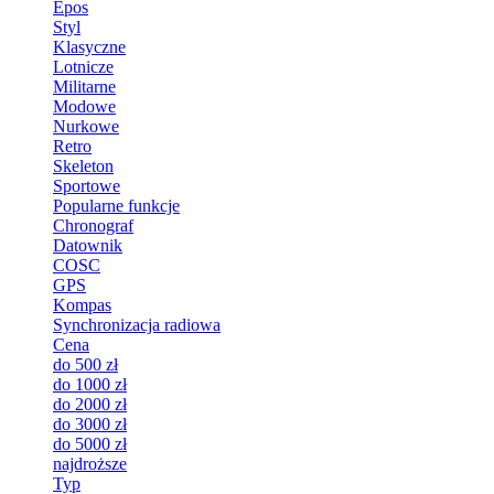
Epos
Styl
Klasyczne
Lotnicze
Militarne
Modowe
Nurkowe
Retro
Skeleton
Sportowe
Popularne funkcje
Chronograf
Datownik
COSC
GPS
Kompas
Synchronizacja radiowa
Cena
do 500 zł
do 1000 zł
do 2000 zł
do 3000 zł
do 5000 zł
najdroższe
Typ