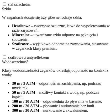
stal szlachetna
Szkło
W zegarkach stosuje się trzy główne rodzaje szkła:
Hesalitowe
– tworzywo sztuczne, łatwe do wypolerowania w
razie zarysowań.
Mineralne
– utwardzane szkło odporne na pęknięcia i
stłuczenia.
Szafirowe
– wyjątkowo odporne na zarysowania, stosowane
w zegarkach klasy premium.
szafirowe z antyrefleksem
Wodoszczelność
Klasy wodoszczelności zegarków określają odporność na kontakt z
wodą:
30 m / 3 ATM
– odporność na zachlapania, np. podczas
mycia rąk.
50 m / 5 ATM
– możliwy kontakt z wodą, np. podczas
kąpieli.
100 m / 10 ATM
– odpowiednia do pływania w basenie.
200 m / 20 ATM
– pływanie i nurkowanie bez butli.
300 m / 30 ATM
– nurkowanie z akwalungiem.