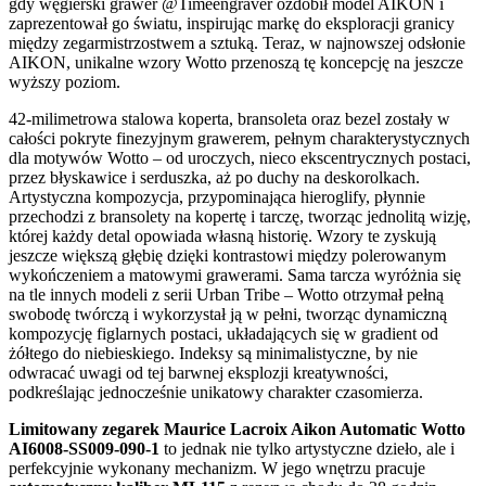
gdy węgierski grawer @Timeengraver ozdobił model AIKON i
zaprezentował go światu, inspirując markę do eksploracji granicy
między zegarmistrzostwem a sztuką. Teraz, w najnowszej odsłonie
AIKON, unikalne wzory Wotto przenoszą tę koncepcję na jeszcze
wyższy poziom.
42-milimetrowa stalowa koperta, bransoleta oraz bezel zostały w
całości pokryte finezyjnym grawerem, pełnym charakterystycznych
dla motywów Wotto – od uroczych, nieco ekscentrycznych postaci,
przez błyskawice i serduszka, aż po duchy na deskorolkach.
Artystyczna kompozycja, przypominająca hieroglify, płynnie
przechodzi z bransolety na kopertę i tarczę, tworząc jednolitą wizję,
której każdy detal opowiada własną historię. Wzory te zyskują
jeszcze większą głębię dzięki kontrastowi między polerowanym
wykończeniem a matowymi grawerami. Sama tarcza wyróżnia się
na tle innych modeli z serii Urban Tribe – Wotto otrzymał pełną
swobodę twórczą i wykorzystał ją w pełni, tworząc dynamiczną
kompozycję figlarnych postaci, układających się w gradient od
żółtego do niebieskiego. Indeksy są minimalistyczne, by nie
odwracać uwagi od tej barwnej eksplozji kreatywności,
podkreślając jednocześnie unikatowy charakter czasomierza.
Limitowany zegarek Maurice Lacroix Aikon Automatic Wotto
AI6008-SS009-090-1
to jednak nie tylko artystyczne dzieło, ale i
perfekcyjnie wykonany mechanizm. W jego wnętrzu pracuje