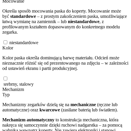
Mocowanie
Określa sposób mocowania paska do koperty. Mocowanie może
być
standardowe
– z prostym zakończeniem paska, umożliwiające
łatwą wymianę na zamiennik – lub
niestandardowe
, z
profilowanym kształtem dopasowanym do konkretnego modelu
zegarka.
niestandardowe
Kolor
Kolor paska określa dominującą barwę materiału. Odcień może
nieznacznie różnić się od prezentowanego na zdjęciu – w zależności
od ustawień ekranu i partii produkcyjnej.
srebrny, stalowy
Mechanizm
Typ
Mechanizmy zegarków dzielą się na
mechaniczne
(ręczne lub
automatyczne) oraz
kwarcowe
(zasilane baterią lub światłem).
Mechanizm automatyczny
to konstrukcja mechaniczna, która
nakręca się samoczynnie dzięki ruchowi nadgarstka – za pomocą
wahnika wewnątrz koperty. Nie zawiera elektroniki i stanowi