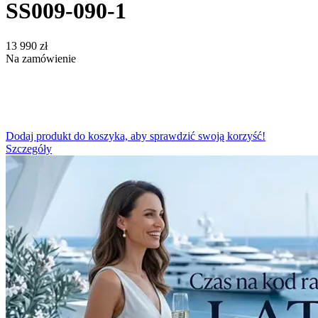
SS009-090-1
‍13 990‍
zł
Na zamówienie
Dodaj produkt do koszyka, aby sprawdzić swoją korzyść!
Szczegóły