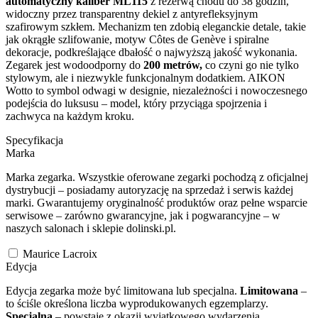
automatyczny kaliber ML115
z rezerwą chodu do 38 godzin,
widoczny przez transparentny dekiel z antyrefleksyjnym
szafirowym szkłem. Mechanizm ten zdobią eleganckie detale, takie
jak okrągłe szlifowanie, motyw Côtes de Genève i spiralne
dekoracje, podkreślające dbałość o najwyższą jakość wykonania.
Zegarek jest wodoodporny do
200 metrów,
co czyni go nie tylko
stylowym, ale i niezwykle funkcjonalnym dodatkiem. AIKON
Wotto to symbol odwagi w designie, niezależności i nowoczesnego
podejścia do luksusu – model, który przyciąga spojrzenia i
zachwyca na każdym kroku.
Specyfikacja
Marka
Marka zegarka. Wszystkie oferowane zegarki pochodzą z oficjalnej
dystrybucji – posiadamy autoryzację na sprzedaż i serwis każdej
marki. Gwarantujemy oryginalność produktów oraz pełne wsparcie
serwisowe – zarówno gwarancyjne, jak i pogwarancyjne – w
naszych salonach i sklepie dolinski.pl.
Maurice Lacroix
Edycja
Edycja zegarka może być limitowana lub specjalna.
Limitowana
–
to ściśle określona liczba wyprodukowanych egzemplarzy.
Specjalna
– powstaje z okazji wyjątkowego wydarzenia,