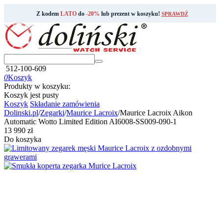
Z kodem
LATO
do
-20%
lub prezent w koszyku!
SPRAWDŹ
512-100-609
0
Koszyk
Produkty w koszyku:
Koszyk jest pusty
Koszyk
Składanie zamówienia
Dolinski.pl
/
Zegarki
/
Maurice Lacroix
/
Maurice Lacroix Aikon
Automatic Wotto Limited Edition AI6008-SS009-090-1
‍13 990‍
zł
Do koszyka