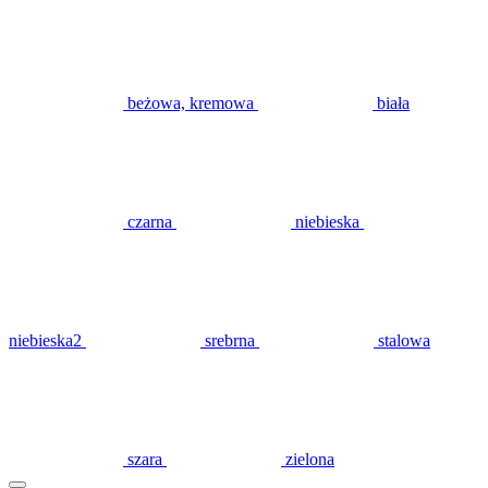
beżowa, kremowa
biała
czarna
niebieska
niebieska2
srebrna
stalowa
szara
zielona