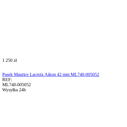
‍1 250‍
zł
Pasek Maurice Lacroix Aikon 42 mm ML740-005052
REF:
ML740-005052
Wysyłka 24h