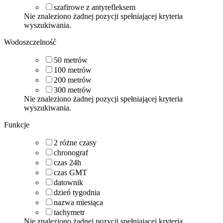
szafirowe z antyrefleksem
Nie znaleziono żadnej pozycji spełniającej kryteria
wyszukiwania.
Wodoszczelność
50
metrów
100
metrów
200
metrów
300
metrów
Nie znaleziono żadnej pozycji spełniającej kryteria
wyszukiwania.
Funkcje
2 różne czasy
chronograf
czas 24h
czas GMT
datownik
dzień tygodnia
nazwa miesiąca
tachymetr
Nie znaleziono żadnej pozycji spełniającej kryteria