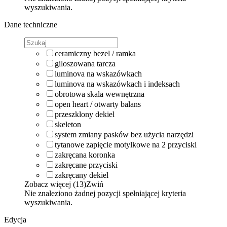
wyszukiwania.
Dane techniczne
ceramiczny bezel / ramka
giloszowana tarcza
luminova na wskazówkach
luminova na wskazówkach i indeksach
obrotowa skala wewnętrzna
open heart / otwarty balans
przeszklony dekiel
skeleton
system zmiany pasków bez użycia narzędzi
tytanowe zapięcie motylkowe na 2 przyciski
zakręcana koronka
zakręcane przyciski
zakręcany dekiel
Zobacz więcej (13)
Zwiń
Nie znaleziono żadnej pozycji spełniającej kryteria
wyszukiwania.
Edycja