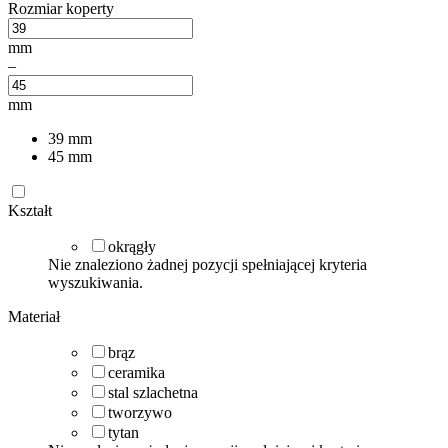
Rozmiar koperty
mm
–
mm
39
mm
45
mm
Kształt
okrągły
Nie znaleziono żadnej pozycji spełniającej kryteria
wyszukiwania.
Materiał
brąz
ceramika
stal szlachetna
tworzywo
tytan