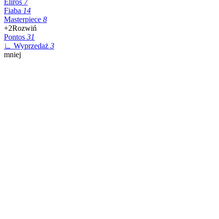
Eliros
7
Fiaba
14
Masterpiece
8
+2
Rozwiń
Pontos
31
∟ Wyprzedaż
3
mniej