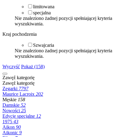
limitowana
specjalna
Nie znaleziono żadnej pozycji spełniającej kryteria
wyszukiwania.
Kraj pochodzenia
Szwajcaria
Nie znaleziono żadnej pozycji spełniającej kryteria
wyszukiwania.
Wyczyść
Pokaż (158)
Zawęź kategorię
Zawęź kategorię
Zegarki
7797
Maurice Lacroix
202
Męskie
158
Damskie
52
Nowości
25
Edycje specjalne
12
1975
43
Aikon
90
Aikonic
9