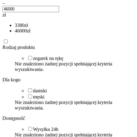
–
zł
3380
zł
46000
zł
Rodzaj produktu
zegarek na rękę
Nie znaleziono żadnej pozycji spełniającej kryteria
wyszukiwania.
Dla kogo
damski
męski
Nie znaleziono żadnej pozycji spełniającej kryteria
wyszukiwania.
Dostępność
Wysyłka 24h
Nie znaleziono żadnej pozycji spełniającej kryteria