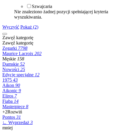
Szwajcaria
Nie znaleziono żadnej pozycji spełniającej kryteria
wyszukiwania.
Wyczyść
Pokaż (2)
Zawęź kategorię
Zawęź kategorię
Zegarki
7798
Maurice Lacroix
202
Męskie
158
Damskie
52
Nowości
25
Edycje specjalne
12
1975
43
Aikon
90
Aikonic
9
Eliros
7
Fiaba
14
Masterpiece
8
+2
Rozwiń
Pontos
31
∟ Wyprzedaż
3
mniej