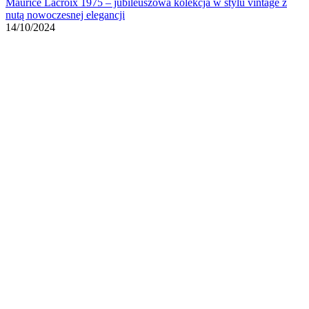
Maurice Lacroix 1975 – jubileuszowa kolekcja w stylu vintage z
nutą nowoczesnej elegancji
14/10/2024