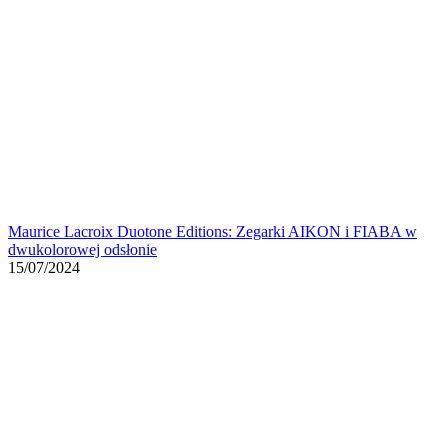
Maurice Lacroix Duotone Editions: Zegarki AIKON i FIABA w
dwukolorowej odsłonie
15/07/2024