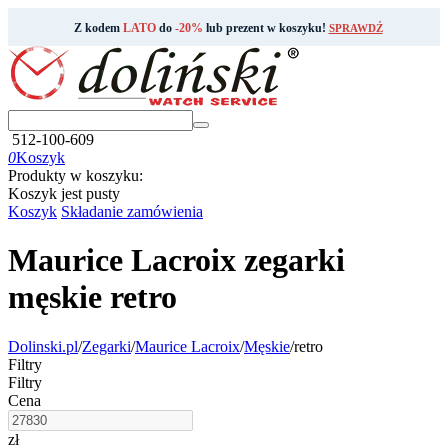
Z kodem
LATO
do
-20%
lub prezent w koszyku!
SPRAWDŹ
512-100-609
0
Koszyk
Produkty w koszyku:
Koszyk jest pusty
Koszyk
Składanie zamówienia
Maurice Lacroix zegarki
męskie retro
Dolinski.pl
/
Zegarki
/
Maurice Lacroix
/
Męskie
/
retro
Filtry
Filtry
Cena
zł