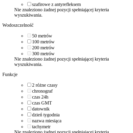
szafirowe z antyrefleksem
Nie znaleziono żadnej pozycji spełniającej kryteria
wyszukiwania.
Wodoszczelność
50
metrów
100
metrów
200
metrów
300
metrów
Nie znaleziono żadnej pozycji spełniającej kryteria
wyszukiwania.
Funkcje
2 różne czasy
chronograf
czas 24h
czas GMT
datownik
dzień tygodnia
nazwa miesiąca
tachymetr
Nie znaleziono żadnej pozycji spełniającej kryteria