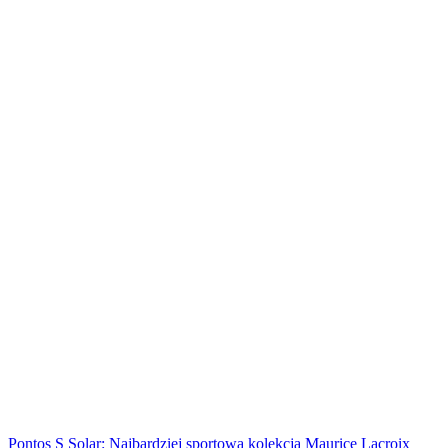
Pontos S Solar: Najbardziej sportowa kolekcja Maurice Lacroix