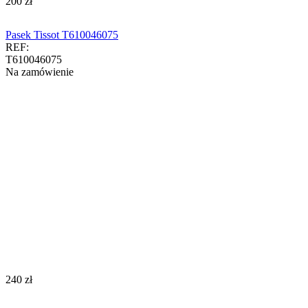
‍200‍
zł
Pasek Tissot T610046075
REF:
T610046075
Na zamówienie
‍240‍
zł