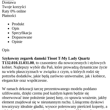
Dostawa
Twoje korzyści
Raty 0% online
Płatności
Produkt
Opis
Specyfikacja
Dopasowane
Opinie
Opis
Szykowny zegarek damski Tissot T-My Lady Quartz
T132.010.11.031.00
, to czasomierz dla nowoczesnych i stylowych
kobiet. Najlepszy wybór dla Pań, które prowadzą dynamiczne życie
na wielu płaszczyznach w związku z czym, u których rodzi się
potrzeba dodatków, jakie będą zarówno uniwersalne, jak i kobiece,
eleganckie oraz współczesne.
W ramach dekoracji tarczę prezentowanego modelu poddano
szlifowaniu, dzięki czemu pod każdym kątem będzie się
obserwować inne położenie jasnej łuny, co sprawia wrażenie, jakby
element znajdował się w nieustannym ruchu. Lśniącemu dyskowi
towarzyszy idealnie gładki, wysoce polerowany pierścień koperty, a