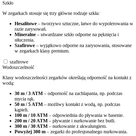
Szkło
W zegarkach stosuje się trzy główne rodzaje szkła:
Hesalitowe
– tworzywo sztuczne, łatwe do wypolerowania w
razie zarysowań.
Mineralne
– utwardzane szkło odporne na pęknięcia i
stłuczenia.
Szafirowe
– wyjątkowo odporne na zarysowania, stosowane
w zegarkach klasy premium.
szafirowe
Wodoszczelność
Klasy wodoszczelności zegarków określają odporność na kontakt z
wodą:
30 m / 3 ATM
– odporność na zachlapania, np. podczas
mycia rąk.
50 m / 5 ATM
– możliwy kontakt z wodą, np. podczas
kąpieli.
100 m / 10 ATM
– odpowiednia do pływania w basenie.
200 m / 20 ATM
– pływanie i nurkowanie bez butli.
300 m / 30 ATM
– nurkowanie z akwalungiem.
Powyżej 300 m
– zegarki do profesjonalnego nurkowania.