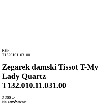
REF:
T1320101103100
Zegarek damski Tissot T-My
Lady Quartz
T132.010.11.031.00
‍2 200‍
zł
Na zamówienie