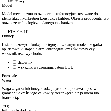
kwarcowy
Model
Model mechanizmu to oznaczenie referencyjne stosowane do
identyfikacji konkretnej konstrukcji kalibru. Określa producenta, typ
oraz bazę technologiczną danego mechanizmu.
ETA F03.111
Funkcje
Lista kluczowych funkcji dostępnych w danym modelu zegarka –
np. datownik, stoper, alarm, chronograf, czas światowy czy
wskaźnik rezerwy chodu.
datownik
wskaźnik wyczerpania baterii EOL
Pozostałe
Waga
Waga zegarka lub innego rodzaju produktu podawana jest w
gramach i określa jego całkowity ciężar, łącznie z paskiem lub
bransoletą.
78
g
Informacje dodatkowe