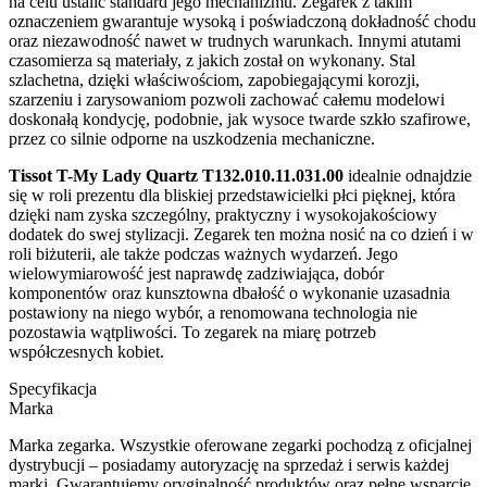
na celu ustalić standard jego mechanizmu. Zegarek z takim
oznaczeniem gwarantuje wysoką i poświadczoną dokładność chodu
oraz niezawodność nawet w trudnych warunkach. Innymi atutami
czasomierza są materiały, z jakich został on wykonany. Stal
szlachetna, dzięki właściwościom, zapobiegającymi korozji,
szarzeniu i zarysowaniom pozwoli zachować całemu modelowi
doskonałą kondycję, podobnie, jak wysoce twarde szkło szafirowe,
przez co silnie odporne na uszkodzenia mechaniczne.
Tissot T-My Lady Quartz T132.010.11.031.00
idealnie odnajdzie
się w roli prezentu dla bliskiej przedstawicielki płci pięknej, która
dzięki nam zyska szczególny, praktyczny i wysokojakościowy
dodatek do swej stylizacji. Zegarek ten można nosić na co dzień i w
roli biżuterii, ale także podczas ważnych wydarzeń. Jego
wielowymiarowość jest naprawdę zadziwiająca, dobór
komponentów oraz kunsztowna dbałość o wykonanie uzasadnia
postawiony na niego wybór, a renomowana technologia nie
pozostawia wątpliwości. To zegarek na miarę potrzeb
współczesnych kobiet.
Specyfikacja
Marka
Marka zegarka. Wszystkie oferowane zegarki pochodzą z oficjalnej
dystrybucji – posiadamy autoryzację na sprzedaż i serwis każdej
marki. Gwarantujemy oryginalność produktów oraz pełne wsparcie