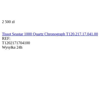
‍2 500‍
zł
Tissot Seastar 1000 Quartz Chronograph T120.217.17.041.00​​​
REF:
T1202171704100
Wysyłka 24h