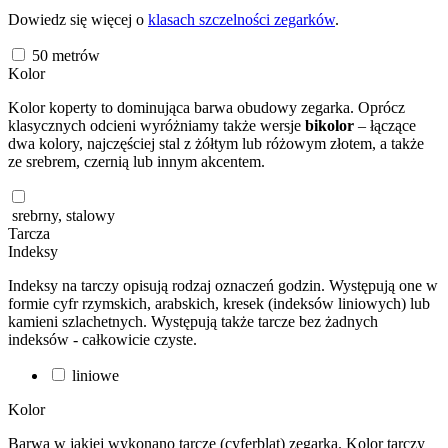
Dowiedz się więcej o
klasach szczelności zegarków
.
50
metrów
Kolor
Kolor koperty to dominująca barwa obudowy zegarka. Oprócz
klasycznych odcieni wyróżniamy także wersje
bikolor
– łączące
dwa kolory, najczęściej stal z żółtym lub różowym złotem, a także
ze srebrem, czernią lub innym akcentem.
srebrny, stalowy
Tarcza
Indeksy
Indeksy na tarczy opisują rodzaj oznaczeń godzin. Występują one w
formie cyfr rzymskich, arabskich, kresek (indeksów liniowych) lub
kamieni szlachetnych. Występują także tarcze bez żadnych
indeksów - całkowicie czyste.
liniowe
Kolor
Barwa w jakiej wykonano tarczę (cyferblat) zegarka. Kolor tarczy