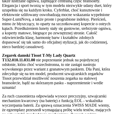
także lustrzane ogniwa, zajmujące centralną część bransolety.
Elegancja i sport tworzą w tym modelu niezwykle udany duet, który
uzupełnia się na każdym kroku. Cyferblat, choć kunsztownie i
efektownie szlifowany oswobadzają mocne wskazania wypełnione
Super-LumiNovą, a także proste i pogrubione indeksy. Pierścień,
mimo że błyszczący, to oparty na szczotkowanej kopercie o ostrych
kątach. Przedłużeniem lunety stały się gustowne, srebrzyste ogniwa,
a koperty matowe, biegnące po zewnętrznej stronie. Całość
odzwierciedla klasę, harmonię barw i kształtów zdolnych
dopasować się tak samo do oficjalnej stylizacji, jak do codziennej,
nieco bardziej casualowej.
Zegarek damski Tissot T-My Lady Quartz
T132.010.11.031.00
nie poprzestanie jednak na pojedynczej
odsłonie, która choć wszechstronna, to nie zastąpi nastroju
wywołanego przez wariant z granatowym paskiem. Dla Pani, która
zdecyduje się na ten model, producent szwajcarskich zegarków
Tissot przewidział możliwość noszenia zegarka na stalowej
bransolecie, bądź na skórzanym pasku - naprzemiennie i wedle
uznania!
Za ruch czasomierza odpowiada wysoce precyzyjny, szwajcarski
mechanizm kwarcowy (na baterię) z funkcją EOL - wskaźnika
wyczerpania baterii. Za sprawą oznaczenia SWISS MADE wiemy,
że egzemplarz przeszedł wymagającą próbę wielu testów, mających