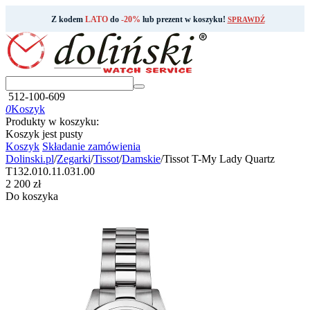
Z kodem
LATO
do
-20%
lub prezent w koszyku!
SPRAWDŹ
512-100-609
0
Koszyk
Produkty w koszyku:
Koszyk jest pusty
Koszyk
Składanie zamówienia
Dolinski.pl
/
Zegarki
/
Tissot
/
Damskie
/
Tissot T-My Lady Quartz
T132.010.11.031.00
‍2 200‍
zł
Do koszyka