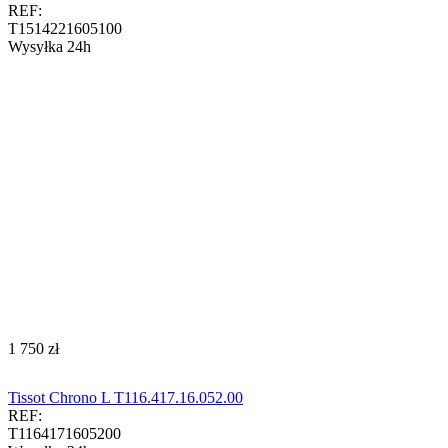
REF:
T1514221605100
Wysyłka 24h
‍1 750‍
zł
Tissot Chrono L T116.417.16.052.00
REF:
T1164171605200