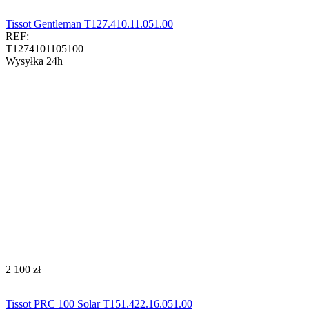
Tissot Gentleman T127.410.11.051.00
REF:
T1274101105100
Wysyłka 24h
‍2 100‍
zł
Tissot PRC 100 Solar T151.422.16.051.00