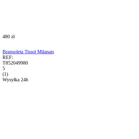
‍480‍
zł
Bransoleta Tissot Milanais
REF:
T852049980
5
(1)
Wysyłka 24h