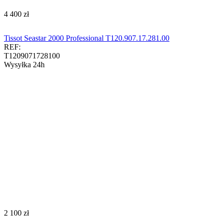
‍4 400‍
zł
Tissot Seastar 2000 Professional T120.907.17.281.00
REF:
T1209071728100
Wysyłka 24h
‍2 100‍
zł