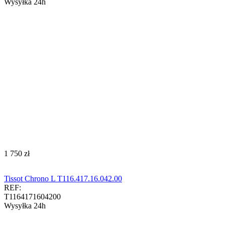
Wysyłka 24h
‍1 750‍
zł
Tissot Chrono L T116.417.16.042.00
REF:
T1164171604200
Wysyłka 24h