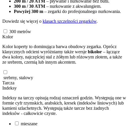
200 m / 20 ATM
– pływanie i nurkowanie bez butli.
300 m / 30 ATM
– nurkowanie z akwalungiem.
Powyżej 300 m
– zegarki do profesjonalnego nurkowania.
Dowiedz się więcej o
klasach szczelności zegarków
.
300
metrów
Kolor
Kolor koperty to dominująca barwa obudowy zegarka. Oprócz
klasycznych odcieni wyróżniamy także wersje
bikolor
– łączące
dwa kolory, najczęściej stal z żółtym lub różowym złotem, a także
ze srebrem, czernią lub innym akcentem.
srebrny, stalowy
Tarcza
Indeksy
Indeksy na tarczy opisują rodzaj oznaczeń godzin. Występują one w
formie cyfr rzymskich, arabskich, kresek (indeksów liniowych) lub
kamieni szlachetnych. Występują także tarcze bez żadnych
indeksów - całkowicie czyste.
mieszane