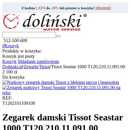
Z kodem
LATO
do
-20%
lub prezent w koszyku!
SPRAWDŹ
512-100-609
0
Koszyk
Produkty w koszyku:
Koszyk jest pusty
Koszyk
Składanie zamówienia
Dolinski.pl
/
Zegarki
/
Tissot
/
Tissot Seastar 1000 T120.210.11.091.00
‍2 100‍
zł
Do koszyka
REF:
T1202101109100
Zegarek damski Tissot Seastar
1000 T120.210.11.091.00