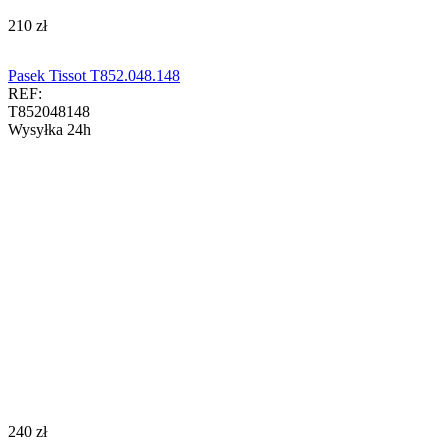
‍210‍
zł
Pasek Tissot T852.048.148
REF:
T852048148
Wysyłka 24h
‍240‍
zł