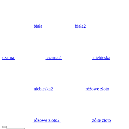
biała
biała2
czarna
czarna2
niebieska
niebieska2
różowe złoto
różowe złoto2
żółte złoto