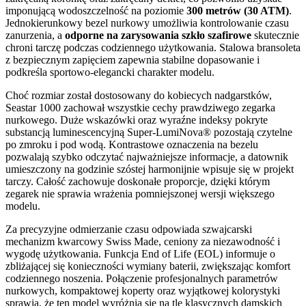
imponującą wodoszczelność na poziomie
300 metrów (30 ATM)
.
Jednokierunkowy bezel nurkowy umożliwia kontrolowanie czasu
zanurzenia, a
odporne na zarysowania szkło szafirowe
skutecznie
chroni tarczę podczas codziennego użytkowania. Stalowa bransoleta
z bezpiecznym zapięciem zapewnia stabilne dopasowanie i
podkreśla sportowo-elegancki charakter modelu.
Choć rozmiar został dostosowany do kobiecych nadgarstków,
Seastar 1000 zachował wszystkie cechy prawdziwego zegarka
nurkowego. Duże wskazówki oraz wyraźne indeksy pokryte
substancją luminescencyjną Super-LumiNova® pozostają czytelne
po zmroku i pod wodą. Kontrastowe oznaczenia na bezelu
pozwalają szybko odczytać najważniejsze informacje, a datownik
umieszczony na godzinie szóstej harmonijnie wpisuje się w projekt
tarczy. Całość zachowuje doskonałe proporcje, dzięki którym
zegarek nie sprawia wrażenia pomniejszonej wersji większego
modelu.
Za precyzyjne odmierzanie czasu odpowiada szwajcarski
mechanizm kwarcowy Swiss Made, ceniony za niezawodność i
wygodę użytkowania. Funkcja End of Life (EOL) informuje o
zbliżającej się konieczności wymiany baterii, zwiększając komfort
codziennego noszenia. Połączenie profesjonalnych parametrów
nurkowych, kompaktowej koperty oraz wyjątkowej kolorystyki
sprawia, że ten model wyróżnia się na tle klasycznych damskich