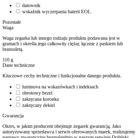
datownik
wskaźnik wyczerpania baterii EOL
Pozostałe
Waga
Waga zegarka lub innego rodzaju produktu podawana jest w
gramach i określa jego całkowity ciężar, łącznie z paskiem lub
bransoletą.
110
g
Dane techniczne
Kluczowe cechy techniczne i funkcjonalne danego produktu.
luminova na wskazówkach i indeksach
obrotowy bezel
zakręcana koronka
zakręcany dekiel
Gwarancja
Okres, w jakim producent obejmuje zegarek gwarancją. Jako
autoryzowany sprzedawca i serwis oferowanych marek, realizujemy
naprawy gwarancyjne bezpośrednio w naszym serwisie Doliński