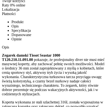
Twoje korzyści
Raty 0% online
Lokalizacja
Płatności
Produkt
Opis
Specyfikacja
Dopasowane
Opinie
Opis
Zegarek damski Tissot Seastar 1000
T120.210.11.091.00
pokazuje, że profesjonalny diver nie musi mieć
masywnej koperty, aby zachować pełnię swoich możliwości. Model
o średnicy 36 mm został zaprojektowany z myślą o kobietach, które
cenią sportowy styl, aktywny tryb życia i wysoką jakość
wykonania. Charakterystyczna turkusowa tarcza przyciąga uwagę
świeżą kolorystyką, a czarny bezel nurkowy nadaje całości
wyrazistego, technicznego charakteru. To zegarek, który równie
dobrze prezentuje się podczas wakacyjnych aktywności, jak i w
codziennych stylizacjach.
Koperta wykonana ze stali szlachetnej 316L została wyposażona w
zakręcaną koronkę oraz zakręcany dekiel, co pozwoliło uzyskać