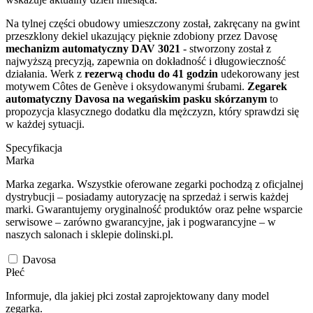
Na tylnej części obudowy umieszczony został, zakręcany na gwint
przeszklony dekiel ukazujący pięknie zdobiony przez Davosę
mechanizm automatyczny DAV 3021
- stworzony został z
najwyższą precyzją, zapewnia on dokładność i długowieczność
działania. Werk z
rezerwą chodu do 41 godzin
udekorowany jest
motywem Côtes de Genève i oksydowanymi śrubami.
Zegarek
automatyczny Davosa na wegańskim pasku skórzanym
to
propozycja klasycznego dodatku dla mężczyzn, który sprawdzi się
w każdej sytuacji.
Specyfikacja
Marka
Marka zegarka. Wszystkie oferowane zegarki pochodzą z oficjalnej
dystrybucji – posiadamy autoryzację na sprzedaż i serwis każdej
marki. Gwarantujemy oryginalność produktów oraz pełne wsparcie
serwisowe – zarówno gwarancyjne, jak i pogwarancyjne – w
naszych salonach i sklepie dolinski.pl.
Davosa
Płeć
Informuje, dla jakiej płci został zaprojektowany dany model
zegarka.