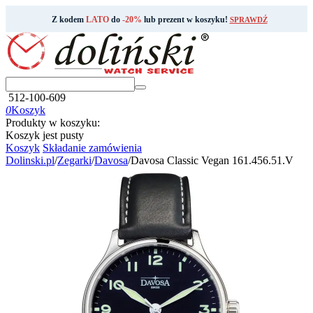
Z kodem
LATO
do
-20%
lub prezent w koszyku!
SPRAWDŹ
512-100-609
0
Koszyk
Produkty w koszyku:
Koszyk jest pusty
Koszyk
Składanie zamówienia
Dolinski.pl
/
Zegarki
/
Davosa
/
Davosa Classic Vegan 161.456.51.V