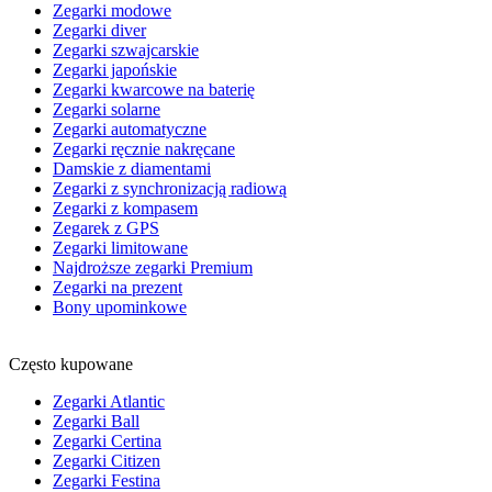
Zegarki modowe
Zegarki diver
Zegarki szwajcarskie
Zegarki japońskie
Zegarki kwarcowe na baterię
Zegarki solarne
Zegarki automatyczne
Zegarki ręcznie nakręcane
Damskie z diamentami
Zegarki z synchronizacją radiową
Zegarki z kompasem
Zegarek z GPS
Zegarki limitowane
Najdroższe zegarki Premium
Zegarki na prezent
Bony upominkowe
Często kupowane
Zegarki Atlantic
Zegarki Ball
Zegarki Certina
Zegarki Citizen
Zegarki Festina