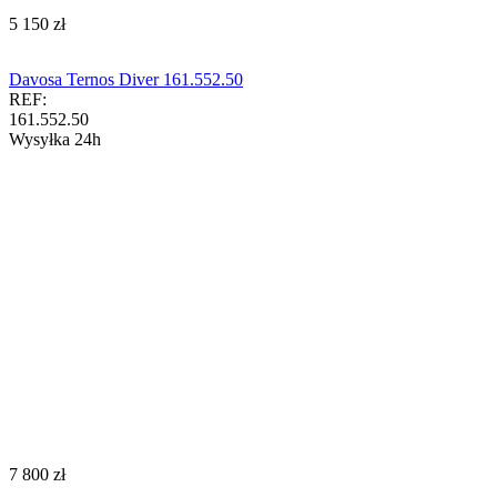
‍5 150‍
zł
Davosa Ternos Diver 161.552.50
REF:
161.552.50
Wysyłka 24h
‍7 800‍
zł