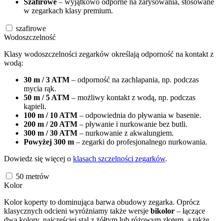
Szafirowe
– wyjątkowo odporne na zarysowania, stosowane
w zegarkach klasy premium.
szafirowe
Wodoszczelność
Klasy wodoszczelności zegarków określają odporność na kontakt z
wodą:
30 m / 3 ATM
– odporność na zachlapania, np. podczas
mycia rąk.
50 m / 5 ATM
– możliwy kontakt z wodą, np. podczas
kąpieli.
100 m / 10 ATM
– odpowiednia do pływania w basenie.
200 m / 20 ATM
– pływanie i nurkowanie bez butli.
300 m / 30 ATM
– nurkowanie z akwalungiem.
Powyżej 300 m
– zegarki do profesjonalnego nurkowania.
Dowiedz się więcej o
klasach szczelności zegarków
.
50
metrów
Kolor
Kolor koperty to dominująca barwa obudowy zegarka. Oprócz
klasycznych odcieni wyróżniamy także wersje
bikolor
– łączące
dwa kolory, najczęściej stal z żółtym lub różowym złotem, a także