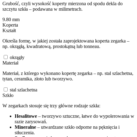
Grubość, czyli wysokość koperty mierzona od spodu dekla do
szczytu szkła – podawana w milimetrach.
9.80
mm
Koperta
Kształt
Określa formę, w jakiej została zaprojektowana koperta zegarka –
np. okrągłą, kwadratową, prostokątną lub tonneau.
okrągły
Materiał
Materiał, z którego wykonano kopertę zegarka – np. stal szlachetna,
tytan, ceramika, złoto lub tworzywo.
stal szlachetna
Szkło
W zegarkach stosuje się trzy główne rodzaje szkła:
Hesalitowe
– tworzywo sztuczne, łatwe do wypolerowania w
razie zarysowań.
Mineralne
– utwardzane szkło odporne na pęknięcia i
stłuczenia.