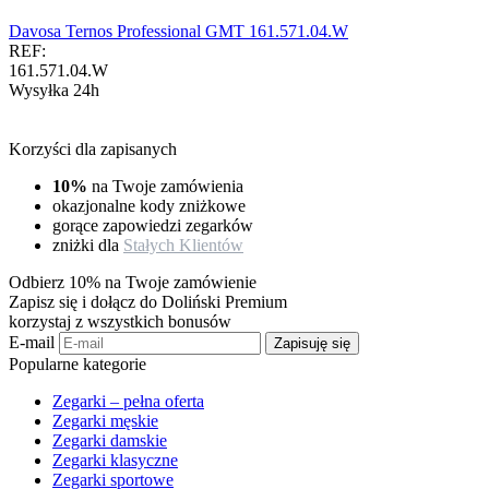
Davosa Ternos Professional GMT 161.571.04.W
REF:
161.571.04.W
Wysyłka 24h
Korzyści dla zapisanych
10%
na Twoje zamówienia
okazjonalne kody zniżkowe
gorące zapowiedzi zegarków
zniżki dla
Stałych Klientów
Odbierz 10% na Twoje zamówienie
Zapisz się i dołącz do Doliński Premium
korzystaj z wszystkich bonusów
E-mail
Zapisuję się
Popularne kategorie
Zegarki – pełna oferta
Zegarki męskie
Zegarki damskie
Zegarki klasyczne
Zegarki sportowe