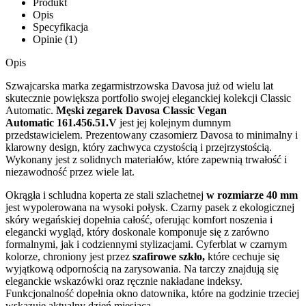
Produkt
Opis
Specyfikacja
Opinie (1)
Opis
Szwajcarska marka zegarmistrzowska Davosa już od wielu lat
skutecznie powiększa portfolio swojej eleganckiej kolekcji Classic
Automatic.
Męski zegarek Davosa Classic Vegan
Automatic 161.456.51.V
jest jej kolejnym dumnym
przedstawicielem. Prezentowany czasomierz Davosa to minimalny i
klarowny design, który zachwyca czystością i przejrzystością.
Wykonany jest z solidnych materiałów, które zapewnią trwałość i
niezawodność przez wiele lat.
Okrągła i schludna koperta ze stali szlachetnej
w rozmiarze 40 mm
jest wypolerowana na wysoki połysk. Czarny pasek z ekologicznej
skóry wegańskiej dopełnia całość, oferując komfort noszenia i
elegancki wygląd, który doskonale komponuje się z zarówno
formalnymi, jak i codziennymi stylizacjami. Cyferblat w czarnym
kolorze, chroniony jest przez
szafirowe szkło,
które cechuje się
wyjątkową odpornością na zarysowania. Na tarczy znajdują się
eleganckie wskazówki oraz ręcznie nakładane indeksy.
Funkcjonalność dopełnia okno datownika, które na godzinie trzeciej
wskazuje aktualny dzień miesiąca.