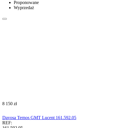
Proponowane
Wyprzedaż
‍8 150‍
zł
Davosa Ternos GMT Lucent 161.592.05
REF:
161.592.05