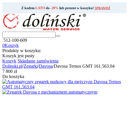
Z kodem
LATO
do
-20%
lub prezent w koszyku!
SPRAWDŹ
512-100-609
0
Koszyk
Produkty w koszyku:
Koszyk jest pusty
Koszyk
Składanie zamówienia
Dolinski.pl
/
Zegarki
/
Davosa
/
Davosa Ternos GMT 161.563.04
‍7 800‍
zł
Do koszyka