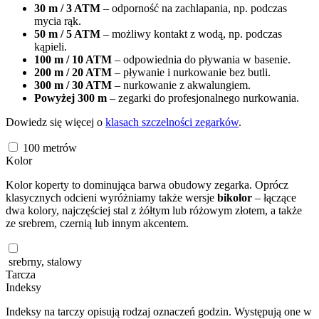
30 m / 3 ATM
– odporność na zachlapania, np. podczas
mycia rąk.
50 m / 5 ATM
– możliwy kontakt z wodą, np. podczas
kąpieli.
100 m / 10 ATM
– odpowiednia do pływania w basenie.
200 m / 20 ATM
– pływanie i nurkowanie bez butli.
300 m / 30 ATM
– nurkowanie z akwalungiem.
Powyżej 300 m
– zegarki do profesjonalnego nurkowania.
Dowiedz się więcej o
klasach szczelności zegarków
.
100
metrów
Kolor
Kolor koperty to dominująca barwa obudowy zegarka. Oprócz
klasycznych odcieni wyróżniamy także wersje
bikolor
– łączące
dwa kolory, najczęściej stal z żółtym lub różowym złotem, a także
ze srebrem, czernią lub innym akcentem.
srebrny, stalowy
Tarcza
Indeksy
Indeksy na tarczy opisują rodzaj oznaczeń godzin. Występują one w