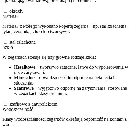
np. okrągłą, kwadratową, prostokątną lub tonneau.
okrągły
Materiał
Materiał, z którego wykonano kopertę zegarka – np. stal szlachetna,
tytan, ceramika, złoto lub tworzywo.
stal szlachetna
Szkło
W zegarkach stosuje się trzy główne rodzaje szkła:
Hesalitowe
– tworzywo sztuczne, łatwe do wypolerowania w
razie zarysowań.
Mineralne
– utwardzane szkło odporne na pęknięcia i
stłuczenia.
Szafirowe
– wyjątkowo odporne na zarysowania, stosowane
w zegarkach klasy premium.
szafirowe z antyrefleksem
Wodoszczelność
Klasy wodoszczelności zegarków określają odporność na kontakt z
wodą: