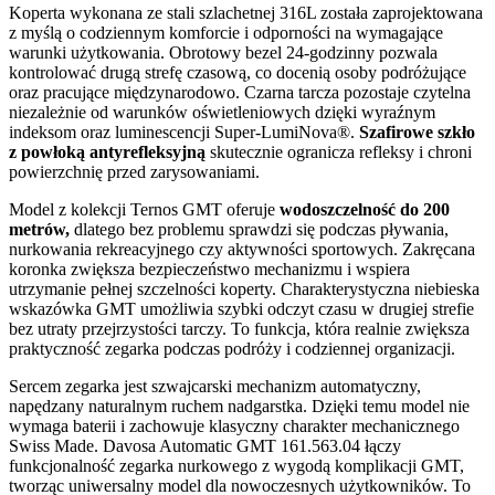
Koperta wykonana ze stali szlachetnej 316L została zaprojektowana
z myślą o codziennym komforcie i odporności na wymagające
warunki użytkowania. Obrotowy bezel 24-godzinny pozwala
kontrolować drugą strefę czasową, co docenią osoby podróżujące
oraz pracujące międzynarodowo. Czarna tarcza pozostaje czytelna
niezależnie od warunków oświetleniowych dzięki wyraźnym
indeksom oraz luminescencji Super-LumiNova®.
Szafirowe szkło
z powłoką antyrefleksyjną
skutecznie ogranicza refleksy i chroni
powierzchnię przed zarysowaniami.
Model z kolekcji Ternos GMT oferuje
wodoszczelność do 200
metrów,
dlatego bez problemu sprawdzi się podczas pływania,
nurkowania rekreacyjnego czy aktywności sportowych. Zakręcana
koronka zwiększa bezpieczeństwo mechanizmu i wspiera
utrzymanie pełnej szczelności koperty. Charakterystyczna niebieska
wskazówka GMT umożliwia szybki odczyt czasu w drugiej strefie
bez utraty przejrzystości tarczy. To funkcja, która realnie zwiększa
praktyczność zegarka podczas podróży i codziennej organizacji.
Sercem zegarka jest szwajcarski mechanizm automatyczny,
napędzany naturalnym ruchem nadgarstka. Dzięki temu model nie
wymaga baterii i zachowuje klasyczny charakter mechanicznego
Swiss Made. Davosa Automatic GMT 161.563.04 łączy
funkcjonalność zegarka nurkowego z wygodą komplikacji GMT,
tworząc uniwersalny model dla nowoczesnych użytkowników. To