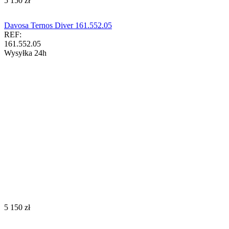
‍5 150‍
zł
Davosa Ternos Diver 161.552.05
REF:
161.552.05
Wysyłka 24h
‍5 150‍
zł