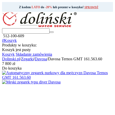
Z kodem
LATO
do
-20%
lub prezent w koszyku!
SPRAWDŹ
512-100-609
0
Koszyk
Produkty w koszyku:
Koszyk jest pusty
Koszyk
Składanie zamówienia
Dolinski.pl
/
Zegarki
/
Davosa
/
Davosa Ternos GMT 161.563.60
‍7 800‍
zł
Do koszyka