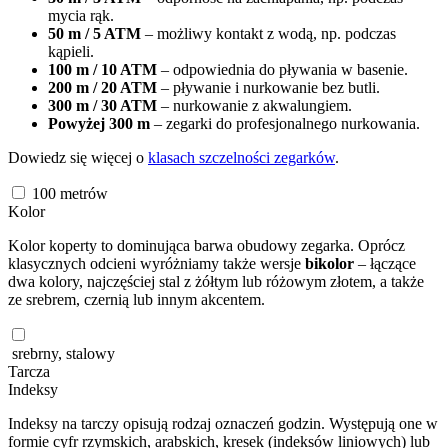
mycia rąk.
50 m / 5 ATM
– możliwy kontakt z wodą, np. podczas
kąpieli.
100 m / 10 ATM
– odpowiednia do pływania w basenie.
200 m / 20 ATM
– pływanie i nurkowanie bez butli.
300 m / 30 ATM
– nurkowanie z akwalungiem.
Powyżej 300 m
– zegarki do profesjonalnego nurkowania.
Dowiedz się więcej o
klasach szczelności zegarków
.
100
metrów
Kolor
Kolor koperty to dominująca barwa obudowy zegarka. Oprócz
klasycznych odcieni wyróżniamy także wersje
bikolor
– łączące
dwa kolory, najczęściej stal z żółtym lub różowym złotem, a także
ze srebrem, czernią lub innym akcentem.
srebrny, stalowy
Tarcza
Indeksy
Indeksy na tarczy opisują rodzaj oznaczeń godzin. Występują one w
formie cyfr rzymskich, arabskich, kresek (indeksów liniowych) lub