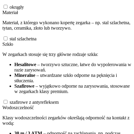
okrągły
Materiał
Materiał, z którego wykonano kopertę zegarka – np. stal szlachetna,
tytan, ceramika, złoto lub tworzywo.
stal szlachetna
Szkło
W zegarkach stosuje się trzy główne rodzaje szkła:
Hesalitowe
– tworzywo sztuczne, łatwe do wypolerowania w
razie zarysowań.
Mineralne
– utwardzane szkło odporne na pęknięcia i
stłuczenia.
Szafirowe
– wyjątkowo odporne na zarysowania, stosowane
w zegarkach klasy premium.
szafirowe z antyrefleksem
Wodoszczelność
Klasy wodoszczelności zegarków określają odporność na kontakt z
wodą:
30 m / 3 ATM
– odporność na zachlapania, np. podczas