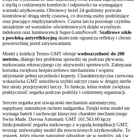
z myślą o codziennym komforcie i odporności na wymagające
warunki użytkowania. Obrotowy bezel 24-godzinny pozwala
kontrolować drugą strefę czasową, co docenią osoby podróżujące
oraz pracujące międzynarodowo. Czarna tarcza pozostaje czytelna
niezależnie od warunków oświetleniowych dzięki wyraźnym
indeksom oraz luminescencji Super-LumiNova®.
Szafirowe szkło
z powłoką antyrefleksyjną
skutecznie ogranicza refleksy i chroni
powierzchnię przed zarysowaniami.
Model z kolekcji Ternos GMT oferuje
wodoszczelność do 200
metrów,
dlatego bez problemu sprawdzi się podczas pływania,
nurkowania rekreacyjnego czy aktywności sportowych. Zakręcana
koronka zwiększa bezpieczeństwo mechanizmu i wspiera
utrzymanie pełnej szczelności koperty. Charakterystyczna czerwona
wskazówka GMT umożliwia szybki odczyt czasu w drugiej strefie
bez utraty przejrzystości tarczy. To funkcja, która realnie zwiększa
praktyczność zegarka podczas podróży i codziennej organizacji.
Sercem zegarka jest szwajcarski mechanizm automatyczny,
napędzany naturalnym ruchem nadgarstka. Dzięki temu model nie
wymaga baterii i zachowuje klasyczny charakter mechanicznego
Swiss Made. Davosa Automatic GMT 161.563.60 łączy
funkcjonalność zegarka nurkowego z wygodą komplikacji GMT,
tworząc uniwersalny model dla nowoczesnych użytkowników. To
zegarek, który równie naturalnie odnajduje się w podróży, jak i w