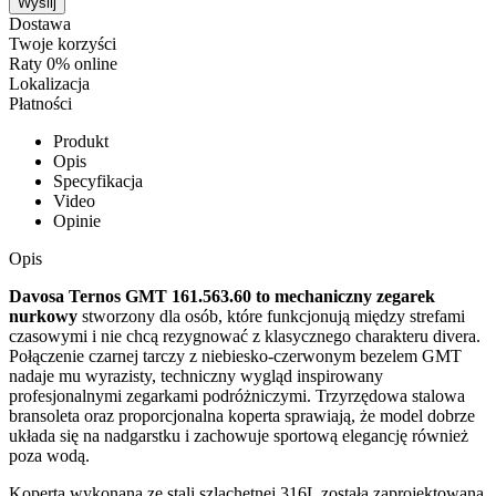
Wyślij
Dostawa
Twoje korzyści
Raty 0% online
Lokalizacja
Płatności
Produkt
Opis
Specyfikacja
Video
Opinie
Opis
Davosa Ternos GMT 161.563.60 to mechaniczny zegarek
nurkowy
stworzony dla osób, które funkcjonują między strefami
czasowymi i nie chcą rezygnować z klasycznego charakteru divera.
Połączenie czarnej tarczy z niebiesko-czerwonym bezelem GMT
nadaje mu wyrazisty, techniczny wygląd inspirowany
profesjonalnymi zegarkami podróżniczymi. Trzyrzędowa stalowa
bransoleta oraz proporcjonalna koperta sprawiają, że model dobrze
układa się na nadgarstku i zachowuje sportową elegancję również
poza wodą.
Koperta wykonana ze stali szlachetnej 316L została zaprojektowana