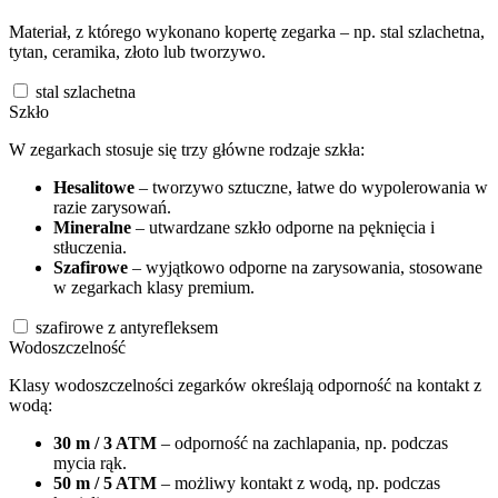
Materiał, z którego wykonano kopertę zegarka – np. stal szlachetna,
tytan, ceramika, złoto lub tworzywo.
stal szlachetna
Szkło
W zegarkach stosuje się trzy główne rodzaje szkła:
Hesalitowe
– tworzywo sztuczne, łatwe do wypolerowania w
razie zarysowań.
Mineralne
– utwardzane szkło odporne na pęknięcia i
stłuczenia.
Szafirowe
– wyjątkowo odporne na zarysowania, stosowane
w zegarkach klasy premium.
szafirowe z antyrefleksem
Wodoszczelność
Klasy wodoszczelności zegarków określają odporność na kontakt z
wodą:
30 m / 3 ATM
– odporność na zachlapania, np. podczas
mycia rąk.
50 m / 5 ATM
– możliwy kontakt z wodą, np. podczas