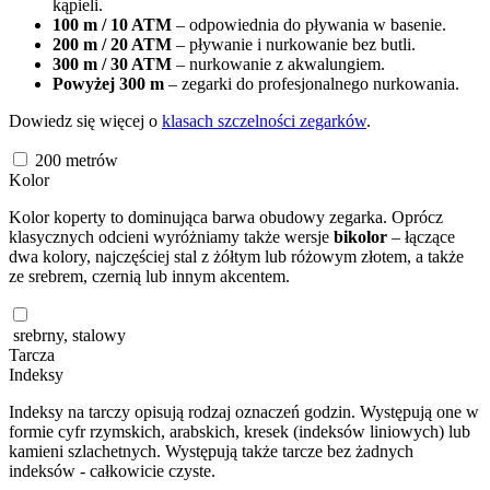
kąpieli.
100 m / 10 ATM
– odpowiednia do pływania w basenie.
200 m / 20 ATM
– pływanie i nurkowanie bez butli.
300 m / 30 ATM
– nurkowanie z akwalungiem.
Powyżej 300 m
– zegarki do profesjonalnego nurkowania.
Dowiedz się więcej o
klasach szczelności zegarków
.
200
metrów
Kolor
Kolor koperty to dominująca barwa obudowy zegarka. Oprócz
klasycznych odcieni wyróżniamy także wersje
bikolor
– łączące
dwa kolory, najczęściej stal z żółtym lub różowym złotem, a także
ze srebrem, czernią lub innym akcentem.
srebrny, stalowy
Tarcza
Indeksy
Indeksy na tarczy opisują rodzaj oznaczeń godzin. Występują one w
formie cyfr rzymskich, arabskich, kresek (indeksów liniowych) lub
kamieni szlachetnych. Występują także tarcze bez żadnych
indeksów - całkowicie czyste.