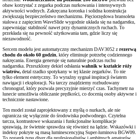
obaw korzystać z zegarka podczas nurkowania i intensywnych
aktywności wodnych. Zakręcana koronka i solidna konstrukcja
zwiększają bezpieczeństwo mechanizmu. Pięciorzędowa bransoleta
stalowa z zapięciem WaveSlide wygodnie układa się na nadgarstku,
zapewniając stabilność nawet przy dynamicznych ruchach. To
przekłada się na pewność użytkowania tam, gdzie liczy się
niezawodność.
Sercem modelu jest automatyczny mechanizm DAV3052 z
rezerwą
chodu do około 60 godzin
, który eliminuje potrzebę codziennego
nakręcania. Energia generuje się naturalnie podczas ruchu
nadgarstka. Przeszklony dekiel odsłania
wahnik w kształcie róży
wiatrów,
detal rzadko spotykany w tej klasie zegarków. To nie
tylko element estetyczny. To wyraźny sygnał inspiracji światem
nawigacji i eksploracji. Na tarczy znajdziemy rozbudowany
chronograf, który pozwala precyzyjnie mierzyć czas. Tachymetr na
lunecie umożliwia obliczanie prędkości, co docenią osoby aktywne i
technicznie nastawione.
Ten model został zaprojektowany z myślą o nurkach, ale nie
ogranicza się wyłącznie do środowiska podwodnego. Czytelna
tarcza, kontrastowe wskazania i funkcjonalne komplikacje
sprawiają, że świetnie sprawdza się również na lądzie. Wskazówki i
indeksy pokryte są masą luminescencyjną Super-luminova BGW09.
To zegarek typu diver dla profesjonalistów i ambitnych amatorów.