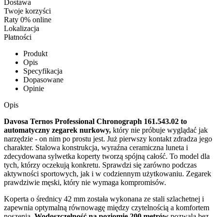
Dostawa
Twoje korzyści
Raty 0% online
Lokalizacja
Płatności
Produkt
Opis
Specyfikacja
Dopasowane
Opinie
Opis
Davosa Ternos Professional Chronograph 161.543.02 to
automatyczny zegarek nurkowy,
który nie próbuje wyglądać jak
narzędzie - on nim po prostu jest. Już pierwszy kontakt zdradza jego
charakter. Stalowa konstrukcja, wyraźna ceramiczna luneta i
zdecydowana sylwetka koperty tworzą spójną całość. To model dla
tych, którzy oczekują konkretu. Sprawdzi się zarówno podczas
aktywności sportowych, jak i w codziennym użytkowaniu. Zegarek
prawdziwie męski, który nie wymaga kompromisów.
Koperta o średnicy 42 mm została wykonana ze stali szlachetnej i
zapewnia optymalną równowagę między czytelnością a komfortem
noszenia.
Wodoszczelność na poziomie 200 metrów
pozwala bez