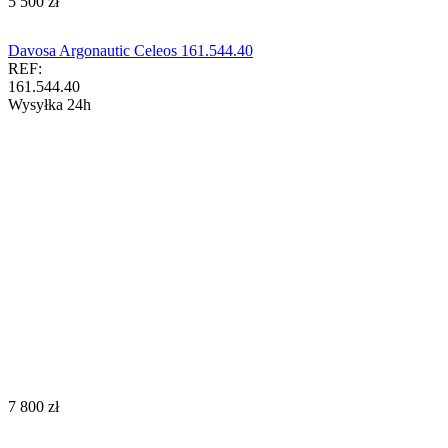
‍5 500‍
zł
Davosa Argonautic Celeos 161.544.40
REF:
161.544.40
Wysyłka 24h
‍7 800‍
zł