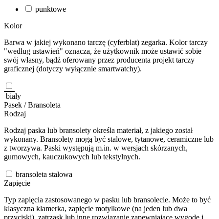
punktowe
Kolor
Barwa w jakiej wykonano tarczę (cyferblat) zegarka. Kolor tarczy
"według ustawień" oznacza, że użytkownik może ustawić sobie
swój własny, bądź oferowany przez producenta projekt tarczy
graficznej (dotyczy wyłącznie smartwatchy).
biały
Pasek / Bransoleta
Rodzaj
Rodzaj paska lub bransolety określa materiał, z jakiego został
wykonany. Bransolety mogą być stalowe, tytanowe, ceramiczne lub
z tworzywa. Paski występują m.in. w wersjach skórzanych,
gumowych, kauczukowych lub tekstylnych.
bransoleta stalowa
Zapięcie
Typ zapięcia zastosowanego w pasku lub bransolecie. Może to być
klasyczna klamerka, zapięcie motylkowe (na jeden lub dwa
przyciski), zatrzask lub inne rozwiązanie zapewniające wygodę i