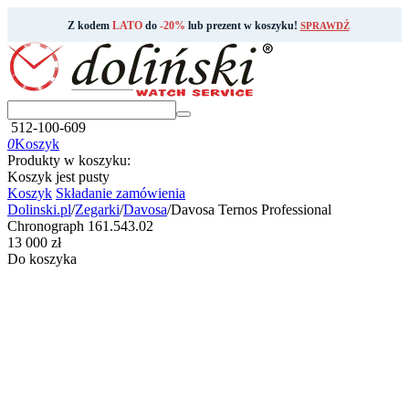
Z kodem
LATO
do
-20%
lub prezent w koszyku!
SPRAWDŹ
512-100-609
0
Koszyk
Produkty w koszyku:
Koszyk jest pusty
Koszyk
Składanie zamówienia
Dolinski.pl
/
Zegarki
/
Davosa
/
Davosa Ternos Professional
Chronograph 161.543.02
‍13 000‍
zł
Do koszyka