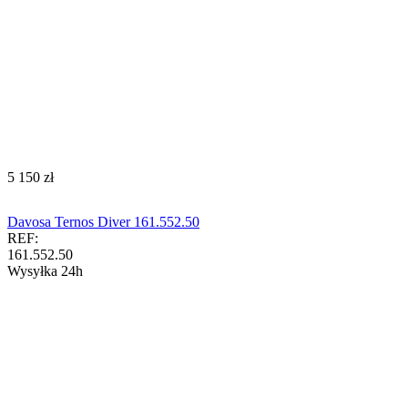
‍5 150‍
zł
Davosa Ternos Diver 161.552.50
REF:
161.552.50
Wysyłka 24h