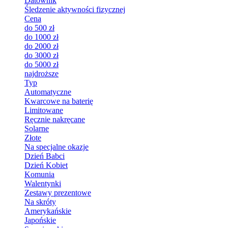
Datownik
Śledzenie aktywności fizycznej
Cena
do 500 zł
do 1000 zł
do 2000 zł
do 3000 zł
do 5000 zł
najdroższe
Typ
Automatyczne
Kwarcowe na baterię
Limitowane
Ręcznie nakręcane
Solarne
Złote
Na specjalne okazje
Dzień Babci
Dzień Kobiet
Komunia
Walentynki
Zestawy prezentowe
Na skróty
Amerykańskie
Japońskie