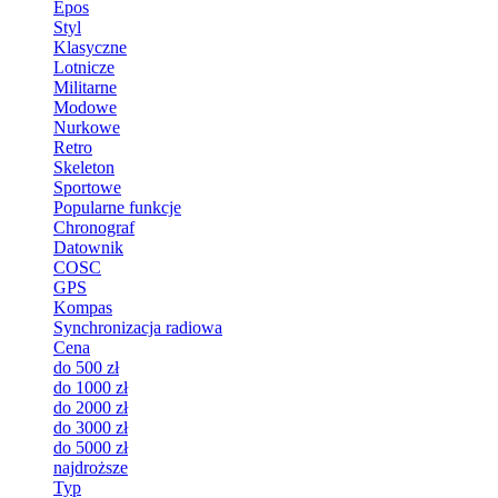
Epos
Styl
Klasyczne
Lotnicze
Militarne
Modowe
Nurkowe
Retro
Skeleton
Sportowe
Popularne funkcje
Chronograf
Datownik
COSC
GPS
Kompas
Synchronizacja radiowa
Cena
do 500 zł
do 1000 zł
do 2000 zł
do 3000 zł
do 5000 zł
najdroższe
Typ