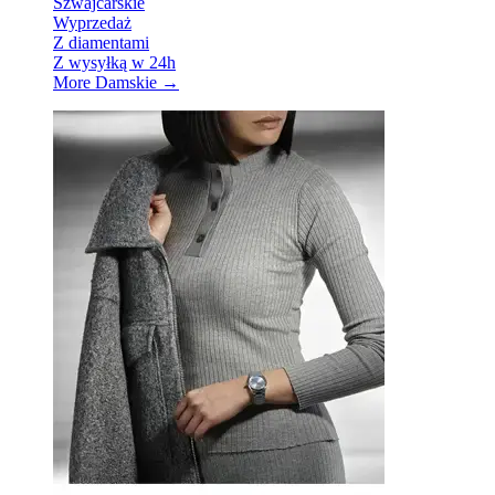
Szwajcarskie
Wyprzedaż
Z diamentami
Z wysyłką w 24h
More Damskie
→