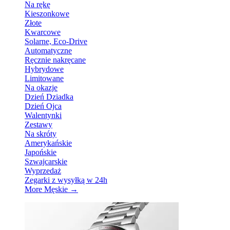
Na rękę
Kieszonkowe
Złote
Kwarcowe
Solarne, Eco-Drive
Automatyczne
Ręcznie nakręcane
Hybrydowe
Limitowane
Na okazje
Dzień Dziadka
Dzień Ojca
Walentynki
Zestawy
Na skróty
Amerykańskie
Japońskie
Szwajcarskie
Wyprzedaż
Zegarki z wysyłką w 24h
More Męskie
→