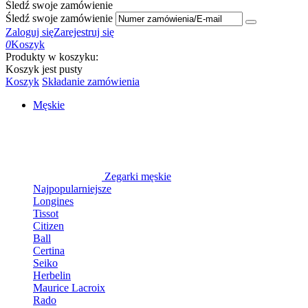
Śledź swoje zamówienie
Śledź swoje zamówienie
Zaloguj się
Zarejestruj się
0
Koszyk
Produkty w koszyku:
Koszyk jest pusty
Koszyk
Składanie zamówienia
Męskie
Zegarki męskie
Najpopularniejsze
Longines
Tissot
Citizen
Ball
Certina
Seiko
Herbelin
Maurice Lacroix
Rado