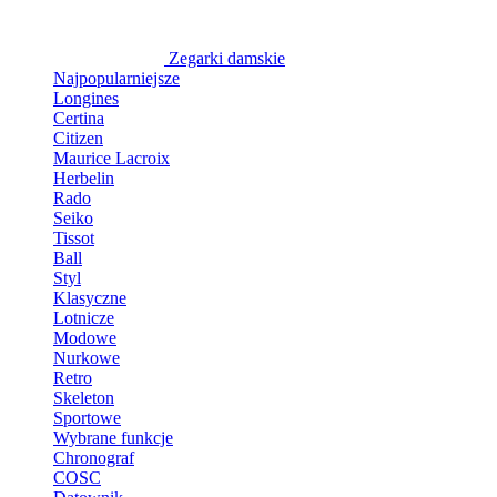
Zegarki damskie
Najpopularniejsze
Longines
Certina
Citizen
Maurice Lacroix
Herbelin
Rado
Seiko
Tissot
Ball
Styl
Klasyczne
Lotnicze
Modowe
Nurkowe
Retro
Skeleton
Sportowe
Wybrane funkcje
Chronograf
COSC