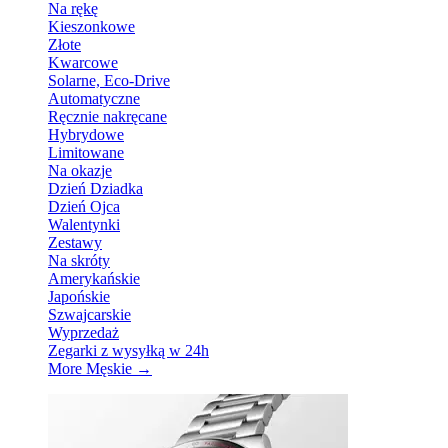
Na rękę
Kieszonkowe
Złote
Kwarcowe
Solarne, Eco-Drive
Automatyczne
Ręcznie nakręcane
Hybrydowe
Limitowane
Na okazje
Dzień Dziadka
Dzień Ojca
Walentynki
Zestawy
Na skróty
Amerykańskie
Japońskie
Szwajcarskie
Wyprzedaż
Zegarki z wysyłką w 24h
More Męskie
→