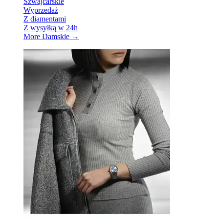
Szwajcarskie
Wyprzedaż
Z diamentami
Z wysyłką w 24h
More Damskie
→