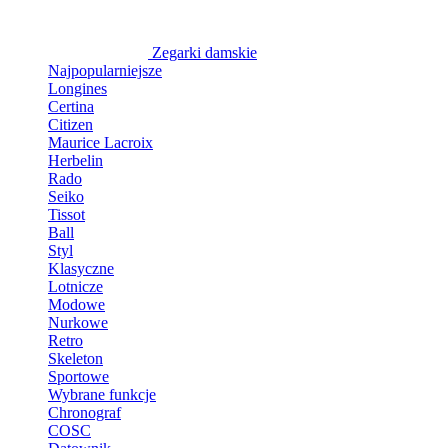
Zegarki damskie
Najpopularniejsze
Longines
Certina
Citizen
Maurice Lacroix
Herbelin
Rado
Seiko
Tissot
Ball
Styl
Klasyczne
Lotnicze
Modowe
Nurkowe
Retro
Skeleton
Sportowe
Wybrane funkcje
Chronograf
COSC