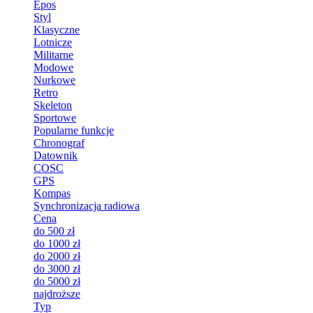
Epos
Styl
Klasyczne
Lotnicze
Militarne
Modowe
Nurkowe
Retro
Skeleton
Sportowe
Popularne funkcje
Chronograf
Datownik
COSC
GPS
Kompas
Synchronizacja radiowa
Cena
do 500 zł
do 1000 zł
do 2000 zł
do 3000 zł
do 5000 zł
najdroższe
Typ