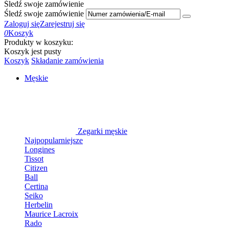
Śledź swoje zamówienie
Śledź swoje zamówienie
Zaloguj się
Zarejestruj się
0
Koszyk
Produkty w koszyku:
Koszyk jest pusty
Koszyk
Składanie zamówienia
Męskie
Zegarki męskie
Najpopularniejsze
Longines
Tissot
Citizen
Ball
Certina
Seiko
Herbelin
Maurice Lacroix
Rado