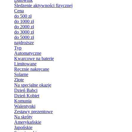
Datownik
Śledzenie aktywności fizycznej
Cena
do 500 zł
do 1000 zł
do 2000 zł
do 3000 zł
do 5000 zł
najdroższe
Typ
Automatyczne
Kwarcowe na baterię
Limitowane
Ręcznie nakręcane
Solarne
Złote
Na specjalne okazje
Dzień Babci
Dzień Kobiet
Komunia
Walentynki
Zestawy prezentowe
Na skróty
Amerykańskie
Japońskie