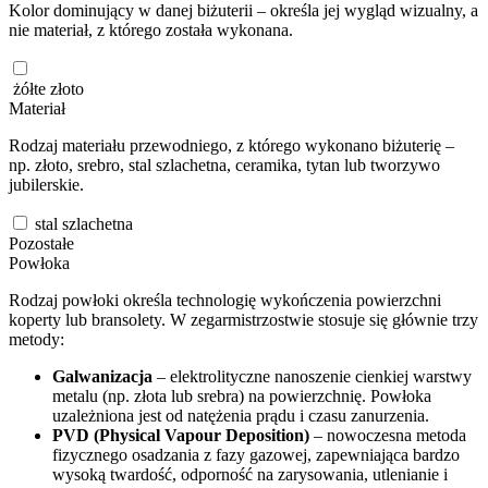
Kolor dominujący w danej biżuterii – określa jej wygląd wizualny, a
nie materiał, z którego została wykonana.
żółte złoto
Materiał
Rodzaj materiału przewodniego, z którego wykonano biżuterię –
np. złoto, srebro, stal szlachetna, ceramika, tytan lub tworzywo
jubilerskie.
stal szlachetna
Pozostałe
Powłoka
Rodzaj powłoki określa technologię wykończenia powierzchni
koperty lub bransolety. W zegarmistrzostwie stosuje się głównie trzy
metody:
Galwanizacja
– elektrolityczne nanoszenie cienkiej warstwy
metalu (np. złota lub srebra) na powierzchnię. Powłoka
uzależniona jest od natężenia prądu i czasu zanurzenia.
PVD (Physical Vapour Deposition)
– nowoczesna metoda
fizycznego osadzania z fazy gazowej, zapewniająca bardzo
wysoką twardość, odporność na zarysowania, utlenianie i