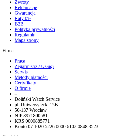
Zwroty
Reklamacje
Gwarancja
Raty 0%
B2B
Polityka prywatności
Regulamin
Mapa strony
Firma
Praca
Zegarmistrz / Usługi
Serwis+
Metody płatności
Certyfikaty
O firmie
–
Doliński Watch Service
pl. Uniwersytecki 15B
50-137 Wrocław
NIP 8971800581
KRS 0000885771
Konto 07 1020 5226 0000 6102 0848 3523