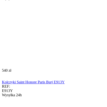
‍540‍
zł
Kolczyki Saint Honore Paris Burj E913Y
REF:
E913Y
Wysyłka 24h