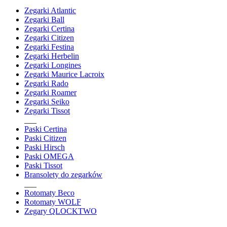
Zegarki Atlantic
Zegarki Ball
Zegarki Certina
Zegarki Citizen
Zegarki Festina
Zegarki Herbelin
Zegarki Longines
Zegarki Maurice Lacroix
Zegarki Rado
Zegarki Roamer
Zegarki Seiko
Zegarki Tissot
___
Paski Certina
Paski Citizen
Paski Hirsch
Paski OMEGA
Paski Tissot
Bransolety do zegarków
___
Rotomaty Beco
Rotomaty WOLF
Zegary QLOCKTWO