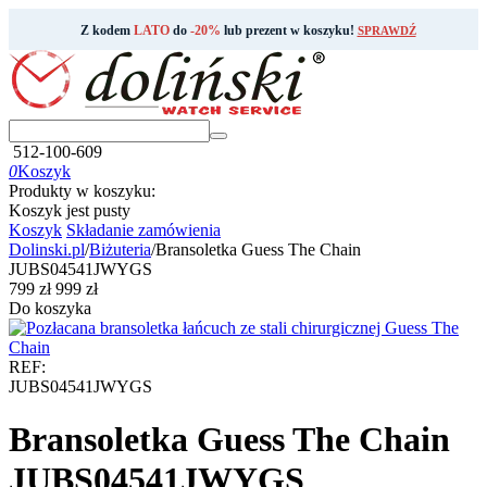
Z kodem
LATO
do
-20%
lub prezent w koszyku!
SPRAWDŹ
512-100-609
0
Koszyk
Produkty w koszyku:
Koszyk jest pusty
Koszyk
Składanie zamówienia
Dolinski.pl
/
Biżuteria
/
Bransoletka Guess The Chain
JUBS04541JWYGS
‍799‍
zł
‍999‍
zł
Do koszyka
REF:
JUBS04541JWYGS
Bransoletka Guess The Chain
JUBS04541JWYGS