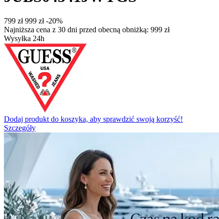
‍799‍
zł
‍999‍
zł
-20%
Najniższa cena z 30 dni przed obecną obniżką:
999
zł
Wysyłka 24h
Dodaj produkt do koszyka, aby sprawdzić swoją korzyść!
Szczegóły