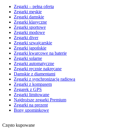
Zegarki – pełna oferta
Zegarki męskie
Zegarki damskie
Zegarki klasyczne
Zegarki sportowe
Zegarki modowe
Zegarki diver
Zegarki szwajcarskie
Zegarki japońskie
Zegarki kwarcowe na baterię
Zegarki solarne
Zegarki automatyczne
Zegarki ręcznie nakręcane
Damskie z diamentami
Zegarki z synchronizacją radiową
Zegarki z kompasem
Zegarek z GPS
Zegarki limitowane
Najdroższe zegarki Premium
Zegarki na prezent
Bony upominkowe
Często kupowane