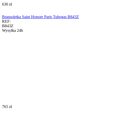
‍630‍
zł
Bransoletka Saint Honore Paris Tubogas B843Z
REF:
B843Z
Wysyłka 24h
‍765‍
zł