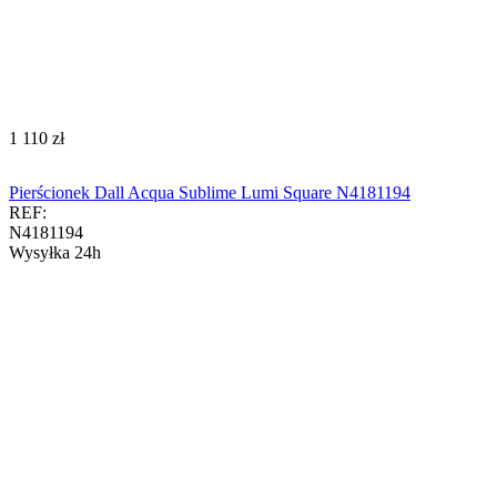
‍1 110‍
zł
Pierścionek Dall Acqua Sublime Lumi Square N4181194
REF:
N4181194
Wysyłka 24h