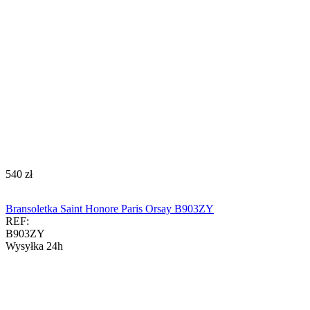
‍540‍
zł
Bransoletka Saint Honore Paris Orsay B903ZY
REF:
B903ZY
Wysyłka 24h