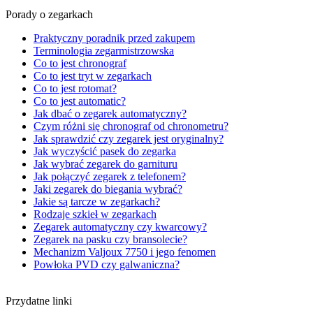
Porady o zegarkach
Praktyczny poradnik przed zakupem
Terminologia zegarmistrzowska
Co to jest chronograf
Co to jest tryt w zegarkach
Co to jest rotomat?
Co to jest automatic?
Jak dbać o zegarek automatyczny?
Czym różni się chronograf od chronometru?
Jak sprawdzić czy zegarek jest oryginalny?
Jak wyczyścić pasek do zegarka
Jak wybrać zegarek do garnituru
Jak połączyć zegarek z telefonem?
Jaki zegarek do biegania wybrać?
Jakie są tarcze w zegarkach?
Rodzaje szkieł w zegarkach
Zegarek automatyczny czy kwarcowy?
Zegarek na pasku czy bransolecie?
Mechanizm Valjoux 7750 i jego fenomen
Powłoka PVD czy galwaniczna?
Przydatne linki