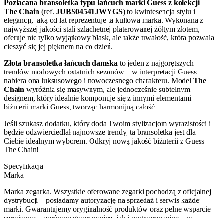
Pozłacana bransoletka typu łańcuch marki Guess z kolekcji
The Chain
(ref.
JUBS04541JWYGS
) to kwintesencja stylu i
elegancji, jaką od lat reprezentuje ta kultowa marka. Wykonana z
najwyższej jakości stali szlachetnej platerowanej żółtym złotem,
oferuje nie tylko wyjątkowy blask, ale także trwałość, która pozwala
cieszyć się jej pięknem na co dzień.
Złota bransoletka łańcuch damska
to jeden z najgorętszych
trendów modowych ostatnich sezonów – w interpretacji Guess
nabiera ona luksusowego i nowoczesnego charakteru. Model
The
Chain
wyróżnia się masywnym, ale jednocześnie subtelnym
designem, który idealnie komponuje się z innymi elementami
biżuterii marki Guess, tworząc harmonijną całość.
Jeśli szukasz dodatku, który doda Twoim stylizacjom wyrazistości i
będzie odzwierciedlał najnowsze trendy, ta bransoletka jest dla
Ciebie idealnym wyborem. Odkryj nową jakość biżuterii z Guess
The Chain!
Specyfikacja
Marka
Marka zegarka. Wszystkie oferowane zegarki pochodzą z oficjalnej
dystrybucji – posiadamy autoryzację na sprzedaż i serwis każdej
marki. Gwarantujemy oryginalność produktów oraz pełne wsparcie
serwisowe – zarówno gwarancyjne, jak i pogwarancyjne – w