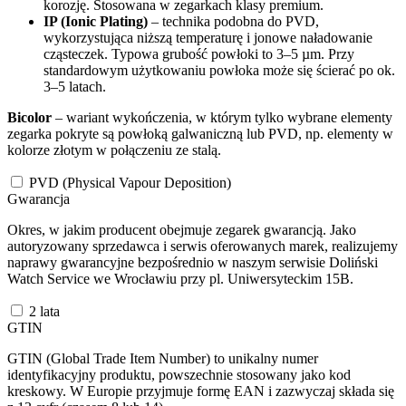
korozję. Stosowana w zegarkach klasy premium.
IP (Ionic Plating)
– technika podobna do PVD,
wykorzystująca niższą temperaturę i jonowe naładowanie
cząsteczek. Typowa grubość powłoki to 3–5 µm. Przy
standardowym użytkowaniu powłoka może się ścierać po ok.
3–5 latach.
Bicolor
– wariant wykończenia, w którym tylko wybrane elementy
zegarka pokryte są powłoką galwaniczną lub PVD, np. elementy w
kolorze złotym w połączeniu ze stalą.
PVD (Physical Vapour Deposition)
Gwarancja
Okres, w jakim producent obejmuje zegarek gwarancją. Jako
autoryzowany sprzedawca i serwis oferowanych marek, realizujemy
naprawy gwarancyjne bezpośrednio w naszym serwisie Doliński
Watch Service we Wrocławiu przy pl. Uniwersyteckim 15B.
2 lata
GTIN
GTIN (Global Trade Item Number) to unikalny numer
identyfikacyjny produktu, powszechnie stosowany jako kod
kreskowy. W Europie przyjmuje formę EAN i zazwyczaj składa się