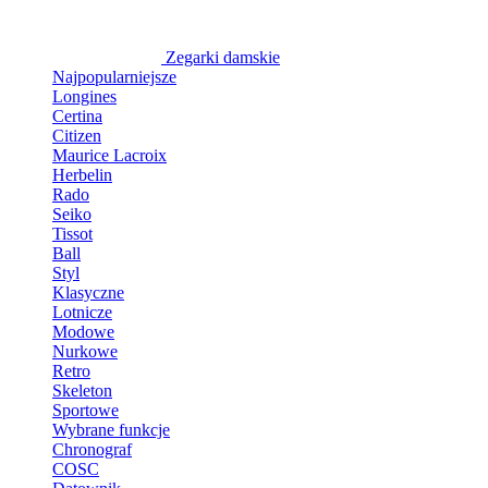
Zegarki damskie
Najpopularniejsze
Longines
Certina
Citizen
Maurice Lacroix
Herbelin
Rado
Seiko
Tissot
Ball
Styl
Klasyczne
Lotnicze
Modowe
Nurkowe
Retro
Skeleton
Sportowe
Wybrane funkcje
Chronograf
COSC