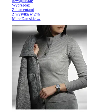
Szwajcarskie
Wyprzedaż
Z diamentami
Z wysyłką w 24h
More Damskie
→