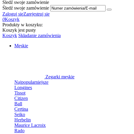
Śledź swoje zamówienie
Śledź swoje zamówienie
Zaloguj się
Zarejestruj się
0
Koszyk
Produkty w koszyku:
Koszyk jest pusty
Koszyk
Składanie zamówienia
Męskie
Zegarki męskie
Najpopularniejsze
Longines
Tissot
Citizen
Ball
Certina
Seiko
Herbelin
Maurice Lacroix
Rado