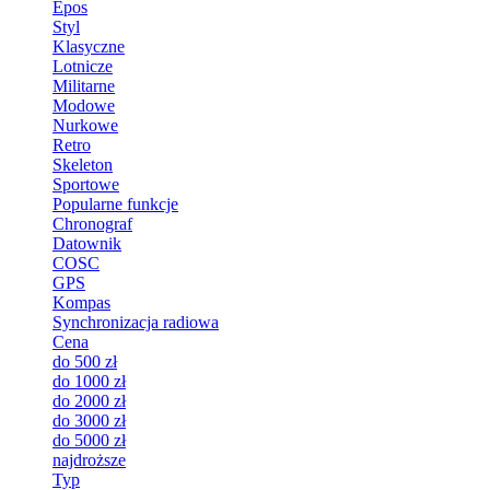
Epos
Styl
Klasyczne
Lotnicze
Militarne
Modowe
Nurkowe
Retro
Skeleton
Sportowe
Popularne funkcje
Chronograf
Datownik
COSC
GPS
Kompas
Synchronizacja radiowa
Cena
do 500 zł
do 1000 zł
do 2000 zł
do 3000 zł
do 5000 zł
najdroższe
Typ