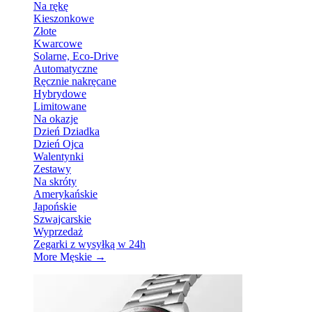
Na rękę
Kieszonkowe
Złote
Kwarcowe
Solarne, Eco-Drive
Automatyczne
Ręcznie nakręcane
Hybrydowe
Limitowane
Na okazje
Dzień Dziadka
Dzień Ojca
Walentynki
Zestawy
Na skróty
Amerykańskie
Japońskie
Szwajcarskie
Wyprzedaż
Zegarki z wysyłką w 24h
More Męskie
→