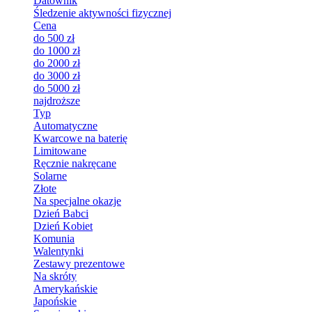
Datownik
Śledzenie aktywności fizycznej
Cena
do 500 zł
do 1000 zł
do 2000 zł
do 3000 zł
do 5000 zł
najdroższe
Typ
Automatyczne
Kwarcowe na baterię
Limitowane
Ręcznie nakręcane
Solarne
Złote
Na specjalne okazje
Dzień Babci
Dzień Kobiet
Komunia
Walentynki
Zestawy prezentowe
Na skróty
Amerykańskie
Japońskie